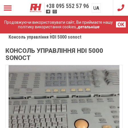
+38
095 552 57 96
UA
RU
Продовжуючи використовувати сайт, Ви приймаєте нашу
OK
політику використання cookies,
детальніше
Головна
Комплектуючі
Консоль управління HDI 5000 sonoct
КОНСОЛЬ УПРАВЛІННЯ HDI 5000
SONOCT