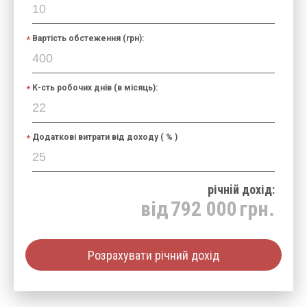
Вартість обстеження (грн):
К-сть робочих днів (в місяць):
Додаткові витрати від доходу ( % )
річнiй дохід:
від
792 000
грн.
Розрахувати річний дохід