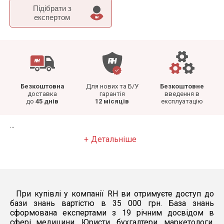
Підібрати з
експертом
Безкоштовна
Для нових та Б/У
Безкоштовне
доставка
гарантія
введення в
до
45 днів
12 місяців
експлуатацію
...
Детальніше
При купівлі у компанії RH ви отримуєте доступ до
бази знань вартістю в 35 000 грн. База знань
сформована експертами з 19 річним досвідом в
сфері медицини. Юристи, бухгалтери, маркетологи,