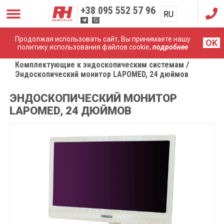
+38
095 552 57 96
RU
UA
Продолжая использовать сайт, Вы принимаете нашу
OK
политику использования файлов cookie,
подробнее
Главная
Комплектующие к эндоскопическим системам
Эндоскопический монитор LAPOMED, 24 дюймов
ЭНДОСКОПИЧЕСКИЙ МОНИТОР
LAPOMED, 24 ДЮЙМОВ