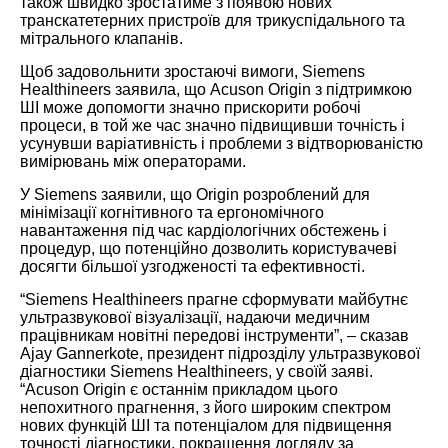
також швидко зростатиме з появою нових
транскатетерних пристроїв для трикуспідального та
мітрального клапанів.
Щоб задовольнити зростаючі вимоги, Siemens
Healthineers заявила, що Acuson Origin з підтримкою
ШІ може допомогти значно прискорити робочі
процеси, в той же час значно підвищивши точність і
усунувши варіативність і проблеми з відтворюваністю
вимірювань між операторами.
У Siemens заявили, що Origin розроблений для
мінімізації когнітивного та ергономічного
навантаження під час кардіологічних обстежень і
процедур, що потенційно дозволить користувачеві
досягти більшої узгодженості та ефективності.
“Siemens Healthineers прагне сформувати майбутнє
ультразвукової візуалізації, надаючи медичним
працівникам новітні передові інструменти”, – сказав
Ajay Gannerkote, президент підрозділу ультразвукової
діагностики Siemens Healthineers, у своїй заяві.
“Acuson Origin є останнім прикладом цього
непохитного прагнення, з його широким спектром
нових функцій ШІ та потенціалом для підвищення
точності діагностики, покращення догляду за