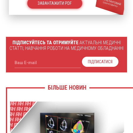
ЗАВАНТАЖИТИ PDF
ПІДПИСУЙТЕСЬ ТА ОТРИМУЙТЕ
АКТУАЛЬНІ МЕДИЧНІ
СТАТТІ, НАВЧАННЯ РОБОТИ НА МЕДИЧНОМУ ОБЛАДНАННІ
ПІДПИСАТИСЯ
Ваш E-mail
БІЛЬШЕ НОВИН