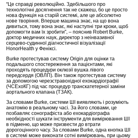
“Це справді революційно. Здебільшого про
технологічні досягнення так не скажеш, бо це просто
нова функція на старій системі, але це абсолютно
нове творіння. Вперше машина знає, на що вона
дивиться, тому вона знає, які наступні три кроки, щоб
допомогти вам їх зробити”, – пояснив Robert Burke,
доктор медичних наук, директор з неінвазивної
серцево-судинної діагностичної візуалізації
HonorHealth у Феніксі.
Burke протестував систему Origin для оцінки та
подальшого спостереження за пацієнтами, які
проходять процедури оклюзії вушка лівого
передсердя (ОВЛП). Він також протестував систему
за допомогою черезстравохідної ехокардіографії
(ЧСЕхоКГ) під час процедур транскатетерної заміни
аортального клапана (ТЗАК).
За словами Burke, системи ШІ виявляють і розуміють
анатомію в реальному часі. За його словами, це
позбавляє сонографіста або ехокардіографа
необхідності шукати інструменти для вимірювання ШІ
в підменю, що може призвести до втрати
дорогоцінного часу. За словами Burke, одна кнопка ШІ
в системі може виконати сотні вимірювань, при цьому