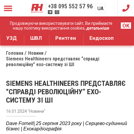
+38
095 552 57 96
UA
RU
Дистрибуція медичного обладнання
Продовжуючи використовувати сайт, Ви приймаєте
OK
нашу політику використання cookies,
детальніше
УЗД
ШВЛ
Рентген
Ендоскоп
Головна
Новини
Siemens Healthineers представляє “справді
революційну” ехо-систему зі ШІ
SIEMENS HEALTHINEERS ПРЕДСТАВЛЯЄ
“СПРАВДІ РЕВОЛЮЦІЙНУ” ЕХО-
СИСТЕМУ ЗІ ШІ
16.01.2024 "Новини"
Dave Fornell| 25 серпня 2023 року | Серцево-судинний
бізнес | Ехокардіографія