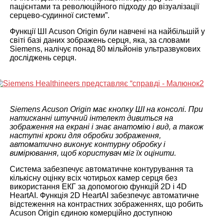
пацієнтами та революційного підходу до візуалізації
серцево-судинної системи”.
Функції ШІ Acuson Origin були навчені на найбільшій у
світі базі даних зображень серця, яка, за словами
Siemens, налічує понад 80 мільйонів ультразвукових
досліджень серця.
Siemens Acuson Origin має кнопку ШІ на консолі. При
натисканні штучний інтелект дивиться на
зображення на екрані і знає анатомію і вид, а також
наступні кроки для обробки зображення,
автоматично виконує контурну обробку і
вимірювання, щоб користувач міг їх оцінити.
Система забезпечує автоматичне контурування та
кількісну оцінку всіх чотирьох камер серця без
використання ЕКГ за допомогою функцій 2D і 4D
HeartAI. Функція 2D HeartAI забезпечує автоматичне
відстеження на контрастних зображеннях, що робить
Acuson Origin єдиною комерційно доступною