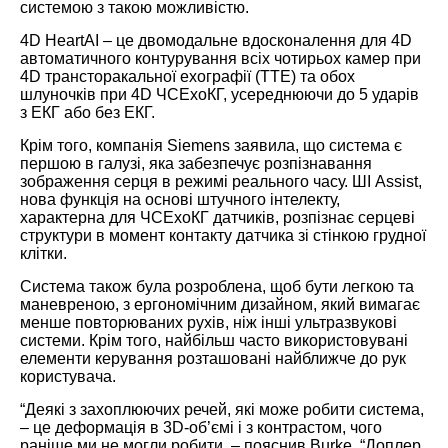
системою з такою можливістю.
4D HeartAI – це двомодальне вдосконалення для 4D
автоматичного контурування всіх чотирьох камер при
4D трансторакальної ехографії (TTE) та обох
шлуночків при 4D ЧСЕхоКГ, усереднюючи до 5 ударів
з ЕКГ або без ЕКГ.
Крім того, компанія Siemens заявила, що система є
першою в галузі, яка забезпечує розпізнавання
зображення серця в режимі реального часу. ШІ Assist,
нова функція на основі штучного інтелекту,
характерна для ЧСЕхоКГ датчиків, розпізнає серцеві
структури в момент контакту датчика зі стінкою грудної
клітки.
Система також була розроблена, щоб бути легкою та
маневреною, з ергономічним дизайном, який вимагає
менше повторюваних рухів, ніж інші ультразвукові
системи. Крім того, найбільш часто використовувані
елементи керування розташовані найближче до рук
користувача.
“Деякі з захоплюючих речей, які може робити система,
– це деформація в 3D-об’ємі і з контрастом, чого
раніше ми не могли робити, – пояснив Burke. “Доплер