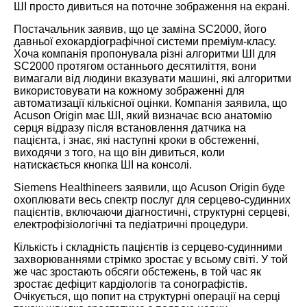
ШІ просто дивиться на поточне зображення на екрані.
Постачальник заявив, що це заміна SC2000, його
давньої ехокардіографічної системи преміум-класу.
Хоча компанія пропонувала різні алгоритми ШІ для
SC2000 протягом останнього десятиліття, вони
вимагали від людини вказувати машині, які алгоритми
використовувати на кожному зображенні для
автоматизації кількісної оцінки. Компанія заявила, що
Acuson Origin має ШІ, який визначає всю анатомію
серця відразу після встановлення датчика на
пацієнта, і знає, які наступні кроки в обстеженні,
виходячи з того, на що він дивиться, коли
натискається кнопка ШІ на консолі.
Siemens Healthineers заявили, що Acuson Origin буде
охоплювати весь спектр послуг для серцево-судинних
пацієнтів, включаючи діагностичні, структурні серцеві,
електрофізіологічні та педіатричні процедури.
Кількість і складність пацієнтів із серцево-судинними
захворюваннями стрімко зростає у всьому світі. У той
же час зростають обсяги обстежень, в той час як
зростає дефіцит кардіологів та сонографістів.
Очікується, що попит на структурні операції на серці