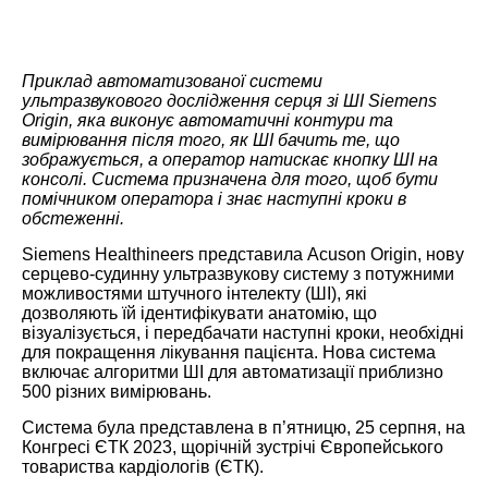
Приклад автоматизованої системи
ультразвукового дослідження серця зі ШІ Siemens
Origin, яка виконує автоматичні контури та
вимірювання після того, як ШІ бачить те, що
зображується, а оператор натискає кнопку ШІ на
консолі. Система призначена для того, щоб бути
помічником оператора і знає наступні кроки в
обстеженні.
Siemens Healthineers представила Acuson Origin, нову
серцево-судинну ультразвукову систему з потужними
можливостями штучного інтелекту (ШІ), які
дозволяють їй ідентифікувати анатомію, що
візуалізується, і передбачати наступні кроки, необхідні
для покращення лікування пацієнта. Нова система
включає алгоритми ШІ для автоматизації приблизно
500 різних вимірювань.
Система була представлена в п’ятницю, 25 серпня, на
Конгресі ЄТК 2023, щорічній зустрічі Європейського
товариства кардіологів (ЄТК).