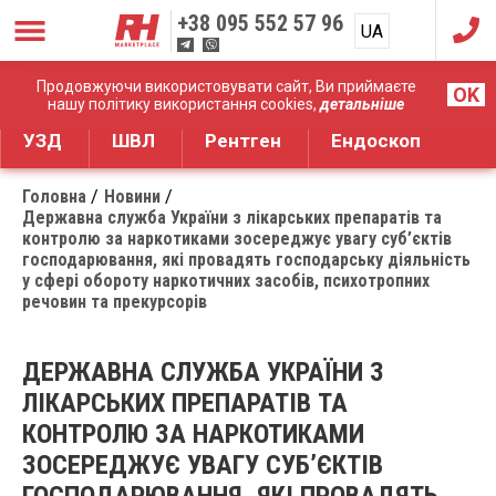
+38
095 552 57 96
UA
RU
Дистрибуція медичного обладнання
Продовжуючи використовувати сайт, Ви приймаєте
OK
нашу політику використання cookies,
детальніше
УЗД
ШВЛ
Рентген
Ендоскоп
Головна
Новини
Державна служба України з лікарських препаратів та
контролю за наркотиками зосереджує увагу суб’єктів
господарювання, які провадять господарську діяльність
у сфері обороту наркотичних засобів, психотропних
речовин та прекурсорів
ДЕРЖАВНА СЛУЖБА УКРАЇНИ З
ЛІКАРСЬКИХ ПРЕПАРАТІВ ТА
КОНТРОЛЮ ЗА НАРКОТИКАМИ
ЗОСЕРЕДЖУЄ УВАГУ СУБ’ЄКТІВ