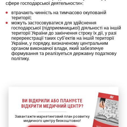
сфере господарської деятельности»:
втрачають чиннiсть на тимчасово окупованiй
територiï;
можуть застосовуватися для здiйснення
господарськоï (пiдприемницькоï) дiяльностi на iншiй
територiï Украïни до закiнчення строку їх дiï, у разi
перереестрацiï таких суб’ектiв на iншiй територiï
Украïни, у порядку, визначеному центральним
органом виконавчоï влади, який забезпечуе
формування та реалiзуеться державну податкову
полiтику.
ВИ ВІДКРИЛИ АБО ПЛАНУЄТЕ
ВІДКРИТИ МЕДИЧНИЙ ЦЕНТР?
Завантажте маркетинговий план розвитку
медичного центру безкоштовно!