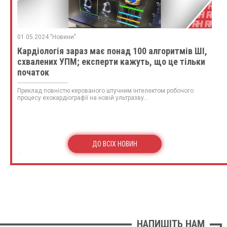
01.05.2024 "Новини"
Кардіологія зараз має понад 100 алгоритмів ШІ,
схвалених УПМ; експерти кажуть, що це тільки
початок
Приклад повністю керованого штучним інтелектом робочого
процесу ехокардіографії на новій ультразву...
ДО ВСІХ НОВИН
НАПИШІТЬ НАМ