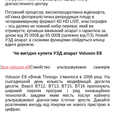
діагностичного центру.
Потужний процесор, високопродуктивна відеокарта,
об’ємна фотореалістична репродукція плоду в
чотиривимірному форматі 4D HD LIVE, еластографія
– ось далеко не повний набір переваг, який ви
отримуєте, купивши вживаний апарат з гарантією за
ціною від 35 000$ до 65 000$ (залежно від ПЗ). Новий
УЗД апарат зі схожими функціями обійдеться клініці
вдвічі дорожче.
Чи вигідно купити УЗД апарат Voluson E8
Сімейство ультразвукових сканерів
Voluson E8 «Break Throug» з’явилося в 2006 році. На
сьогоднішній день кількість модифікацій досягла
десяти. Версії BT12, BT13, BT15, BT16 пропонують
широкий перелік програм і ряд інноваційних
технологій, завдяки яким якість послуг кабінету
ультразвукової діагностики істотно зросте. Давайте
розглянемо вигоду від покупки не нового пристрою в
цифрах.