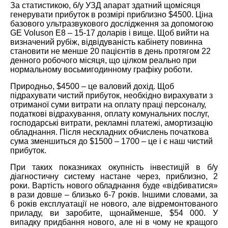
За статистикою, б/у УЗД апарат здатний щомісяця
генерувати прибуток в розмірі приблизно $4500. Ціна
базового ультразвукового дослідження за допомогою
GE Voluson E8 – 15-17 доларів і вище. Щоб вийти на
визначений рубіж, відвідуваність кабінету повинна
становити не менше 20 пацієнтів в день протягом 22
денного робочого місяця, що цілком реально при
нормальному восьмигодинному графіку роботи.
Природньо, $4500 – це валовий дохід. Щоб
підрахувати чистий прибуток, необхідно вирахувати з
отриманої суми витрати на оплату праці персоналу,
податкові відрахування, оплату комунальних послуг,
господарські витрати, рекламні платежі, амортизацію
обладнання. Після нескладних обчислень початкова
сума зменшиться до $1500 – 1700 – це і є наш чистий
прибуток.
При таких показниках окупність інвестицій в б/у
діагностичну систему настане через, приблизно, 2
роки. Вартість нового обладнання буде «відбиватися»
в рази довше – близько 6-7 років. Іншими словами, за
6 років експлуатації не нового, але відремонтованого
приладу, ви заробите, щонайменше, $54 000. У
випадку придбання нового, але ні в чому не кращого