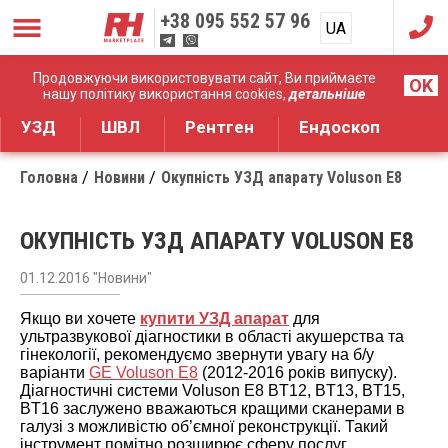
+38
095 552 57 96
UA
RU
Дистрибуція медичного обладнання
Продовжуючи використовувати сайт, Ви приймаєте
OK
нашу політику використання cookies,
детальніше
УЗД
ШВЛ
Рентген
Ендоскоп
Головна
Новини
Окупність УЗД апарату Voluson E8
ОКУПНІСТЬ УЗД АПАРАТУ VOLUSON E8
01.12.2016 "Новини"
Якщо ви хочете
купити УЗД апарат
для
ультразвукової діагностики в області акушерства та
гінекології, рекомендуємо звернути увагу на б/у
варіанти
GE Voluson E8
(2012-2016 років випуску).
Діагностичні системи Voluson E8 BT12, BT13, BT15,
BT16 заслужено вважаються кращими сканерами в
галузі з можливістю об’ємної реконструкції. Такий
інструмент помітно розширює сферу послуг