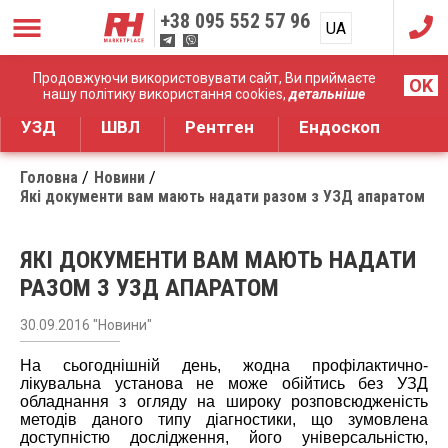
+38
095 552 57 96
UA
RU
Дистрибуція медичного обладнання
Продовжуючи використовувати сайт, Ви приймаєте
OK
нашу політику використання cookies,
детальніше
УЗД
ШВЛ
Рентген
Ендоскоп
Головна
Новини
Які документи вам мають надати разом з УЗД апаратом
ЯКІ ДОКУМЕНТИ ВАМ МАЮТЬ НАДАТИ
РАЗОМ З УЗД АПАРАТОМ
30.09.2016 "Новини"
На сьогоднішній день, жодна профілактично-
лікувальна установа не може обійтись без УЗД
обладнання з огляду на широку розповсюдженість
методів даного типу діагностики, що зумовлена
доступністю дослідження, його універсальністю,