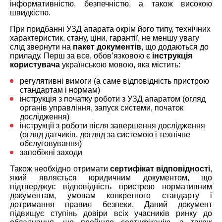
інформативністю, безпечністю, а також високою
швидкістю.
При придбанні УЗД апарата окрім його типу, технічних
характеристик, стану, ціни, гарантії, не меншу увагу
слід звернути на
пакет документів
, що додаються до
приладу. Перш за все, обов’язковою є
інструкція
користувача
українською мовою, яка містить:
регулятивні вимоги (а саме відповідність пристрою
стандартам і нормам)
інструкція з початку роботи з УЗД апаратом (огляд
органів управління, запуск системи, початок
дослідження)
інструкції з роботи після завершення дослідження
(огляд датчиків, догляд за системою і технічне
обслуговування)
запобіжні заходи
Також необхідно отримати
сертифікат відповідності
,
який являється юридичним документом, що
підтверджує відповідність пристрою нормативним
документам, умовам конкретного стандарту і
дотримання правил безпеки. Даний документ
підвищує ступінь довіри всіх учасників ринку до