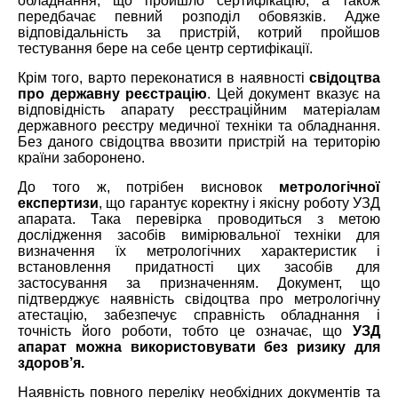
обладнання, що пройшло сертифікацію, а також
передбачає певний розподіл обовязків. Адже
відповідальність за пристрій, котрий пройшов
тестування бере на себе центр сертифікації.
Крім того, варто переконатися в наявності
свідоцтва
про державну реєстрацію
. Цей документ вказує на
відповідність апарату реєстраційним матеріалам
державного реєстру медичної техніки та обладнання.
Без даного свідоцтва ввозити пристрій на територію
країни заборонено.
До того ж, потрібен висновок
метрологічної
експертизи
, що гарантує коректну і якісну роботу УЗД
апарата. Така перевірка проводиться з метою
дослідження засобів вимірювальної техніки для
визначення їх метрологічних характеристик і
встановлення придатності цих засобів для
застосування за призначенням. Документ, що
підтверджує наявність свідоцтва про метрологічну
атестацію, забезпечує справність обладнання і
точність його роботи, тобто це означає, що
УЗД
апарат можна використовувати без ризику для
здоров’я.
Наявність повного переліку необхідних документів та