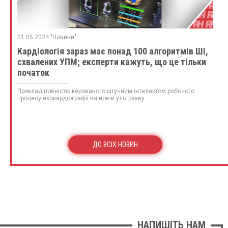
01.05.2024 "Новини"
Кардіологія зараз має понад 100 алгоритмів ШІ,
схвалених УПМ; експерти кажуть, що це тільки
початок
Приклад повністю керованого штучним інтелектом робочого
процесу ехокардіографії на новій ультразву...
ДО ВСІХ НОВИН
НАПИШІТЬ НАМ