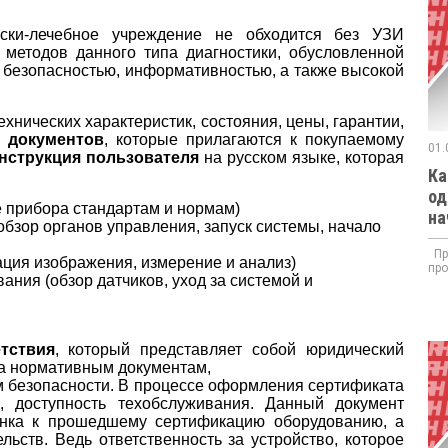
ки-лечебное учреждение не обходится без УЗИ
методов данного типа диагностики, обусловленной
 безопасностью, информативностью, а также высокой
хнических характеристик, состояния, цены, гарантии,
т документов
, которые прилагаются к покупаемому
01.
нструкция пользователя
на русском языке, которая
Ка
од
е прибора стандартам и нормам)
на
обзор органов управления, запуск системы, начало
При
ция изображения, измерение и анализ)
про
ания (обзор датчиков, уход за системой и
тствия
, который представляет собой юридический
ва нормативным документам,
м безопасности. В процессе оформления сертификата
, доступность техобслуживания. Данный документ
ынка к прошедшему сертификацию оборудованию, а
ьств. Ведь ответственность за устройство, которое