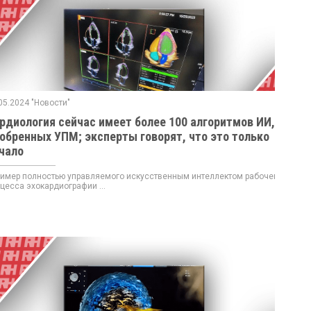
05.2024 "Новости"
рдиология сейчас имеет более 100 алгоритмов ИИ,
обренных УПМ; эксперты говорят, что это только
чало
мер полностью управляемого искусственным интеллектом рабочего
цесса эхокардиографии ...