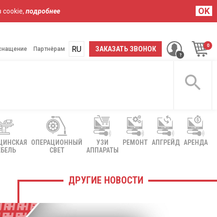
OK
 cookie,
подробнее
RU
UA
ЗАКАЗАТЬ ЗВОНОК
снащение
Партнёрам
ЦИНСКАЯ
ОПЕРАЦИОННЫЙ
УЗИ
РЕМОНТ
АПГРЕЙД
АРЕНДА
БЕЛЬ
СВЕТ
АППАРАТЫ
ДРУГИЕ НОВОСТИ