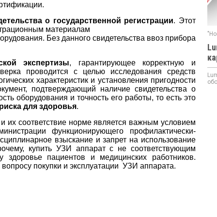
ертификации.
детельства о государственной регистрации
. Этот
истрационным материалам
"Но
орудования. Без данного свидетельства ввоз прибора
Lu
ка
ской экспертизы
, гарантирующее корректную и
верка проводится с целью исследования средств
Lum
гических характеристик и установления пригодности
обо
окумент, подтверждающий наличие свидетельства о
сть оборудования и точность его работы, то есть это
риска для здоровья
.
и их соответствие норме является важным условием
инистрации функционирующего профилактически-
исциплинарное взыскание и запрет на использование
рочему, купить УЗИ аппарат с не соответствующим
у здоровье пациентов и медицинских работников.
к вопросу покупки и эксплуатации УЗИ аппарата.