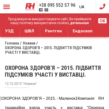
+38
095 552 57 96
UA
RU
Дистрибуція медичного обладнання
Продовжуючи використовувати сайт, Ви приймаєте
OK
нашу політику використання cookies,
детальніше
УЗД
ШВЛ
Рентген
Ендоскоп
Головна
Новини
ОХОРОНА ЗДОРОВ’Я – 2015. ПІДБИТТЯ ПІДСУМКІВ
УЧАСТІ У ВИСТАВЦІ.
ОХОРОНА ЗДОРОВ’Я – 2015. ПІДБИТТЯ
ПІДСУМКІВ УЧАСТІ У ВИСТАВЦІ.
12.10.2015 "Новини"
Компанія RH
традиційно взяла участь у виставці “Охорона