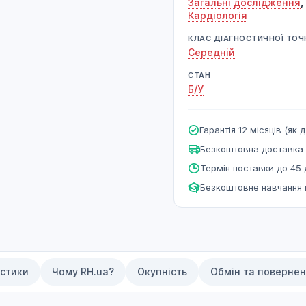
Загальні дослідження
,
Кардіологія
КЛАС ДІАГНОСТИЧНОЇ ТОЧ
Середній
СТАН
Б/У
Гарантія 12 місяців (як д
Безкоштовна доставка 
Термін поставки до 45 
Безкоштовне навчання
стики
Чому RH.ua?
Окупність
Обмін та поверне