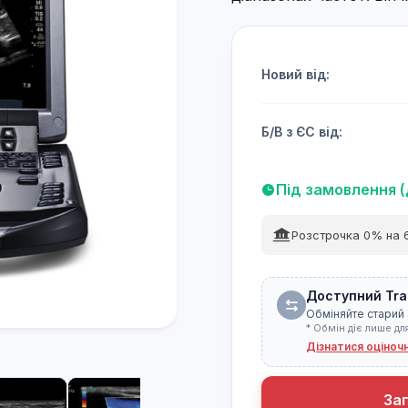
Новий від:
Б/В з ЄС від:
Під замовлення (
Розстрочка 0% на 6
Доступний Tra
Обміняйте старий 
* Обмін діє лише дл
Дізнатися оціноч
За