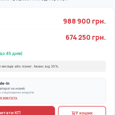
988 900 грн.
674 250 грн.
до 45 днів)
 місяців або лізинг. Аванс від 35%.
de-In
апарат на новий.
я стаціонарних апаратів.
ну вартість
питати КП
У кошик