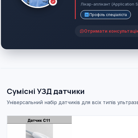
Лікар-аплікант (Application S
Профіль спеціаліста
Отримати консультаці
Сумісні УЗД датчики
Універсальний набір датчиків для всіх типів ультра