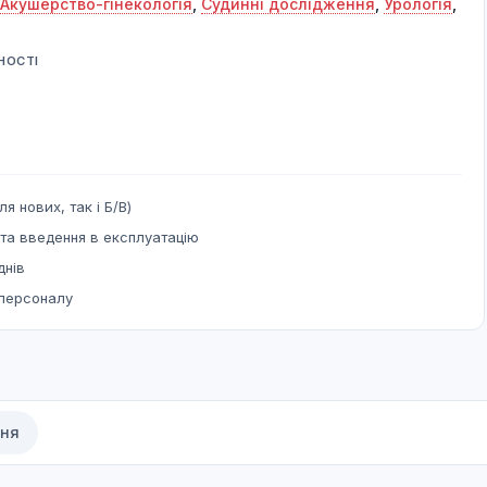
Акушерство-гінекологія
,
Судинні дослідження
,
Урологія
,
НОСТІ
ля нових, так і Б/В)
та введення в експлуатацію
днів
 персоналу
ння