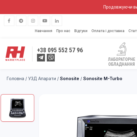
Продовжуючи вик
Навчання
Про нас
Відгуки
Оплата і доставка
Стат
+38
095 552 57 96
ЛАБОРАТОРНЕ
ОБЛАДНАННЯ
Головна
/
УЗД Апарати
/
Sonosite
/
Sonosite M-Turbo