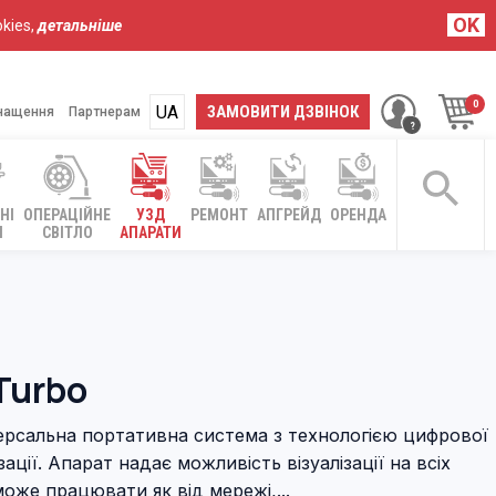
OK
kies,
детальніше
UA
RU
ЗАМОВИТИ ДЗВІНОК
нащення
Партнерам
НІ
ОПЕРАЦІЙНЕ
УЗД
РЕМОНТ
АПГРЕЙД
ОРЕНДА
І
СВІТЛО
АПАРАТИ
Turbo
версальна портативна система з технологією цифрової
ації. Апарат надає можливість візуалізації на всіх
може працювати як від мережі,...