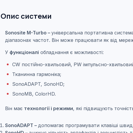
Опис системи
Sonosite M-Turbo –
універсальна портативна система 
діапазонах частот. Він може працювати як від мережі,
У
функціоналі
обладнання є можливості:
CW постійно-хвильовий, PW імпульсно-хвильовий
Тканинна гармоніка;
SonoADAPT, SonoHD;
SonoMB, ColorHD.
Він має
технології і режими
, які підвищують точніст
SonoADAPT –
допомагає програмувати клавіші швид
SonoHD –
знижує кількість артефактів і зернистість 