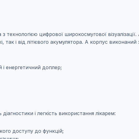
з технологією цифрової широкосмугової візуалізації. А
 так і від літієвого акумулятора. А корпус виконаний з
 і енергетичний доплер;
ь діагностики і легкість використання лікарем:
кого доступу до функцій;
тканини;