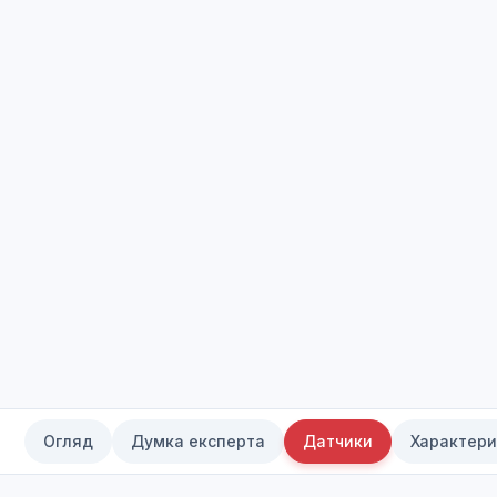
Огляд
Думка експерта
Датчики
Характери