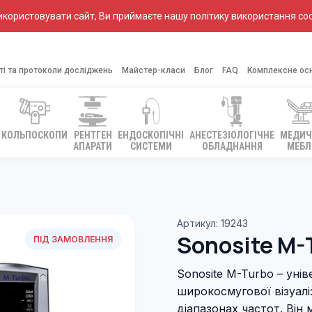
ористовувати сайт, Ви приймаєте нашу політику використання coo
ті та протоколи досліджень
Майстер-класи
Блог
FAQ
Комплексне ос
КОЛЬПОСКОПИ
РЕНТГЕН
ЕНДОСКОПІЧНІ
АНЕСТЕЗІОЛОГІЧНЕ
МЕДИЧ
АПАРАТИ
СИСТЕМИ
ОБЛАДНАННЯ
МЕБЛ
Артикул: 19243
Sonosite M-
ПІД ЗАМОВЛЕННЯ
Sonosite M-Turbo – уні
широкосмугової візуаліз
діапазонах частот. Він 