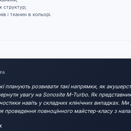
х структур;
нів і тканин в кольорі.
РА
які планують розвивати такі напрямки, як акушерст
вернути увагу на Sonosite M-Turbo. Як представник
ностики навіть у складних клінічних випадках. Ми
для проведення повноцінного майстер-класу з нала
к