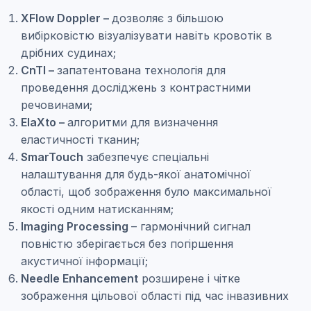
XFlow Doppler –
дозволяє з більшою
вибірковістю візуалізувати навіть кровотік в
дрібних судинах;
CnTI –
запатентована технологія для
проведення досліджень з контрастними
речовинами;
ElaXto –
алгоритми для визначення
еластичності тканин;
SmarTouch
забезпечує спеціальні
налаштування для будь-якої анатомічної
області, щоб зображення було максимальної
якості одним натисканням;
Imaging Processing
– гармонічний сигнал
повністю зберігається без погіршення
акустичної інформації;
Needle Enhancement
розширене і чітке
зображення цільової області під час інвазивних