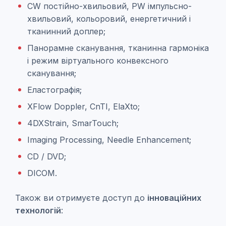
CW постійно-хвильовий, PW імпульсно-
хвильовий, кольоровий, енергетичний і
тканинний доплер;
Панорамне сканування, тканинна гармоніка
і режим віртуального конвексного
сканування;
Еластографія;
XFlow Doppler, CnTI, ElaXto;
4DXStrain, SmarTouch;
Imaging Processing, Needle Enhancement;
CD / DVD;
DICOM.
Також ви отримуєте доступ до
інноваційних
технологій
: