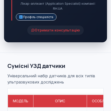
Лікар-аплікант (Application Specialist) компанії
RH.UA
Профіль спеціаліста
Отримати консультацію
Сумісні УЗД датчики
Універсальний набір датчиків для всіх типів
ультразвукових досліджень
МОДЕЛЬ
ОПИС
ОСОБЛИВО