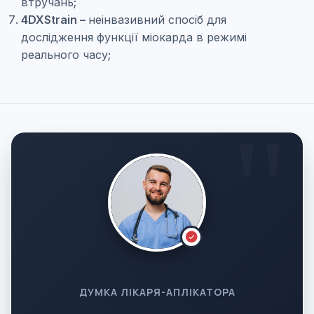
втручань;
4DXStrain –
неінвазивний спосіб для
дослідження функції міокарда в режимі
реального часу;
ДУМКА ЛІКАРЯ-АПЛІКАТОРА