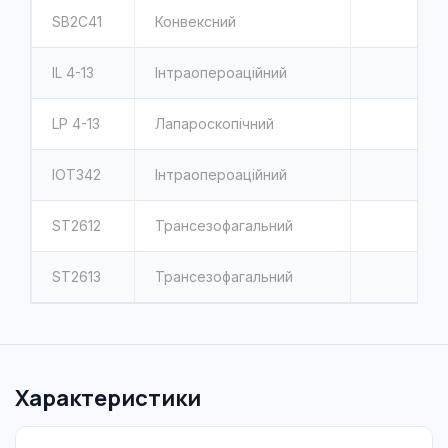
SB2C41
Конвексний
IL 4-13
Інтраопероаційний
LP 4-13
Лапароскопічний
IOT342
Інтраопероаційний
ST2612
Трансезофагальний
ST2613
Трансезофагальний
Характеристики