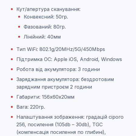
Кут/апертура сканування:
Конвексний: 50гр.
Фазований: 80гр.
Лінійний: 40мм
Тип WiFi: 802.1g/20MHz/5G/450Mbps
Підтримка ОС: Apple iOS, Android, Windows
Робота від акумулятора: 3 години
Заряджання акумулятора: бездротовим
зарядним пристроєм 2 години
Габарити: 156х60х20мм
Вага: 220гр.
Налаштування зображення: градацій сірого
256, посилення (105db – 30db), TGC
(компенсація посилення по глибині),