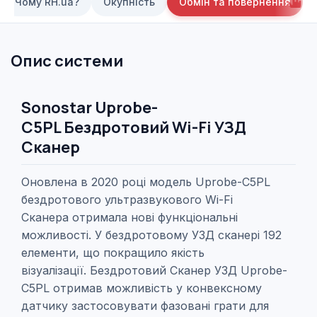
Чому RH.ua?
Окупність
Обмін та повернення
Опис системи
Sonostar Uprobe-
C5PL
Бездротовий Wi-Fi УЗД
Сканер
Оновлена ​​в 2020 році модель Uprobe-C5PL
бездротового
ультразвукового Wi-Fi
Сканера
отримала нові функціональні
можливості. У бездротовому УЗД сканері 192
елементи, що покращило якість
візуалізації.
Бездротовий Сканер УЗД
Uprobe-
C5PL отримав можливість у конвексному
датчику застосовувати фазовані грати для