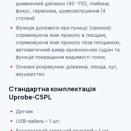
диманічний діапазон (40 -110), глибина,
фокус, гармоніка, шумозаглушення (4
ступені)
Функція допомоги при пункції (проколі):
спрямовуюча лінія проколу в площині,
спрямовуюча лінія проколу поза площиною,
автоматичний вимір кровоносних судин та
функція покращення видимості голки.
Основні розрахунки: довжина, площа, кут,
акушерство
Стандартна комплектація
Uprobe-C5PL
Датчик
USB-кабель – 1 шт.
Бездротовий зарядний пристрій – 1 шт.