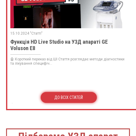
15.10.2024 "Статті"
Функція HD Live Studio на УЗД апараті GE
Voluson E8
🤖 Короткий переказ від ШІ Стаття розглядає методи діагностики
та лікування специфіч...
ДО ВСІХ СТАТЕЙ