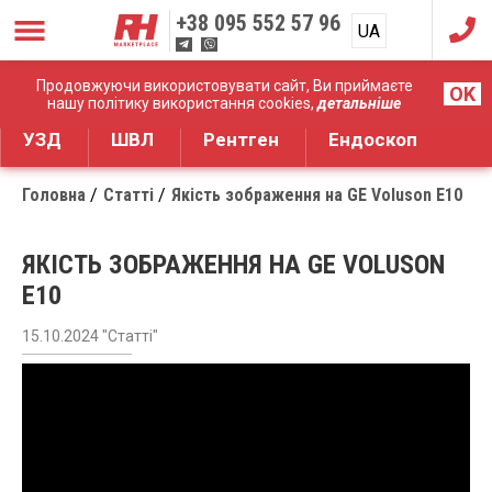
+38
095 552 57 96
UA
RU
Дистрибуція медичного обладнання
Продовжуючи використовувати сайт, Ви приймаєте
OK
нашу політику використання cookies,
детальніше
УЗД
ШВЛ
Рентген
Ендоскоп
Головна
Статті
Якість зображення на GE Voluson E10
ЯКІСТЬ ЗОБРАЖЕННЯ НА GE VOLUSON
E10
15.10.2024 "Статті"