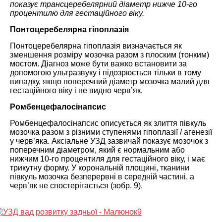
показує трансцеребелярний діаметр нижче 10-го
процентилю для гестаційного віку.
Понтоцеребелярна гіпоплазія
Понтоцеребелярна гіпоплазія визначається як
зменшення розміру мозочка разом з плоским (тонким)
мостом. Діагноз може бути важко встановити за
допомогою ультразвуку і підозрюється тільки в тому
випадку, якщо поперечний діаметр мозочка малий для
гестаційного віку і не видно черв’як.
Ромбенцефалосінапсис
Ромбенцефалосінапсис описується як злиття півкуль
мозочка разом з різними ступенями гіпоплазії / агенезії
у черв’яка. Аксіальне УЗД зазвичай показує мозочок з
поперечним діаметром, який є нормальним або
нижчим 10-го процентиля для гестаційного віку, і має
трикутну форму. У корональній площині, тканини
півкуль мозочка безперервні в середній частині, а
черв’як не спостерігається (зобр. 9).