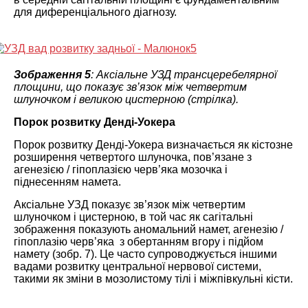
для диференціального діагнозу.
Зображення 5
: Аксіальне УЗД трансцеребелярної
площини, що показує зв’язок між четвертим
шлуночком і великою цистерною (стрілка).
Порок розвитку Денді-Уокера
Порок розвитку Денді-Уокера визначається як кістозне
розширення четвертого шлуночка, пов’язане з
агенезією / гіпоплазією черв’яка мозочка і
піднесенням намета.
Аксіальне УЗД показує зв’язок між четвертим
шлуночком і цистерною, в той час як сагітальні
зображення показують аномальний намет, агенезію /
гіпоплазію черв’яка з обертанням вгору і підйом
намету (зобр. 7). Це часто супроводжується іншими
вадами розвитку центральної нервової системи,
такими як зміни в мозолистому тілі і міжпівкульні кісти.