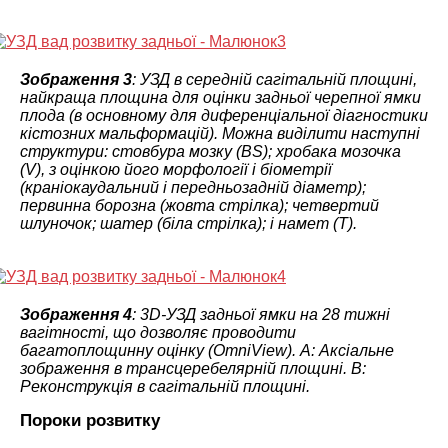
Зображення 3
: УЗД в середній сагітальній площині,
найкраща площина для оцінки задньої черепної ямки
плода (в основному для диференціальної діагностики
кістозних мальформацій). Можна виділити наступні
структури: стовбура мозку (BS); хробака мозочка
(V), з оцінкою його морфології і біометрії
(краніокаудальний і передньозадній діаметр);
первинна борозна (жовта стрілка); четвертий
шлуночок; шатер (біла стрілка); і намет (T).
Зображення 4
: 3D-УЗД задньої ямки на 28 тижні
вагітності, що дозволяє проводити
багатоплощинну оцінку (OmniView). A: Аксіальне
зображення в трансцеребелярній площині. В:
Реконструкція в сагітальній площині.
Пороки розвитку