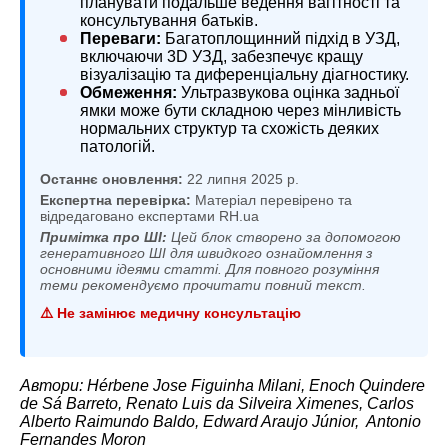
планувати подальше ведення вагітності та
консультування батьків.
Переваги:
Багатоплощинний підхід в УЗД,
включаючи 3D УЗД, забезпечує кращу
візуалізацію та диференціальну діагностику.
Обмеження:
Ультразвукова оцінка задньої
ямки може бути складною через мінливість
нормальних структур та схожість деяких
патологій.
Останнє оновлення:
22 липня 2025 р.
Експертна перевірка:
Матеріал перевірено та
відредаговано експертами RH.ua
Примітка про ШІ:
Цей блок створено за допомогою
генеративного ШІ для швидкого ознайомлення з
основними ідеями статті. Для повного розуміння
теми рекомендуємо прочитати повний текст.
⚠️ Не замінює медичну консультацію
Автори: Hérbene Jose Figuinha Milani, Enoch Quindere
de Sá Barreto, Renato Luis da Silveira Ximenes, Carlos
Alberto Raimundo Baldo, Edward Araujo Júnior, Antonio
Fernandes Moron