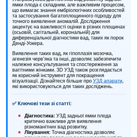
ямки плода є складним, але важливим процесом,
що вимагає знання ембріологічних особливостей
та застосування багатоплощинного підходу для
точного виявлення аномалій. Дослідження
акцентує на важливості оцінки в різних площинах
(осьовій, сагітальній, корональній) для
диференціальної діагностики вад, таких як порок
Денді-Уокера.
Виявлення таких вад, як гіпоплазія мозочка,
агенезія черв’яка та інші, дозволяє забезпечити
належне консультування та спостереження за
вагітними жінками. 3D УЗД також розглядається
як корисний інструмент для покращення
візуалізації. Дізнайтеся більше про
УЗД апарати
,
які використовуються для таких досліджень.
✅ Ключові тези зі статті:
Діагностика:
УЗД задньої ямки плода
критично важливе для виявлення
різноманітних вад розвитку.
Лікування:
Точна діагностика дозволяє