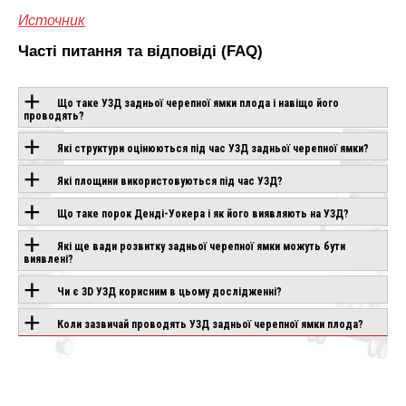
Источник
Часті питання та відповіді (FAQ)
Що таке УЗД задньої черепної ямки плода і навіщо його
проводять?
ОБЛАДНАННЯ З
Які структури оцінюються під час УЗД задньої черепної ямки?
ЦІЄЮ
Які площини використовуються під час УЗД?
ТЕХНОЛОГІЄЮ
Що таке порок Денді-Уокера і як його виявляють на УЗД?
Які ще вади розвитку задньої черепної ямки можуть бути
виявлені?
CANON APLIO
CHISON SONOGO
IO AIR
BEYOND
EBIT 90
Чи є 3D УЗД корисним в цьому дослідженні?
влення
Під замовлення
Під замовлення
Коли зазвичай проводять УЗД задньої черепної ямки плода?