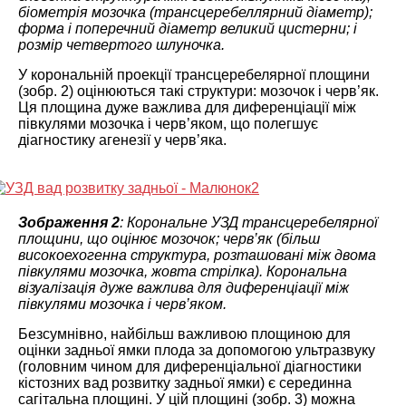
біометрія мозочка (трансцеребеллярний діаметр);
форма і поперечний діаметр великий цистерни; і
розмір четвертого шлуночка.
У корональній проекції трансцеребелярної площини
(зобр. 2) оцінюються такі структури: мозочок і черв’як.
Ця площина дуже важлива для диференціації між
півкулями мозочка і черв’яком, що полегшує
діагностику агенезії у черв’яка.
Зображення 2
: Корональне УЗД трансцеребелярної
площини, що оцінює мозочок; черв’як (більш
високоехогенна структура, розташовані між двома
півкулями мозочка, жовта стрілка). Корональна
візуалізація дуже важлива для диференціації між
півкулями мозочка і черв’яком.
Безсумнівно, найбільш важливою площиною для
оцінки задньої ямки плода за допомогою ультразвуку
(головним чином для диференціальної діагностики
кістозних вад розвитку задньої ямки) є серединна
сагітальна площині. У цій площині (зобр. 3) можна