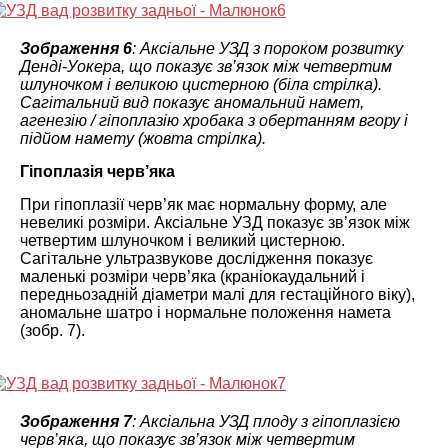
Зображення 6
: Аксіальне УЗД з пороком розвитку
Денді-Уокера, що показує зв’язок між четвертим
шлуночком і великою цистерною (біла стрілка).
Сагітальний вид показує аномальний намет,
агенезію / гіпоплазію хробака з обертанням вгору і
підйом намету (жовта стрілка).
Гіпоплазія черв’яка
При гіпоплазії черв’як має нормальну форму, але
невеликі розміри. Аксіальне УЗД показує зв’язок між
четвертим шлуночком і великий цистерною.
Сагітальне ультразвукове дослідження показує
маленькі розміри черв’яка (краніокаудальний і
передньозадній діаметри малі для гестаційного віку),
аномальне шатро і нормальне положення намета
(зобр. 7).
Зображення 7
: Аксіальна УЗД плоду з гіпоплазією
черв’яка, що показує зв’язок між четвертим