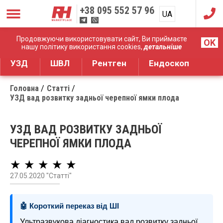
+38
095 552 57 96
UA
RU
Дистрибуція медичного обладнання
Продовжуючи використовувати сайт, Ви приймаєте
OK
нашу політику використання cookies,
детальніше
УЗД
ШВЛ
Рентген
Ендоскоп
Головна
Статті
УЗД вад розвитку задньої черепної ямки плода
УЗД ВАД РОЗВИТКУ ЗАДНЬОЇ
ЧЕРЕПНОЇ ЯМКИ ПЛОДА
★ ★ ★ ★ ★
27.05.2020 "Статті"
🤖 Короткий переказ від ШІ
Ультразвукова діагностика вад розвитку задньої