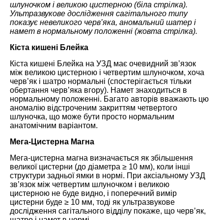
шлуночком і великою цистерною (біла стрілка).
Ультразвукове дослідження сагітального типу
показує невеликого черв’яка, аномальний шатер і
намет в нормальному положенні (жовта стрілка).
Кіста кишені Блейка
Кіста кишені Блейка на УЗД має очевидний зв’язок
між великою цистерною і четвертим шлуночком, хоча
черв’як і шатро нормальні (спостерігається тільки
обертання черв’яка вгору). Намет знаходиться в
нормальному положенні. Багато авторів вважають цю
аномалію відстроченим закриттям четвертого
шлуночка, що може бути просто нормальним
анатомічним варіантом.
Мега-Цистерна Магна
Мега-цистерна магна визначається як збільшення
великої цистерни (до діаметра ≥ 10 мм), коли інші
структури задньої ямки в нормі. При аксіальному УЗД
зв’язок між четвертим шлуночком і великою
цистерною не буде видно, і поперечний вимір
цистерни буде ≥ 10 мм, тоді як ультразвукове
дослідження сагітального відділу покаже, що черв’як,
шатро і намет в нормі.