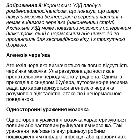
Зображення 9
: Корональна УЗД плоду з
ромбенцефалосінапсісом, що показує, що шари
півкуль мозочка безперервні в середній частині, і
немає видимого черв’яка (наконечники стріл).
Аксіальне УЗД може показати мозочок з поперечним
діаметром, який є нормальним або нижче 10-го
процентиль для гестаційного віку, і з трикутною
формою.
Агенезія черв’яка
Агенезія черв’яка визначається як повна відсутність
черв’яка мозочка. Ультразвукова діагностика в
пренатальному періоді часто утруднена. Одним із
прикладів є синдром Жубера, аутосомно-рецесивна
вада, що характеризується агенезією черв’яка,
розумовою відсталістю, атаксією і ненормальною
поведінкою.
Односторонні ураження мозочка.
Односторонні ураження мозочка характеризуються
повним або частковим руйнуванням мозочка. Такі
ураження пов’язані з внутрішньоутробним
пошкодженням (інфаркт, інфекція або крововилив).