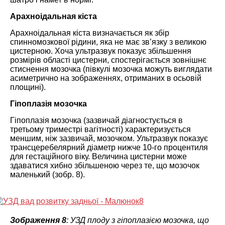
Арахноідальная кіста
Арахноідальная кіста визначається як збір
спинномозкової рідини, яка не має зв’язку з великою
цистерною. Хоча ультразвук показує збільшення
розмірів області цистерни, спостерігається зовнішнє
стиснення мозочка (півкулі мозочка можуть виглядати
асиметрично на зображеннях, отриманих в осьовій
площині).
Гіпоплазія мозочка
Гіпоплазія мозочка (зазвичай діагностується в
третьому триместрі вагітності) характеризується
меншим, ніж зазвичай, мозочком. Ультразвук показує
трансцеребелярний діаметр нижче 10-го процентиля
для гестаційного віку. Величина цистерни може
здаватися хибно збільшеною через те, що мозочок
маленький (зобр. 8).
Зображення 8
: УЗД плоду з гіпоплазією мозочка, що