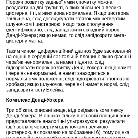
Пороки розвитку задньої ямки спочатку можна
розділити на дві групи: ті, в яких збільшена велика
цистерна, і ті, в яких вона нормальна. Якщо цистерна
збільшена, слід досліджувати зв’язок між четвертим
шлуночком і цистерною; якщо таке сполучення
ідентифіковано, слід запідозрити складний порок
Денді-Уокера; якщо немає, то слід запідозрити мега-
цистерну магна.
Таким чином, диференційний діагноз буде заснований
на оцінці в середній сагітальній площині: якщо фасції і
черв’як ненормальні, а намет піднято, слід
підозрювати порок розвитку Денді-Уокера; якщо намет
і черв’як ненормальні, а намет знаходиться в
нормальному положенні, слід підозрювати гіпоплазію
хробака; якщо шлуночок, черв’як і намет в нормі, слід
запідозрити кісту Блейка.
Комплекс Денді-Уокера
Три об’єкти, описані вище, відповідають комплексу
Денді-Уокера. В оцінках тільки в осьовій площині вони
представляють аналогічні ультразвукові результати
(зв’язок між четвертим шлуночком і великою
цистерною, як показано на зображенні 6), тому оцінка
в середній сагітальній площині є фундаментальним