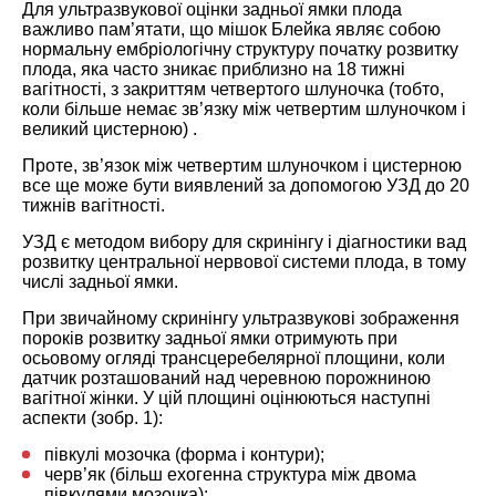
Для ультразвукової оцінки задньої ямки плода
важливо пам’ятати, що мішок Блейка являє собою
нормальну ембріологічну структуру початку розвитку
плода, яка часто зникає приблизно на 18 тижні
вагітності, з закриттям четвертого шлуночка (тобто,
коли більше немає зв’язку між четвертим шлуночком і
великий цистерною) .
Проте, зв’язок між четвертим шлуночком і цистерною
все ще може бути виявлений ​​за допомогою УЗД до 20
тижнів вагітності.
УЗД є методом вибору для скринінгу і діагностики вад
розвитку центральної нервової системи плода, в тому
числі задньої ямки.
При звичайному скринінгу ультразвукові зображення
пороків розвитку задньої ямки отримують при
осьовому огляді трансцеребелярної площини, коли
датчик розташований над черевною порожниною
вагітної жінки. У цій площині оцінюються наступні
аспекти (зобр. 1):
півкулі мозочка (форма і контури);
черв’як (більш ехогенна структура між двома
півкулями мозочка);