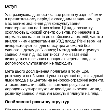
Вступ
Ультразвукова діагностика вад розвитку задньої ямки
в пренатальному періоді є складним завданням, що
має велике значення для консультування і
спостереження вагітних жінок. Ці вади розвитку
охоплюють широкий спектр об’єктів, починаючи від
нормальних варіантів до серйозних аномалій, часто з
аналогічними аспектами на УЗД плоду. Різні терміни
використовуються для опису цих аномалій без
єдиного підходу до їх опису; і метод оцінки структур
задньої ямки під час вагітності, який зазвичай
виконується в осьових площинах черепа плода за
допомогою ультразвуку, не підходить.
Мета цього дослідження полягала в тому, щоб
розглянути особливості ультразвукової оцінки задньої
ямки плода з акцентом на нейросонографічні аспекти,
а також описати найбільш важливі результати
дородових ультразвукових досліджень основних вад
розвитку задньої ямки, які можуть вплинути на плід.
Особливості розвитку структур