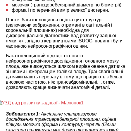
мозочок (трансцеребелярний діаметр по біометрії);
форма і поперечний вимір великої цистерни.
Проте, багатоплощинна оцінка цих структур
(включаючи зображення, отримані в сагітальній і
корональній площинах) необхідна для
диференціальної діагностики вад розвитку задньої
ямки, які, згідно з керівництвами ISUOG, повинні бути
частиною нейросонографічної оцінки.
Багатоплощинний підхід є основою
нейросонографічного дослідження головного мозку
плода, яке виконується шляхом вирівнювання датчика
зі швами і джерельцем голівки плоду. Трансвагінальні
датчики мають перевагу в тому, що працюють з більш
високою частотою, ніж трансабдомінальні, і, отже,
дозволяють краще визначати анатомічні деталі.
Зображення 1
: Аксіальне ультразвукове
дослідження трансцеребелярної площини, оцінка
півкуль мозочка (форма і контури); черв’як (більш
ехогенна структура між двома півкулями мозочка);