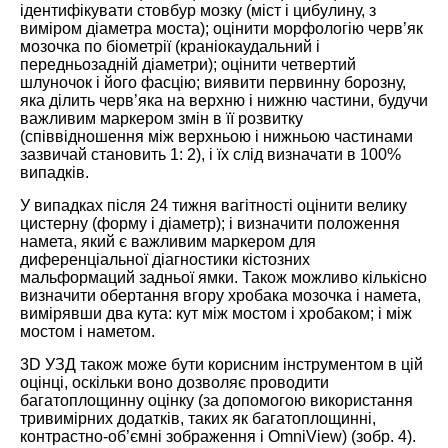
ідентифікувати стовбур мозку (міст і цибулину, з
виміром діаметра моста); оцінити морфологію черв’як
мозочка по біометрії (краніокаудальний і
передньозадній діаметри); оцінити четвертий
шлуночок і його фасцію; виявити первинну борозну,
яка ділить черв’яка на верхню і нижню частини, будучи
важливим маркером змін в її розвитку
(співвідношення між верхньою і нижньою частинами
зазвичай становить 1: 2), і їх слід визначати в 100%
випадків.
У випадках після 24 тижня вагітності оцінити велику
цистерну (форму і діаметр); і визначити положення
намета, який є важливим маркером для
диференціальної діагностики кістозних
мальформаций задньої ямки. Також можливо кількісно
визначити обертання вгору хробака мозочка і намета,
вимірявши два кута: кут між мостом і хробаком; і між
мостом і наметом.
3D УЗД також може бути корисним інструментом в цій
оцінці, оскільки воно дозволяє проводити
багатоплощинну оцінку (за допомогою використання
тривимірних додатків, таких як багатоплощинні,
контрастно-об’ємні зображення і OmniView) (зобр. 4).