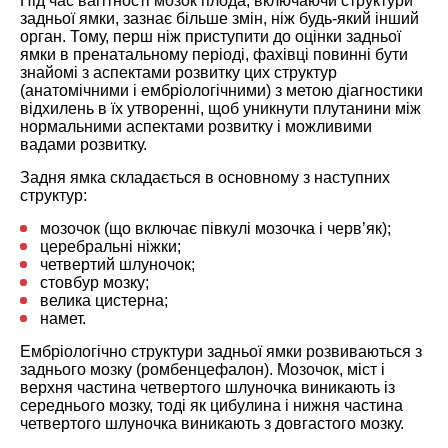
Під час вагітності мозок плода, включаючи структури
задньої ямки, зазнає більше змін, ніж будь-який інший
орган. Тому, перш ніж приступити до оцінки задньої
ямки в пренатальному періоді, фахівці повинні бути
знайомі з аспектами розвитку цих структур
(анатомічними і ембріологічними) з метою діагностики
відхилень в їх утворенні, щоб уникнути плутанини між
нормальними аспектами розвитку і можливими
вадами розвитку.
Задня ямка складається в основному з наступних
структур:
мозочок (що включає півкулі мозочка і черв’як);
церебральні ніжки;
четвертий шлуночок;
стовбур мозку;
велика цистерна;
намет.
Ембріологічно структури задньої ямки розвиваються з
заднього мозку (ромбенцефалон). Мозочок, міст і
верхня частина четвертого шлуночка виникають із
середнього мозку, тоді як цибулина і нижня частина
четвертого шлуночка виникають з довгастого мозку.