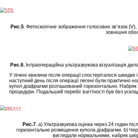
Рис.5
. Фетоскопічне зображення голосових зв’язок (V), 
зовнішня обол
Рис.6.
Інтраопераційна ультразвукова візуалізація дила
У лічені хвилини після операції спостерігалося швидке 
наступний день після операції легені були практично 
купол діафрагми розташований горизонтально. Набряк шк
процедури. Подальший перебіг вагітності був без ускла
Рис.7
. а) Ультразвукова оцінка через 24 годин піс
горизонтальне розміщення купола діафрагми. b) Через
виглядали нормальними, набряк шкір