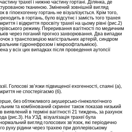
частину трахеї і нижню частину гортані. Ділянка, де
уктурованою тканиною. Змінений зовнішній вигляд
к в гіпоехогенну гортань не візуалізується. Крім того,
еходить в гортань, було відсутнє і замість того трахея
риття і відкриття просвіту трахеї на цьому рівні (рис.2)
плерівського режиму. Переривання вагітності по медичним
ьків через поганий прогноз захворювання. Два випадки
очок з транспозицією магістральних артерій, синдром
еральним гідронефрозом і мікроофтальмією).
ена у всіх цих випадках після проведення аутопсії
зії. Голосові зв’язки підвищеної ехогенності, спаяні (а),
акриття не спостерігаємо (б).
вперше, без обтяжливого акушерсько-гінекологічного
льним та комбінований скринінг також показав низький
виявлений в терміні вагітності 21 тиждень, за рахунок
да (рис.3). На УЗД візуалізація трахеї була
нормальний вигляд голосових зв’язок, які періодично
ого руху рідини через трахею при доплерівському