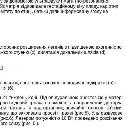
у за допомогою ультразвуку і магнітно-резонансної
біометрія відповідала гестаційному віку плоду, каріотип
мітету по етиці, батьки дали інформовану згоду на
остороннє розширення легенів з підвищеною ехогенністю,
жкого стуеню (c), дилятація дихальних шляхів (d).
в’язок, спостерігаємо їхнє періодичне відкриття (а) і
ття (б).
ї 21 тиждень 2дні. Під епідуральною анестезією у матері
ірно ведений троакар в амніон та направлений до горла
а гортань та надгортанник, звичайні голосові зв’язки,
ину, що закривала просвіт трахеї (рис.5). Ультразвукове
(рис.6). Лазером потужністю 10 Вт, проведено розсікання
го слизу (рис. 6 ).