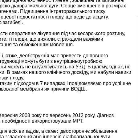
підвищеної ехогенності легені, збільшені та заповнені
ерсію діафрагмальної дуги. Серце зменшене в розмірах
 легенями. Підвищення інтраторакального тиску
цевої недостатності плоду, що веде до асциту,
о загибелі.
ти оперативне лікування під час кесарського розтину,
те, ті плоди, що вижили, страждали важкими
тання та обмеженням мовлення.
я і, отже, деобструкція має привести до повного
 труднощі можуть бути з внутрішньоутробною
ни можуть не візуалізуватись на УЗД. В цілому, однак, не
зки. В рамках нашого клінічного досвіду, ми набули навики
язки плоду.
таким підходом в 7 випадках і повідомляємо про успішне
зольованої мембрани як причини ВОДШ.
ересня 2008 року по вересень 2012 року. Діагноз
 необхідності використовували МРТ.
для всіх випадків, а саме: двостороннє збільшення
а згладження або інверсія діафрагмальної дуги,