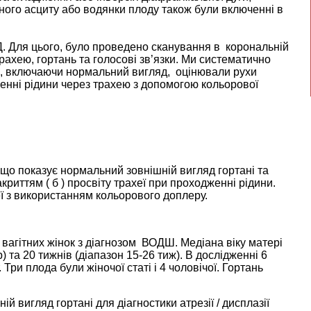
аного асциту або водянки плоду також були включенні в
Д. Для цього, було проведено сканування в корональній
трахею, гортань та голосові зв’язки. Ми систематично
ті, включаючи нормальний вигляд, оцінювали рухи
женні рідини через трахею з допомогою кольорової
, що показує нормальний зовнішній вигляд гортані та
акриттям ( б ) просвіту трахеї при проходженні рідини.
еї з використанням кольорового доплеру.
 вагітних жінок з діагнозом ВОДШ. Медіана віку матері
) та 20 тижнів (діапазон 15-26 тиж). В дослідженні 6
Три плода були жіночої статі і 4 чоловічої. Гортань
й вигляд гортані для діагностики атрезії / дисплазії