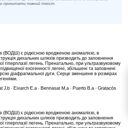
мо прочитати повний текст.
ів (ВОДШ) є рідкісною вродженою аномалією, в
бструкція дихальних шляхів призводить до заповнення
ї гіперплазії легень. Пренатально, при ультразвуковому
підвищеної ехогенності легені, збільшені та заповнені
ерсію діафрагмальної дуги. Серце зменшене в розмірах
легенями.
J.b · Eixarch E.a · Bennasar M.a · Puerto B.a · Gratacós
ів (ВОДШ) є рідкісною вродженою аномалією, в
бструкція дихальних шляхів призводить до заповнення
ї гіперплазії легень. Пренатально, при ультразвуковому