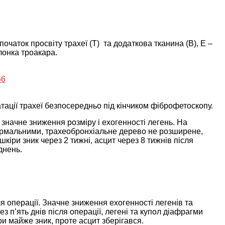
початок просвіту трахеї (Т) та додаткова тканина (B), Е –
онка троакара.
тації трахеї безпосередньо під кінчиком фіброфетоскопу.
і значне зниження розміру і ехогенності легень. На
нормальними, трахеобронхіальне дерево не розширене,
іри зник через 2 тижні, асцит через 8 тижнів після
днень.
ля операції. Значне зниження ехогенності легенів та
 п’ять днів після операції, легені та купол діафрагми
и майже зник, проте асцит зберігався.