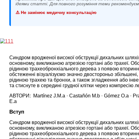
ідеями статті. Для повного розуміння теми рекомендує
⚠️ Не замінює медичну консультацію
Синдром вродженої високої обструкції дихальних шлях
основному, викликаною атрезією гортані або трахеї. О
рідиною трахеобронхіального дерева з появою вторинно
обстеженні візуалізуємо значно двостороньо збільшені, 
рідиною трахею та бронхи, а також згладження або інв
та стиснуте в середині грудної клітки через компресію 
АВТОРИ: Martínez J.M.a · Castañón M.b · Gómez O.a · Prat 
E.a
Вступ
Синдром вродженої високої обструкції дихальних шлях
основному, викликаною атрезією гортані або трахеї. О
рідиною трахеобронхіального дерева з появою вторинно