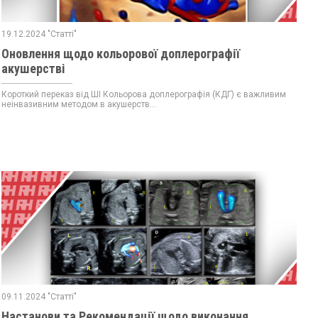
19.12.2024 "Статті"
Оновлення щодо кольорової доплерографії
акушерстві
Короткий переказ від ШІ Кольорова доплерографія (КДГ) є важливим
неінвазивним методом в акушерств...
09.11.2024 "Статті"
Настанови та Рекомендації щодо виконання