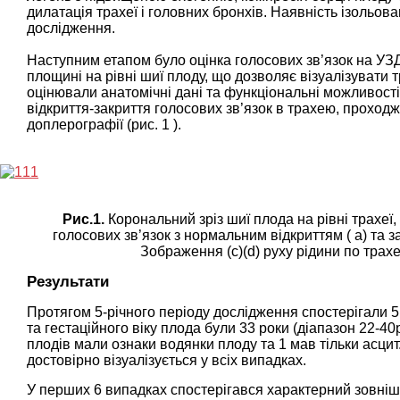
дилатація трахеї і головних бронхів. Наявність ізольов
дослідження.
Наступним етапом було оцінка голосових зв’язок на УЗ
площині на рівні шиї плоду, що дозволяє візуалізувати 
оцінювали анатомічні дані та функціональні можливос
відкриття-закриття голосових зв’язок в трахею, проход
доплерографії (рис. 1 ).
Рис.1.
Корональний зріз шиї плода на рівні трахеї
голосових зв’язок з нормальним відкриттям ( а) та з
Зображення (с)(d) руху рідини по трах
Результати
Протягом 5-річного періоду дослідження спостерігали 5
та гестаційного віку плода були 33 роки (діапазон 22-40р
плодів мали ознаки водянки плоду та 1 мав тільки асцит. 
достовірно візуалізується у всіх випадках.
У перших 6 випадках спостерігався характерний зовнішні