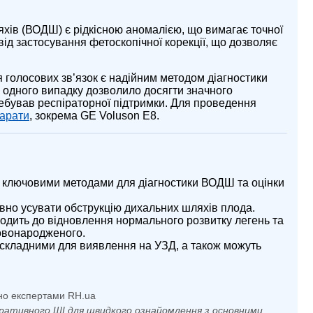
хів (ВОДШ) є рідкісною аномалією, що вимагає точної
від застосування фетоскопічної корекції, що дозволяє
я голосових зв’язок є надійним методом діагностики
у одного випадку дозволило досягти значного
ебував респіраторної підтримки. Для проведення
арати
, зокрема GE Voluson E8.
 ключовими методами для діагностики ВОДШ та оцінки
вно усувати обструкцію дихальних шляхів плода.
водить до відновлення нормального розвитку легень та
новонародженого.
складними для виявлення на УЗД, а також можуть
но експертами RH.ua
ративного ШІ для швидкого ознайомлення з основними