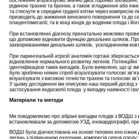
обстеженні візуалізуємо значно двостороньо збільшені, 
рідиною трахею та бронхи, а також згладження або інв
та стиснуте в середині грудної клітки через компресію
призводить до зниження венозного повернення та до сер
плацентомегалії, та в кінці кінців до водянки плода і йог
При встановленні діагнозу пренатально можливо провес
що допоможе відновити функцію дихальних шляхів. Про
захворюваннями дихальних шляхів, ускладненням ков
При ларингеальній атрезії анатомія гортані зберігаєтьс
відновлення нормального розвитку легенів. Потенційні
ідентифікацією таких випадків. Було виявлено, що ці змі
було зроблено ніяких спроб візуалізувати голосові зв’я
візуалізувати з високою точністю трахею та голосові зв’
У цьому дослідженні ми описуємо наш перший досвід з 
застосування ендоскопії плода у випадку наявності і
Матеріали та методи
Ми повідомляємо про зібрані випадки плодів з ВОДШ з в
встановлювали за допомогою УЗД, ехокардіографії, при
ВОДШ була діагностована на основі типових ехо-ознак 
легень з підвищеною ехогенню, компресія серця плоду т