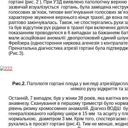
гортані (рис. 2 ). При УЗД виявлено патологічну верхню 
зазвичай візуалізується гортань, була заміщена нестр
голосових зв’язок, типове вип’ячування голосових зв’язо
характерне звуження верхнього кінця трахеї, де вона пер
раптово закінчувалась. Також, не спостерігались рухи зак
та був відсутнім рух рідини в трахеї при включенні до
показанням проводилося в 6 випадках за бажанням бат
мали асоційовані аномалії: двопротоковий єдиний шлун
Фрейзера (одностороння ниркова агенезія з контралат
Пренатальна діагностика атрезії гортані була підтвердж
(Рис.3).
Рис.2.
Патологія гортані плода у вигляді атрезії/диспла
ніякого руху відкриття та з
Останній, 7 випадок, був у жінки 38 років, яка вагітна 
анамнезу. Сканування в першому триместрі було норма
рівень ризику хромосомних анамалій. Діагноз ВОДШ був 
генералізованого набряку шкіри в 15 мм та асциту у пло
нормальною, діаметром 3 мм. Крім того, спостерігаємо 
рухались в просвіт гортані (рис.4). Тим не менше, жодн