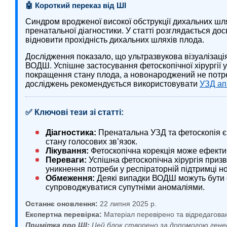
🤖 Короткий переказ від ШІ
Синдром вродженої високої обструкції дихальних шля
пренатальної діагностики. У статті розглядається дос
відновити прохідність дихальних шляхів плода.
Дослідження показало, що ультразвукова візуалізаці
ВОДШ. Успішне застосування фетоскопічної хірургії 
покращення стану плода, а новонароджений не потр
досліджень рекомендується використовувати
УЗД ап
✅ Ключові тези зі статті:
Діагностика:
Пренатальна УЗД та фетоскопія є
стану голосових зв’язок.
Лікування:
Фетоскопічна корекція може ефекти
Переваги:
Успішна фетоскопічна хірургія приз
уникнення потреби у респіраторній підтримці 
Обмеження:
Деякі випадки ВОДШ можуть бути 
супроводжуватися супутніми аномаліями.
Останнє оновлення:
22 липня 2025 р.
Експертна перевірка:
Матеріал перевірено та відредагова
Примітка про ШІ:
Цей блок створено за допомогою гене