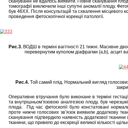
скануванні не вдалось виявити. Повне сканування плод
томографії виключили інші супутні аномалії плоду. Фето
був 46XX. Після консультацій та схвалення місцевого ко
проведення фетоскопічної корекції патології.
Рис.3.
ВОДШ в терміні вагітності 21 тижні. Масивне дв
перевернутим куполом діафрагми (а,b), асцит ва
Рис.4.
Той самий плід. Нормальний вигляд голосових з
закри
Оперативне втручання було виконане в терміні гестаці
та внутрішньом’язовою аналгезією плоду, був черезшк
плода. Під час фетоскопії було констатовані нормальн
проте нижче голосових зв’язок виявили додаткову ткан
сканування підтвердило наявність додаткової тканини 
тканини, що привело до екскреції великої кількості щільно