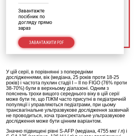
Завантажте
посібник по
догляду прямо
зараз
ЗАВАНТАЖИТИ PDF
У цій серії, в порівнянні з попередніми
дослідженнями, вік (медіана, 25 років проти 18-25
років) і частота пухлин стадії I – II по FIGO (76% проти
38-70%) були в верхньому діапазоні. Одним з
пояснень трохи вищого середнього віку в цій серії
може бути те, що ПЖМ часто присутні в педіатричній
популяції і управляються педіатрами, при цьому
трансвагінальне ультразвукове дослідження зазвичай
не проводиться, хоча трансректальне ультразвукове
дослідження може бути цінним варіантом.
Значно підвищені рівні S-AFP (медіана, 4755 мкг / л) і