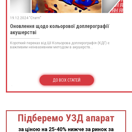
19.12.2024 "Статті"
Оновлення щодо кольорової доплерографії
акушерстві
Короткий переказ від ШІ Кольорова доплерографія (КДГ) є
важливим неінвазивним методом в акушерств...
ДО ВСІХ СТАТЕЙ
Підберемо УЗД апарат
за ціною на 25-40% нижче за ринок за