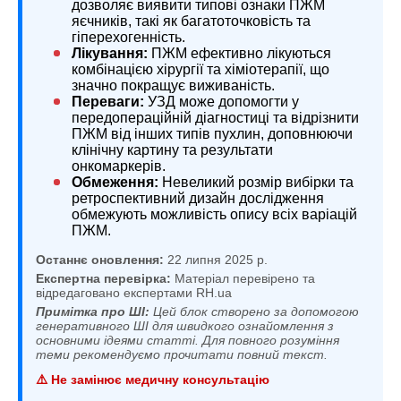
дозволяє виявити типові ознаки ПЖМ
яєчників, такі як багатоточковість та
гіперехогенність.
Лікування:
ПЖМ ефективно лікуються
комбінацією хірургії та хіміотерапії, що
значно покращує виживаність.
Переваги:
УЗД може допомогти у
передопераційній діагностиці та відрізнити
ПЖМ від інших типів пухлин, доповнюючи
клінічну картину та результати
онкомаркерів.
Обмеження:
Невеликий розмір вибірки та
ретроспективний дизайн дослідження
обмежують можливість опису всіх варіацій
ПЖМ.
Останнє оновлення:
22 липня 2025 р.
Експертна перевірка:
Матеріал перевірено та
відредаговано експертами RH.ua
Примітка про ШІ:
Цей блок створено за допомогою
генеративного ШІ для швидкого ознайомлення з
основними ідеями статті. Для повного розуміння
теми рекомендуємо прочитати повний текст.
⚠️ Не замінює медичну консультацію