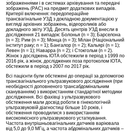
зображеннями і в системах архівування та передачі
зображень (PAC) на предмет додаткових випадків.
Критерії включення: передопераційне
трансвагінальне УЗД з докладною документацією у
вигляді архівних зображень, відеороликів або
докладного звіту УЗД. Десять центрів УЗД внесли в
дослідження 21 випадок: Болонья (n = 3); Барселона
(n = 3); Рим (n = 3); Монца (n = 3); Мілан (Національний
інститут раку; n = 1); Бангалор (n = 2); Кальярі (n = 1);
Левен (n = 1); Наварра (n = 2); і Стокгольм (n = 2).
Жінок з досліджень IOTA обстежили в період з 1999 по
2016 рік, а жінок, досліджених поза протоколом IOTA,
обстежили в період з 2007 по 2017 рік.
Всі пацієнти були обстежені до операції за допомогою
трансвагінального ультразвукового дослідження (при
необхідності доповненого трансабдомінальним
скануванням) з використанням стандартної методики
дослідження. Всі фахівці з ультразвукового
обстеження мали досвід роботи в гінекологічній
ультразвуковій діагностиці більше 10 років, і
обстеження проводилися з використанням
високоякісного ультразвукового устаткування.
Частота внутрішньовагінальних датчиків варіювала
від 5,0 до 9,0 МГц, а частота абдомінальних датчиків –