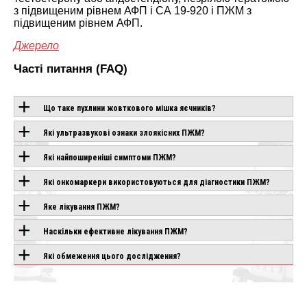
з підвищеним рівнем АФП і СА 19-920 і ПЖМ з
підвищеним рівнем АФП.
Джерело
Часті питання (FAQ)
Що таке пухлини жовткового мішка яєчників?
Які ультразвукові ознаки злоякісних ПЖМ?
ОБЛАДНАННЯ З
Які найпоширеніші симптоми ПЖМ?
ЦІЄЮ
Які онкомаркери використовуються для діагностики ПЖМ?
ТЕХНОЛОГІЄЮ
Яке лікування ПЖМ?
Наскільки ефективне лікування ПЖМ?
CANON APLIO
CHISON SONOGO
IO AIR
BEYOND
EBIT 90
Які обмеження цього дослідження?
влення
Під замовлення
Під замовлення