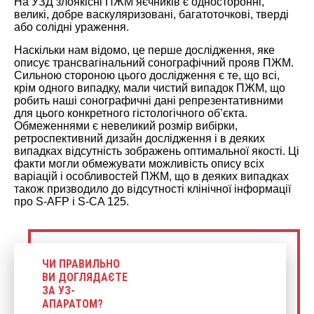
На УЗД злоякісні ПЖМ яєчників є односторонні,
великі, добре васкуляризовані, багатоточкові, тверді
або солідні ураження.
Наскільки нам відомо, це перше дослідження, яке
описує трансвагінальний сонографічний прояв ПЖМ.
Сильною стороною цього дослідження є те, що всі,
крім одного випадку, мали чистий випадок ПЖМ, що
робить наші сонографичні дані репрезентативними
для цього конкретного гістологічного об’єкта.
Обмеженнями є невеликий розмір вибірки,
ретроспективний дизайн дослідження і в деяких
випадках відсутність зображень оптимальної якості. Ці
факти могли обмежувати можливість опису всіх
варіацій і особливостей ПЖМ, що в деяких випадках
також призводило до відсутності клінічної інформації
про S-AFP і S-CA 125.
ЧИ ПРАВИЛЬНО
ВИ ДОГЛЯДАЄТЕ
ЗА УЗ-
АПАРАТОМ?