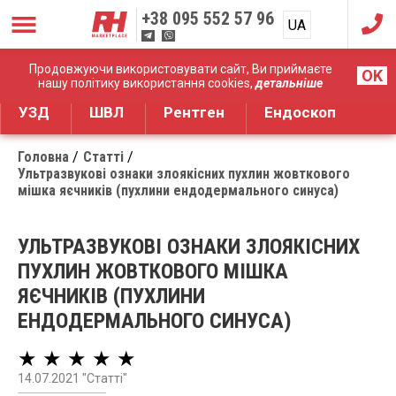
+38
095 552 57 96
UA
RU
Дистрибуція медичного обладнання
Продовжуючи використовувати сайт, Ви приймаєте
OK
нашу політику використання cookies,
детальніше
УЗД
ШВЛ
Рентген
Ендоскоп
Головна
Статті
Ультразвукові ознаки злоякісних пухлин жовткового
мішка яєчників (пухлини ендодермального синуса)
УЛЬТРАЗВУКОВІ ОЗНАКИ ЗЛОЯКІСНИХ
ПУХЛИН ЖОВТКОВОГО МІШКА
ЯЄЧНИКІВ (ПУХЛИНИ
ЕНДОДЕРМАЛЬНОГО СИНУСА)
★ ★ ★ ★ ★
14.07.2021 "Статті"