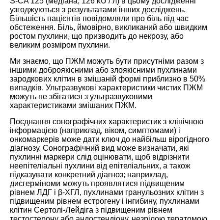
S-CA 125 (медіана, 126 kU / л) в цьому дослідженні
узгоджуються з результатами інших досліджень.
Більшість пацієнтів повідомляли про біль під час
обстеження. Біль, ймовірно, викликаний або швидким
ростом пухлини, що призводить до некрозу, або
великим розміром пухлини.
Ми знаємо, що ПЖМ можуть бути присутніми разом з
іншими доброякісними або злоякісними пухлинами
зародкових клітин в змішаній формі приблизно в 50%
випадків. Ультразвукові характеристики чистих ПЖМ
можуть не збігатися з ультразвуковими
характеристиками змішаних ПЖМ.
Поєднання сонографічних характеристик з клінічною
інформацією (наприклад, віком, симптомами) і
онкомаркерів може дати ключ до найбільш вірогідного
діагнозу. Сонографічний вид може визначати, які
пухлинні маркери слід оцінювати, щоб відрізнити
неепітеліальні пухлини від епітеліальних, а також
підказувати конкретний діагноз; наприклад,
дисгерміноми можуть проявлятися підвищеним
рівнем ЛДГ і β-ХГЛ, пухлинами гранульозних клітин з
підвищеним рівнем естрогену і інгибину, пухлинами
клітин Сертолі-Лейдіга з підвищеним рівнем
тестостерону або андостендіону, незрілою тератомою