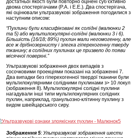
достатньої якості були повторно оцінені суб’єктивно
двома спостерігачами (P.A. і E.E.). Два спостерігача,
які оцінювали ультразвукові зображення погодилися з
наступним описом:
“Пухлини були класифіковані як солідні (малюнки 2
та 5) або мультилокулярні-солідні (малюнки 3 і 6).
Більшість (16/18; 89%) пухлин мали негомогенну, але
все ж дрібнозернисту і злегка гіперехогенну тверду
тканину; в солідних пухлинах це призвело до появи
місячної поверхні.”
Ультразвукові зображення двох випадків з
сосочковими проекціями показані на зображенні 7.
Два випадки без гіперехогенної твердої тканини були
мультилокулярними солідними пухлинами з> 10 локул
(зображення 8). Мультилокулярні солідні пухлини
нагадували інші типи мультилокулярних солідних
пухлин, наприклад, гранульозно-клітинну пухлину з
видом швейцарського сиру.
Зображення 5
: Ультразвукові зображення шести