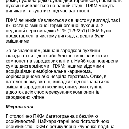
років, пухлина рідко буває двосторонньою, і більшість
пухлин виявляється на ранній стадії. ПЖМ можуть
виникати і лікуватися під час вагітності.
ПЖМ яєчників з’являються як в чистому вигляді, так і
як частина змішаної герміногенної пухлини. У
недавній серії випадків 51% (129/251) ПЖМ були
представлені в чистому вигляді, а решта були
змішаними.
За визначенням, змішані зародкові пухлини
складаються з двох або більше типів злоякісних
компонентів зародкових клітин. Найбільш поширена
суміш дисгерміноми і ПЖМ; іншими відомими
асоціаціями є ембріональна карцинома,
хоріокарцинома або незріла тератома. Отже, в
патологічному звіті ці випадки слід позначати як
змішані зародкові пухлини, описуючи ступінь і
відсоток всіх спостережуваних компонентів
зародкових клітин.
Мікроскопія
Гістологічно ПЖМ багатогранна з безліччю
особливостей. Найхарактернішою гістологічною
особливістю ПЖМ є ретикулярна клубочко-подібна