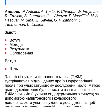
Автори
: P. Anfelter, A. Testa, V. Chiappa, W. Froyman,
R. Fruscio, S. Guerriero, J. L. Alcazar, F. Mascillini, M. A.
Pascual, M. Sibal, L. Savelli, G. F. Zannoni, D.
Timmerman, E. Epstein
Зміст:
Вступ
Методи
Результати
Обговорення
Вступ
Ціль
Злоякісні пухлини жовткового мішка (ПЖМ)
зустрічаються рідко, і даних про їх морфологічний
прояв при ультразвуковому дослідженні мало. Метою
цього дослідження було описати ознаки злоякісних
ПЖМ яєчників (пухлини ендодермального синуса) за
допомогою напівтонового і кольорового
доплерівського ультразвукового дослідження, щоб
полегшити їх передопераційну діагностику і