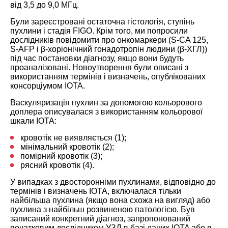
від 3,5 до 9,0 МГц.
Були зареєстровані остаточна гістологія, ступінь
пухлини і стадія FIGO. Крім того, ми попросили
дослідників повідомити про онкомаркери (S-CA 125,
S-AFP і β-хоріонічний гонадотропін людини (β-ХГЛ))
під час постановки діагнозу, якщо вони будуть
проаналізовані. Новоутворення були описані з
використанням термінів і визначень, опублікованих
консорціумом IOTA.
Васкуляризація пухлин за допомогою кольорового
доплера описувалася з використанням кольорової
шкали IOTA:
кровотік не виявляється (1);
мінімальний кровотік (2);
помірний кровотік (3);
рясний кровотік (4).
У випадках з двосторонніми пухлинами, відповідно до
термінів і визначень IOTA, включалася тільки
найбільша пухлина (якщо вона схожа на вигляд) або
пухлина з найбільш розвиненою патологією. Був
записаний конкретний діагноз, запропонований
початковим дослідником УЗД в базі даних IOTA або в