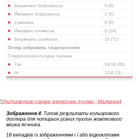
Безумовно доброякісна
0 (0)
Ймовірно доброякісна
1 (5)
Сумнівна
0 (0)
Ймовірно злоякісна
5 (24)
Безумовно злоякісна
15 (71)
Огляд зображень і відеороликів
Гіперехогенна-солідна тканина
Так
16/18 (89)
Ні
2/18 (11)
Зображення 4
: Типові результати кольорового
доплера для чотирьох різних пухлин жовткового
мішка яєчника.
18 випадків із зображеннями і / або відеокліпами