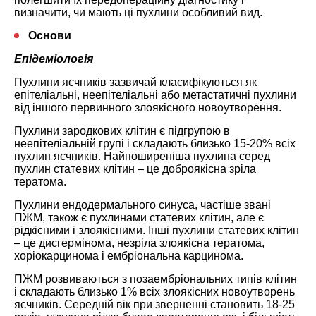
визначити, чи мають ці пухлини особливий вид.
Основи
Епідеміологія
Пухлини яєчників зазвичай класифікуються як
епітеліальні, неепітеліальні або метастатичні пухлини
від іншого первинного злоякісного новоутворення.
Пухлини зародкових клітин є підгрупою в
неепітеліальній групі і складають близько 15-20% всіх
пухлин яєчників. Найпоширеніша пухлина серед
пухлин статевих клітин – це доброякісна зріла
тератома.
Пухлини ендодермального синуса, частіше звані
ПЖМ, також є пухлинами статевих клітин, але є
рідкісними і злоякісними. Інші пухлини статевих клітин
– це дисгермінома, незріла злоякісна тератома,
хоріокарцинома і ембріональна карцинома.
ПЖМ розвиваються з позаембріональних типів клітин
і складають близько 1% всіх злоякісних новоутворень
яєчників. Середній вік при зверненні становить 18-25