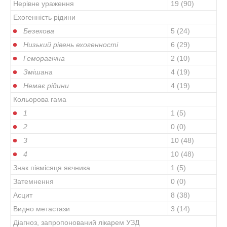
Нерівне ураження
19 (90)
Ехогенність рідини
Безехова
5 (24)
Низький рівень ехогенності
6 (29)
Геморагічна
2 (10)
Змішана
4 (19)
Немає рідини
4 (19)
Кольорова гама
1
1 (5)
2
0 (0)
3
10 (48)
4
10 (48)
Знак півмісяця яєчника
1 (5)
Затемнення
0 (0)
Асцит
8 (38)
Видно метастази
3 (14)
Діагноз, запропонований лікарем УЗД