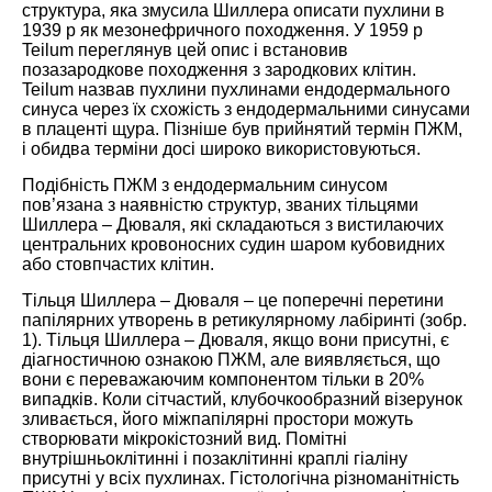
структура, яка змусила Шиллера описати пухлини в
1939 р як мезонефричного походження. У 1959 р
Teilum переглянув цей опис і встановив
позазародкове походження з зародкових клітин.
Teilum назвав пухлини пухлинами ендодермального
синуса через їх схожість з ендодермальними синусами
в плаценті щура. Пізніше був прийнятий термін ПЖМ,
і обидва терміни досі широко використовуються.
Подібність ПЖМ з ендодермальним синусом
пов’язана з наявністю структур, званих тільцями
Шиллера – Дюваля, які складаються з вистилаючих
центральних кровоносних судин шаром кубовидних
або стовпчастих клітин.
Тільця Шиллера – Дюваля – це поперечні перетини
папілярних утворень в ретикулярному лабіринті (зобр.
1). Тільця Шиллера – Дюваля, якщо вони присутні, є
діагностичною ознакою ПЖМ, але виявляється, що
вони є переважаючим компонентом тільки в 20%
випадків. Коли сітчастий, клубочкообразний візерунок
зливається, його міжпапілярні простори можуть
створювати мікрокістозний вид. Помітні
внутрішньоклітинні і позаклітинні краплі гіаліну
присутні у всіх пухлинах. Гістологічна різноманітність