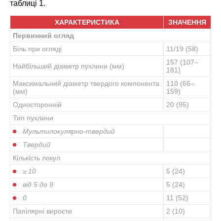
таблиці 1.
ХАРАКТЕРИСТИКА
ЗНАЧЕННЯ
Первинний огляд
Біль при огляді
11/19 (58)
157 (107–
Найбільший діаметр пухлини (мм)
181)
Максимальний діаметр твердого компонента
110 (66–
(мм)
159)
Односторонній
20 (95)
Тип пухлини
Мультилокулярно-твердий
Твердий
Кількість локул
≥ 10
5 (24)
від 5 до 9
5 (24)
0
11 (52)
Папілярні вирости
2 (10)