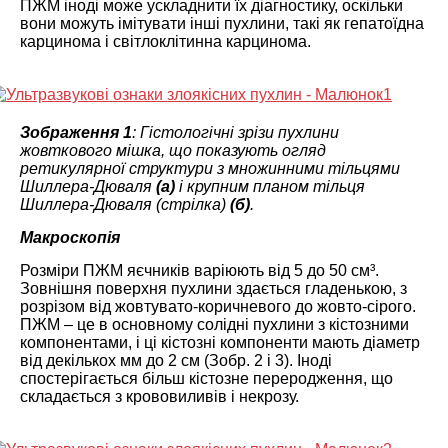
ПЖМ іноді може ускладнити їх діагностику, оскільки
вони можуть імітувати інші пухлини, такі як гепатоїдна
карцинома і світлоклітинна карцинома.
Зображення 1
: Гістологічні зрізи пухлини
жовткового мішка, що показують огляд
ретикулярної структури з множинними тільцями
Шиллера-Дюваля
(а)
і крупним планом тільця
Шиллера-Дюваля (стрілка)
(б)
.
Макроскопія
Розміри ПЖМ яєчників варіюють від 5 до 50 см³.
Зовнішня поверхня пухлини здається гладенькою, з
розрізом від жовтувато-коричневого до жовто-сірого.
ПЖМ – це в основному солідні пухлини з кістозними
компонентами, і ці кістозні компоненти мають діаметр
від декількох мм до 2 см (Зобр. 2 і 3). Іноді
спостерігається більш кістозне переродження, що
складається з крововиливів і некрозу.