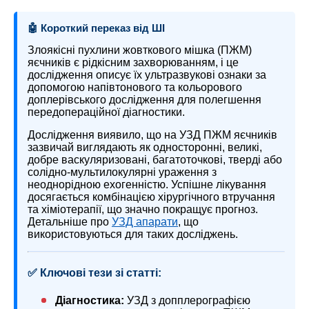
🤖 Короткий переказ від ШІ
Злоякісні пухлини жовткового мішка (ПЖМ)
яєчників є рідкісним захворюванням, і це
дослідження описує їх ультразвукові ознаки за
допомогою напівтонового та кольорового
доплерівського дослідження для полегшення
передопераційної діагностики.
Дослідження виявило, що на УЗД ПЖМ яєчників
зазвичай виглядають як односторонні, великі,
добре васкуляризовані, багатоточкові, тверді або
солідно-мультилокулярні ураження з
неоднорідною ехогенністю. Успішне лікування
досягається комбінацією хірургічного втручання
та хіміотерапії, що значно покращує прогноз.
Детальніше про
УЗД апарати
, що
використовуються для таких досліджень.
✅ Ключові тези зі статті:
Діагностика:
УЗД з допплерографією