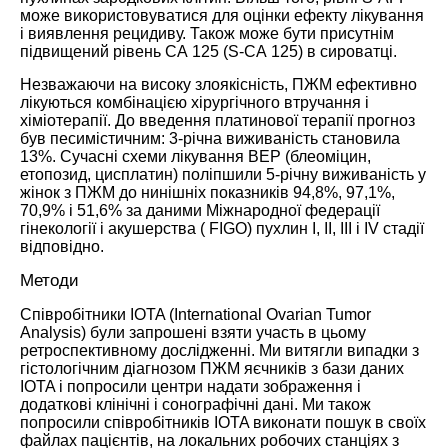
може використовуватися для оцінки ефекту лікування
і виявлення рецидиву. Також може бути присутнім
підвищений рівень СА 125 (S-СА 125) в сироватці.
Незважаючи на високу злоякісність, ПЖМ ефективно
лікуються комбінацією хірургічного втручання і
хіміотерапії. До введення платинової терапії прогноз
був песимістичним: 3-річна виживаність становила
13%. Сучасні схеми лікування BEP (блеоміцин,
етопозид, цисплатин) поліпшили 5-річну виживаність у
жінок з ПЖМ до нинішніх показників 94,8%, 97,1%,
70,9% і 51,6% за даними Міжнародної федерації
гінекології і акушерства ( FIGO) пухлин I, II, III і IV стадії
відповідно.
Методи
Співробітники IOTA (International Ovarian Tumor
Analysis) були запрошені взяти участь в цьому
ретроспективному дослідженні. Ми витягли випадки з
гістологічним діагнозом ПЖМ яєчників з бази даних
IOTA і попросили центри надати зображення і
додаткові клінічні і сонографічні дані. Ми також
попросили співробітників IOTA виконати пошук в своїх
файлах пацієнтів, на локальних робочих станціях з