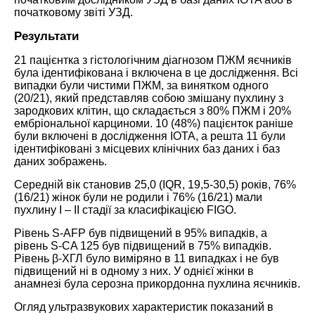
початковому звіті УЗД.
Результати
21 пацієнтка з гістологічним діагнозом ПЖМ яєчників
була ідентифікована і включена в це дослідження. Всі
випадки були чистими ПЖМ, за винятком одного
(20/21), який представляв собою змішану пухлину з
зародкових клітин, що складається з 80% ПЖМ і 20%
ембріональної карциноми. 10 (48%) пацієнток раніше
були включені в дослідження IOTA, а решта 11 були
ідентифіковані з місцевих клінічних баз даних і баз
даних зображень.
Середній вік становив 25,0 (IQR, 19,5-30,5) років, 76%
(16/21) жінок були не родили і 76% (16/21) мали
пухлину I – II стадії за класифікацією FIGO.
Рівень S-AFP був підвищений в 95% випадків, а
рівень S-CA 125 був підвищений в 75% випадків.
Рівень β-ХГЛ було виміряно в 11 випадках і не був
підвищений ні в одному з них. У однієї жінки в
анамнезі була серозна прикордонна пухлина яєчників.
Огляд ультразвукових характеристик показаний в