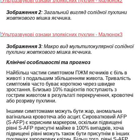
Зображення 2
: Загальний вигляд солідної пухлини
жовткового мішка яєчника.
Зображення 3
: Макро вид мультилокулярної солідної
пухлини жовткового мішка яєчника.
Клінічні особливості та прогноз
Найбільш частим симптомом ПЖМ яєчників є біль в
животі з подальшим збільшенням живота. Тривалість
симптомів часто буває короткою через швидке
зростання. Близько 10% пацієнтів поступають з
гострим животом в результаті перекручення, кровотечі
або розриву пухлини.
Іншими симптомами можуть бути жар, аномальна
вагінальна кровотеча або асцит. Сироватковий AFP
(S-AFP) є корисним маркером, оскільки підвищені
рівні S-AFP присутні майже в 100% випадків, хоча
підвищені рівні можуть також бути присутнім в інших
пухлинах зародкових клітин. Більш того, рівні S-AFP