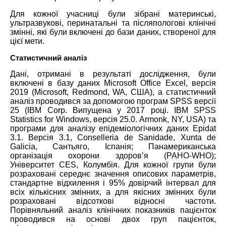
Для кожної учасниці були зібрані материнські,
ультразвукові, перинатальні та післяпологові клінічні
змінні, які були включені до бази даних, створеної для
цієї мети.
Статистичний аналіз
Дані, отримані в результаті дослідження, були
включені в базу даних Microsoft Office Excel, версія
2019 (Microsoft, Redmond, WA, США), а статистичний
аналіз проводився за допомогою програм SPSS версії
25 (IBM Corp. Випущена у 2017 році. IBM SPSS
Statistics for Windows, версія 25.0. Armonk, NY, USA) та
програми для аналізу епідеміологічних даних Epidat
3.1. Версія 3.1, Conselleria de Sanidade, Xunta de
Galicia, Сантьяго, Іспанія; Панамериканська
організація охорони здоров’я (PAHO-WHO);
Університет CES, Колумбія. Для кожної групи були
розраховані середнє значення описових параметрів,
стандартне відхилення і 95% довірчий інтервал для
всіх кількісних змінних, а для якісних змінних були
розраховані відсоткові відносні частоти.
Порівняльний аналіз клінічних показників пацієнток
проводився на основі двох груп пацієнток,