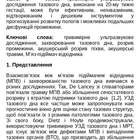
дослідження тазового дна, виконане на 20-му тижні
гестації, може бути ефективним, неінвазивним,
відтворюваним і дешевим інструментом у
прогнозуванні розвитку пологів і можливих подальших
дисфункцій промежини.
Ключові слова:
тривимірне ультразвукове
дослідження, захворювання тазового дна, розрив
промежини, акушерський розрив піхви, акушерські
травми, М’яз-підіймач відхідника
1. Представлення
Взаємозв’язок між м’язом підіймачем відхідника
(МПВ) і захворюваністю тазового дна вивчався в
різних дослідженнях. Так, De Lancey зі співавторами
пов’язали травму МПВ або збільшення сечостатевого
розриву з втратою підтримки тазового дна [1,2]. УЗД
тазового дна все частіше може запропонувати нам
прогностичне вікно для оцінки стану тазових структур,
щоб пов’язати їх з різними патологіями тазового дна.
Зі свого боку, Dietz і Hoyte продемонстрували,
використовуючи тривимірне УЗД тазового дна і МРТ,
що існує зв’язок між дефектами МПВ і випадінням
тазових органів (ВТО), що призводить до збільшення