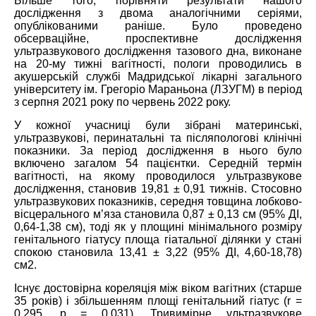
Більше того, порівняти результати нашого
дослідження з двома аналогічними серіями,
опублікованими раніше. Було проведено
обсерваційне, проспективне дослідження
ультразвукового дослідження тазового дна, виконане
на 20-му тижні вагітності, пологи проводились в
акушерській службі Мадридської лікарні загального
університету ім. Грегоріо Мараньона (ЛЗУГМ) в період
з серпня 2021 року по червень 2022 року.
У кожної учасниці були зібрані материнські,
ультразвукові, перинатальні та післяпологові клінічні
показники. За період дослідження в нього було
включено загалом 54 пацієнтки. Середній термін
вагітності, на якому проводилося ультразвукове
дослідження, становив 19,81 ± 0,91 тижнів. Стосовно
ультразвукових показників, середня товщина лобково-
вісцерального м’яза становила 0,87 ± 0,13 см (95% ДІ,
0,64-1,38 см), тоді як у площині мінімального розміру
генітального гіатусу площа гіатальної ділянки у стані
спокою становила 13,41 ± 3,22 (95% ДІ, 4,60-18,78)
см2.
Існує достовірна кореляція між віком вагітних (старше
35 років) і збільшенням площі генітальний гіатус (r =
0,295, p = 0,031). Тривимірне ультразвукове