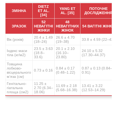
DIETZ
YANG ET
ПОТОЧНЕ
ЗМІННА
ET AL.
AL. [35]
ДОСЛІДЖЕННЯ
[34]
52
48
ЗРАЗОК
НЕВАГІТНІ
НЕВАГІТНИХ
54 ВАГІТНІ ЖІНКИ
ЖІНКИ
ЖІНОК
20.4 ± 1.49
26.6 ± 4.70
Вік (років)
33.8 ± 4.59 (22–43)
(18–24)
(19–38)
23.5 ± 3.63
20.1 ± 2.10
Індекс маси
24.10 ± 5.32
(18.8–
(16.10–
тіла (кг/м2)
(17.30–44.37)
33.6)
23.80)
Товщина
лобково-
0.84 ± 0.17
0.87 ± 0.13 (0.84–
0.73 ± 0.16
вісцерального
(0.48–1.22)
0.91)
м’яза (см)
Генітально-
11.25 ±
11.69 ± 2.18
13.41 ± 3.22
гіатальна
2.70 (6.34–
(5.68–16.38)
(12.53–14.29)
площа (см2)
18.06)