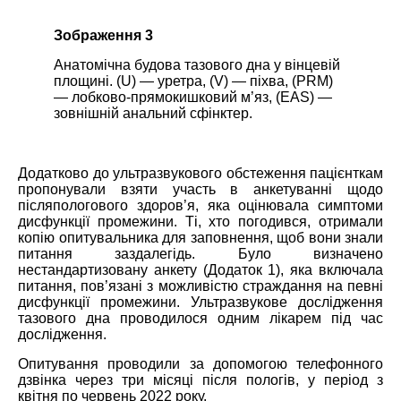
Зображення 3
Анатомічна будова тазового дна у вінцевій
площині. (U) — уретра, (V) — піхва, (PRM)
— лобково-прямокишковий м’яз, (EAS) —
зовнішній анальний сфінктер.
Додатково до ультразвукового обстеження пацієнткам
пропонували взяти участь в анкетуванні щодо
післяпологового здоров’я, яка оцінювала симптоми
дисфункції промежини. Ті, хто погодився, отримали
копію опитувальника для заповнення, щоб вони знали
питання заздалегідь. Було визначено
нестандартизовану анкету (Додаток 1), яка включала
питання, пов’язані з можливістю страждання на певні
дисфункції промежини. Ультразвукове дослідження
тазового дна проводилося одним лікарем під час
дослідження.
Опитування проводили за допомогою телефонного
дзвінка через три місяці після пологів, у період з
квітня по червень 2022 року.