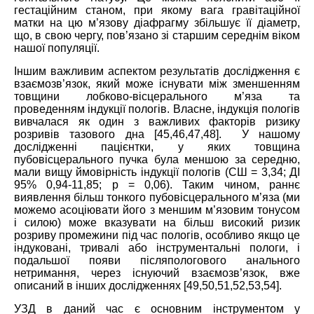
гестаційним станом, при якому вага гравітаційної
матки на цю м’язову діафрагму збільшує її діаметр,
що, в свою чергу, пов’язано зі старшим середнім віком
нашої популяції.
Іншим важливим аспектом результатів дослідження є
взаємозв’язок, який може існувати між зменшенням
товщини лобково-вісцерального м’яза та
проведенням індукції пологів. Власне, індукція пологів
вивчалася як один з важливих факторів ризику
розривів тазового дна [45,46,47,48]. У нашому
дослідженні пацієнтки, у яких товщина
пубовісцерального пучка була меншою за середню,
мали вищу ймовірність індукції пологів (СШ = 3,34; ДІ
95% 0,94-11,85; р = 0,06). Таким чином, раннє
виявлення більш тонкого пубовісцерального м’яза (ми
можемо асоціювати його з меншим м’язовим тонусом
і силою) може вказувати на більш високий ризик
розриву промежини під час пологів, особливо якщо це
індуковані, тривалі або інструментальні пологи, і
подальшої появи післяпологового анального
нетримання, через існуючий взаємозв’язок, вже
описаний в інших дослідженнях [49,50,51,52,53,54].
УЗД в даний час є основним інструментом у