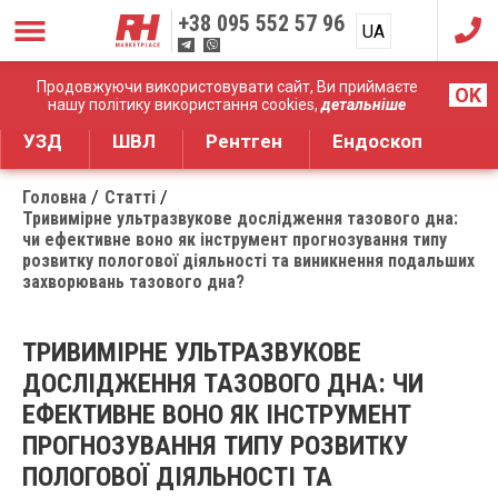
+38
095 552 57 96
UA
RU
Дистрибуція медичного обладнання
Продовжуючи використовувати сайт, Ви приймаєте
OK
нашу політику використання cookies,
детальніше
УЗД
ШВЛ
Рентген
Ендоскоп
Головна
Статті
Тривимірне ультразвукове дослідження тазового дна:
чи ефективне воно як інструмент прогнозування типу
розвитку пологової діяльності та виникнення подальших
захворювань тазового дна?
ТРИВИМІРНЕ УЛЬТРАЗВУКОВЕ
ДОСЛІДЖЕННЯ ТАЗОВОГО ДНА: ЧИ
ЕФЕКТИВНЕ ВОНО ЯК ІНСТРУМЕНТ
ПРОГНОЗУВАННЯ ТИПУ РОЗВИТКУ
ПОЛОГОВОЇ ДІЯЛЬНОСТІ ТА