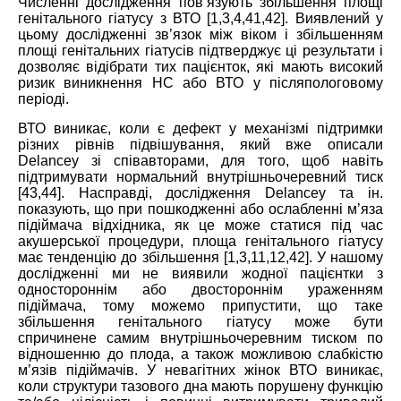
Численні дослідження пов’язують збільшення площі
генітального гіатусу з ВТО [1,3,4,41,42]. Виявлений у
цьому дослідженні зв’язок між віком і збільшенням
площі генітальних гіатусів підтверджує ці результати і
дозволяє відібрати тих пацієнток, які мають високий
ризик виникнення НС або ВТО у післяпологовому
періоді.
ВТО виникає, коли є дефект у механізмі підтримки
різних рівнів підвішування, який вже описали
Delancey зі співавторами, для того, щоб навіть
підтримувати нормальний внутрішньочеревний тиск
[43,44]. Насправді, дослідження Delancey та ін.
показують, що при пошкодженні або ослабленні м’яза
підіймача відхідника, як це може статися під час
акушерської процедури, площа генітального гіатусу
має тенденцію до збільшення [1,3,11,12,42]. У нашому
дослідженні ми не виявили жодної пацієнтки з
одностороннім або двостороннім ураженням
підіймача, тому можемо припустити, що таке
збільшення генітального гіатусу може бути
спричинене самим внутрішньочеревним тиском по
відношенню до плода, а також можливою слабкістю
м’язів підіймачів. У невагітних жінок ВТО виникає,
коли структури тазового дна мають порушену функцію