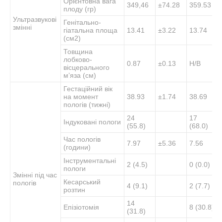
Орієнтовна вага
349,46
±74.28
359.53
плоду (гр)
Ультразвукові
Генітально-
змінні
гіатальна площа
13.41
±3.22
13.74
(см2)
Товщина
лобково-
0.87
±0.13
Н/В
вісцерального
м’яза (см)
Гестаційний вік
на момент
38.93
±1.74
38.69
пологів (тижні)
24
17
Індуковані пологи
(55.8)
(68.0)
Час пологів
7.97
±5.36
7.56
(години)
Інструментальні
2 (4.5)
0 (0.0)
пологи
Змінні під час
Кесарський
пологів
4 (9.1)
2 (7.7)
розтин
14
Епізіотомія
8 (30.8)
(31.8)