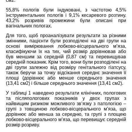
см2.
55,8% пологів були індуковані, з частотою 4,5%
інструментальних пологів і 9,1% кесаревого розтину.
43,2% розривів промежини були описані при
вагінальних пологах.
Для того, щоб проаналізувати результати за різними
змінними, пацієнти були розподілені на дві групи на
основі вимірювання лобково-вісцерального м’яза,
класифікуючи їх на тих, чий розмір дорівнював або
був меншим за середній (0,87 см) та перевищував
середній показник. Крім того, вони були розподілені на
дві групи залежно від розміру генітального гіатсусу,
також беручи за точку відсікання середнє значення її
площі (дорівнює або менше середнього значення
(13,41 см2) і більше середнього значення (13,41 см2).
У таблиці 1 наведено результати клінічних, пологових
та післяпологових показників у двох групах з
найвищим ризиком можливого зв’язку з патологією –
групі з товщиною лобково-вісцерального м’яза, що
дорівнює або менша за середню, та групі з площею
лобково-вісцерального м’яза, що перевищує середній
розмір розриву.