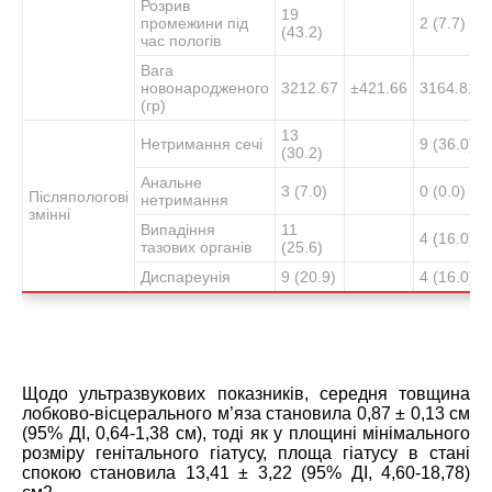
Розрив
19
промежини під
2 (7.7)
(43.2)
час пологів
Вага
новонародженого
3212.67
±421.66
3164.81
(гр)
13
Нетримання сечі
9 (36.0)
(30.2)
Анальне
3 (7.0)
0 (0.0)
Післяпологові
нетримання
змінні
Випадіння
11
4 (16.0)
тазових органів
(25.6)
Диспареунія
9 (20.9)
4 (16.0)
Щодо ультразвукових показників, середня товщина
лобково-вісцерального м’яза становила 0,87 ± 0,13 см
(95% ДІ, 0,64-1,38 см), тоді як у площині мінімального
розміру генітального гіатусу, площа гіатусу в стані
спокою становила 13,41 ± 3,22 (95% ДІ, 4,60-18,78)