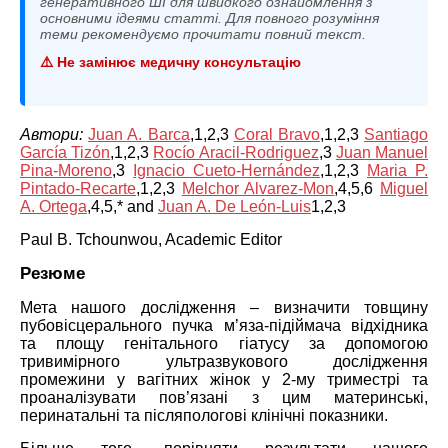
генеративного ШІ для швидкого ознайомлення з
основними ідеями статті. Для повного розуміння
теми рекомендуємо прочитати повний текст.
⚠️ Не замінює медичну консультацію
Автори:
Juan A. Barca
,
1,2,3
Coral Bravo
,
1,2,3
Santiago
García Tizón
,
1,2,3
Rocío Aracil-Rodriguez
,
3
Juan Manuel
Pina-Moreno
,
3
Ignacio Cueto-Hernández
,
1,2,3
Maria P.
Pintado-Recarte
,
1,2,3
Melchor Alvarez-Mon
,
4,5,6
Miguel
A. Ortega
,
4,5,*
and
Juan A. De León-Luis
1,2,3
Paul B. Tchounwou, Academic Editor
Резюме
Мета нашого дослідження – визначити товщину
пубовісцерального пучка м’яза-підіймача відхідника
та площу генітального гіатусу за допомогою
тривимірного ультразвукового дослідження
промежини у вагітних жінок у 2-му триместрі та
проаналізувати пов’язані з цим материнські,
перинатальні та післяпологові клінічні показники.