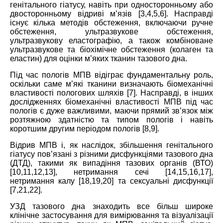
генітального гіатусу, навіть при односторонньому або
двосторонньому відриві м’язів [3,4,5,6]. Насправді
існує кілька методів обстеження, включаючи ручне
обстеження, ультразвукове обстеження,
ультразвукову еластографію, а також комбіноване
ультразвукове та біохімічне обстеження (колаген та
еластин) для оцінки м’яких тканин тазового дна.
Під час пологів МПВ відіграє фундаментальну роль,
оскільки саме м’які тканини визначають біомеханічні
властивості пологових шляхів [7]. Насправді, в інших
дослідженнях біомеханічні властивості МПВ під час
пологів є дуже важливими, маючи прямий зв’язок між
розтяжною здатністю та типом пологів і навіть
коротшим другим періодом пологів [8,9].
Відрив МПВ і, як наслідок, збільшення генітального
гіатусу пов’язані з різними дисфункціями тазового дна
(ДТД), такими як випадіння тазових органів (ВТО)
[10,11,12,13], нетримання сечі [14,15,16,17],
нетримання калу [18,19,20] та сексуальні дисфункції
[7,21,22].
УЗД тазового дна знаходить все більш широке
клінічне застосування для вимірювання та візуалізації