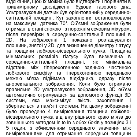
відсікання, щоб їх можна було відтворити і порівняти в
тривимірному дослідженні будови тазового дна.
Ультразвуковий датчик був орієнтований у серединно-
сагітальній площині. Кут захоплення встановлювали
на максимумі датчика 70°. Об’ємні зображення були
отримані в стані спокою і з порожнім сечовим міхуром,
після перевірки в серединно-сагітальній площині в
2D. На зображенні 1 показано розташування
площини, знятої у 2D, для визначення діаметру гіатусу
та товщини лобково-вісцерального пучка. Площина
мінімальних розмірів гіатусу була визначена в
серединно-сагітальній площині, як мінімальна
відстань між гіперехогенною задньою частиною
лобкового симфізу та гіперехогенною передньою
межею м’яза підіймача відхідника, одразу після
аноректального зображення. Коли було отримано
правильне 2D ультразвукове зображення, 3D об’єм
автоматично отримувався за допомогою функції 3D
системи, яка максимізує якість захоплення і
зберігається в пам’яті системи. На цьому зображенні
було проведено 4 вимірювання товщини лобково-
вісцерального пучка від внутрішнього краю м’яза до
зовнішнього методом In to In з обох боків у позиціях 3 і
5 годин, з обчисленням середнього значення між
вимірюваннями для отримання середньої товщини