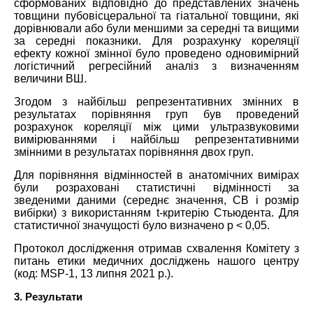
сформованих відповідно до представлених значень
товщини пубовісцеральної та гіатальної товщини, які
дорівнювали або були меншими за середні та вищими
за середні показники. Для розрахунку кореляції
ефекту кожної змінної було проведено одновимірний
логістичний регресійний аналіз з визначенням
величини ВШ.
Згодом з найбільш репрезентативних змінних в
результатах порівняння груп був проведений
розрахунок кореляції між цими ультразвуковими
вимірюваннями і найбільш репрезентативними
змінними в результатах порівняння двох груп.
Для порівняння відмінностей в анатомічних вимірах
були розраховані статистичні відмінності за
зведеними даними (середнє значення, СВ і розмір
вибірки) з використанням t-критерію Стьюдента. Для
статистичної значущості було визначено р < 0,05.
Протокол дослідження отримав схвалення Комітету з
питань етики медичних досліджень нашого центру
(код: MSP-1, 13 липня 2021 р.).
3. Результати