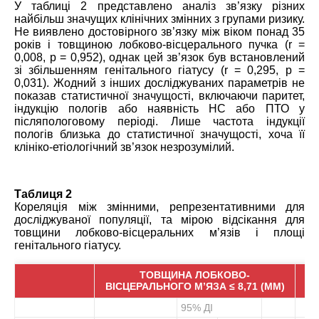
У таблиці 2 представлено аналіз зв’язку різних
найбільш значущих клінічних змінних з групами ризику.
Не виявлено достовірного зв’язку між віком понад 35
років і товщиною лобково-вісцерального пучка (r =
0,008, p = 0,952), однак цей зв’язок був встановлений
зі збільшенням генітального гіатусу (r = 0,295, p =
0,031). Жодний з інших досліджуваних параметрів не
показав статистичної значущості, включаючи паритет,
індукцію пологів або наявність НС або ПТО у
післяпологовому періоді. Лише частота індукції
пологів близька до статистичної значущості, хоча її
клініко-етіологічний зв’язок незрозумілий.
Таблиця 2
Кореляція між змінними, репрезентативними для
досліджуваної популяції, та мірою відсікання для
товщини лобково-вісцеральних м’язів і площі
генітального гіатусу.
ТОВЩИНА ЛОБКОВО-
Г
ВІСЦЕРАЛЬНОГО М’ЯЗА ≤ 8,71 (ММ)
95% ДІ