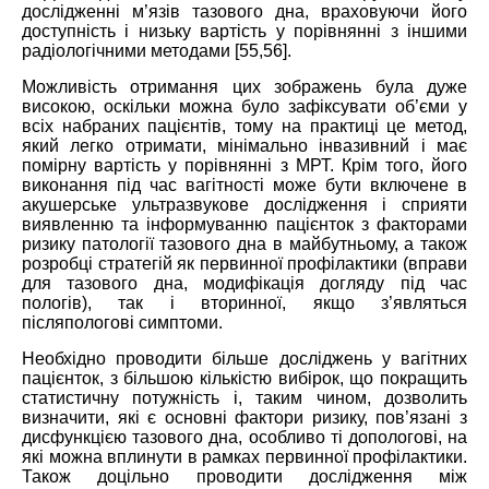
дослідженні м’язів тазового дна, враховуючи його
доступність і низьку вартість у порівнянні з іншими
радіологічними методами [55,56].
Можливість отримання цих зображень була дуже
високою, оскільки можна було зафіксувати об’єми у
всіх набраних пацієнтів, тому на практиці це метод,
який легко отримати, мінімально інвазивний і має
помірну вартість у порівнянні з МРТ. Крім того, його
виконання під час вагітності може бути включене в
акушерське ультразвукове дослідження і сприяти
виявленню та інформуванню пацієнток з факторами
ризику патології тазового дна в майбутньому, а також
розробці стратегій як первинної профілактики (вправи
для тазового дна, модифікація догляду під час
пологів), так і вторинної, якщо з’являться
післяпологові симптоми.
Необхідно проводити більше досліджень у вагітних
пацієнток, з більшою кількістю вибірок, що покращить
статистичну потужність і, таким чином, дозволить
визначити, які є основні фактори ризику, пов’язані з
дисфункцією тазового дна, особливо ті допологові, на
які можна вплинути в рамках первинної профілактики.
Також доцільно проводити дослідження між