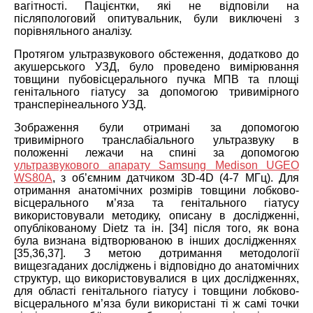
вагітності. Пацієнтки, які не відповіли на
післяпологовий опитувальник, були виключені з
порівняльного аналізу.
Протягом ультразвукового обстеження, додатково до
акушерського УЗД, було проведено вимірювання
товщини пубовісцерального пучка МПВ та площі
генітального гіатусу за допомогою тривимірного
трансперінеального УЗД.
Зображення були отримані за допомогою
тривимірного транслабіального ультразвуку в
положенні лежачи на спині за допомогою
ультразвукового апарату Samsung Medison UGEO
WS80A
, з об’ємним датчиком 3D-4D (4-7 МГц). Для
отримання анатомічних розмірів товщини лобково-
вісцерального м’яза та генітального гіатусу
використовували методику, описану в дослідженні,
опублікованому Dietz та ін. [34] після того, як вона
була визнана відтворюваною в інших дослідженнях
[35,36,37]. З метою дотримання методології
вищезгаданих досліджень і відповідно до анатомічних
структур, що використовувалися в цих дослідженнях,
для області генітального гіатусу і товщини лобково-
вісцерального м’яза були використані ті ж самі точки