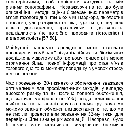
спостерігачами, щоб порівняти узгодженість між
різними сонографами. Незважаючи на те, що були
описані інші методи оцінки біомеханічних параметрів
м’язів тазового дна, такі біохімічні маркери, як еластин
і колаген, ультразвукова оцінка, здається, є першою
лінією дослідження, враховуючи її доступність,
нешкідливість (не потрібно проводити гістологію) і
відтворюваність [57,58].
Майбутній напрямок досліджень може включати
проведення комбінації візуалізаційних та біохімічних
досліджень у другому або третьому триместрі з метою
отримання більш повної інформації про стан м’язів
тазового дна та їх можливу поведінку в умовах стресу
під час пологів.
Час проведення 20-тижневого обстеження вважався
оптимальним для профілактичних заходів, у випадку
високого ризику та як частина повного обстеження,
що включає морфологічне УЗД плода, вимірювання
шийки матки та аналіз другого триместру, хоча ми
можемо вважати обмеженням дослідження те, що ми
не змогли провести вимірювання на 32-му тижні для
перевірки більш значущих асоціацій. Насправді, було
б цікаво мати можливість вимірювати біохімічні