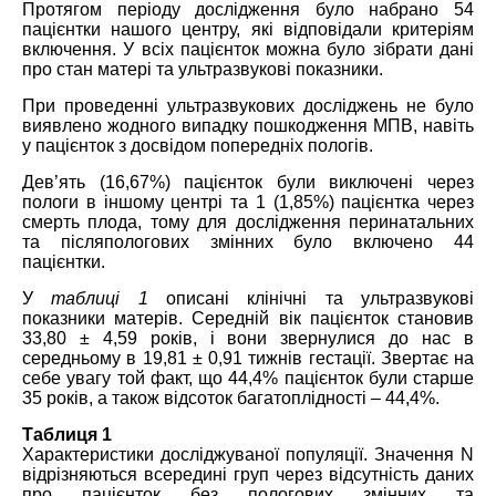
Протягом періоду дослідження було набрано 54
пацієнтки нашого центру, які відповідали критеріям
включення. У всіх пацієнток можна було зібрати дані
про стан матері та ультразвукові показники.
При проведенні ультразвукових досліджень не було
виявлено жодного випадку пошкодження МПВ, навіть
у пацієнток з досвідом попередніх пологів.
Дев’ять (16,67%) пацієнток були виключені через
пологи в іншому центрі та 1 (1,85%) пацієнтка через
смерть плода, тому для дослідження перинатальних
та післяпологових змінних було включено 44
пацієнтки.
У
таблиці 1
описані клінічні та ультразвукові
показники матерів. Середній вік пацієнток становив
33,80 ± 4,59 років, і вони звернулися до нас в
середньому в 19,81 ± 0,91 тижнів гестації. Звертає на
себе увагу той факт, що 44,4% пацієнток були старше
35 років, а також відсоток багатоплідності – 44,4%.
Таблиця 1
Характеристики досліджуваної популяції. Значення N
відрізняються всередині груп через відсутність даних
про пацієнток без пологових змінних та