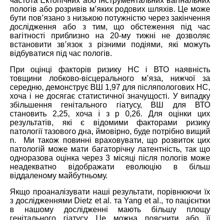
частота Ектопічних або інструментальних вагінальних
пологів або розривів м’яких родових шляхів. Це може
бути пов’язано з низькою потужністю через закінчення
дослідження або з тим, що обстеження під час
вагітності приблизно на 20-му тижні не дозволяє
встановити зв’язок з різними подіями, які можуть
відбуватися під час пологів.
При оцінці факторів ризику НС і ВТО наявність
товщини лобково-вісцерального м’яза, нижчої за
середню, демонструє ВШ 1,97 для післяпологових НС,
хоча і не досягає статистичної значущості. У випадку
збільшення генітального гіатусу, ВШ для ВТО
становить 2,25, хоча і з p 0,26. Для оцінки цих
результатів, які є відомими факторами ризику
патології тазового дна, ймовірно, буде потрібно вищий
n. Ми також повинні враховувати, що розвиток цих
патологій може мати багаторічну латентність, так що
одноразова оцінка через 3 місяці після пологів може
неадекватно відображати еволюцію в більш
віддаленому майбутньому.
Якщо проаналізувати наші результати, порівнюючи їх
з дослідженнями Dietz et al. та Yang et al., то пацієнтки
в нашому дослідженні мають більшу площу
генітального гіатусу. Це можна пояснити або її