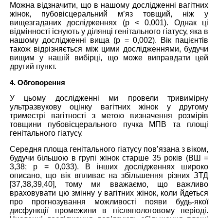
Можна відзначити, що в нашому дослідженні вагітних
жінок, пубовісцеральний м’яз товщий, ніж у
вищезгаданих дослідженнях (p < 0,001). Однак ці
відмінності існують у ділянці генітального гіатусу, яка в
нашому дослідженні вища (p = 0,002). Вік пацієнтів
також відрізняється між цими дослідженнями, будучи
вищим у нашій вибірці, що може виправдати цей
другий пункт.
4. Обговорення
У цьому дослідженні ми провели тривимірну
ультразвукову оцінку вагітних жінок у другому
триместрі вагітності з метою визначення розмірів
товщини пубовісцерального пучка МПВ та площі
генітального гіатусу.
Середня площа генітального гіатусу пов’язана з віком,
будучи більшою в групі жінок старше 35 років (ВШ =
3,38; р = 0,033). В інших дослідженнях широко
описано, що вік впливає на збільшення різних ЗТД
[37,38,39,40], тому ми вважаємо, що важливо
враховувати цю змінну у вагітних жінок, коли йдеться
про прогнозування можливості появи будь-якої
дисфункції промежини в післяпологовому періоді.