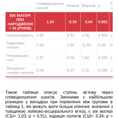
Співвідношення
Спі
Нижній
Верхній
p
шансів
шан
ВІК МАТЕРІ
ПРИ
1.03
0.35
3.04
0.951
НАРОДЖЕННІ
> 35 (РОКІВ)
багатоплідність
0.90
0.31
2.66
0.854
2.10
Індуковані
3.34
0.94
11.85
0.06
0.94
пологи
Нетримання
1.97
0.50
7.82
0.336
1.33
сечі
Випадіння
0.30
0.07
1.25
0.098
2.25
тазових органів
Також таблиця описує ступінь зв’язку через
співвідношення шансів. Змінними з найбільшою
різницею у випадках при порівнянні між групами в
таблиці 1, які можуть мати більше клінічне значення з
товщиною лобково-вісцерального м’яза, є вік матері
(СШ= 1,03; p = 0,51), індукція пологів (СШ= 3,34; p =