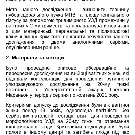
Мета нашого дослідження – визначити товщину
пубовісцерального пучка МПВ та площу генітального
гіатусу за допомогою тривимірного УЗД промежини у
вагітних у 2-му триместрі та проаналізувати пов’язані
з цим материнські, перинатальні та післяпологові
клінічні змінні. Крім того, порівняти результати нашого
дослідження з двома аналогічними серіями,
опублікованими раніше.
2. Матеріали та методи
Було проведено описове, обсерваційне та
перехресне дослідження на вибірці вагітних жінок, які
відвідали консультацію для проведення рутинного
ультразвукового дослідження на 20-му тижні
вагітності в Університетській лікарні Грегоріо
Мараньон у період з серпня по жовтень 2021 року.
Критеріями допуску до дослідження були вік вагітної
жінки понад 18 років, одноплідна вагітність без
серйозних патологій гестації, візит для проведення
морфологічного УЗД на 20-му тижні та отримання
інформованої згоди. Критеріями недопущення були
пологи в іншому центрі та загибель плода під час