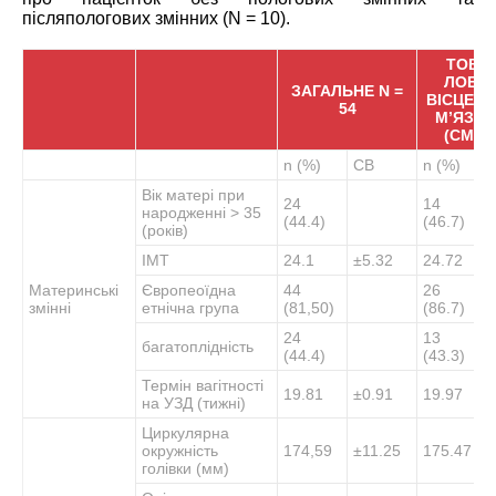
післяпологових змінних (N = 10).
ТОВЩ
ЛОБК
ЗАГАЛЬНЕ N =
ВІСЦЕР
54
М’ЯЗІВ 
(CM) N
n (%)
СВ
n (%)
Вік матері при
24
14
народженні > 35
(44.4)
(46.7)
(років)
ІМТ
24.1
±5.32
24.72
Материнські
Європеоїдна
44
26
змінні
етнічна група
(81,50)
(86.7)
24
13
багатоплідність
(44.4)
(43.3)
Термін вагітності
19.81
±0.91
19.97
на УЗД (тижні)
Циркулярна
окружність
174,59
±11.25
175.47
голівки (мм)