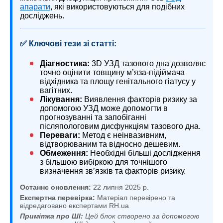
апарати
, які використовуються для подібних
досліджень.
✅ Ключові тези зі статті:
Діагностика:
3D УЗД тазового дна дозволяє
точно оцінити товщину м’яза-підіймача
відхідника та площу генітального гіатусу у
вагітних.
Лікування:
Виявлення факторів ризику за
допомогою УЗД може допомогти в
прогнозуванні та запобіганні
післяпологовим дисфункціям тазового дна.
Переваги:
Метод є неінвазивним,
відтворюваним та відносно дешевим.
Обмеження:
Необхідні більші дослідження
з більшою вибіркою для точнішого
визначення зв’язків та факторів ризику.
Останнє оновлення:
22 липня 2025 р.
Експертна перевірка:
Матеріал перевірено та
відредаговано експертами RH.ua
Примітка про ШІ:
Цей блок створено за допомогою