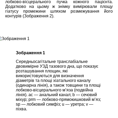
лобково-вісцерального пучка кожного пацієнта.
Додатково на цьому ж знімку вимірювали площу
гіатусу промежини шляхом розмежування його
контурів (Зображення 2).
Зображення 1
Середньосагітальне транслабіальне
двовимірне УЗД тазового дна, що показує
розташування площин, які
використовуються для визначення
діаметрів та площі хіатального каналу
(одинарна лінія), а також товщини та площі
лобково-вісцерального м’яза (подвійна
лінія). ac — анальний канал; b — сечовий
міхур; prm — лобково-прямокишковий м’яз;
sp — лобковий симфіз; u — уретра; v —
піхва.