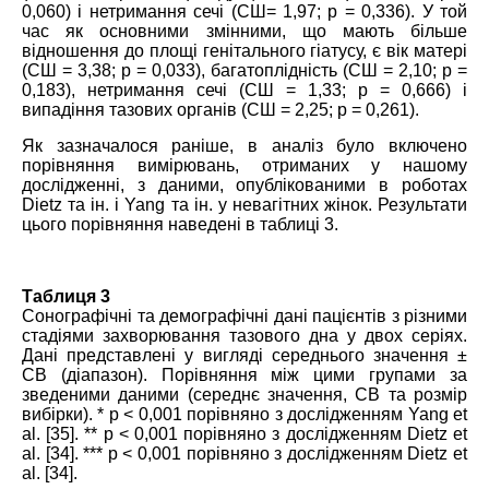
0,060) і нетримання сечі (СШ= 1,97; p = 0,336). У той
час як основними змінними, що мають більше
відношення до площі генітального гіатусу, є вік матері
(СШ = 3,38; p = 0,033), багатоплідність (СШ = 2,10; p =
0,183), нетримання сечі (СШ = 1,33; p = 0,666) і
випадіння тазових органів (СШ = 2,25; p = 0,261).
Як зазначалося раніше, в аналіз було включено
порівняння вимірювань, отриманих у нашому
дослідженні, з даними, опублікованими в роботах
Dietz та ін. і Yang та ін. у невагітних жінок. Результати
цього порівняння наведені в таблиці 3.
Таблиця 3
Сонографічні та демографічні дані пацієнтів з різними
стадіями захворювання тазового дна у двох серіях.
Дані представлені у вигляді середнього значення ±
СВ (діапазон). Порівняння між цими групами за
зведеними даними (середнє значення, СВ та розмір
вибірки). * р < 0,001 порівняно з дослідженням Yang et
al. [35]. ** р < 0,001 порівняно з дослідженням Dietz et
al. [34]. *** р < 0,001 порівняно з дослідженням Dietz et
al. [34].