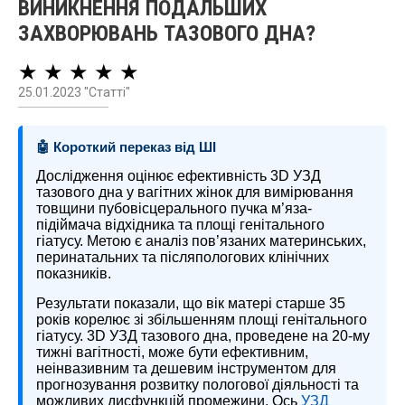
ВИНИКНЕННЯ ПОДАЛЬШИХ
ЗАХВОРЮВАНЬ ТАЗОВОГО ДНА?
★ ★ ★ ★ ★
25.01.2023 "Статті"
🤖 Короткий переказ від ШІ
Дослідження оцінює ефективність 3D УЗД
тазового дна у вагітних жінок для вимірювання
товщини пубовісцерального пучка м’яза-
підіймача відхідника та площі генітального
гіатусу. Метою є аналіз пов’язаних материнських,
перинатальних та післяпологових клінічних
показників.
Результати показали, що вік матері старше 35
років корелює зі збільшенням площі генітального
гіатусу. 3D УЗД тазового дна, проведене на 20-му
тижні вагітності, може бути ефективним,
неінвазивним та дешевим інструментом для
прогнозування розвитку пологової діяльності та
можливих дисфункцій промежини. Ось
УЗД