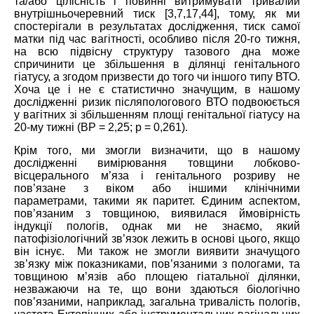
та/або цілісність і повинні витримувати тривалий
внутрішньочеревний тиск [3,7,17,44], тому, як ми
спостерігали в результатах дослідження, тиск самої
матки під час вагітності, особливо після 20-го тижня,
на всю підвісну структуру тазового дна може
спричинити це збільшення в ділянці генітального
гіатусу, а згодом призвести до того чи іншого типу ВТО.
Хоча це і не є статистично значущим, в нашому
дослідженні ризик післяпологового ВТО подвоюється
у вагітних зі збільшенням площі генітальної гіатусу на
20-му тижні (ВР = 2,25; р = 0,261).
Крім того, ми змогли визначити, що в нашому
дослідженні вимірювання товщини лобково-
вісцерального м’яза і генітального розриву не
пов’язане з віком або іншими клінічними
параметрами, такими як паритет. Єдиним аспектом,
пов’язаним з товщиною, виявилася ймовірність
індукції пологів, однак ми не знаємо, який
патофізіологічний зв’язок лежить в основі цього, якщо
він існує. Ми також не змогли виявити значущого
зв’язку між показниками, пов’язаними з пологами, та
товщиною м’язів або площею гіатальної ділянки,
незважаючи на те, що вони здаються біологічно
пов’язаними, наприклад, загальна тривалість пологів,