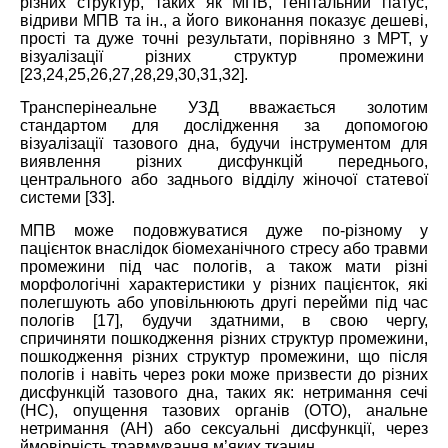
різних структур, таких як МПВ, генітальний гіатус,
відриви МПВ та ін., а його виконання показує дешеві,
прості та дуже точні результати, порівняно з МРТ, у
візуалізації різних структур промежини
[23,24,25,26,27,28,29,30,31,32].
Трансперінеальне УЗД вважається золотим
стандартом для дослідження за допомогою
візуалізації тазового дна, будучи інструментом для
виявлення різних дисфункцій переднього,
центрального або заднього відділу жіночої статевої
системи [33].
МПВ може подовжуватися дуже по-різному у
пацієнток внаслідок біомеханічного стресу або травми
промежини під час пологів, а також мати різні
морфологічні характеристики у різних пацієнток, які
полегшують або уповільнюють другі перейми під час
пологів [17], будучи здатними, в свою чергу,
спричиняти пошкодження різних структур промежини,
пошкодження різних структур промежини, що після
пологів і навіть через роки може призвести до різних
дисфункцій тазового дна, таких як: нетримання сечі
(НС), опущення тазових органів (ОТО), анальне
нетримання (АН) або сексуальні дисфункції, через
ймовірність травмування м’яких тканин.