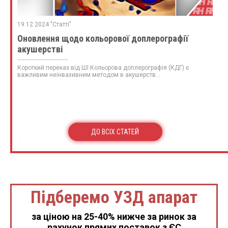
19.12.2024 "Статті"
Оновлення щодо кольорової доплерографії
акушерстві
Короткий переказ від ШІ Кольорова доплерографія (КДГ) є
важливим неінвазивним методом в акушерств...
ДО ВСІХ СТАТЕЙ
Підберемо УЗД апарат
за ціною на 25-40% нижче за ринок за
рахунок прямих поставок з ЄС