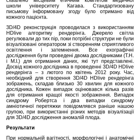
схвалено місцевим етичним комітетом медичної
школи університету Кагава. Стандартизовану
письмову інформовану згоду було отримано від
кожного пацієнта.
3D/4D реконструкція проводилася з використанням
HDlive алгоритму рендерінга. Джерело світла
регулювали до тих пір, поки потрібні структури не були
візуалізовані оператором зі створенням сприятливого
освітлення і затемнення. Все ехографічні
дослідження були проведені двома дослідниками (T.H.
і M.I.) для отримання даних, які тут представлені.
Досвід кожного дослідника в проведенні 3D/4D HDlive
рендерінга – з лютого по квітень 2012 року. Час,
необхідний для створення 3D/4D HDlive рендерінга
зображень, складав близько 30 хвилин для кожного
дослідника. Кожен випадок оцінювався кілька разів
для отримання кращої якості зображення. Випадок
синдрому Робертса і два випадки синдрому
амніотичної перетяжки повідомлявся раніше нашою
групою, при використанні різних методів візуалізації
для 3D/4D дослідження аномалій плода.
Результати
При нормальній вагітності, морфологічні і анатомічні