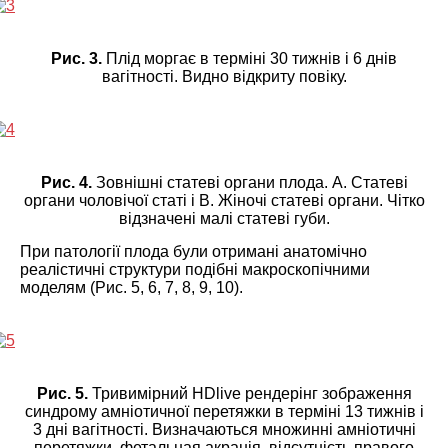
Рис. 3.
Плід моргає в терміні 30 тижнів і 6 днів
вагітності. Видно відкриту повіку.
Рис. 4.
Зовнішні статеві органи плода. А. Статеві
органи чоловічої статі і В. Жіночі статеві органи. Чітко
відзначені малі статеві губи.
При патології плода були отримані анатомічно
реалістичні структури подібні макроскопічними
моделям (Рис. 5, 6, 7, 8, 9, 10).
Рис. 5.
Тривимірний HDlive рендерінг зображення
синдрому амніотичної перетяжки в терміні 13 тижнів і
3 дні вагітності. Визначаються множинні амніотичні
перетяжки, фетальная акранія, відсутність правого