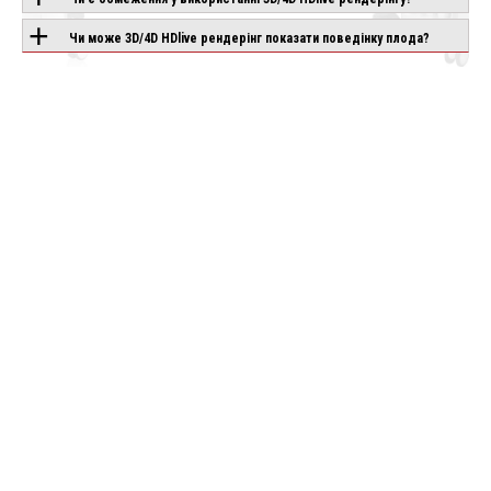
Під замовлення
Під замовлення
Чи може 3D/4D HDlive рендерінг показати поведінку плода?
ше
Детальніше
Детальніше