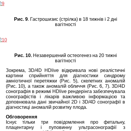
Рис. 9
. Гастрошизис (стрілка) в 18 тижнів і 2 дні
вагітності
Рис. 10.
Незавершений остеогенез на 20 тижні
вагітності
Зокрема, 3D/4D HDlive відкривала нові реалістичні
картини сприйняття для діагностики синдрому
амніотичної перетяжки (Рис. 5), скелетних аномалій
(Рис. 10), а також аномалій обличчя (Рис. 6, 7). 3D/4D
сонографія в режимі HDlive рендерінга забезпечувала
сонографістів і лікарів важливою інформацією та
доповнювала дані звичайної 2D і 3D/4D сонографії в
діагностиці аномалій розвитку плода.
Обговорення
Існує тільки три повідомлення про фетальну,
плацентарну і пуповинну ультрасонографії з