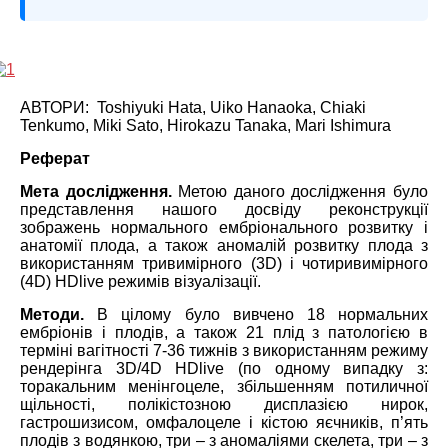
АВТОРИ: Toshiyuki Hata, Uiko Hanaoka, Chiaki
Tenkumo, Miki Sato, Hirokazu Tanaka, Mari Ishimura
Реферат
Мета дослідження.
Метою даного дослідження було
представлення нашого досвіду реконструкції
зображень нормального ембріонального розвитку і
анатомії плода, а також аномалій розвитку плода з
використанням тривимірного (3D) і чотиривимірного
(4D) HDlive режимів візуалізації.
Методи.
В цілому було вивчено 18 нормальних
ембріонів і плодів, а також 21 плід з патологією в
терміні вагітності 7-36 тижнів з використанням режиму
рендерінга 3D/4D HDlive (по одному випадку з:
торакальним менінгоцеле, збільшенням потиличної
щільності, полікістозною дисплазією нирок,
гастрошизисом, омфалоцеле і кістою яєчників, п’ять
плодів з водянкою, три – з аномаліями скелета, три – з