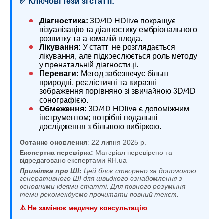
✅ Ключові тези зі статті:
Діагностика:
3D/4D HDlive покращує
візуалізацію та діагностику ембріонального
розвитку та аномалій плода.
Лікування:
У статті не розглядається
лікування, але підкреслюється роль методу
у пренатальній діагностиці.
Переваги:
Метод забезпечує більш
природні, реалістичні та виразні
зображення порівняно зі звичайною 3D/4D
сонографією.
Обмеження:
3D/4D HDlive є допоміжним
інструментом; потрібні подальші
дослідження з більшою вибіркою.
Останнє оновлення:
22 липня 2025 р.
Експертна перевірка:
Матеріал перевірено та
відредаговано експертами RH.ua
Примітка про ШІ:
Цей блок створено за допомогою
генеративного ШІ для швидкого ознайомлення з
основними ідеями статті. Для повного розуміння
теми рекомендуємо прочитати повний текст.
⚠️ Не замінює медичну консультацію