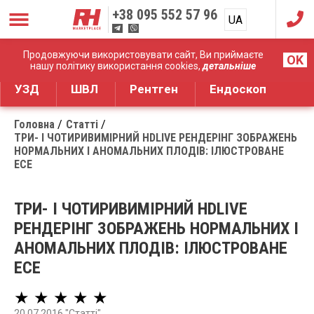
+38
095 552 57 96
UA
RU
Дистрибуція медичного обладнання
Продовжуючи використовувати сайт, Ви приймаєте
OK
нашу політику використання cookies,
детальніше
УЗД
ШВЛ
Рентген
Ендоскоп
Головна
Статті
ТРИ- І ЧОТИРИВИМІРНИЙ HDLIVE РЕНДЕРІНГ ЗОБРАЖЕНЬ
НОРМАЛЬНИХ І АНОМАЛЬНИХ ПЛОДІВ: ІЛЮСТРОВАНЕ
ЕСЕ
ТРИ- І ЧОТИРИВИМІРНИЙ HDLIVE
РЕНДЕРІНГ ЗОБРАЖЕНЬ НОРМАЛЬНИХ І
АНОМАЛЬНИХ ПЛОДІВ: ІЛЮСТРОВАНЕ
ЕСЕ
★ ★ ★ ★ ★
20.07.2016 "Статті"