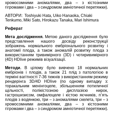
хромосомними аномаліями, два – з кістозними
гігромами і два – з синдромом амніотичної перетяжки).
АВТОРИ: Toshiyuki Hata, Uiko Hanaoka, Chiaki
Tenkumo, Miki Sato, Hirokazu Tanaka, Mari Ishimura
Реферат
Мета дослідження.
Метою даного дослідження було
представлення нашого досвіду реконструкції
зображень нормального ембріонального розвитку і
анатомії плода, а також аномалій розвитку плода з
використанням тривимірного (3D) і чотиривимірного
(4D) HDlive режимів візуалізації.
Методи.
В цілому було вивчено 18 нормальних
ембріонів і плодів, а також 21 плід з патологією в
терміні вагітності 7-36 тижнів з використанням режиму
рендерінга 3D/4D HDlive (по одному випадку з:
торакальним менінгоцеле, збільшенням потиличної
щільності, полікістозною дисплазією нирок,
гастрошизисом, омфалоцеле і кістою яєчників, п’ять
плодів з водянкою, три – з аномаліями скелета, три – з
хромосомними аномаліями, два – з кістозними
гігромами і два – з синдромом амніотичної перетяжки).