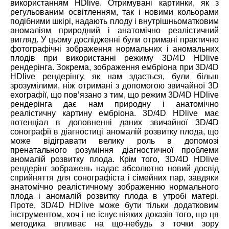
використанням HDlive. Отримувані картинки, як з
регульованим освітленням, так і новими кольорами
подібними шкірі, надають плоду і внутрішньоматковим
аномаліям природний і анатомічно реалістичний
вигляд. У цьому дослідженні були отримані практично
фотографічні зображення нормальних і аномальних
плодів при використанні режиму 3D/4D HDlive
рендерінга. Зокрема, зображення ембріона при 3D/4D
HDlive рендерінгу, як нам здається, були більш
зрозумілими, ніж отримані з допомогою звичайної 3D
ехографії, що пов’язано з тим, що режим 3D/4D HDlive
рендерінга дає нам природну і анатомічно
реалістичну картину ембріона. 3D/4D HDlive має
потенціал в доповненні даних звичайної 3D/4D
сонографії в діагностиці аномалій розвитку плода, що
може відігравати велику роль в допомозі
пренатального розуміння діагностичної проблеми
аномалій розвитку плода. Крім того, 3D/4D HDlive
рендерінг зображень надає абсолютно новий досвід
сприйняття для сонографіста і сімейних пар, завдяки
анатомічно реалістичному зображенню нормального
плода і аномалій розвитку плода в утробі матері.
Проте, 3D/4D HDlive може бути тільки додатковим
інструментом, хоч і не існує ніяких доказів того, що ця
методика впливає на що-небудь з точки зору