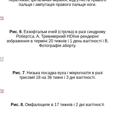
пальця і ампутація правого пальця ноги.
Рис. 6
. Екзофтальм очей (стрілка) в разі синдрому
Робертса. А. Тривимірний HDlive рендерінг
зображення в терміні 20 тижнів і 1 день вагітності і В.
Фотографія аборту.
Рис. 7
. Низька посадка вуха і мікрогнатія в разі
трисомії 18 на 36 тижні і 3 дні вагітності.
Рис. 8.
Омфалоцеле в 17 тижнів і 2 дні вагітності