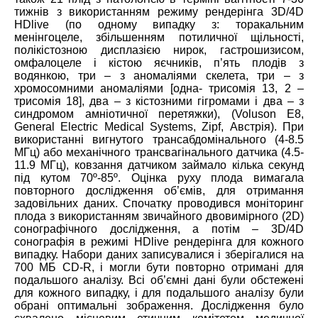
тижнів з використанням режиму рендерінга 3D/4D
HDlive (по одному випадку з: торакальним
менінгоцеле, збільшенням потиличної щільності,
полікістозною дисплазією нирок, гастрошизисом,
омфалоцеле і кістою яєчників, п’ять плодів з
водянкою, три – з аномаліями скелета, три – з
хромосомними аномаліями [одна- трисомія 13, 2 –
трисомія 18], два – з кістозними гігромами і два – з
синдромом амніотичної перетяжки), (Voluson E8,
General Electric Medical Systems, Zipf, Австрія). При
використанні вигнутого трансабдомінального (4-8.5
МГц) або механічного трансвагінального датчика (4.5-
11.9 МГц), ковзання датчиком займало кілька секунд
під кутом 70º-85º. Оцінка руху плода вимагала
повторного дослідження об’ємів, для отримання
задовільних даних. Спочатку проводився моніторинг
плода з використанням звичайного двовимірного (2D)
сонографічного дослідження, а потім – 3D/4D
сонографія в режимі HDlive рендерінга для кожного
випадку. Набори даних записувалися і зберігалися на
700 МБ CD-R, і могли бути повторно отримані для
подальшого аналізу. Всі об’ємні дані були обстежені
для кожного випадку, і для подальшого аналізу були
обрані оптимальні зображення. Дослідження було