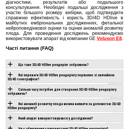
діагностики, результатів або подальшого
консультування. Необхідні подальші дослідження з
участю більшого розміру вибірки, щоб підтвердити
справжню ефективність і користь 3D/4D HDlive в
майбутніх ембріональних дослідженнях, фетальної
нейроповедінкової оцінки та оцінки аномалій розвитку
плода. Для проведення досліджень рекомендуємо
використовувати апарат від компании GE
Voluson E8
.
Часті питання (FAQ)
Що таке 3D/4D HDlive рендерінг зображень?
Які переваги 3D/4D HDlive рендерінгу порівняно зі звичайною
ОБЛАДНАННЯ З
3D/4D сонографією?
ЦІЄЮ
Скільки часу потрібно для створення 3D/4D HDlive рендерінгу
зображень?
ТЕХНОЛОГІЄЮ
Які аномалії розвитку плода можна виявити за допомогою 3D/4D
HDlive рендерінгу?
Який апарат використовувався у дослідженні?
CANON APLIO
CHISON SONOGO
IO AIR
BEYOND
EBIT 90
влення
Чи є обмеження у використанні 3D/4D HDlive рендерінгу?