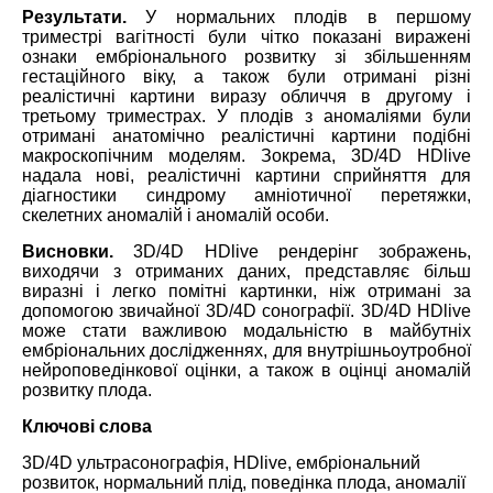
Результати.
У нормальних плодів в першому
триместрі вагітності були чітко показані виражені
ознаки ембріонального розвитку зі збільшенням
гестаційного віку, а також були отримані різні
реалістичні картини виразу обличчя в другому і
третьому триместрах. У плодів з аномаліями були
отримані анатомічно реалістичні картини подібні
макроскопічним моделям. Зокрема, 3D/4D HDlive
надала нові, реалістичні картини сприйняття для
діагностики синдрому амніотичної перетяжки,
скелетних аномалій і аномалій особи.
Висновки.
3D/4D HDlive рендерінг зображень,
виходячи з отриманих даних, представляє більш
виразні і легко помітні картинки, ніж отримані за
допомогою звичайної 3D/4D сонографії. 3D/4D HDlive
може стати важливою модальністю в майбутніх
ембріональних дослідженнях, для внутрішньоутробної
нейроповедінкової оцінки, а також в оцінці аномалій
розвитку плода.
Ключові слова
3D/4D ультрасонографія, HDlive, ембріональний
розвиток, нормальний плід, поведінка плода, аномалії