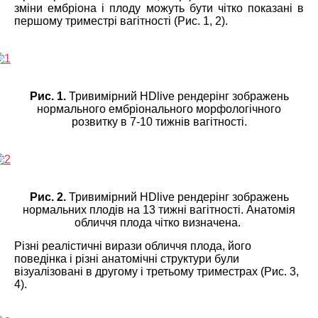
зміни ембріона і плоду можуть бути чітко показані в
першому триместрі вагітності (Рис. 1, 2).
Рис. 1.
Тривимірний HDlive рендерінг зображень
нормального ембріонального морфологічного
розвитку в 7-10 тижнів вагітності.
Рис. 2.
Тривимірний HDlive рендерінг зображень
нормальних плодів на 13 тижні вагітності. Анатомія
обличчя плода чітко визначена.
Різні реалістичні вирази обличчя плода, його
поведінка і різні анатомічні структури були
візуалізовані в другому і третьому триместрах (Рис. 3,
4).