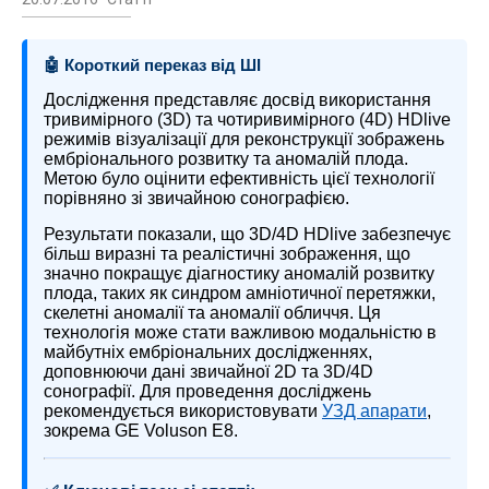
🤖 Короткий переказ від ШІ
Дослідження представляє досвід використання
тривимірного (3D) та чотиривимірного (4D) HDlive
режимів візуалізації для реконструкції зображень
ембріонального розвитку та аномалій плода.
Метою було оцінити ефективність цієї технології
порівняно зі звичайною сонографією.
Результати показали, що 3D/4D HDlive забезпечує
більш виразні та реалістичні зображення, що
значно покращує діагностику аномалій розвитку
плода, таких як синдром амніотичної перетяжки,
скелетні аномалії та аномалії обличчя. Ця
технологія може стати важливою модальністю в
майбутніх ембріональних дослідженнях,
доповнюючи дані звичайної 2D та 3D/4D
сонографії. Для проведення досліджень
рекомендується використовувати
УЗД апарати
,
зокрема GE Voluson E8.