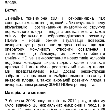
плода.
Вступ
Звичайна тривимірна (3D) і чотиривимірна (4D)
сонографія має потенціал, який забезпечує поліпшену
візуалізацію і розпізнавання анатомічних структур
нормального плода і плода з аномаліями, а також
оцінку фетального нейроповедінкового розвитку.
HDlive – новий режим візуалізації поверхні,
використовує регульоване джерело світла, що дає
оператору можливість створити освітлення і
затемнення, що збільшує, тим самим, сприйняття
глибини. HDlive, з використанням нових типів кольорів
подібних кольорам шкіри, надає лікарям і батькам
природній і анатомічно реалістичний вигляд плода.
Ми представляємо наш досвід реконструкції
зображень нормального ембріонального розвитку і
анатомії плода, а також аномалій розвитку плода з
використанням режиму 3D/4D HDlive рендерінга.
Матеріали та методи
З березня 2008 року по квітень 2012 року, в цілому
було вивчено 18 нормальних ембріонів і плодів, а
також 21 плід з патологією в терміні вагітності 7-36