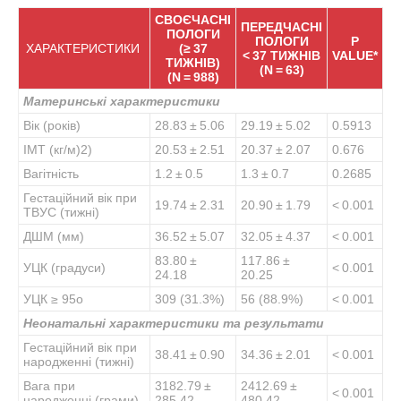
СВОЄЧАСНІ
ПЕРЕДЧАСНІ
ПОЛОГИ
ПОЛОГИ
P
ХАРАКТЕРИСТИКИ
(≥ 37
< 37 ТИЖНІВ
VALUE*
ТИЖНІВ)
(N = 63)
(N = 988)
Материнські характеристики
Вік (років)
28.83 ± 5.06
29.19 ± 5.02
0.5913
ІМТ (кг/м)
2
)
20.53 ± 2.51
20.37 ± 2.07
0.676
Вагітність
1.2 ± 0.5
1.3 ± 0.7
0.2685
Гестаційний вік при
19.74 ± 2.31
20.90 ± 1.79
< 0.001
ТВУС (тижні)
ДШМ (мм)
36.52 ± 5.07
32.05 ± 4.37
< 0.001
83.80 ±
117.86 ±
УЦК (градуси)
< 0.001
24.18
20.25
УЦК ≥ 95
o
309 (31.3%)
56 (88.9%)
< 0.001
Неонатальні характеристики та результати
Гестаційний вік при
38.41 ± 0.90
34.36 ± 2.01
< 0.001
народженні (тижні)
Вага при
3182.79 ±
2412.69 ±
< 0.001
народженні (грами)
285.42
480.42