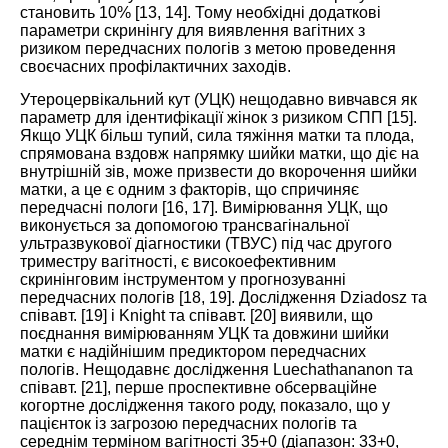
становить 10% [
13
,
14
]. Тому необхідні додаткові
параметри скринінгу для виявлення вагітних з
ризиком передчасних пологів з метою проведення
своєчасних профілактичних заходів.
Утероцервікальний кут (УЦК) нещодавно вивчався як
параметр для ідентифікації жінок з ризиком СПП [
15
].
Якщо УЦК більш тупий, сила тяжіння матки та плода,
спрямована вздовж напрямку шийки матки, що діє на
внутрішній зів, може призвести до вкорочення шийки
матки, а це є одним з факторів, що спричиняє
передчасні пологи [
16
,
17
]. Вимірювання УЦК, що
виконується за допомогою трансвагінальної
ультразвукової діагностики (ТВУС) під час другого
триместру вагітності, є високоефективним
скринінговим інструментом у прогнозуванні
передчасних пологів [
18
,
19
]. Дослідження Dziadosz та
співавт. [
19
] і Knight та співавт. [
20
] виявили, що
поєднання вимірюванням УЦК та довжини шийки
матки є надійнішим предиктором передчасних
пологів. Нещодавнє дослідження Luechathananon та
співавт. [
21
], перше проспективне обсерваційне
когортне дослідження такого роду, показало, що у
пацієнток із загрозою передчасних пологів та
середнім терміном вагітності 35+0 (діапазон: 33+0,