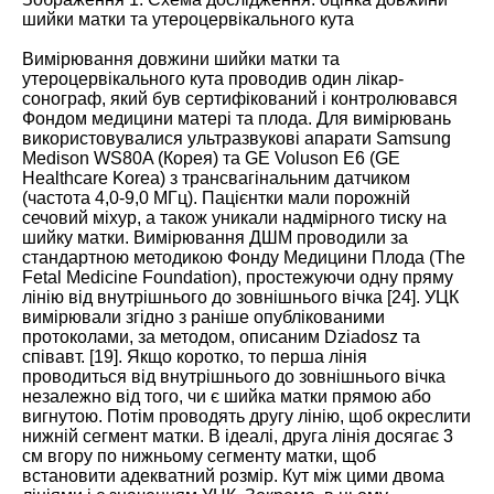
шийки матки та утероцервікального кута
Вимірювання довжини шийки матки та
утероцервікального кута проводив один лікар-
сонограф, який був сертифікований і контролювався
Фондом медицини матері та плода. Для вимірювань
використовувалися ультразвукові апарати Samsung
Medison WS80A (Корея) та GE Voluson E6 (GE
Healthcare Korea) з трансвагінальним датчиком
(частота 4,0-9,0 МГц). Пацієнтки мали порожній
сечовий міхур, а також уникали надмірного тиску на
шийку матки. Вимірювання ДШМ проводили за
стандартною методикою Фонду Медицини Плода (The
Fetal Medicine Foundation), простежуючи одну пряму
лінію від внутрішнього до зовнішнього вічка [
24
]. УЦК
вимірювали згідно з раніше опублікованими
протоколами, за методом, описаним Dziadosz та
співавт. [
19
]. Якщо коротко, то перша лінія
проводиться від внутрішнього до зовнішнього вічка
незалежно від того, чи є шийка матки прямою або
вигнутою. Потім проводять другу лінію, щоб окреслити
нижній сегмент матки. В ідеалі, друга лінія досягає 3
см вгору по нижньому сегменту матки, щоб
встановити адекватний розмір. Кут між цими двома