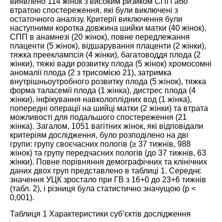
виявлено 114 жінок з високим ризиком СПП або
втратою спостереження, які були виключені з
остаточного аналізу. Критерії виключення були
наступними коротка довжина шийки матки (40 жінок),
СПП в анамнезі (20 жінок), повне передлежання
плаценти (5 жінок), відшарування плаценти (2 жінки),
тяжка прееклампсія (4 жінки), багатоводдя плода (2
жінки), тяжкі вади розвитку плода (5 жінок) хромосомні
аномалії плода (2 з трисомією 21), затримка
внутрішньоутробного розвитку плода (5 жінок), тяжка
форма таласемії плода (1 жінка), дистрес плода (4
жінки), інфікування навколоплідних вод (1 жінка),
попередні операції на шийці матки (2 жінки) та втрата
можливості для подальшого спостереження (21
жінка). Загалом, 1051 вагітних жінок, які відповідали
критеріям дослідження, було розподілено на дві
групи: групу своєчасних пологів (≥ 37 тижнів, 988
жінок) та групу передчасних пологів (до 37 тижнів, 63
жінки). Повне порівняння демографічних та клінічних
даних двох груп представлено в таблиці 1. Середнє
значення УЦК зростало при ГВ з 16+0 до 23+6 тижнів
(
табл. 2
), і різниця була статистично значущою (p <
0,001).
Таблиця 1 Характеристики суб’єктів дослідження