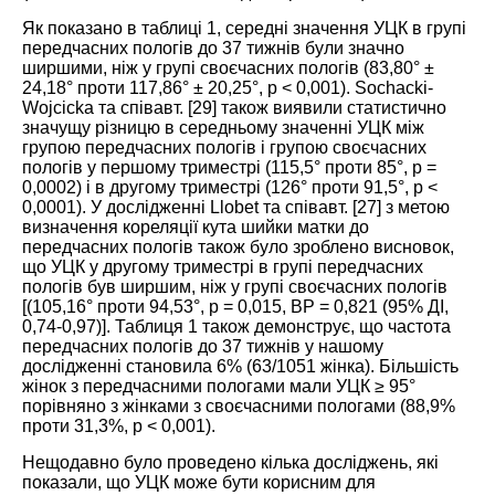
Як показано в
таблиці 1
, середні значення УЦК в групі
передчасних пологів до 37 тижнів були значно
ширшими, ніж у групі своєчасних пологів (83,80° ±
24,18° проти 117,86° ± 20,25°, р < 0,001). Sochacki-
Wojcicka та співавт. [
29
] також виявили статистично
значущу різницю в середньому значенні УЦК між
групою передчасних пологів і групою своєчасних
пологів у першому триместрі (115,5° проти 85°, p =
0,0002) і в другому триместрі (126° проти 91,5°, p <
0,0001). У дослідженні Llobet та співавт. [
27
] з метою
визначення кореляції кута шийки матки до
передчасних пологів також було зроблено висновок,
що УЦК у другому триместрі в групі передчасних
пологів був ширшим, ніж у групі своєчасних пологів
[(105,16° проти 94,53°, p = 0,015, ВР = 0,821 (95% ДІ,
0,74-0,97)].
Таблиця 1
також демонструє, що частота
передчасних пологів до 37 тижнів у нашому
дослідженні становила 6% (63/1051 жінка). Більшість
жінок з передчасними пологами мали УЦК ≥ 95°
порівняно з жінками з своєчасними пологами (88,9%
проти 31,3%, р < 0,001).
Нещодавно було проведено кілька досліджень, які
показали, що УЦК може бути корисним для