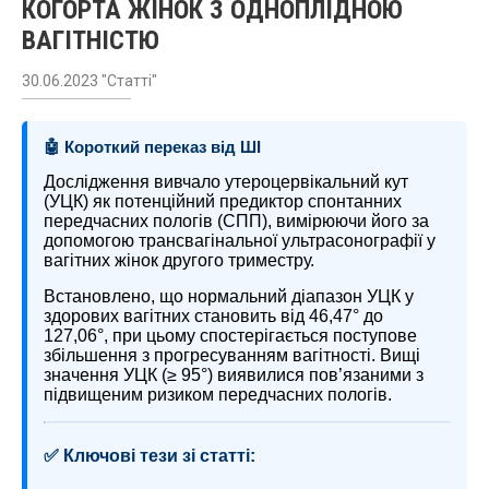
КОГОРТА ЖІНОК З ОДНОПЛІДНОЮ
ВАГІТНІСТЮ
30.06.2023 "Статті"
🤖 Короткий переказ від ШІ
Дослідження вивчало утероцервікальний кут
(УЦК) як потенційний предиктор спонтанних
передчасних пологів (СПП), вимірюючи його за
допомогою трансвагінальної ультрасонографії у
вагітних жінок другого триместру.
Встановлено, що нормальний діапазон УЦК у
здорових вагітних становить від 46,47° до
127,06°, при цьому спостерігається поступове
збільшення з прогресуванням вагітності. Вищі
значення УЦК (≥ 95°) виявилися пов’язаними з
підвищеним ризиком передчасних пологів.
✅ Ключові тези зі статті: