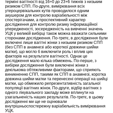
терміні вагітності від 16+0 до 23+6 тижнів з низьким
ризиком СПП. По-друге, вимірювання всіх
утероцервікальних кутів проводилося одним
акушером для контролю варіабельності між
спостерігачами, а проспективний характер
дослідження для контролю ризику інформаційної
упередженості, зосередженість на вивченні значень
УЦК у великій вибірці також можна вважати сильними
сторонами дослідження. По-третє, в дослідження були
включені лише вагітні жінки з низьким ризиком СПП
(без СПП в анамнезі або короткої довжини шийки
матки), що могло б виключити роль і вплив цих
факторів на результати вагітності. Однак це
дослідження мало кілька обмежень. По-перше, з
вибірки дослідження були виключені жінки з
декількома обтяжливими факторами, що сприяють
виникненню СПП, такими як СПП в анамнезі, коротка
довжина шийки матки та перенесені операції на шийці
матки, що обмежило репрезентативність загальної
популяції вагітних жінок. По-друге, відбір вагітних з
одного лікувального закладу може вплинути на
узагальненість наших результатів. По-третє, в цьому
дослідженні ми ще не оцінювали
внутрішньоспостережну варіабельність вимірювання
УЦК.