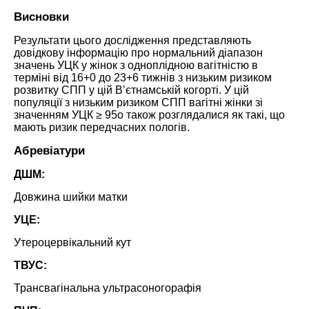
Висновки
Результати цього дослідження представляють
довідкову інформацію про нормальний діапазон
значень УЦК у жінок з одноплідною вагітністю в
терміні від 16+0 до 23+6 тижнів з низьким ризиком
розвитку СПП у цій В’єтнамській когорті. У цій
популяції з низьким ризиком СПП вагітні жінки зі
значенням УЦК ≥ 95o також розглядалися як такі, що
мають ризик передчасних пологів.
Абревіатури
ДШМ:
Довжина шийки матки
УЦЕ:
Утероцервікальний кут
ТВУС:
Трансвагінальна ультрасоногорафія