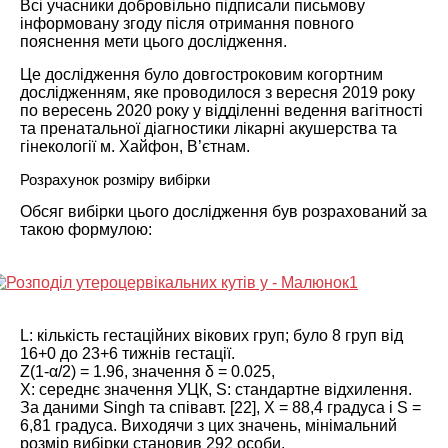
Всі учасники добровільно підписали письмову
інформовану згоду після отримання повного
пояснення мети цього дослідження.
Це дослідження було довгостроковим когортним
дослідженням, яке проводилося з вересня 2019 року
по вересень 2020 року у відділенні ведення вагітності
та пренатальної діагностики лікарні акушерства та
гінекології м. Хайфон, В’єтнам.
Розрахунок розміру вибірки
Обсяг вибірки цього дослідження був розрахований за
такою формулою:
L: кількість гестаційних вікових груп; було 8 груп від
16+0 до 23+6 тижнів гестації.
Z(1-α/2) = 1.96, значення δ = 0.025,
X: середнє значення УЦК, S: стандартне відхилення.
За даними Singh та співавт. [
22
], X = 88,4 градуса і S =
6,81 градуса. Виходячи з цих значень, мінімальний
розмір вибірки становив 292 особи.