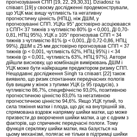
прогнозування СПП [
19
,
22
,
29
,
30
,
31
]. Dziadosz та
співавт. [
19
] у своєму дослідженні продемонстрували,
що УЦК має вищу чутливість та негативну
прогностичну цінність (НПЦ), ніж ДШМ, у
прогнозуванні СПП. УЦК≥ 95° достовірно асоціювався
з СПП< 37 тижнів з чутливістю 80% (р < 0,001, ДІ 0,70-
0,81, НПЦ 95%). УЦК ≥ 105° прогнозував СПП < 34
тижнів з чутливістю 81% (p < 0,001, ДІ 0,72-0,86, НПЦ
99%). ДШМ ≤ 25 мм достовірно прогнозував СПП < 37
тижнів (p < 0,001, чутливість 62%, НПЦ 95%) і < 34
тижнів (p < 0,001, чутливість 63%, НПЦ 97%). Автори
дійшли висновку, що комбінація вимірювань ДШМ і
УЦК може бути найкращим предиктором ризику СПП.
Нещодавнє дослідження Singh та співавт. [
22
] також
виявило, що ризик спонтанних передчасних пологів
був вищим у жінок з тупими УЦК (≥ 95 градусів), з
чутливістю 86,7%, специфічністю 93,0%, позитивною
прогностичною цінністю 83,0% та негативною
прогностичною цінністю 94,6%. Якщо УЦК тупий, то
сила тяжіння матки і плода, що діє на внутрішній зів,
спрямована вздовж напрямку шийки матки, що може
призвести до вкорочення шийки матки, а це є одним з
факторів, що спричиняє передчасні пологи. Тому
функція серкляжу шийки матки, яка базується на
цьому механізмі, полягає не тільки в підтримці шийки