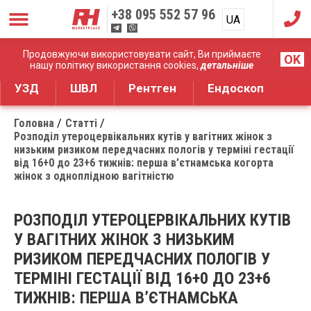
+38
095 552 57 96
UA
RU
Дистрибуція медичного обладнання
Продовжуючи використовувати сайт, Ви приймаєте
OK
нашу політику використання cookies,
детальніше
УЗД
ШВЛ
Рентген
Ендоскоп
Головна
Статті
Розподіл утероцервікальних кутів у вагітних жінок з
низьким ризиком передчасних пологів у терміні гестації
від 16+0 до 23+6 тижнів: перша в’єтнамська когорта
жінок з одноплідною вагітністю
РОЗПОДІЛ УТЕРОЦЕРВІКАЛЬНИХ КУТІВ
У ВАГІТНИХ ЖІНОК З НИЗЬКИМ
РИЗИКОМ ПЕРЕДЧАСНИХ ПОЛОГІВ У
ТЕРМІНІ ГЕСТАЦІЇ ВІД 16+0 ДО 23+6
ТИЖНІВ: ПЕРША В’ЄТНАМСЬКА