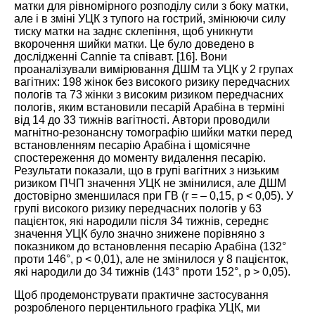
матки для рівномірного розподілу сили з боку матки,
але і в зміні УЦК з тупого на гострий, змінюючи силу
тиску матки на заднє склепіння, щоб уникнути
вкорочення шийки матки. Це було доведено в
дослідженні Cannie та співавт. [
16
]. Вони
проаналізували вимірювання ДШМ та УЦК у 2 групах
вагітних: 198 жінок без високого ризику передчасних
пологів та 73 жінки з високим ризиком передчасних
пологів, яким встановили песарій Арабіна в терміні
від 14 до 33 тижнів вагітності. Автори проводили
магнітно-резонансну томографію шийки матки перед
встановленням песарію Арабіна і щомісячне
спостереження до моменту видалення песарію.
Результати показали, що в групі вагітних з низьким
ризиком ПЧП значення УЦК не змінилися, але ДШМ
достовірно зменшилася при ГВ (r = – 0,15, p < 0,05). У
групі високого ризику передчасних пологів у 63
пацієнток, які народили після 34 тижнів, середнє
значення УЦК було значно знижене порівняно з
показником до встановлення песарію Арабіна (132°
проти 146°, р < 0,01), але не змінилося у 8 пацієнток,
які народили до 34 тижнів (143° проти 152°, р > 0,05).
Щоб продемонструвати практичне застосування
розробленого перцентильного графіка УЦК, ми