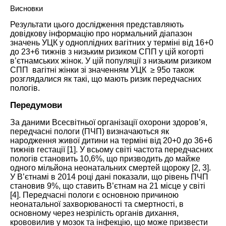
Висновки
Результати цього дослідження представляють
довідкову інформацію про нормальний діапазон
значень УЦК у одноплідних вагітних у терміні від 16+0
до 23+6 тижнів з низьким ризиком СПП у цій когорті
в’єтнамських жінок. У цій популяції з низьким ризиком
СПП вагітні жінки зі значенням УЦК ≥ 95o також
розглядалися як такі, що мають ризик передчасних
пологів.
Передумови
За даними Всесвітньої організації охорони здоров’я,
передчасні пологи (ПЧП) визначаються як
народження живої дитини на терміні від 20+0 до 36+6
тижнів гестації [
1
]. У всьому світі частота передчасних
пологів становить 10,6%, що призводить до майже
одного мільйона неонатальних смертей щороку [
2
,
3
].
У В’єтнамі в 2014 році дані показали, що рівень ПЧП
становив 9%, що ставить В’єтнам на 21 місце у світі
[
4
]. Передчасні пологи є основною причиною
неонатальної захворюваності та смертності, в
основному через незрілість органів дихання,
крововилив у мозок та інфекцію, що може призвести