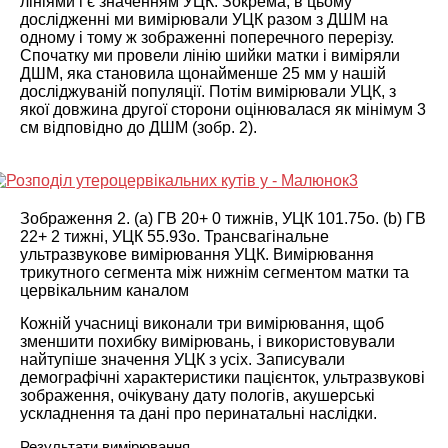
лініями і є значенням УЦК. Зокрема, в цьому
дослідженні ми вимірювали УЦК разом з ДШМ на
одному і тому ж зображенні поперечного перерізу.
Спочатку ми провели лінію шийки матки і виміряли
ДШМ, яка становила щонайменше 25 мм у нашій
досліджуваній популяції. Потім вимірювали УЦК, з
якої довжина другої сторони оцінювалася як мінімум 3
см відповідно до ДШМ (
зобр. 2
).
Зображення 2.
(a) ГВ 20+ 0 тижнів, УЦК 101.75
o
. (b) ГВ
22+ 2 тижні, УЦК 55.93
o
.
Трансвагінальне
ультразвукове вимірювання УЦК. Вимірювання
трикутного сегмента між нижнім сегментом матки та
цервікальним каналом
Кожній учасниці виконали три вимірювання, щоб
зменшити похибку вимірювань, і використовували
найтупіше значення УЦК з усіх. Записували
демографічні характеристики пацієнток, ультразвукові
зображення, очікувану дату пологів, акушерські
ускладнення та дані про перинатальні наслідки.
Результати вимірювання