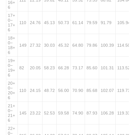
16
+
6
17
+
0
−
110
24.76
45.13
50.73
61.14
79.59
91.79
105.94
17
+
6
18
+
0
−
149
27.32
30.03
45.32
64.80
79.86
100.39
114.50
18
+
6
19
+
0
−
82
20.05
58.23
66.28
73.17
85.60
101.31
113.52
19
+
6
20
+
0
−
110
24.15
48.72
56.00
70.90
85.68
102.07
119.73
20
+
6
21
+
0
−
145
23.22
52.53
59.58
74.90
87.93
106.28
119.33
21
+
6
22
+
0
−