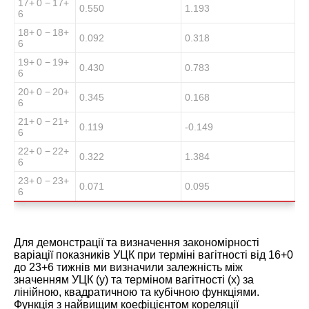
17
+ 0
− 17
+
0.550
1.193
6
18
+ 0
− 18
+
0.092
0.318
6
19
+ 0
− 19
+
0.430
0.783
6
20
+ 0
− 20
+
0.345
0.168
6
21
+ 0
− 21
+
0.119
-0.149
6
22
+ 0
− 22
+
0.322
1.384
6
23
+ 0
− 23
+
0.071
0.095
6
Для демонстрації та визначення закономірності
варіації показників УЦК при терміні вагітності від 16+0
до 23+6 тижнів ми визначили залежність між
значенням УЦК (у) та терміном вагітності (х) за
лінійною, квадратичною та кубічною функціями.
Функція з найвищим коефіцієнтом кореляції