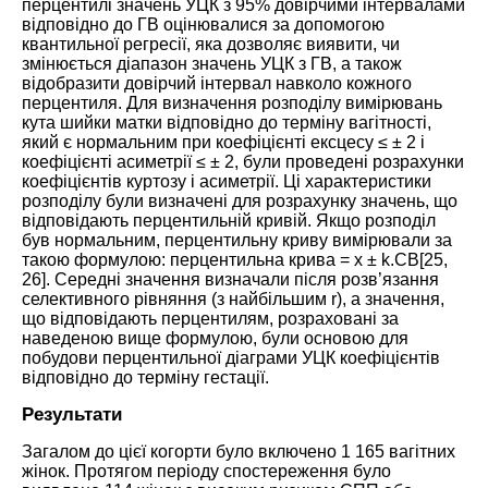
перцентилі значень УЦК з 95% довірчими інтервалами
відповідно до ГВ оцінювалися за допомогою
квантильної регресії, яка дозволяє виявити, чи
змінюється діапазон значень УЦК з ГВ, а також
відобразити довірчий інтервал навколо кожного
перцентиля. Для визначення розподілу вимірювань
кута шийки матки відповідно до терміну вагітності,
який є нормальним при коефіцієнті ексцесу ≤ ± 2 і
коефіцієнті асиметрії ≤ ± 2, були проведені розрахунки
коефіцієнтів куртозу і асиметрії. Ці характеристики
розподілу були визначені для розрахунку значень, що
відповідають перцентильній кривій. Якщо розподіл
був нормальним, перцентильну криву вимірювали за
такою формулою: перцентильна крива = x ± k.СВ[
25
,
26
]. Середні значення визначали після розв’язання
селективного рівняння (з найбільшим r), а значення,
що відповідають перцентилям, розраховані за
наведеною вище формулою, були основою для
побудови перцентильної діаграми УЦК коефіцієнтів
відповідно до терміну гестації.
Результати
Загалом до цієї когорти було включено 1 165 вагітних
жінок. Протягом періоду спостереження було