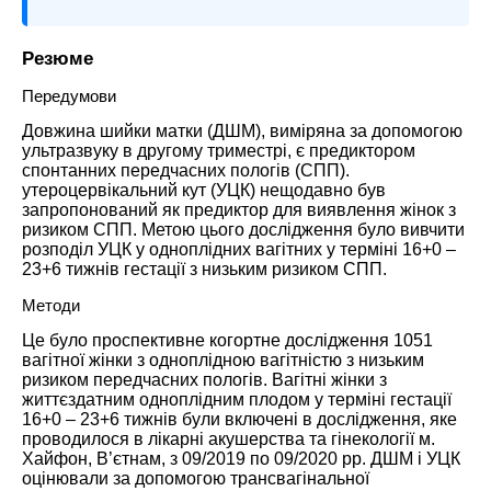
Резюме
Передумови
Довжина шийки матки (ДШМ), виміряна за допомогою
ультразвуку в другому триместрі, є предиктором
спонтанних передчасних пологів (СПП).
утероцервікальний кут (УЦК) нещодавно був
запропонований як предиктор для виявлення жінок з
ризиком СПП. Метою цього дослідження було вивчити
розподіл УЦК у одноплідних вагітних у терміні 16+0 –
23+6 тижнів гестації з низьким ризиком СПП.
Методи
Це було проспективне когортне дослідження 1051
вагітної жінки з одноплідною вагітністю з низьким
ризиком передчасних пологів. Вагітні жінки з
життєздатним одноплідним плодом у терміні гестації
16+0 – 23+6 тижнів були включені в дослідження, яке
проводилося в лікарні акушерства та гінекології м.
Хайфон, В’єтнам, з 09/2019 по 09/2020 рр. ДШМ і УЦК
оцінювали за допомогою трансвагінальної