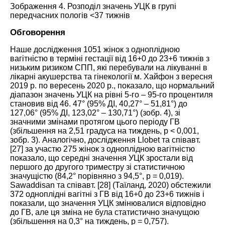
Зображення 4.
Розподіл значень УЦК в групі
передчасних пологів <37 тижнів
Обговорення
Наше дослідження 1051 жінок з одноплідною
вагітністю в терміні гестації від 16+0 до 23+6 тижнів з
низьким ризиком СПП, які перебували на лікуванні в
лікарні акушерства та гінекології м. Хайфон з вересня
2019 р. по вересень 2020 р., показало, що нормальний
діапазон значень УЦК на рівні 5-го – 95-го процентиля
становив від 46. 47° (95% ДІ, 40,27° – 51,81°) до
127,06° (95% ДІ, 123,02° – 130,71°) (
зобр. 4
), зі
значними змінами протягом цього періоду ГВ
(збільшення на 2,51 градуса на тиждень, р < 0,001,
зобр. 3
). Аналогічно, дослідження Llobet та співавт.
[
27
] за участю 275 жінок з одноплідною вагітністю
показало, що середні значення УЦК зростали від
першого до другого триместру зі статистичною
значущістю (84,2° порівняно з 94,5°, р = 0,019).
Sawaddisan та співавт. [
28
] (Таїланд, 2020) обстежили
372 одноплідні вагітні з ГВ від 16+0 до 23+6 тижнів і
показали, що значення УЦК змінювалися відповідно
до ГВ, але ця зміна не була статистично значущою
(збільшення на 0,3° на тиждень, р = 0,757).