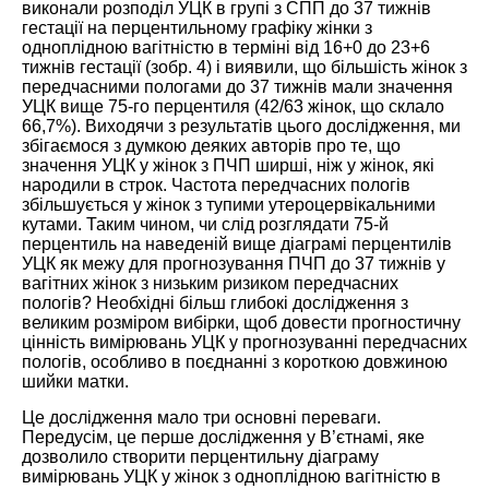
виконали розподіл УЦК в групі з СПП до 37 тижнів
гестації на перцентильному графіку жінки з
одноплідною вагітністю в терміні від 16+0 до 23+6
тижнів гестації (
зобр. 4
) і виявили, що більшість жінок з
передчасними пологами до 37 тижнів мали значення
УЦК вище 75-го перцентиля (42/63 жінок, що склало
66,7%). Виходячи з результатів цього дослідження, ми
збігаємося з думкою деяких авторів про те, що
значення УЦК у жінок з ПЧП ширші, ніж у жінок, які
народили в строк. Частота передчасних пологів
збільшується у жінок з тупими утероцервікальними
кутами. Таким чином, чи слід розглядати 75-й
перцентиль на наведеній вище діаграмі перцентилів
УЦК як межу для прогнозування ПЧП до 37 тижнів у
вагітних жінок з низьким ризиком передчасних
пологів? Необхідні більш глибокі дослідження з
великим розміром вибірки, щоб довести прогностичну
цінність вимірювань УЦК у прогнозуванні передчасних
пологів, особливо в поєднанні з короткою довжиною
шийки матки.
Це дослідження мало три основні переваги.
Передусім, це перше дослідження у В’єтнамі, яке
дозволило створити перцентильну діаграму
вимірювань УЦК у жінок з одноплідною вагітністю в