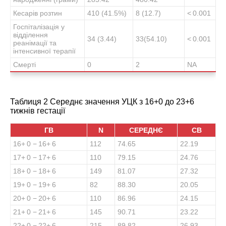
Кесарів розтин
410 (41.5%)
8 (12.7)
< 0.001
Госпіталізація у
відділення
34 (3.44)
33(54.10)
< 0.001
реанімації та
інтенсивної терапії
Смерті
0
2
NA
Таблиця 2 Середнє значення УЦК з 16+0 до 23+6
тижнів гестації
ГВ
N
СЕРЕДНЄ
СВ
16
+ 0
− 16
+ 6
112
74.65
22.19
17
+ 0
− 17
+ 6
110
79.15
24.76
18
+ 0
− 18
+ 6
149
81.07
27.32
19
+ 0
− 19
+ 6
82
88.30
20.05
20
+ 0
− 20
+ 6
110
86.96
24.15
21
+ 0
− 21
+ 6
145
90.71
23.22
22
+ 0
− 22
+ 6
215
89.82
26.93