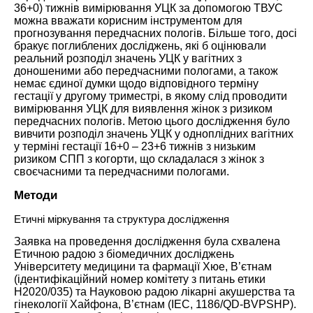
36+0) тижнів вимірювання УЦК за допомогою ТВУС
можна вважати корисним інструментом для
прогнозування передчасних пологів. Більше того, досі
бракує поглиблених досліджень, які б оцінювали
реальний розподіл значень УЦК у вагітних з
доношеними або передчасними пологами, а також
немає єдиної думки щодо відповідного терміну
гестації у другому триместрі, в якому слід проводити
вимірювання УЦК для виявлення жінок з ризиком
передчасних пологів. Метою цього дослідження було
вивчити розподіл значень УЦК у одноплідних вагітних
у терміні гестації 16+0 – 23+6 тижнів з низьким
ризиком СПП з когорти, що складалася з жінок з
своєчасними та передчасними пологами.
Методи
Етичні міркування та структура дослідження
Заявка на проведення дослідження була схвалена
Етичною радою з біомедичних досліджень
Університету медицини та фармації Хюе, В’єтнам
(ідентифікаційний номер комітету з питань етики
H2020/035) та Науковою радою лікарні акушерства та
гінекології Хайфона, В’єтнам (IEC, 1186/QD-BVPSHP).