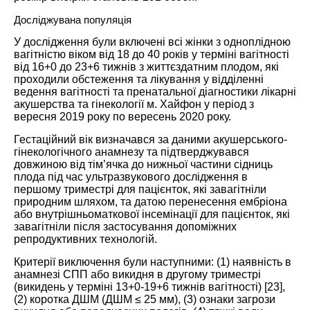
Досліджувана популяція
У дослідження були включені всі жінки з одноплідною
вагітністю віком від 18 до 40 років у терміні вагітності
від 16+0 до 23+6 тижнів з життєздатним плодом, які
проходили обстеження та лікування у відділенні
ведення вагітності та пренатальної діагностики лікарні
акушерства та гінекології м. Хайфон у період з
вересня 2019 року по вересень 2020 року.
Гестаційний вік визначався за даними акушерського-
гінекологічного анамнезу та підтверджувався
довжиною від тім’ячка до нижньої частини сідниць
плода під час ультразвукового дослідження в
першому триместрі для пацієнток, які завагітніли
природним шляхом, та датою перенесення ембріона
або внутрішньоматкової інсемінації для пацієнток, які
завагітніли після застосування допоміжних
репродуктивних технологій.
Критерії виключення були наступними: (1) наявність в
анамнезі СПП або викидня в другому триместрі
(викидень у терміні 13+0-19+6 тижнів вагітності) [
23
],
(2) коротка ДШМ (ДШМ ≤ 25 мм), (3) ознаки загрози