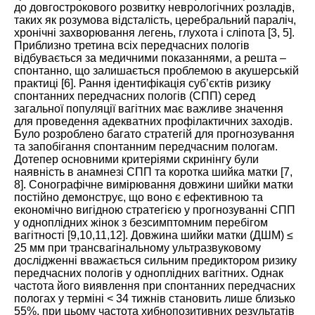
до довгострокового розвитку неврологічних розладів,
таких як розумова відсталість, церебральний параліч,
хронічні захворювання легень, глухота і сліпота [
3
,
5
].
Приблизно третина всіх передчасних пологів
відбувається за медичними показаннями, а решта –
спонтанно, що залишається проблемою в акушерській
практиці [
6
]. Рання ідентифікація суб’єктів ризику
спонтанних передчасних пологів (СПП) серед
загальної популяції вагітних має важливе значення
для проведення адекватних профілактичних заходів.
Було розроблено багато стратегій для прогнозування
та запобігання спонтанним передчасним пологам.
Дотепер основними критеріями скринінгу були
наявність в анамнезі СПП та коротка шийка матки [
7
,
8
]. Сонографічне вимірювання довжини шийки матки
постійно демонструє, що воно є ефективною та
економічно вигідною стратегією у прогнозуванні СПП
у одноплідних жінок з безсимптомним перебігом
вагітності [
9
,
10
,
11
,
12
]. Довжина шийки матки (ДШМ) ≤
25 мм при трансвагінальному ультразвуковому
дослідженні вважається сильним предиктором ризику
передчасних пологів у одноплідних вагітних. Однак
частота його виявлення при спонтанних передчасних
пологах у терміні < 34 тижнів становить лише близько
55%, при цьому частота хибнопозитивних результатів