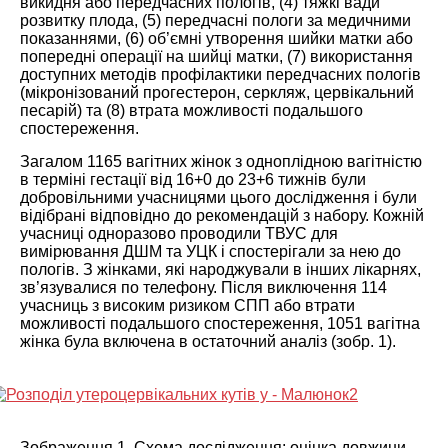
викидня або передчасних пологів, (4) тяжкі вади
розвитку плода, (5) передчасні пологи за медичними
показаннями, (6) об’ємні утворення шийки матки або
попередні операції на шийці матки, (7) використання
доступних методів профілактики передчасних пологів
(мікронізований прогестерон, серкляж, цервікальний
песарій) та (8) втрата можливості подальшого
спостереження.
Загалом 1165 вагітних жінок з одноплідною вагітністю
в терміні гестації від 16+0 до 23+6 тижнів були
добровільними учасницями цього дослідження і були
відібрані відповідно до рекомендацій з набору. Кожній
учасниці одноразово проводили ТВУС для
вимірювання ДШМ та УЦК і спостерігали за нею до
пологів. З жінками, які народжували в інших лікарнях,
зв’язувалися по телефону. Після виключення 114
учасниць з високим ризиком СПП або втрати
можливості подальшого спостереження, 1051 вагітна
жінка була включена в остаточний аналіз (
зобр. 1
).
Зображення 1.
Схема дослідження: о
цінка довжини