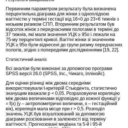
Первинним параметром результату була визначена
перцентильна діаграма для жінки з одноплідною
вагітністю у терміні гестації від 16+0 до 23+6 тижнів з
низьким ризиком СПП. Вторинним результатом був
відсоток жінок з передчасними пологами в терміні до
37 тижнів, які мали значення УЦК ≥ 95o і лежали на
75-му перцентилі кривої. Вагітні жінки зі значенням
УЦК ≥ 95о були віднесені до групи ризику передчасних
пологів, згідно з попередніми дослідженнями [
19
,
22
].
Статистичний аналіз
Всі аналізи були виконані за допомогою програми
SPSS версії 26.0 (SPSS, Inc., Чикаго, Іллінойс).
Для оцінки різниці між двома середніми
використовували t-критерій Стьюдента, статистично
значущим вважали p < 0,05. Розраховуючи кореляцію
між двома величинами відповідно до кожної функції y
= f(x) (y – антропометричні величини, x – гестаційний
вік), кореляція мала місце при r > 0,5. Розподіл
значень УЦК був візуалізований за допомогою
діаграми розсіювання в залежності від терміну
вагітності. Прогнозовані медіана та 5-й і 95-й