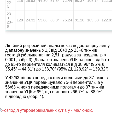
215
26.93
44.30
57.84
72.44
90.37
105.14
122.35
22
+
6
23
+
0
−
128
24.32
53.00
60.84
75.24
91.20
109.58
122.83
23
+
6
Лінійний регресійний аналіз показав достовірну зміну
діапазону значень УЦК від 16+0 до 23+6 тижнів
гестації (збільшення на 2,51 градуса за тиждень, р <
0,001,
зобр. 3
). Діапазон значень УЦК на рівні від 5-го
до 95-го перцентиля коливається від 38,96° (95% ДІ,
35,45° – 44,31°) до 133,70° (95% ДІ, 128,92° – 139,32°).
У 42/63 жінок з передчасними пологами до 37 тижнів
значення УЦК перевищувало 75-й перцентиль, а у
56/63 жінок з передчасними пологами до 37 тижнів
значення УЦК ≥ 95°, що становить 66,7% та 88,9%
відповідно (
зобр. 4
).