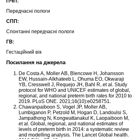
ПЧП:
Передчасні пологи
СПП:
Спонтанні передчасні пологи
ГВ:
Гестаційний вік
Посилання на джерела
De Costa A, Moller AB, Blencowe H, Johansson
EW, Hussain-Alkhateeb L, Ohuma EO, Okwaraji
YB, Cresswell J, Requejo JH, Bahl R, et al. Study
protocol for WHO and UNICEF estimates of global,
regional, and national preterm birth rates for 2010 to
2019. PLoS ONE. 2021;16(10):e0258751.
Chawanpaiboon S, Vogel JP, Moller AB,
Lumbiganon P, Petzold M, Hogan D, Landoulsi S,
Jampathong N, Kongwattanakul K, Laopaiboon M,
et al. Global, regional, and national estimates of
levels of preterm birth in 2014: a systematic review
and modelling analysis. The Lancet Global health.