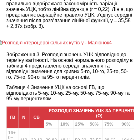
правильно відображала закономірність варіації
значень УЦК, тобто лінійна функція (r = 0,22). Лінія, що
представляє варіаційне правило УЦК, з’єднує середні
значення після розв’язання лінійної функції, y = 35,58
+ 2,37x (
зобр. 3
).
Зображення 3.
Розподіл значень УЦК відповідно до
терміну вагітності.
На основі нормального розподілу в
таблиці 4
представлено середні значення та
відповідні значення для кривих 5-го, 10-го, 25-го, 50-
го, 75-го, 90-го та 95-го перцентилів.
Таблиця 4 Значення УЦК на основі ГВ, що
відповідають 5-му, 10-му, 25-му, 50-му, 75-му, 90-му та
95-му перцентилям
РОЗПОДІЛ ЗНАЧЕНЬ УЦК ЗА ПЕРЦЕНТИ
(
O
)
ГВ
N
СВ
5%
10%
25%
50%
75%
90%
16
+
0
−
112
22.19
39.82
48.11
59.32
73.55
88.62
104.64