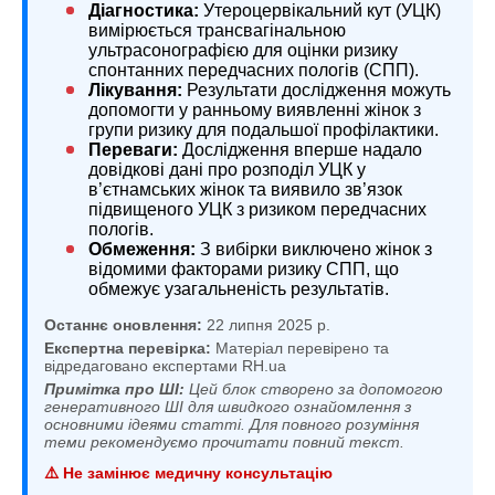
Діагностика:
Утероцервікальний кут (УЦК)
вимірюється трансвагінальною
ультрасонографією для оцінки ризику
спонтанних передчасних пологів (СПП).
Лікування:
Результати дослідження можуть
допомогти у ранньому виявленні жінок з
групи ризику для подальшої профілактики.
Переваги:
Дослідження вперше надало
довідкові дані про розподіл УЦК у
в’єтнамських жінок та виявило зв’язок
підвищеного УЦК з ризиком передчасних
пологів.
Обмеження:
З вибірки виключено жінок з
відомими факторами ризику СПП, що
обмежує узагальненість результатів.
Останнє оновлення:
22 липня 2025 р.
Експертна перевірка:
Матеріал перевірено та
відредаговано експертами RH.ua
Примітка про ШІ:
Цей блок створено за допомогою
генеративного ШІ для швидкого ознайомлення з
основними ідеями статті. Для повного розуміння
теми рекомендуємо прочитати повний текст.
⚠️ Не замінює медичну консультацію