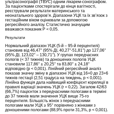
ультрасонографії (ТВУС) одним лікарем-сонографом.
За пацієнтками спостерігали до кінця вагітності,
реєстрували результати материнського та
неонатального здоров’я. Діапазони УЦК та їх зв’язок з
гестаційним віком оцінювали за допомогою
регресійного аналізу. Статистично значущим
вважався показник P < 0,05.
Результати
Нормальний діапазон УЦК (5-й – 95-й перцентилі)
становив від 46,47° (95% ДІ, 40,27°-51,81°) до 127,06°
(95% ДІ, 123,02° – 130,71°). У групах передчасних
пологів (< 37 тижнів) та доношених пологів УЦК
становили 117,86° ± 20,25° та 83,80° ± 24,18°
відповідно (р < 0,001). Лінійний регресійний аналіз
показав значну зміну в діапазоні УЦК від 16+0 до 23+6
тижнів гестації (2,51 градуса на тиждень, p < 0,001).
Лінійна функція дала найвищий коефіцієнт кореляції в
правилі варіації значень УЦК (r = 0,22). Загалом 42/63
(66,7%) пацієнток з передчасними пологами в терміні
до 37 тижнів мали значення УЦК вище 75-го
перцентиля. Більшість жінок з передчасними
пологами мали УЦК ≥ 95° порівняно з жінками з
доношеними пологами (88,9% проти 31,3%, р < 0,001).