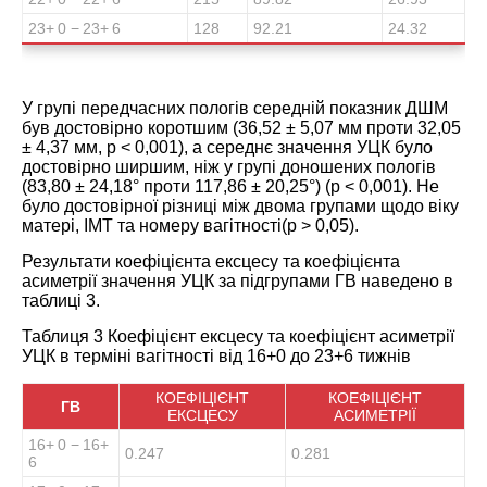
23
+ 0
− 23
+ 6
128
92.21
24.32
У групі передчасних пологів середній показник ДШМ
був достовірно коротшим (36,52 ± 5,07 мм проти 32,05
± 4,37 мм, р < 0,001), а середнє значення УЦК було
достовірно ширшим, ніж у групі доношених пологів
(83,80 ± 24,18° проти 117,86 ± 20,25°) (р < 0,001). Не
було достовірної різниці між двома групами щодо віку
матері, ІМТ та номеру вагітності(р > 0,05).
Результати коефіцієнта ексцесу та коефіцієнта
асиметрії значення УЦК за підгрупами ГВ наведено в
таблиці 3
.
Таблиця 3 Коефіцієнт ексцесу та коефіцієнт асиметрії
УЦК в терміні вагітності від 16+0 до 23+6 тижнів
КОЕФІЦІЄНТ
КОЕФІЦІЄНТ
ГВ
ЕКСЦЕСУ
АСИМЕТРІЇ
16
+ 0
− 16
+
0.247
0.281
6