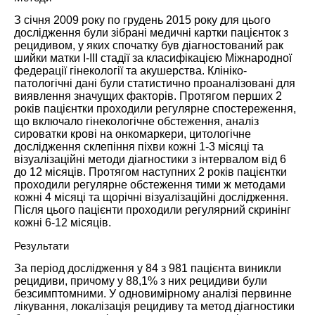
З січня 2009 року по грудень 2015 року для цього
дослідження були зібрані медичні картки пацієнток з
рецидивом, у яких спочатку був діагностований рак
шийки матки I-III стадії за класифікацією Міжнародної
федерації гінекології та акушерства. Клініко-
патологічні дані були статистично проаналізовані для
виявлення значущих факторів. Протягом перших 2
років пацієнтки проходили регулярне спостереження,
що включало гінекологічне обстеження, аналіз
сироватки крові на онкомаркери, цитологічне
дослідження склепіння піхви кожні 1-3 місяці та
візуалізаційні методи діагностики з інтервалом від 6
до 12 місяців. Протягом наступних 2 років пацієнтки
проходили регулярне обстеження тими ж методами
кожні 4 місяці та щорічні візуалізаційні дослідження.
Після цього пацієнти проходили регулярний скринінг
кожні 6-12 місяців.
Результати
За період дослідження у 84 з 981 пацієнта виникли
рецидиви, причому у 88,1% з них рецидиви були
безсимптомними. У одновимірному аналізі первинне
лікування, локалізація рецидиву та метод діагностики