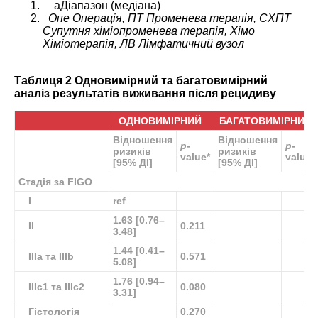
a
Діапазон (медіана)
Опе Операція, ПТ Променева терапія, СХПТ
Супутня хіміопроменева терапія, Хімо
Хіміотерапія, ЛВ Лімфатичний вузол
Таблиця 2 Одновимірний та багатовимірний
аналіз результатів виживання після рецидиву
ОДНОВИМІРНИЙ
БАГАТОВИМІРНИЙ
Відношення
Відношення
p
-
p
-
ризиків
ризиків
value
*
value
*
[95% ДІ]
[95% ДІ]
Стадія за FIGO
I
ref
1.63 [0.76–
II
0.211
3.48]
1.44 [0.41–
IIIa та IIIb
0.571
5.08]
1.76 [0.94–
IIIc1 та IIIc2
0.080
3.31]
Гістологія
0.270