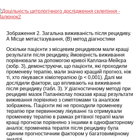
Зображення 2. Загальна виживаність після рецидиву.
А Місце метастазування, (B) метод діагностики
Оскільки пацієнти з місцевим рецидивом мали кращі
результати після рецидиву, ймовірність виживання
порівнювали за допомогою кривої Каплана-Мейєра
(зобр.
3
), демонструючи, що пацієнти, які проходили
променеву терапію, мали значно кращий прогноз, ніж
ті, хто лікувався хіміотерапією (p < 0,001). Далі ми
дослідили фактори, що впливають на виживання
після рецидиву (табл.
3
). У діагностичному методі при
рецидиві мазок Папаніколау показав кращі результати
виживання порівняно з симптомами та аналізом
зображень. Пацієнти які не проходили променеву
терапію при первинному лікуванні та отримували
променеву терапію в рамках рятівної терапії мали
кращі прогнози порівняно з іншими в однофакторному
аналізі; променева терапія після рецидиву була
єдиним прогностичним фактором у багатовимірному
аналізі.