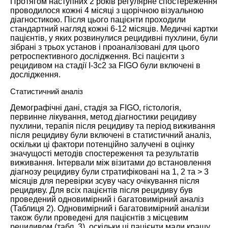
Протягом наступних 2 років регулярне спостереження
проводилося кожні 4 місяці з щорічною візуальною
діагностикою. Після цього пацієнти проходили
стандартний нагляд кожні 6-12 місяців. Медичні картки
пацієнтів, у яких розвинулися рецидивні пухлини, були
зібрані з трьох установ і проаналізовані для цього
ретроспективного дослідження. Всі пацієнти з
рецидивом на стадії I-3c2 за FIGO були включені в
дослідження.
Статистичний аналіз
Демографічні дані, стадія за FIGO, гістологія,
первинне лікування, метод діагностики рецидиву
пухлини, терапія після рецидиву та період виживання
після рецидиву були включені в статистичний аналіз,
оскільки ці фактори потенційно залучені в оцінку
значущості методів спостереження та результатів
виживання. Інтервали між візитами до встановлення
діагнозу рецидиву були стратифіковані на 1, 2 та > 3
місяців для перевірки зсуву часу очікування після
рецидиву. Для всіх пацієнтів після рецидиву був
проведений одновимірний і багатовимірний аналіз
(Таблиця
2
). Одновимірний і багатовимірний аналізи
також були проведені для пацієнтів з місцевим
рецидивом (табл.
3
), оскільки ці пацієнти мали кращу