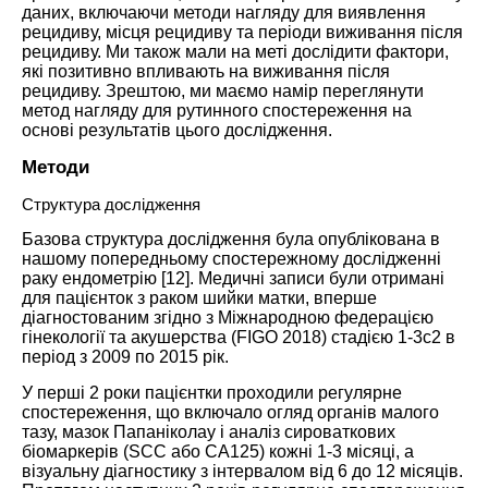
даних, включаючи методи нагляду для виявлення
рецидиву, місця рецидиву та періоди виживання після
рецидиву. Ми також мали на меті дослідити фактори,
які позитивно впливають на виживання після
рецидиву. Зрештою, ми маємо намір переглянути
метод нагляду для рутинного спостереження на
основі результатів цього дослідження.
Методи
Структура дослідження
Базова структура дослідження була опублікована в
нашому попередньому спостережному дослідженні
раку ендометрію [
12
]. Медичні записи були отримані
для пацієнток з раком шийки матки, вперше
діагностованим згідно з Міжнародною федерацією
гінекології та акушерства (FIGO 2018) стадією 1-3c2 в
період з 2009 по 2015 рік.
У перші 2 роки пацієнтки проходили регулярне
спостереження, що включало огляд органів малого
тазу, мазок Папаніколау і аналіз сироваткових
біомаркерів (SCC або CA125) кожні 1-3 місяці, а
візуальну діагностику з інтервалом від 6 до 12 місяців.