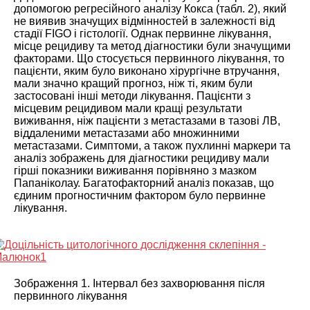
допомогою регресійного аналізу Кокса (табл.
2
), який
не виявив значущих відмінностей в залежності від
стадії FIGO і гістології. Однак первинне лікування,
місце рецидиву та метод діагностики були значущими
факторами. Що стосується первинного лікування, то
пацієнти, яким було виконано хірургічне втручання,
мали значно кращий прогноз, ніж ті, яким були
застосовані інші методи лікування. Пацієнти з
місцевим рецидивом мали кращі результати
виживання, ніж пацієнти з метастазами в тазові ЛВ,
віддаленими метастазами або множинними
метастазами. Симптоми, а також пухлинні маркери та
аналіз зображень для діагностики рецидиву мали
гірші показники виживання порівняно з мазком
Папаніколау. Багатофакторний аналіз показав, що
єдиним прогностичним фактором було первинне
лікування.
Зображення 1. Інтервал без захворювання після
первинного лікування