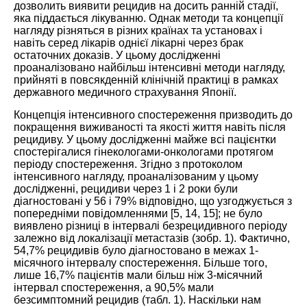
дозволить виявити рецидив на досить ранній стадії,
яка піддається лікуванню. Однак методи та концепції
нагляду різняться в різних країнах та установах і
навіть серед лікарів однієї лікарні через брак
остаточних доказів. У цьому дослідженні
проаналізовано найбільш інтенсивні методи нагляду,
прийняті в повсякденній клінічній практиці в рамках
державного медичного страхування Японії.
Концепція інтенсивного спостереження призводить до
покращення виживаності та якості життя навіть після
рецидиву. У цьому дослідженні майже всі пацієнтки
спостерігалися гінекологами-онкологами протягом
періоду спостереження. Згідно з протоколом
інтенсивного нагляду, проаналізованим у цьому
дослідженні, рецидиви через 1 і 2 роки були
діагностовані у 56 і 79% відповідно, що узгоджується з
попередніми повідомленнями [
5
,
14
,
15
]; не було
виявлено різниці в інтервалі безрецидивного періоду
залежно від локалізації метастазів (зобр.
1
). Фактично,
54,7% рецидивів було діагностовано в межах 1-
місячного інтервалу спостереження. Більше того,
лише 16,7% пацієнтів мали більш ніж 3-місячний
інтервал спостереження, а 90,5% мали
безсимптомний рецидив (табл.
1
). Наскільки нам