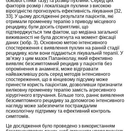
бокової стінки тазу) та розмір пухлини. Серед цих
факторів розмір і локалізація пухлини з високою
вірогідністю прогнозують ефективність лікування [
32
,
33
]. У цьому дослідженні результати пацієнтів, які
отримали променеву терапію з приводу місцевого
рецидиву, були досить сприятливі, що
підтверджується тим фактом, що медіана загальної
виживаності не була досягнута на момент фіксації
даних (зобр.
3
). Основною метою інтенсивного
спостереження є виявлення пухлин на ранній стадії
рецидиву, коли вони піддаються лікувальній терапії. У
зв’язку з цим мазок Папаніколау, який ефективно
виявляє безсимптомний рецидив у пацієнтів без
опромінення в анамнезі, може відігравати
найважливішу роль серед методів інтенсивного
спостереження, що в кінцевому підсумку може
принести користь пацієнтам, дозволивши призначити
виліковну променеву терапію замість агресивного
хірургічного втручання. Більше того, раннє виявлення
безсимптомного рецидиву за допомогою інтенсивного
нагляду може забезпечити постраждалим
психологічну підтримку та ефективний контроль
симптомів.
Це дослідження було проведено з використанням