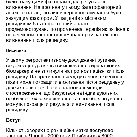
були значущими факторами для результатів
виживання. На противагу цьому, багатофакторний
аналіз показав, що лише первинне лікування було
значущим фактором. У пацієнтів з місцевим
рецидивом багатофакторний аналіз
продемонстрував, що променева терапія як рятівна є
незалежним прогностичним фактором загального
виживання після рецидиву.
Висновки
У цьому ретроспективному дослідженні рутинна
візуалізація уражень і вимірювання сироваткових
біомаркерів не вплинули на прогноз пацієнтки після
рецидиву. На противагу цьому, цитологія склепіння
піхви може покращити виживання після рецидиву у
деяких пацієнток. Персоналізовані методи
спостереження, що базуються на індивідуальних
особливостях захворювання та способах лікування,
можуть покращити результати виживання після
рецидиву.
Вступ
Кількість хворих на рак шийки матки поступово
зростає в Японії з 2000 року. Приблизно у 8000