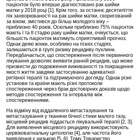
пацієнток було вперше діагностовано рак шийки
матки у 2018 році [
1
]. Крім того, за останнє десятиліття
пік захворюваності на рак шийки матки, скоригований
за віком, змістився до більш молодого віку –
приблизно 40 років. Оскільки приблизно 75% пацієнток
мають I та II стадію раку шийки матки, очікується, що
більшість пацієнток матимуть сприятливий прогноз.
Однак деякі жінки, особливо на пізніх стадіях,
залишаються в групі ризику рецидиву пухлини.
Передбачається, що спостереження після первинного
лікування дозволяє виявити ранній рецидив, що може
призвести до подовження виживаності та покращення
якості життя завдяки застосуванню адекватної
рятівної терапії та підтримуючого догляду. Однак різні
установи та країни мають різні протоколи
спостереження через брак достовірних доказів щодо
методів спостереження та інтервалів між
спостереженнями.
На відміну від віддаленого метастазування та
метастазування у тканини бічної стінки малого тазу,
місцевий рецидив піддається лікувальній терапії [
2
,
3
].
Для виявлення місцевого рецидиву використовують
цервіковагінальну цитологію [
4
], але частота його
виявлення є низькою [
5
,
6
]. Тому Товариство