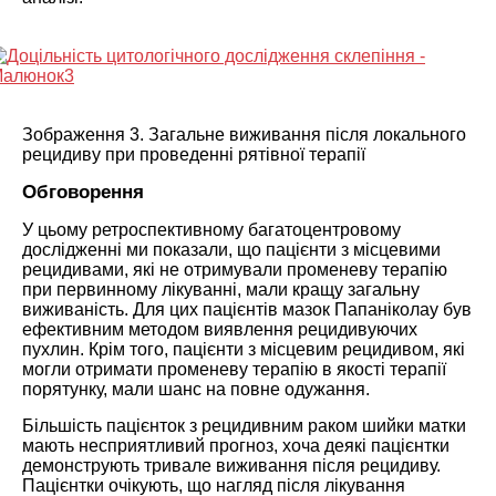
Зображення 3. Загальне виживання після локального
рецидиву при проведенні рятівної терапії
Обговорення
У цьому ретроспективному багатоцентровому
дослідженні ми показали, що пацієнти з місцевими
рецидивами, які не отримували променеву терапію
при первинному лікуванні, мали кращу загальну
виживаність. Для цих пацієнтів мазок Папаніколау був
ефективним методом виявлення рецидивуючих
пухлин. Крім того, пацієнти з місцевим рецидивом, які
могли отримати променеву терапію в якості терапії
порятунку, мали шанс на повне одужання.
Більшість пацієнток з рецидивним раком шийки матки
мають несприятливий прогноз, хоча деякі пацієнтки
демонструють тривале виживання після рецидиву.
Пацієнтки очікують, що нагляд після лікування