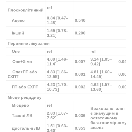
ref
Плоскоклітинний
0.84 [0.47–
Адено
0.540
1.48]
1.59 [0.78–
Інший
0.200
3.21]
Первинне лікування
Опе
ref
ref
4.09 [1.46–
3.14 [1.05–
Опе+Хімо
0.007
0.041
11.4]
9.42]
Опе+ПТ або
4.83 [1.86–
4.81 [1.60–
0.001
0.005
СХПТ
12.55]
14.45]
4.23 [1.70–
4.62 [1.57–
ПТ або СХПТ
0.002
0.005
10.73]
13.60]
Місце рецидиву
Місцево
ref
Враховано, але не
2.83 [1.07–
є значущим в
Тазові ЛВ
0.036
7.52]
остаточному
багатовимірному
1.51 [0.63–
аналізі
Дистальні ЛВ
0.353
3.60]