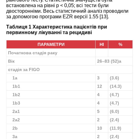
встановлена на рівні p < 0,05; всі тести були
двосторонніми. Весь статистичний аналіз проводили
за допомогою програми EZR версії 1.55 [
13
].
Таблиця 1 Характеристика пацієнтів при
первинному лікуванні та рецидиві
ПАРАМЕТРИ
НІ
%
Початкова стадія раку
Вік
26–83 (52)
a
стадія за FIGO
1a
3
(3.6)
1b1
12
(14.3)
1b2
4
(4.7)
1b3
4
(4.7)
2a1
5
(6.0)
2a2
2
(2.4)
2b
10
(11.9)
3a
2
(2.4)