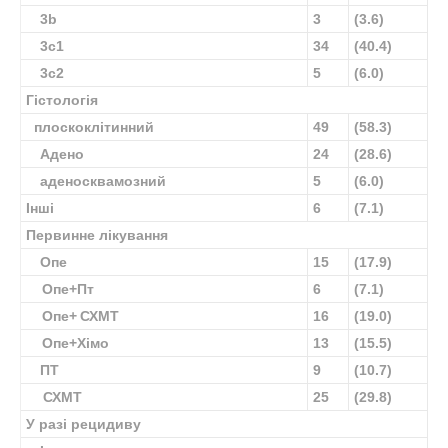
3b
3
(3.6)
3c1
34
(40.4)
3c2
5
(6.0)
Гістологія
плоскоклітинний
49
(58.3)
Адено
24
(28.6)
аденосквамозний
5
(6.0)
Інші
6
(7.1)
Первинне лікування
Опе
15
(17.9)
Опе+Пт
6
(7.1)
Опе+ СХМТ
16
(19.0)
Опе+Хімо
13
(15.5)
ПТ
9
(10.7)
СХМТ
25
(29.8)
У разі рецидиву