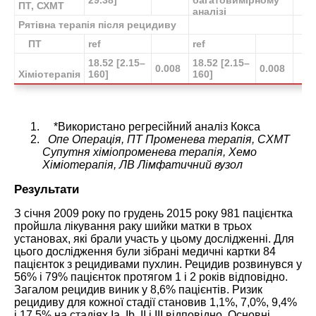
ПТ, СХМТ
аналізі
Рятівна терапія після рецидиву
ПТ
ref
ref
18.52 [2.15–
18.52 [2.15–
0.008
0.008
Хіміотерапія
160]
160]
*
Використано регресійний аналіз Кокса
Oпe Операція, ПТ Променева терапія, СХМТ
Супутня хіміопроменева терапія, Хемо
Хіміотерапія, ЛВ Лімфатичний вузол
Результати
З січня 2009 року по грудень 2015 року 981 пацієнтка
пройшла лікування раку шийки матки в трьох
установах, які брали участь у цьому дослідженні. Для
цього дослідження були зібрані медичні картки 84
пацієнток з рецидивами пухлин. Рецидив розвинувся у
56% і 79% пацієнток протягом 1 і 2 років відповідно.
Загалом рецидив виник у 8,6% пацієнтів. Ризик
рецидиву для кожної стадії становив 1,1%, 7,0%, 9,4%
і 17,5% на стадіях Ia, Ib, II і III відповідно. Основні