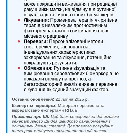
може покращити виживання при рецидиві
раку шийки матки, на відміну від рутинної
візуалізації та сироваткових біомаркерів.
Лікування:
Променева терапія як рятівна
терапія є незалежним прогностичним
фактором загального виживання після
місцевого рецидиву.
Переваги:
Персоналізовані методи
спостереження, засновані на
індивідуальних характеристиках
захворювання та лікування, потенційно
покращують результати.
Обмеження:
Рутинна візуалізація та
вимірювання сироваткових біомаркерів не
показали впливу на прогноз, а
багатофакторний аналіз виявив первинне
лікування як єдиний значущий фактор.
Останнє оновлення:
22 липня 2025 р.
Експертна перевірка:
Матеріал перевірено та
відредаговано експертами RH.ua
Примітка про ШІ:
Цей блок створено за допомогою
генеративного ШІ для швидкого ознайомлення з
основними ідеями статті. Для повного розуміння
теми рекомендуємо прочитати повний текст.