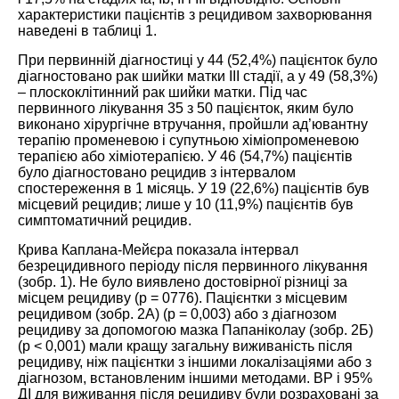
характеристики пацієнтів з рецидивом захворювання
наведені в таблиці
1
.
При первинній діагностиці у 44 (52,4%) пацієнток було
діагностовано рак шийки матки ІІІ стадії, а у 49 (58,3%)
– плоскоклітинний рак шийки матки. Під час
первинного лікування 35 з 50 пацієнток, яким було
виконано хірургічне втручання, пройшли ад’ювантну
терапію променевою і супутньою хіміопроменевою
терапією або хіміотерапією. У 46 (54,7%) пацієнтів
було діагностовано рецидив з інтервалом
спостереження в 1 місяць. У 19 (22,6%) пацієнтів був
місцевий рецидив; лише у 10 (11,9%) пацієнтів був
симптоматичний рецидив.
Крива Каплана-Мейєра показала інтервал
безрецидивного періоду після первинного лікування
(зобр.
1
). Не було виявлено достовірної різниці за
місцем рецидиву (p = 0776). Пацієнтки з місцевим
рецидивом (
зобр. 2А
) (р = 0,003) або з діагнозом
рецидиву за допомогою мазка Папаніколау (
зобр. 2Б
)
(р < 0,001) мали кращу загальну виживаність після
рецидиву, ніж пацієнтки з іншими локалізаціями або з
діагнозом, встановленим іншими методами. ВР і 95%
ДІ для виживання після рецидиву були розраховані за