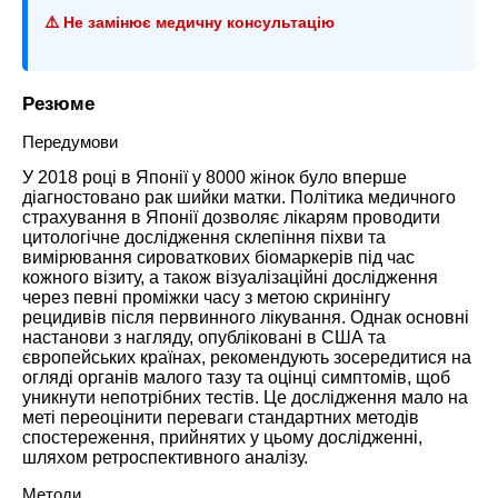
⚠️ Не замінює медичну консультацію
Резюме
Передумови
У 2018 році в Японії у 8000 жінок було вперше
діагностовано рак шийки матки. Політика медичного
страхування в Японії дозволяє лікарям проводити
цитологічне дослідження склепіння піхви та
вимірювання сироваткових біомаркерів під час
кожного візиту, а також візуалізаційні дослідження
через певні проміжки часу з метою скринінгу
рецидивів після первинного лікування. Однак основні
настанови з нагляду, опубліковані в США та
європейських країнах, рекомендують зосередитися на
огляді органів малого тазу та оцінці симптомів, щоб
уникнути непотрібних тестів. Це дослідження мало на
меті переоцінити переваги стандартних методів
спостереження, прийнятих у цьому дослідженні,
шляхом ретроспективного аналізу.
Методи