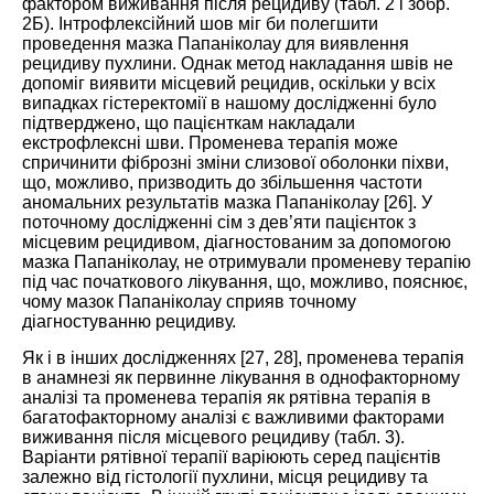
фактором виживання після рецидиву (табл.
2
і
зобр.
2Б
). Інтрофлексійний шов міг би полегшити
проведення мазка Папаніколау для виявлення
рецидиву пухлини. Однак метод накладання швів не
допоміг виявити місцевий рецидив, оскільки у всіх
випадках гістеректомії в нашому дослідженні було
підтверджено, що пацієнткам накладали
екстрофлексні шви. Променева терапія може
спричинити фіброзні зміни слизової оболонки піхви,
що, можливо, призводить до збільшення частоти
аномальних результатів мазка Папаніколау [
26
]. У
поточному дослідженні сім з дев’яти пацієнток з
місцевим рецидивом, діагностованим за допомогою
мазка Папаніколау, не отримували променеву терапію
під час початкового лікування, що, можливо, пояснює,
чому мазок Папаніколау сприяв точному
діагностуванню рецидиву.
Як і в інших дослідженнях [
27
,
28
], променева терапія
в анамнезі як первинне лікування в однофакторному
аналізі та променева терапія як рятівна терапія в
багатофакторному аналізі є важливими факторами
виживання після місцевого рецидиву (табл.
3
).
Варіанти рятівної терапії варіюють серед пацієнтів
залежно від гістології пухлини, місця рецидиву та