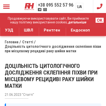
+38
095 552 57 96
UA
RU
Дистрибуція медичного обладнання
Продовжуючи використовувати сайт, Ви приймаєте
OK
нашу політику використання cookies,
детальніше
УЗД
ШВЛ
Рентген
Ендоскоп
Головна
Статті
Доцільність цитологічного дослідження склепіння піхви
при місцевому рецидиві раку шийки матки
ДОЦІЛЬНІСТЬ ЦИТОЛОГІЧНОГО
ДОСЛІДЖЕННЯ СКЛЕПІННЯ ПІХВИ ПРИ
МІСЦЕВОМУ РЕЦИДИВІ РАКУ ШИЙКИ
МАТКИ
21.06.2023 "Статті"