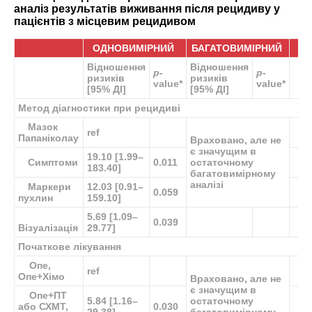
аналіз результатів виживання після рецидиву у
пацієнтів з місцевим рецидивом
ОДНОВИМІРНИЙ
БАГАТОВИМІРНИЙ
Відношення
Відношення
p
-
p
-
ризиків
ризиків
value
*
value
*
[95% ДІ]
[95% ДІ]
Метод діагностики при рецидиві
Мазок
ref
Папаніколау
Враховано, але не
є значущим в
19.10 [1.99–
Симптоми
0.011
остаточному
183.40]
багатовимірному
аналізі
Маркери
12.03 [0.91–
0.059
пухлин
159.10]
5.69 [1.09–
0.039
Візуалізація
29.77]
Початкове лікування
Опе,
ref
Опе+Хімо
Враховано, але не
є значущим в
Опе+ПТ
5.84 [1.16–
остаточному
або СХМТ,
0.030
29.38]
багатовимірному