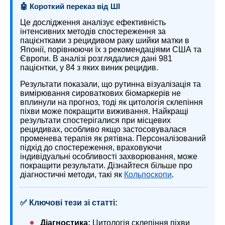
🤖 Короткий переказ від ШІ
Це дослідження аналізує ефективність
інтенсивних методів спостереження за
пацієнтками з рецидивом раку шийки матки в
Японії, порівнюючи їх з рекомендаціями США та
Європи. В аналізі розглядалися дані 981
пацієнтки, у 84 з яких виник рецидив.
Результати показали, що рутинна візуалізація та
вимірювання сироваткових біомаркерів не
вплинули на прогноз, тоді як цитологія склепіння
піхви може покращити виживання. Найкращі
результати спостерігалися при місцевих
рецидивах, особливо якщо застосовувалася
променева терапія як рятівна. Персоналізований
підхід до спостереження, враховуючи
індивідуальні особливості захворювання, може
покращити результати. Дізнайтеся більше про
діагностичні методи, такі як
Кольпоскопи
.
✅ Ключові тези зі статті:
Діагностика:
Цитологія склепіння піхви