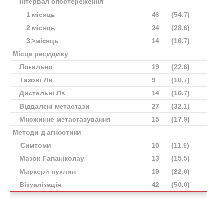
Інтервал спостереження
1 місяць
46
(54.7)
2 місяць
24
(28.6)
3 >місяць
14
(16.7)
Місце рецидиву
Локально
19
(22.6)
Тазові Лв
9
(10.7)
Дистальні Лв
14
(16.7)
Віддалені метастази
27
(32.1)
Множинне метастазування
15
(17.9)
Методи діагностики
Симтоми
10
(11.9)
Мазок Папаніколау
13
(15.5)
Маркери пухлин
19
(22.6)
Візуалізація
42
(50.0)