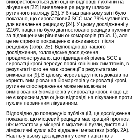
використовуються для оцінки відповіді пухлини на
лікування [
22
] і виявлення рецидиву шляхом
рутинного нагляду [
23
]. У більш ранньому звіті було
показано, що сироватковий SCC має 79% чутливість
для виявлення рецидиву [
24
]. У цьому дослідженні у
22,6% пацієнтів було діагностовано рецидив пухлини
за підвищеними рівнями онкомаркерів (табл.
1
), але
це не сприяло покращенню виживаності після
рецидиву (
зобр. 2Б
). Відповідно до нашого
дослідження, голландське дослідження
продемонструвало, що підвищений рівень SCC в
сироватці крові передує появі клінічних симптомів, в
результаті чого не має кореляції з результатами
виживання [
9
]. В цілому, через відсутність доказів на
користь вимірювання біомаркерів у сироватці крові,
рутинне спостереження може не включати
вимірювання біомаркерів у сироватці крові, якщо це
не є корисним для оцінки відповіді на лікування проти
пухлин первинним лікуванням.
Відповідно до попередніх публікацій, це дослідження
показало, що місцевий рецидив має кращий прогноз,
ніж метастази у місцеві лімфатичні вузли, дистальні
лімфатичні вузли або віддалені метастази (
зобр. 2А
).
Навіть у цьому дослідженні у семи пацієнтів з