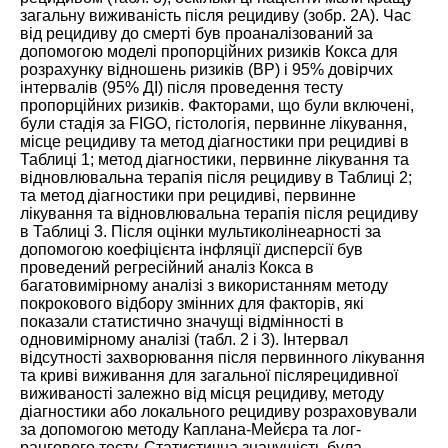
загальну виживаність після рецидиву (
зобр. 2А
). Час
від рецидиву до смерті був проаналізований за
допомогою моделі пропорційних ризиків Кокса для
розрахунку відношень ризиків (ВР) і 95% довірчих
інтервалів (95% ДІ) після проведення тесту
пропорційних ризиків. Факторами, що були включені,
були стадія за FIGO, гістологія, первинне лікування,
місце рецидиву та метод діагностики при рецидиві в
Таблиці
1
; метод діагностики, первинне лікування та
відновлювальна терапія після рецидиву в Таблиці
2
;
та метод діагностики при рецидиві, первинне
лікування та відновлювальна терапія після рецидиву
в Таблиці
3
. Після оцінки мультиколінеарності за
допомогою коефіцієнта інфляції дисперсії був
проведений регресійний аналіз Кокса в
багатовимірному аналізі з використанням методу
покрокового відбору змінних для факторів, які
показали статистично значущі відмінності в
одновимірному аналізі (табл.
2
і
3
). Інтервал
відсутності захворювання після первинного лікування
та криві виживання для загальної післярецидивної
виживаності залежно від місця рецидиву, методу
діагностики або локального рецидиву розраховували
за допомогою методу Каплана-Мейєра та лог-
рангового тесту. Статистична значущість була