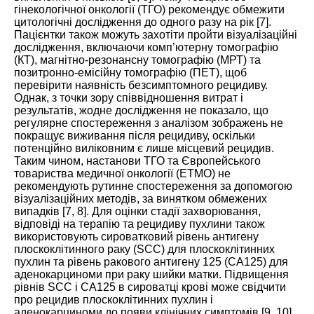
гінекологічної онкології (ТГО) рекомендує обмежити
цитологічні дослідження до одного разу на рік [
7
].
Пацієнтки також можуть захотіти пройти візуалізаційні
дослідження, включаючи комп’ютерну томографію
(КТ), магнітно-резонансну томографію (МРТ) та
позитронно-емісійну томографію (ПЕТ), щоб
перевірити наявність безсимптомного рецидиву.
Однак, з точки зору співвідношення витрат і
результатів, жодне дослідження не показало, що
регулярне спостереження з аналізом зображень не
покращує виживання після рецидиву, оскільки
потенційно виліковним є лише місцевий рецидив.
Таким чином, настанови ТГО та Європейського
товариства медичної онкології (ЕТМО) не
рекомендують рутинне спостереження за допомогою
візуалізаційних методів, за винятком обмежених
випадків [
7
,
8
]. Для оцінки стадії захворювання,
відповіді на терапію та рецидиву пухлини також
використовують сироватковий рівень антигену
плоскоклітинного раку (SCC) для плоскоклітинних
пухлин та рівень ракового антигену 125 (CA125) для
аденокарциноми при раку шийки матки. Підвищення
рівнів SCC і CA125 в сироватці крові може свідчити
про рецидив плоскоклітинних пухлин і
аденокарциноми до появи клінічних симптомів [
9
,
10
].