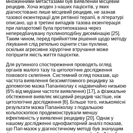
множинними метастазами був виявлений місцевий
рецидив. Хоча жоден з наших пацієнтів, у яких
діагностовано лише місцевий рецидив, не зазнав
тазової екзентерації для рятівної терапії, в літературі
описано, що в третині випадків тазова екзентерація
при лапаротомії була протипоказана через
непередбачувану пухлиноподібну дисемінацію [
25
].
Таким чином, перед прийняттям рішення щодо методу
лікування слід ретельно оцінити стан пухлини,
оскільки агресивне хірургічне втручання може
погіршити якість життя пацієнтки.
Для рутинного спостереження проводять огляд
органів малого тазу та цитологічне дослідження
піхвового склепіння. Системний огляд показав, що
частота виявлення безсимптомного рецидиву за
допомогою мазка Папаніколау є надзвичайно низькою
(6% від медіани частоти виявлення) [
17
], а фізикальне
обстеження виявляє місцевий рецидив частіше, ніж
цитологічне дослідження [
6
]. Більше того, низькоякісні
результати мазка Папаніколау з подальшою
кольпоскопією продемонстрували меншу
ефективність у виявленні рецидиву [
20
]. Однак у
нашому дослідженні однофакторний аналіз показав,
що Пап-мазок у діагностичному методі був значущим