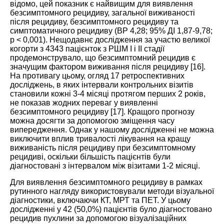
відомо, цей показник є найвищим для виявлення
безсимптомного рецидиву, загальної виживаності
після рецидиву, безсимптомного рецидиву та
симптоматичного рецидиву (ВР 4,28; 95% ДІ 1,87-9,78;
р < 0,001). Нещодавнє дослідження за участю великої
когорти з 4343 пацієнток з РШМ I і II стадії
продемонструвало, що безсимптомний рецидив є
значущим фактором виживання після рецидиву [
16
].
На противагу цьому, огляд 17 ретроспективних
досліджень, в яких інтервали контрольних візитів
становили кожні 3-4 місяці протягом перших 2 років,
не показав жодних переваг у виявленні
безсимптомного рецидиву [
17
]. Кращого прогнозу
можна досягти за допомогою зміщення часу
випередження. Однак у нашому дослідженні не можна
виключити вплив тривалості лікування на кращу
виживаність після рецидиву при безсимптомному
рецидиві, оскільки більшість пацієнтів були
діагностовані з інтервалом між візитами 1-2 місяці.
Для виявлення безсимптомного рецидиву в рамках
рутинного нагляду використовували методи візуальної
діагностики, включаючи КТ, МРТ та ПЕТ. У цьому
дослідженні у 42 (50,0%) пацієнтів було діагностовано
рецидив пухлини за допомогою візуалізаційних