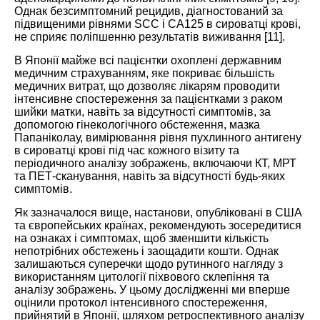
Однак безсимптомний рецидив, діагностований за
підвищеними рівнями SCC і CA125 в сироватці крові,
не сприяє поліпшенню результатів виживання [
11
].
В Японії майже всі пацієнтки охоплені державним
медичним страхуванням, яке покриває більшість
медичних витрат, що дозволяє лікарям проводити
інтенсивне спостереження за пацієнтками з раком
шийки матки, навіть за відсутності симптомів, за
допомогою гінекологічного обстеження, мазка
Папаніколау, вимірювання рівня пухлинного антигену
в сироватці крові під час кожного візиту та
періодичного аналізу зображень, включаючи КТ, МРТ
та ПЕТ-сканування, навіть за відсутності будь-яких
симптомів.
Як зазначалося вище, настанови, опубліковані в США
та європейських країнах, рекомендують зосередитися
на ознаках і симптомах, щоб зменшити кількість
непотрібних обстежень і заощадити кошти. Однак
залишаються суперечки щодо рутинного нагляду з
використанням цитології піхвового склепіння та
аналізу зображень. У цьому дослідженні ми вперше
оцінили протокол інтенсивного спостереження,
прийнятий в Японії, шляхом ретроспективного аналізу