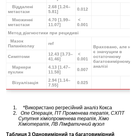
Віддалені
2.68 [1.24–
0.012
метастази
5.81]
Множинні
4.70 [1.99–
<
метастази
11.07]
0.001
Метод діагностики при рецидиві
Мазок
ref
Папаніколау
Враховано, але не
є значущим в
12.43 [3.73–
<
Симптоми
остаточному
41.46]
0.001
багатовимірному
аналізі
Маркери
4.13 [1.47–
0.007
пухлин
11.58]
2.94 [1.14–
Візуалізація
0.025
7.55]
*
Використано регресійний аналіз Кокса
Опе Операція, ПТ Променева терапія, СХПТ
Супутня хіміопроменева терапія, Хімо
Хіміотерапія, ЛВ Лімфатичний вузол
Таблиця 3 Одновимірний та багатовимірний