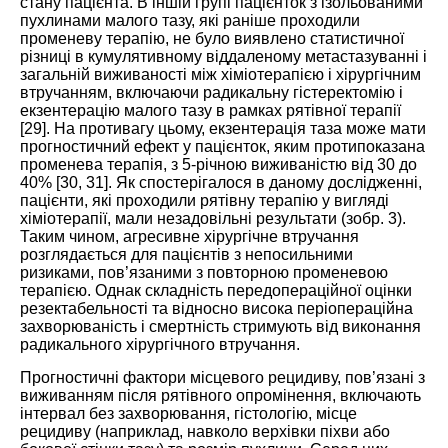
стану пацієнта. В іншій групі пацієнток з ізольованими
пухлинами малого тазу, які раніше проходили
променеву терапію, не було виявлено статистичної
різниці в кумулятивному віддаленому метастазуванні і
загальній виживаності між хіміотерапією і хірургічним
втручанням, включаючи радикальну гістеректомію і
екзентерацію малого тазу в рамках рятівної терапії
[
29
]. На противагу цьому, екзентерація таза може мати
прогностичний ефект у пацієнток, яким протипоказана
променева терапія, з 5-річною виживаністю від 30 до
40% [
30
,
31
]. Як спостерігалося в даному дослідженні,
пацієнти, які проходили рятівну терапію у вигляді
хіміотерапії, мали незадовільні результати (зобр.
3
).
Таким чином, агресивне хірургічне втручання
розглядається для пацієнтів з непосильними
ризиками, пов’язаними з повторною променевою
терапією. Однак складність передопераційної оцінки
резектабельності та відносно висока періопераційна
захворюваність і смертність стримують від виконання
радикального хірургічного втручання.
Прогностичні фактори місцевого рецидиву, пов’язані з
виживанням після рятівного опромінення, включають
інтервал без захворювання, гістологію, місце
рецидиву (наприклад, навколо верхівки піхви або