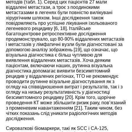
методів (табл.
1
). Серед цих пацієнтів 27 мали
віддалені метастази, а троє з поодинокими
метастазами в легенях були повністю вилікувані
хірургічним шляхом. Інші дослідження також
повідомляють про успішне лікування ізольованого
легеневого рецидиву [
6
,
18
]. Італійське
багатоцентрове ретроспективне дослідження
продемонструвало, що 80-90% віддалених метастазів
і метастазів у лімфатичні вузли були діагностовані за
допомогою аналізу зображень [
19
], що означає, що
візуальна діагностика є більш чутливою для
виявлення віддалених метастазів. Хоча деяким
пацієнтам, включаючи наших, рутинна візуальна
діагностика допомагає виявити безсимптомний
рецидив у віддалених регіонах, ТГО не рекомендує
проводити рутинне візуальне діагностування як з
огляду на співвідношення витрат і результатів, так і з
огляду на низьку результативність у діагностиці
безсимптомного рецидиву [
20
]. Крім того, щорічне
проведення КТ може збільшити ризик раку, пов’язаний
з променевим навантаженням [
21
]. Таким чином, без
чітких показань слід уникати радіологічних методів
дослідження.
Сироваткові біомаркери, такі як SCC і CA-125,