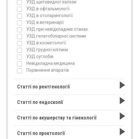
УЗД щитовидної залози
УЗД в офтальмології
УЗД в отоларингології
УЗД в ветеринарії
УЗД при невідкладних станах
УЗД гепатобіліарної системи
УЗД в косметології
УЗД грудної клітини
УЗД суглобів
Невідкладна медицина
Порівняння апаратів
Статті по рентгенології
Статті по ендоскопії
Статті по акушерству та гінекології
Статті по проктології