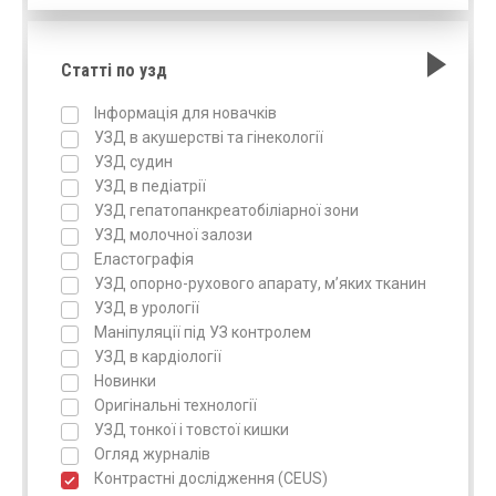
Статті по узд
Інформація для новачків
УЗД в акушерстві та гінекології
УЗД судин
УЗД в педіатрії
УЗД гепатопанкреатобіліарної зони
УЗД молочної залози
Еластографія
УЗД опорно-рухового апарату, м’яких тканин
УЗД в урології
Маніпуляції під УЗ контролем
УЗД в кардіології
Новинки
Оригінальні технології
УЗД тонкої і товстої кишки
Огляд журналів
Контрастні дослідження (CEUS)