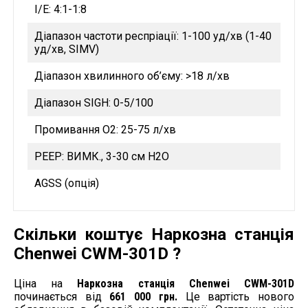
I/E: 4:1-1:8
Діапазон частоти респріації: 1-100 уд/хв (1-40
уд/хв, SIMV)
Діапазон хвилинного об’єму: >18 л/хв
Діапазон SIGH: 0-5/100
Промивання O2: 25-75 л/хв
PEEP: ВИМК., 3-30 см H2O
AGSS (опція)
Скільки коштує Наркозна станція
Chenwei CWM-301D ?
Ціна на
Наркозна станція Chenwei CWM-301D
починається від
661 000 грн.
Це вартість нового