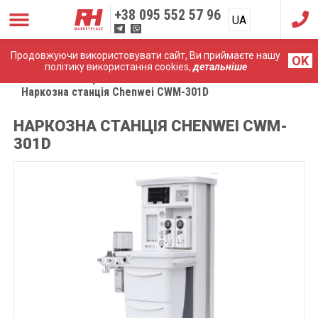
+38
095 552 57 96
UA
RU
Продовжуючи використовувати сайт, Ви приймаєте нашу
OK
політику використання cookies,
детальніше
Головна
Апарати ШВЛ
Наркозна станція Chenwei CWM-301D
НАРКОЗНА СТАНЦІЯ CHENWEI CWM-
301D