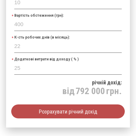
Вартість обстеження (грн):
К-сть робочих днів (в місяць):
Додаткові витрати від доходу ( % )
річнiй дохід:
від
792 000
грн.
Розрахувати річний дохід