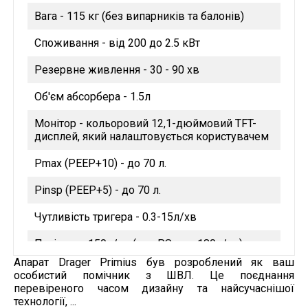
Вага - 115 кг (без випарників та балонів)
Споживання - від 200 до 2.5 кВт
Резервне живлення - 30 - 90 хв
Об'єм абсорбера - 1.5л
Монітор - кольоровий 12,1-дюймовий TFT-
дисплей, який налаштовується користувачем
Pmax (PEEP+10) - до 70 л.
Pinsp (PEEP+5) - до 70 л.
Чутливість тригера - 0.3-15л/хв
Потік - до 150л/хв (при PS - до 180л/хв)
Апарат Drager Primius був розроблений як ваш
Дихальний об'єм - SIMV 20-1400мл, PCV 5-
особистий помічник з ШВЛ. Це поєднання
1400мл, 10-1400мл (в режимі тиску)
перевіреного часом дизайну та найсучаснішої
технології, ...