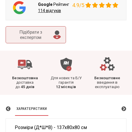
Google
Рейтинг
4.9/5
114 відгуків
Підібрати з
експертом
Безкоштовна
Для нових та Б/У
Безкоштовне
доставка
гарантія
введення в
до
45 днів
12 місяців
експлуатацію
ХАРАКТЕРИСТИКИ
Розміри (Д*Ш*В) - 137x80x80 см