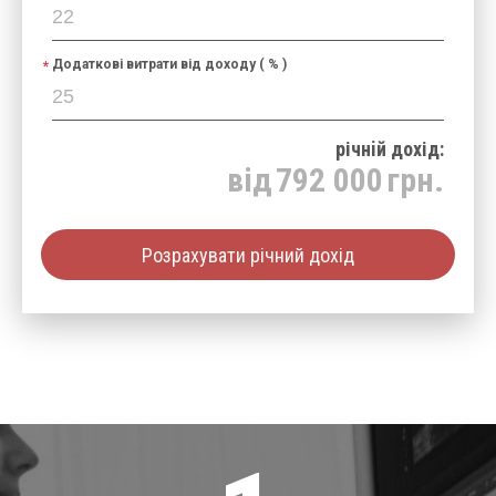
Додаткові витрати від доходу ( % )
річнiй дохід:
від
792 000
грн.
Розрахувати річний дохід