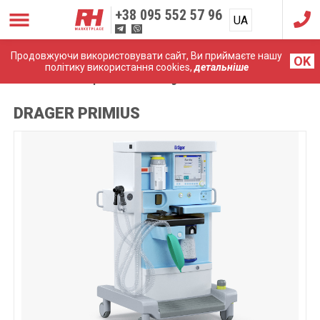
+38
095 552 57 96
UA
RU
Продовжуючи використовувати сайт, Ви приймаєте нашу
OK
політику використання cookies,
детальніше
Головна
Апарати ШВЛ
Drager Primius
DRAGER PRIMIUS