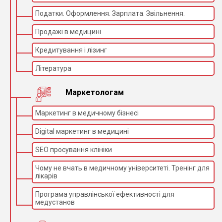
Концентрація - O2 21-100 об
Податки. Оформлення. Зарплата. Звільнення.
Промивання O2 - > 35 л/хв
Продажі в медицині
Безпечний потік O2 - 0-12л/хв
Кредитування і лізинг
Література
Маркетологам
Маркетинг в медичному бізнесі
Digital маркетинг в медицині
SEO просування клініки
Чому не вчать в медичному університеті. Тренінг для
лікарів
Програма управлінської ефективності для
медустанов