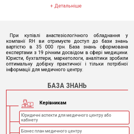
Частота дихання - 3-80 вдихів/хв.
Детальніше
Інспірація - 0.2-6.7 с.
Співвідношення часу вдиху/видиху (I:E) -
максимально 5:1 до 1:99
При купівлі анастезіологічного обладнання у
компанії RH ви отримуєте доступ до бази знань
Час плато (TIP: TINSP) - 0-60%
вартістю в 35 000 грн. База знань сформована
експертами з 19 річним досвідом в сфері медицини.
PEEPvolume mode - 0-20гПа (Pmax -10 гПа)
Юристи, бухгалтери, маркетологи, аналітики зробили
оптимальну добірку практичної і тільки потрібної
PEEPpressure mode - 0-20гПа (Pinsp -5 гПа)
інформації для медичного центру.
Витрата свіжого газу - 0 та 0.2–18 л/хв
БАЗА ЗНАНЬ
Tslope - 0-2с
Загальний витік у системі - <150мл при 30гПа
Керівникам
(автоматичний тест на герметичність)
Юридичні аспекти для медичного центру або
Контроль потоку O2 Функція ORC - не менше
кабінету
25% або 200 мл/хв для закису азоту (N2O) як
газ-носій
Бізнес план медичного центру