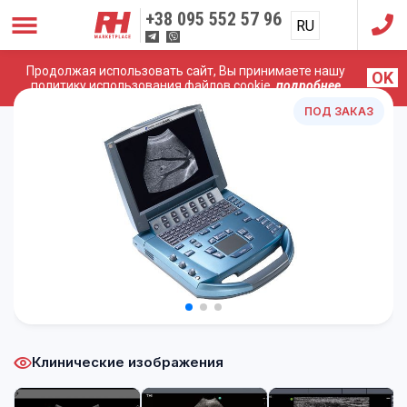
+38
095 552 57 96
RU
UA
Продолжая использовать сайт, Вы принимаете нашу
OK
Главная
/
УЗИ Аппараты
/
Sonosite
/
SONOSITE MicroMaxx
политику использования файлов cookie,
подробнее
ПОД ЗАКАЗ
Клинические изображения