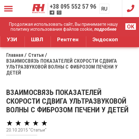
+38
095 552 57 96
RU
UA
Дистрибуция медицинского оборудования
Продолжая использовать сайт, Вы принимаете нашу
OK
политику использования файлов cookie,
подробнее
УЗИ
ШВЛ
Рентген
Эндоскоп
Главная
Статьи
ВЗАИМОСВЯЗЬ ПОКАЗАТЕЛЕЙ СКОРОСТИ СДВИГА
УЛЬТРАЗВУКОВОЙ ВОЛНЫ С ФИБРОЗОМ ПЕЧЕНИ У
ДЕТЕЙ
ВЗАИМОСВЯЗЬ ПОКАЗАТЕЛЕЙ
СКОРОСТИ СДВИГА УЛЬТРАЗВУКОВОЙ
ВОЛНЫ С ФИБРОЗОМ ПЕЧЕНИ У ДЕТЕЙ
★ ★ ★ ★ ★
20.10.2015 "Статьи"