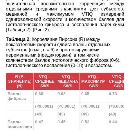
значительная положительная корреляция между
отдельными средними значениями для субъектов,
медианой и максимумом VTIQ измерений
сдвиговолновой скорости и количеством баллов для
гистологического фиброза и воспаления паренхимы
(Таблица 2), (Рис. 2).
Таблица 2.
Корреляция Пирсона (R) между
показателями скорости сдвига волны отдельных
субъектов (в м/с, n = 6) и прогнозирующими
переменными (предикторами), в том числе
количеством баллов гистологического фиброза (0-6),
гистологического воспаления (0-18) и возрастом.
R (P-
VTQ –
VTQ –
VTQ –
VTIQ –
ЗНАЧЕНИЕ)
СРЕДНЕЕ
МЕДИАНА
МАКСИМУМ
СРЕДНЕЕ
(N)
SWS
SWS
SWS
SWS
Баллы
0.68
0.63
0.65
0.73
фиброза
(<0.0001)
(<0.0001)
(<0.0001)
(<0.0001)
(49)
(49)
(49)
(48)
Баллы
0.47
0.45
0.52
0.44
воспаления