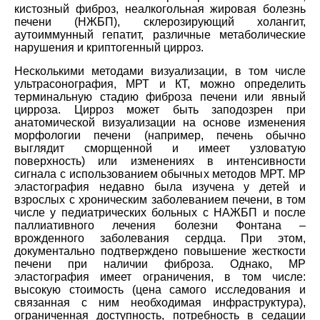
кистозный фиброз, неалкогольная жировая болезнь
печени (НЖБП), склерозирующий холангит,
аутоиммунный гепатит, различные метаболические
нарушения и криптогенный цирроз.
Несколькими методами визуализации, в том числе
ультрасонография, МРТ и КТ, можно определить
терминальную стадию фиброза печени или явный
цирроза. Цирроз может быть заподозрен при
анатомической визуализации на основе изменения
морфологии печени (например, печень обычно
выглядит сморщенной и имеет узловатую
поверхность) или изменениях в интенсивности
сигнала с использованием обычных методов МРТ. МР
эластография недавно была изучена у детей и
взрослых с хроническим заболеванием печени, в том
числе у педиатрических больных с НАЖБП и после
паллиативного лечения болезни Фонтана –
врожденного заболевания сердца. При этом,
документально подтверждено повышение жесткости
печени при наличии фиброза. Однако, МР
эластография имеет ограничения, в том числе:
высокую стоимость (цена самого исследования и
связанная с ним необходимая инфраструктура),
ограниченная доступность, потребность в седации