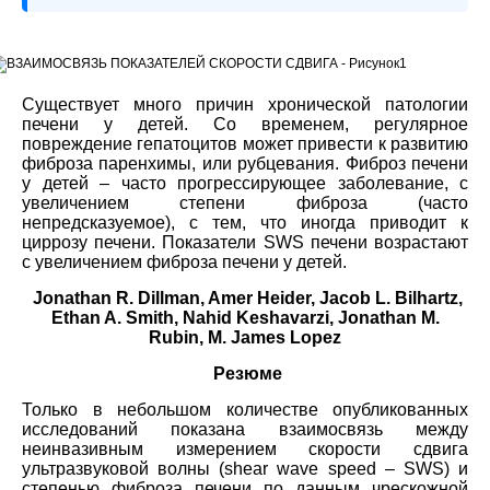
Существует много причин хронической патологии
печени у детей. Со временем, регулярное
повреждение гепатоцитов может привести к развитию
фиброза паренхимы, или рубцевания. Фиброз печени
у детей – часто прогрессирующее заболевание, с
увеличением степени фиброза (часто
непредсказуемое), с тем, что иногда приводит к
циррозу печени. Показатели SWS печени возрастают
с увеличением фиброза печени у детей.
Jonathan R. Dillman, Amer Heider, Jacob L. Bilhartz,
Ethan A. Smith, Nahid Keshavarzi, Jonathan M.
Rubin, M. James Lopez
Резюме
Только в небольшом количестве опубликованных
исследований показана взаимосвязь между
неинвазивным измерением скорости сдвига
ультразвуковой волны (shear wave speed – SWS) и
степенью фиброза печени по данным чрескожной