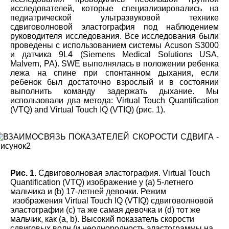
исследователей, которые специализировались на
педиатрической ультразвуковой технике
сдвиговолновой эластография под наблюдением
руководителя исследования. Все исследования были
проведены с использованием системы Acuson S3000
и датчика 9L4 (Siemens Medical Solutions USA,
Malvern, PA). SWE выполнялась в положении ребенка
лежа на спине при спонтанном дыхания, если
ребенок был достаточно взрослый и в состоянии
выполнить команду задержать дыхание. Мы
использовали два метода
: Virtual Touch Quantification
(VTQ) and Virtual Touch IQ (VTIQ) (
рис
. 1).
Рис. 1.
Сдвиговолновая эластография. Virtual Touch
Quantification (VTQ) изображение у (а) 5-летнего
мальчика и (b) 17-летней девочки. Режим
изображения Virtual Touch IQ (VTIQ) сдвиговолновой
эластографии (c) та же самая девочка и (d) тот же
мальчик, как (а, b). Высокий показатель скорости
сдвиговых волн (и неоднородность эластограммы на