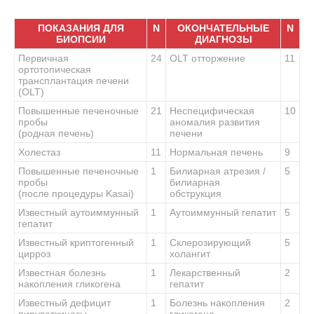
ПОКАЗАНИЯ ДЛЯ
N
ОКОНЧАТЕЛЬНЫЕ
N
БИОПСИИ
ДИАГНОЗЫ
Первичная
24
OLT отторжение
11
ортотопическая
трансплантация печени
(OLT)
Повышенные печеночные
21
Неспецифическая
10
пробы
аномалия развития
(родная печень)
печени
Холестаз
11
Нормальная печень
9
Повышенные печеночные
1
Билиарная атрезия /
5
пробы
билиарная
(после процедуры Kasai)
обструкция
Известный аутоиммунный
1
Аутоиммунный гепатит
5
гепатит
Известный криптогенный
1
Склерозирующий
5
цирроз
холангит
Известная болезнь
1
Лекарственный
2
накопления гликогена
гепатит
Известный дефицит
1
Болезнь накопления
2
пируваткиназы
гликогена