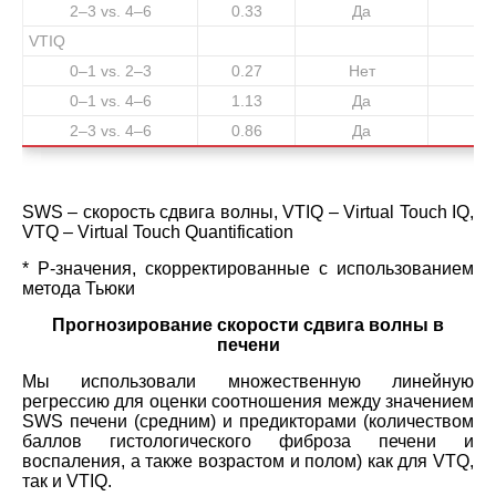
2–3 vs. 4–6
0.33
Да
VTIQ
0–1 vs. 2–3
0.27
Нет
0–1 vs. 4–6
1.13
Да
2–3 vs. 4–6
0.86
Да
SWS –
скорость сдвига волны
, VTIQ – Virtual Touch IQ,
VTQ – Virtual Touch Quantification
* P-значения, скорректированные с использованием
метода Тьюки
Прогнозирование скорости сдвига волны в
печени
Мы использовали множественную линейную
регрессию для оценки соотношения между значением
SWS печени (средним) и предикторами (количеством
баллов гистологического фиброза печени и
воспаления, а также возрастом и полом) как для VTQ,
так и VTIQ.