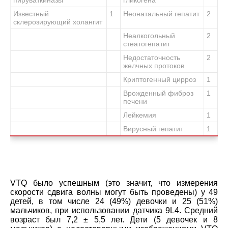
Известный
1
Неонатальный гепатит
2
склерозирующий холангит
Неалкогольный
2
стеатогепатит
Недостаточность
2
желчных протоков
Криптогенный цирроз
1
Врожденный фиброз
1
печени
Лейкемия
1
Вирусный гепатит
1
VTQ было успешным (это значит, что измерения
скорости сдвига волны могут быть проведены) у 49
детей, в том числе 24 (49%) девочки и 25 (51%)
мальчиков, при использовании датчика 9L4. Средний
возраст был 7,2 ± 5,5 лет. Дети (5 девочек и 8