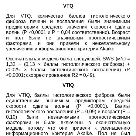
VTQ
Для VTQ, количество баллов гистологического
фиброза печени и воспаления были значимыми
предикторами среднего значения скорости сдвига
волны (P <0,0001 и P = 0,04 соответственно). Возраст
и пол были не значимыми прогностическими
факторами, и они привели к нежелательному
увеличению информационного критерия Akaike.
Окончательная модель была следующей: SWS (м/с) =
1,32 + (0,13 × баллы гистологического фиброза) +
(0,025 × баллы гистологического воспаления) (Р
<0,0001; скорректированное R2 = 0,49).
VTIQ
Для VTIQ, баллы гистологического фиброза были
единственным значимым предиктором средней
скорости сдвига волны (Р <0,0001). Баллы
гистологического воспаления (Р = 0,09) и возраст (Р =
0,10) были незначимыми прогностическими
факторами и были включены в окончательную
модель, потому что они привели к уменьшению
информационного критерия Akaike. Пол не был