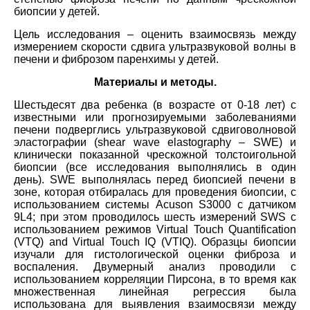
биопсии у детей.
Цель исследования – оценить взаимосвязь между
измерением скорости сдвига ультразвуковой волны в
печени и фиброзом паренхимы у детей.
Материалы и методы.
Шестьдесят два ребенка (в возрасте от 0-18 лет) с
известными или прогнозируемыми заболеваниями
печени подверглись ультразвуковой сдвиговолновой
эластографии (shear wave elastography – SWE) и
клинически показанной чрескожной толстоигольной
биопсии (все исследования выполнялись в один
день). SWE выполнялась перед биопсией печени в
зоне, которая отбиралась для проведения биопсии, с
использованием системы Acuson S3000 с датчиком
9L4; при этом проводилось шесть измерений SWS с
использованием режимов Virtual Touch Quantification
(VTQ) and Virtual Touch IQ (VTIQ). Образцы биопсии
изучали для гистологической оценки фиброза и
воспаления. Двумерный анализ проводили с
использованием корреляции Пирсона, в то время как
множественная линейная регрессия была
использована для выявления взаимосвязи между