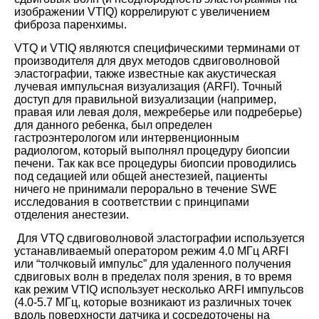
изображении VTIQ) коррелируют с увеличением
фиброза паренхимы.
VTQ и VTIQ являются специфическими терминами от
производителя для двух методов сдвиговолновой
эластографии, также известные как акустическая
лучевая импульсная визуализация (ARFI). Точный
доступ для правильной визуализации (например,
правая или левая доля, межреберье или подреберье)
для данного ребенка, был определен
гастроэнтерологом или интервенционным
радиологом, который выполнял процедуру биопсии
печени. Так как все процедуры биопсии проводились
под седацией или общей анестезией, пациенты
ничего не принимали перорально в течение SWE
исследования в соответствии с принципами
отделения анестезии.
Для VTQ сдвиговолновой эластографии используется
устанавливаемый оператором режим 4.0 МГц ARFI
или “толчковый импульс” для удаленного получения
сдвиговых волн в пределах поля зрения, в то время
как режим VTIQ использует несколько ARFI импульсов
(4.0-5.7 МГц, которые возникают из различных точек
вдоль поверхности датчика и сосредоточены на