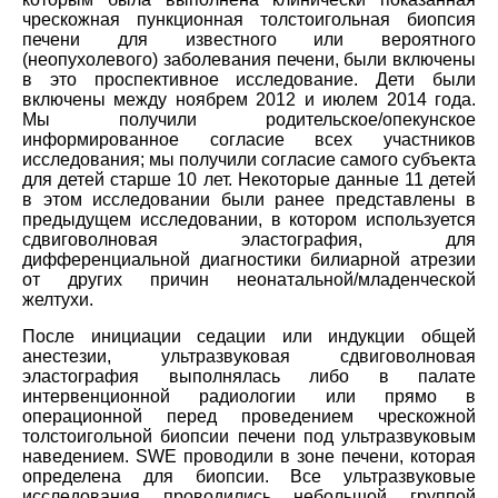
чрескожная пункционная толстоигольная биопсия
печени для известного или вероятного
(неопухолевого) заболевания печени, были включены
в это проспективное исследование. Дети были
включены между ноябрем 2012 и июлем 2014 года.
Мы получили родительское/опекунское
информированное согласие всех участников
исследования; мы получили согласие самого субъекта
для детей старше 10 лет. Некоторые данные 11 детей
в этом исследовании были ранее представлены в
предыдущем исследовании, в котором используется
сдвиговолновая эластография, для
дифференциальной диагностики билиарной атрезии
от других причин неонатальной/младенческой
желтухи.
После инициации седации или индукции общей
анестезии, ультразвуковая сдвиговолновая
эластография выполнялась либо в палате
интервенционной радиологии или прямо в
операционной перед проведением чрескожной
толстоигольной биопсии печени под ультразвуковым
наведением. SWE проводили в зоне печени, которая
определена для биопсии. Все ультразвуковые
исследования проводились небольшой группой