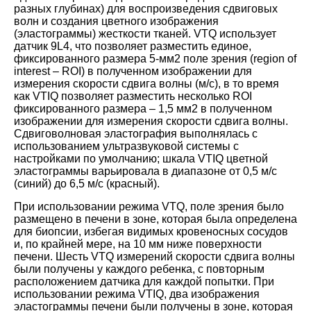
разных глубинах) для воспроизведения сдвиговых
волн и создания цветного изображения
(эластограммы) жесткости тканей. VTQ использует
датчик 9L4, что позволяет разместить единое,
фиксированного размера 5-мм2 поле зрения (region of
interest – ROI) в полученном изображении для
измерения скорости сдвига волны (м/с), в то время
как VTIQ позволяет разместить несколько ROI
фиксированного размера – 1,5 мм2 в полученном
изображении для измерения скорости сдвига волны.
Сдвиговолновая эластография выполнялась с
использованием ультразвуковой системы с
настройками по умолчанию; шкала VTIQ цветной
эластограммы варьировала в диапазоне от 0,5 м/с
(синий) до 6,5 м/с (красный).
При использовании режима VTQ, поле зрения было
размещено в печени в зоне, которая была определена
для биопсии, избегая видимых кровеносных сосудов
и, по крайней мере, на 10 мм ниже поверхности
печени. Шесть VTQ измерений скорости сдвига волны
были получены у каждого ребенка, с повторным
расположением датчика для каждой попытки. При
использовании режима VTIQ, два изображения
эластограммы печени были получены в зоне, которая