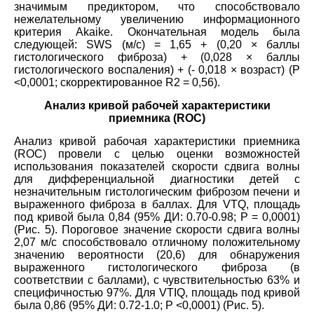
значимым предиктором, что способствовало
нежелательному увеличению информационного
критерия Akaike. Окончательная модель была
следующей: SWS (м/с) = 1,65 + (0,20 × баллы
гистологического фиброза) + (0,028 × баллы
гистологического воспаления) + (- 0,018 × возраст) (Р
<0,0001; скорректированное R2 = 0,56).
Анализ кривой рабочей характеристики
приемника (ROC)
Анализ кривой рабочая характеристики приемника
(ROC) провели с целью оценки возможностей
использования показателей скорости сдвига волны
для дифференциальной диагностики детей с
незначительным гистологическим фиброзом печени и
выраженного фиброза в баллах. Для VTQ, площадь
под кривой была 0,84 (95% ДИ: 0.70-0.98; Р = 0,0001)
(Рис. 5). Пороговое значение скорости сдвига волны
2,07 м/с способствовало отличному положительному
значению вероятности (20,6) для обнаружения
выраженного гистологического фиброза (в
соответствии с баллами), с чувствительностью 63% и
специфичностью 97%. Для VTIQ, площадь под кривой
была 0,86 (95% ДИ: 0.72-1.0; Р <0,0001) (Рис. 5).