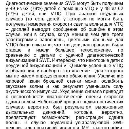
Диагностические значения SWS могут быть получены
у 49 из 62 (79%) детей с помощью VTQ и у 48 из 62
(77%) детей, при VTIQ. При анализе неудачных
случаев (то есть детей, у которых не могли быть
получены измерения скорости сдвига волны для VTQ
– дисплей выводит сообщение об ошибке в этом
случае, или в случае, когда меньше чем две трети
эластограммы заполнены, цветными данными для
VTIQ) было показано, что эти дети, как правило, были
старше и имели большее телосложение, по
сравнению с детьми с удачной диагностической
визуализацией SWE. Интересно, что некоторые дети с
неудачной визуализацией VTQ имели успешные VTIQ
изображения, и наоборот, это явление – для которого
мы не имеем определенного объяснения. Увеличение
жировой ткани брюшной стенки может ослаблять
звуковые волны и как результат уменьшать силу
акустического импульса. Ухудшение сигнала приводит
к неспособности диагностической оценки скорости
сдвига волны. Небольшой процент недиагностических
случаев, вероятно, был результатом выраженных
дыхательных движений, которые, вероятно,
препятствуют возможности регистрации сдвига
волны. В случае неудачной ультразвуковой SWE
печени, альтернативой является MR эластография,