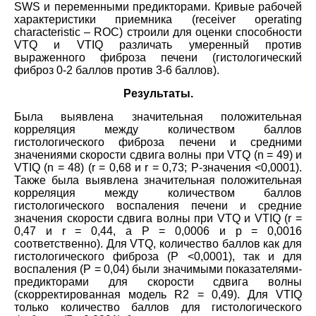
SWS и переменными предикторами. Кривые рабочей
характеристики приемника (receiver operating
characteristic – ROC) строили для оценки способности
VTQ и VTIQ различать умеренный против
выраженного фиброза печени (гистологический
фиброз 0-2 баллов против 3-6 баллов).
Результаты.
Была выявлена значительная положительная
корреляция между количеством баллов
гистологического фиброза печени и средними
значениями скорости сдвига волны при VTQ (n = 49) и
VTIQ (n = 48) (r = 0,68 и r = 0,73; P-значения <0,0001).
Также была выявлена значительная положительная
корреляция между количеством баллов
гистологического воспаления печени и средние
значения скорости сдвига волны при VTQ и VTIQ (r =
0,47 и r = 0,44, а P = 0,0006 и р = 0,0016
соответственно). Для VTQ, количество баллов как для
гистологического фиброза (Р <0,0001), так и для
воспаления (Р = 0,04) были значимыми показателями-
предикторами для скорости сдвига волны
(скорректированная модель R2 = 0,49). Для VTIQ
только количество баллов для гистологического