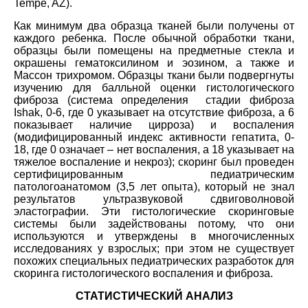
Tempe, AZ).
Как минимум два образца тканей были получены от
каждого ребенка. После обычной обработки ткани,
образцы были помещены на предметные стекла и
окрашены гематоксилином и эозином, а также и
Массон трихромом. Образцы ткани были подвергнуты
изучению для балльной оценки гистологического
фиброза (система определения стадии фиброза
Ishak, 0-6, где 0 указывает на отсутствие фиброза, а 6
показывает наличие цирроза) и воспаления
(модифицированный индекс активности гепатита, 0-
18, где 0 означает – нет воспаления, а 18 указывает на
тяжелое воспаление и некроз); скоринг был проведен
сертифицированным педиатрическим
патологоанатомом (3,5 лет опыта), который не знал
результатов ультразвуковой сдвиговолновой
эластографии. Эти гистологические скоринговые
системы были задействованы потому, что они
используются и утверждены в многочисленных
исследованиях у взрослых; при этом не существует
похожих специальных педиатрических разработок для
скоринга гистологического воспаления и фиброза.
СТАТИСТИЧЕСКИЙ АНАЛИЗ