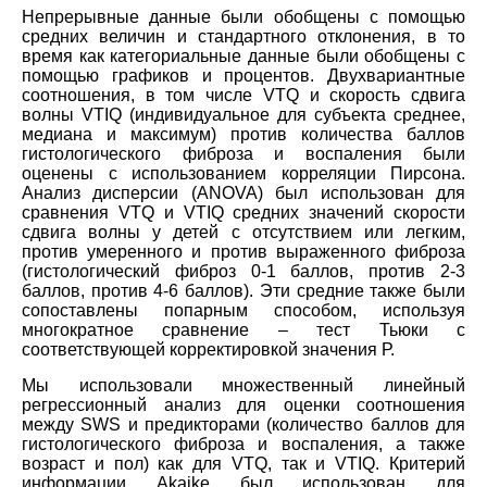
Непрерывные данные были обобщены с помощью
средних величин и стандартного отклонения, в то
время как категориальные данные были обобщены с
помощью графиков и процентов. Двухвариантные
соотношения, в том числе VTQ и скорость сдвига
волны VTIQ (индивидуальное для субъекта среднее,
медиана и максимум) против количества баллов
гистологического фиброза и воспаления были
оценены с использованием корреляции Пирсона.
Анализ дисперсии (ANOVA) был использован для
сравнения VTQ и VTIQ средних значений скорости
сдвига волны у детей с отсутствием или легким,
против умеренного и против выраженного фиброза
(гистологический фиброз 0-1 баллов, против 2-3
баллов, против 4-6 баллов). Эти средние также были
сопоставлены попарным способом, используя
многократное сравнение – тест Тьюки с
соответствующей корректировкой значения Р.
Мы использовали множественный линейный
регрессионный анализ для оценки соотношения
между SWS и предикторами (количество баллов для
гистологического фиброза и воспаления, а также
возраст и пол) как для VTQ, так и VTIQ. Критерий
информации Akaike был использован для