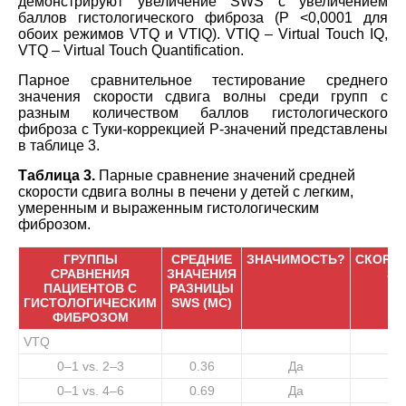
демонстрируют увеличение SWS с увеличением
баллов гистологического фиброза (Р <0,0001 для
обоих режимов VTQ и VTIQ). VTIQ – Virtual Touch IQ,
VTQ – Virtual Touch Quantification.
Парное сравнительное тестирование среднего
значения скорости сдвига волны среди групп с
разным количеством баллов гистологического
фиброза с Туки-коррекцией P-значений представлены
в таблице 3.
Таблица 3.
Парные сравнение значений средней
скорости сдвига волны в печени у детей с легким,
умеренным и выраженным гистологическим
фиброзом.
ГРУППЫ
СРЕДНИЕ
ЗНАЧИМОСТЬ?
СКОРР
СРАВНЕНИЯ
ЗНАЧЕНИЯ
ЗН
ПАЦИЕНТОВ С
РАЗНИЦЫ
ГИСТОЛОГИЧЕСКИМ
SWS (МС)
ФИБРОЗОМ
VTQ
0–1 vs. 2–3
0.36
Да
0–1 vs. 4–6
0.69
Да