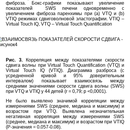
фиброза. Бокс-графики показывают увеличение
показателей SWS печени одновременно с
увеличением фиброза паренхимы при (а) VTQ и (b)
VTIQ режимах сдвиговолновой эластографии. VTIQ –
Virtual Touch IQ, VTQ – Virtual Touch Quantification
Рис. 3.
Корреляция между показателями скорости
сдвига волны при Virtual Touch Quantification (VTQ) и
Virtual Touch IQ (VTIQ). Диаграмма разброса (с
усредненной кривой и 95% доверительным
интервалом) показывает взаимосвязь между
средними значениями скорости сдвига волны (SWS)
при VTQ и VTIQ у 44 детей (r = 0,79; p <0,0001).
Не было выявлено значимой корреляции между
измерениями SWS (среднее, медиана и максимум) и
возрастом при VTQ. Выявлена незначительная
негативная корреляция между измерениями SWS
(среднее, медиана и максимум) и возрастом при VTIQ
(P-значения = 0.057-0.08).