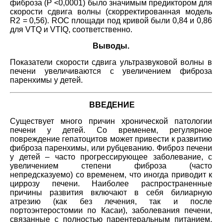
фиброза (Р <0,0001) было значимым предиктором для
скорости сдвига волны (скорректированная модель
R2 = 0,56). ROC площади под кривой были 0,84 и 0,86
для VTQ и VTIQ, соответственно.
Выводы.
Показатели скорости сдвига ультразвуковой волны в
печени увеличиваются с увеличением фиброза
паренхимы у детей.
ВВЕДЕНИЕ
Существует много причин хронической патологии
печени у детей. Со временем, регулярное
повреждение гепатоцитов может привести к развитию
фиброза паренхимы, или рубцеванию. Фиброз печени
у детей – часто прогрессирующее заболевание, с
увеличением степени фиброза (часто
непредсказуемо) со временем, что иногда приводит к
циррозу печени. Наиболее распространенные
причины развития включают в себя билиарную
атрезию (как без лечения, так и после
портоэнтеростомии по Касаи), заболевания печени,
связанные с полностью парентеральным питанием,