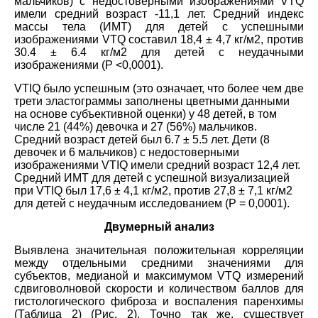
мальчиков) с недостоверными изображениями VTQ
имели средний возраст -11,1 лет. Средний индекс
массы тела (ИМТ) для детей с успешными
изображениями VTQ составил 18,4 ± 4,7 кг/м2, против
30.4 ± 6.4 кг/м2 для детей с неудачными
изображениями (Р <0,0001).
VTIQ было успешным (это означает, что более чем две
трети эластограммы заполнены цветными данными
на основе субъективной оценки) у 48 детей, в том
числе 21 (44%) девочка и 27 (56%) мальчиков.
Средний возраст детей был 6.7 ± 5.5 лет. Дети (8
девочек и 6 мальчиков) с недостоверными
изображениями VTIQ имели средний возраст 12,4 лет.
Средний ИМТ для детей с успешной визуализацией
при VTIQ был 17,6 ± 4,1 кг/м2, против 27,8 ± 7,1 кг/м2
для детей с неудачным исследованием (Р = 0,0001).
Двумерный анализ
Выявлена значительная положительная корреляции
между отдельными средними значениями для
субъектов, медианой и максимумом VTQ измерений
сдвиговолновой скорости и количеством баллов для
гистологического фиброза и воспаления паренхимы
(Таблица 2) (Рис. 2). Точно так же, существует