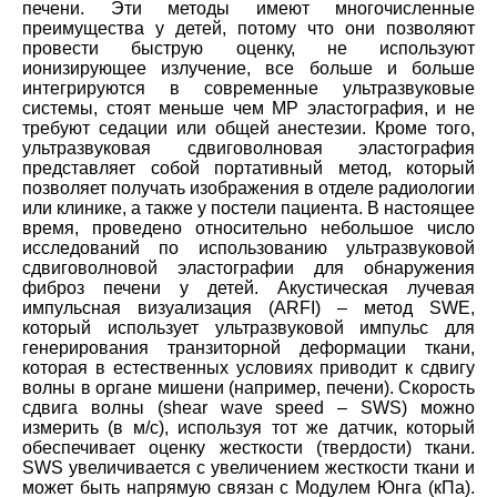
печени. Эти методы имеют многочисленные
преимущества у детей, потому что они позволяют
провести быструю оценку, не используют
ионизирующее излучение, все больше и больше
интегрируются в современные ультразвуковые
системы, стоят меньше чем МР эластография, и не
требуют седации или общей анестезии. Кроме того,
ультразвуковая сдвиговолновая эластография
представляет собой портативный метод, который
позволяет получать изображения в отделе радиологии
или клинике, а также у постели пациента. В настоящее
время, проведено относительно небольшое число
исследований по использованию ультразвуковой
сдвиговолновой эластографии для обнаружения
фиброз печени у детей. Акустическая лучевая
импульсная визуализация (ARFI) – метод SWE,
который использует ультразвуковой импульс для
генерирования транзиторной деформации ткани,
которая в естественных условиях приводит к сдвигу
волны в органе мишени (например, печени). Скорость
сдвига волны (shear wave speed – SWS) можно
измерить (в м/с), используя тот же датчик, который
обеспечивает оценку жесткости (твердости) ткани.
SWS увеличивается с увеличением жесткости ткани и
может быть напрямую связан с Модулем Юнга (кПа).