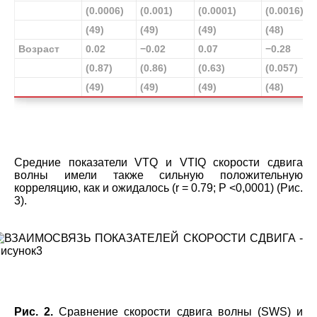
(0.0006)
(0.001)
(0.0001)
(0.0016)
(49)
(49)
(49)
(48)
Возраст
0.02
−0.02
0.07
−0.28
(0.87)
(0.86)
(0.63)
(0.057)
(49)
(49)
(49)
(48)
Средние показатели VTQ и VTIQ скорости сдвига
волны имели также сильную положительную
корреляцию, как и ожидалось (r = 0.79; Р <0,0001) (Рис.
3).
Рис. 2.
Сравнение скорости сдвига волны (SWS) и