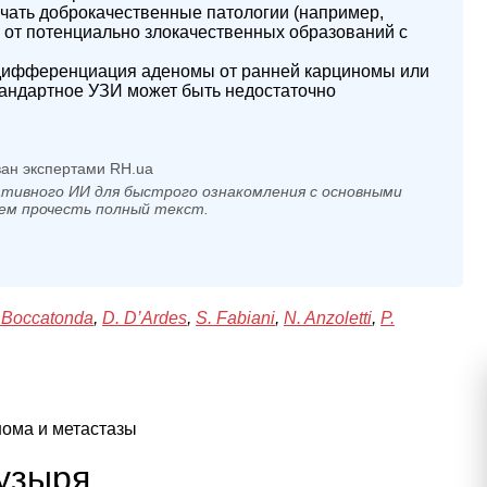
чать доброкачественные патологии (например,
 от потенциально злокачественных образований с
к дифференциация аденомы от ранней карциномы или
тандартное УЗИ может быть недостаточно
ан экспертами RH.ua
тивного ИИ для быстрого ознакомления с основными
ем прочесть полный текст.
 Boccatonda
,
D. D’Ardes
,
S. Fabiani
,
N. Anzoletti
,
P.
нома и метастазы
узыря