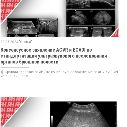
28.05.2024 "Статьи"
Консенсусное заявление ACVR и ECVDI по
стандартизации ультразвукового исследования
органов брюшной полости
🤖 Краткий пересказ от ИИ Это консенсусное заявление от ACVR и ECVDI
устанавливает с...