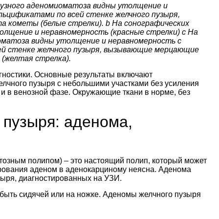
фузного аденомиоматоза видны утолщение и
льцификатами по всей стенке желчного пузыря,
 кометы (белые стрелки). b На сонографических
лщение и неравномерность (красные стрелки) c На
оматоза видны утолщение и неравномерность с
ей стенке желчного пузыря, вызывающие мерцающие
(желтая стрелка).
гностики. Основные результаты включают
лчного пузыря с небольшими участками без усиления
 и в венозной фазе. Окружающие ткани в норме, без
 пузыря: аденома,
озным полипом) – это настоящий полип, который может
рования аденом в аденокарциному неясна. Аденома
зыря, диагностированных на УЗИ.
 быть сидячей или на ножке. Аденомы желчного пузыря