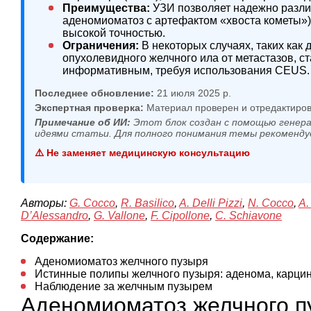
Преимущества:
УЗИ позволяет надежно разли
аденомиоматоз с артефактом «хвоста кометы»)
высокой точностью.
Ограничения:
В некоторых случаях, таких ка
опухолевидного желчного ила от метастазов, с
информативным, требуя использования CEUS.
Последнее обновление:
21 июля 2025 р.
Экспертная проверка:
Материал проверен и отредактиров
Примечание об ИИ:
Этот блок создан с помощью генера
идеями статьи. Для полного понимания темы рекоменду
⚠️ Не заменяет медицинскую консультацию
Авторы:
G. Cocco
,
R. Basilico
,
A. Delli Pizzi
,
N. Cocco
,
A.
D’Alessandro
,
G. Vallone
,
F. Cipollone
,
C. Schiavone
Содержание:
Аденомиоматоз желчного пузыря
Истинные полипы желчного пузыря: аденома, карци
Наблюдение за желчным пузырем
Аденомиоматоз желчного п