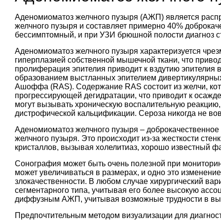
Аденомиоматоз желчного пузыря (АЖП) является расп
желчного пузыря и составляет примерно 40% доброкач
бессимптомный, и при УЗИ брюшной полости диагноз с
Аденомиоматоз желчного пузыря характеризуется чрез
гиперплазией собственной мышечной ткани, что приво
пролиферация эпителия приводит к вздутию эпители
образованием выстланных эпителием дивертикулярных
Ашоффа (RAS). Содержание RAS состоит из желчи, кот
прогрессирующей дегидратации, что приводит к осажд
могут вызывать хроническую воспалительную реакцию
дистрофической кальцификации. Сероза никогда не во
Аденомиоматоз желчного пузыря – доброкачественное 
желчного пузыря. Это происходит из-за жесткости стен
кристаллов, вызывая холелитиаз, хорошо известный ф
Сонография может быть очень полезной при монитори
может увеличиваться в размерах, и одно это изменение
злокачественности. В любом случае хирургический вар
сегментарного типа, учитывая его более высокую ассоц
диффузным АЖП, учитывая возможные трудности в выя
Предпочтительным методом визуализации для диагнос