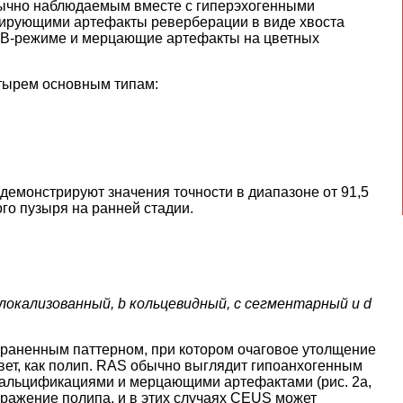
бычно наблюдаемым вместе с гиперэхогенными
рирующими артефакты реверберации в виде хвоста
в B-режиме и мерцающие артефакты на цветных
етырем основным типам:
емонстрируют значения точности в диапазоне от 91,5
о пузыря на ранней стадии.
 локализованный, b кольцевидный, c сегментарный и d
раненным паттерном, при котором очаговое утолщение
вет, как полип. RAS обычно выглядит гипоанхогенным
кальцификациями и мерцающими артефактами (рис. 2a,
ражение полипа, и в этих случаях CEUS может