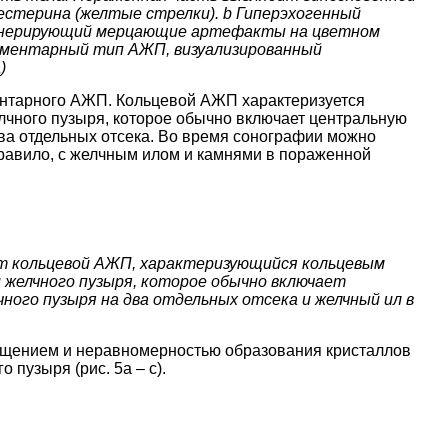
естерина (желтые стрелки). b Гиперэхогенный
енерирующий мерцающие артефакты на цветном
егментарный тип АЖП, визуализированный
)
ментарного АЖП. Кольцевой АЖП характеризуется
чного пузыря, которое обычно включает центральную
два отдельных отсека. Во время сонографии можно
правило, с желчным илом и камнями в пораженной
ет кольцевой АЖП, характеризующийся кольцевым
 желчного пузыря, которое обычно включает
ного пузыря на два отдельных отсека и желчный ил в
лщением и неравномерностью образования кристаллов
 пузыря (рис. 5a – c).