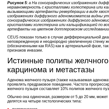
Рисунок 5
: a На сонографических изображениях диф
неравномерность с кристаллами холестерина или ка
вызывающими артефакты реверберации в виде хвоста
изображениях диффузного аденомиоматоза видны уто
сонографических изображениях диффузного аденоми
кристаллами холестерина или кальцификацией по вс
артефакты на цветном допплеровском исследовании 
CEUS показан только в случае дифференциальной диа
неповрежденную и неоднородно увеличенную стенку же
(обозначенными как RAS) как в артериальной фазе, так
признаков инвазии.
Истинные полипы желчного
карцинома и метастазы
Аденома желчного пузыря (также называемая аденомат
проявлять предраковое поведение. Частота прогресси
желчного пузыря составляет 10% полипов желчного пу
Обычно она одиночная, размером от 5 до 20 мм, может
делятся на четыре гистологических типа: