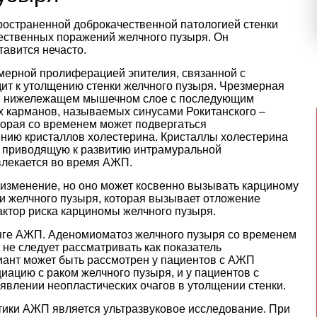
ространенной доброкачественной патологией стенки
ественных поражений желчного пузыря. Он
тавится нечасто.
мерной пролиферацией эпителия, связанной с
дит к утолщению стенки желчного пузыря. Чрезмерная
я в нижележащем мышечном слое с последующим
 карманов, называемых синусами Рокитанского –
орая со временем может подвергаться
ению кристаллов холестерина. Кристаллы холестерина
, приводящую к развитию интрамуральной
влекается во время АЖП.
изменение, но оно может косвенно вызывать карциному
ки желчного пузыря, которая вызывает отложение
актор риска карциномы желчного пузыря.
нге АЖП. Аденомиоматоз желчного пузыря со временем
 не следует рассматривать как показатель
иант может быть рассмотрен у пациентов с АЖП
иацию с раком желчного пузыря, и у пациентов с
влении неопластических очагов в утолщении стенки.
тики АЖП является ультразвуковое исследование. При