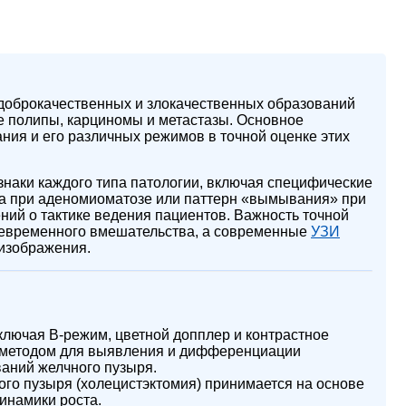
доброкачественных и злокачественных образований
ые полипы, карциномы и метастазы. Основное
ния и его различных режимов в точной оценке этих
наки каждого типа патологии, включая специфические
фа при аденомиоматозе или паттерн «вымывания» при
ний о тактике ведения пациентов. Важность точной
воевременного вмешательства, а современные
УЗИ
изображения.
ключая B-режим, цветной допплер и контрастное
 методом для выявления и дифференциации
аний желчного пузыря.
го пузыря (холецистэктомия) принимается на основе
динамики роста.