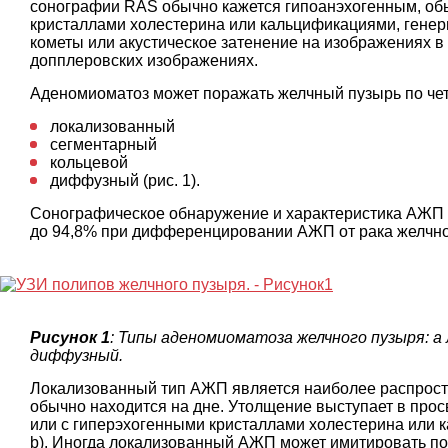
сонографии RAS обычно кажется гипоанэхогенным, о
кристаллами холестерина или кальцификациями, гене
кометы или акустическое затенение на изображениях 
допплеровских изображениях.
Аденомиоматоз может поражать желчный пузырь по ч
локализованный
сегментарный
кольцевой
диффузный (рис. 1).
Сонографическое обнаружение и характеристика АЖП д
до 94,8% при дифференцировании АЖП от рака желчног
Рисунок 1
: Типы аденомиоматоза желчного пузыря: а
диффузный.
Локализованный тип АЖП является наиболее распрост
обычно находится на дне. Утолщение выступает в прос
или с гиперэхогенными кристаллами холестерина или 
b). Иногда локализованный АЖП может имитировать по