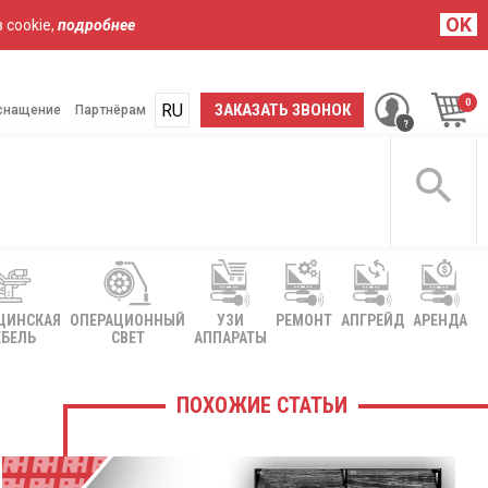
OK
 cookie,
подробнее
RU
UA
ЗАКАЗАТЬ ЗВОНОК
снащение
Партнёрам
ЦИНСКАЯ
ОПЕРАЦИОННЫЙ
УЗИ
РЕМОНТ
АПГРЕЙД
АРЕНДА
БЕЛЬ
СВЕТ
АППАРАТЫ
ПОХОЖИЕ СТАТЬИ