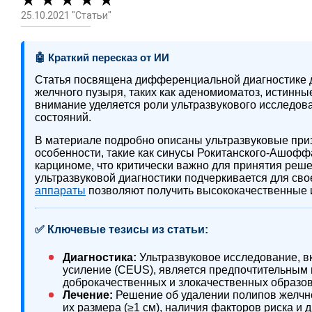
★ ★ ★ ★ ★
25.10.2021 "Статьи"
🤖 Краткий пересказ от ИИ
Статья посвящена дифференциальной диагностике 
желчного пузыря, таких как аденомиоматоз, истинн
внимание уделяется роли ультразвукового исследова
состояний.
В материале подробно описаны ультразвуковые приз
особенности, такие как синусы Рокитанского-Ашоф
карциноме, что критически важно для принятия реше
ультразвуковой диагностики подчеркивается для с
аппараты
позволяют получить высококачественные 
✅ Ключевые тезисы из статьи:
Диагностика:
Ультразвуковое исследование, в
усиление (CEUS), является предпочтительным
доброкачественных и злокачественных образов
Лечение:
Решение об удалении полипов желчно
их размера (≥1 см), наличия факторов риска и 