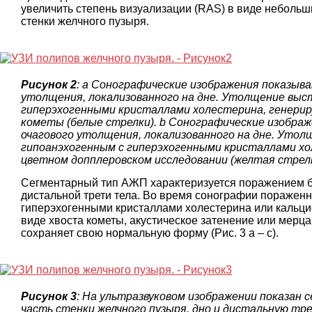
увеличить степень визуализации (RAS) в виде небольши
стенки желчного пузыря.
Рисунок 2
: a Сонографические изображения показыв
утолщения, локализованного на дне. Утолщение выс
гиперэхогенными кристаллами холестерина, генери
кометы (белые стрелки). b Сонографические изобра
очагового утолщения, локализованного на дне. Уто
гипоанэхогенным с гиперэхогенными кристаллами 
цветном допплеровском исследовании (желтая стрелк
Сегментарный тип АЖП характеризуется поражением бо
дистальной трети тела. Во время сонографии пораженна
гиперэхогенными кристаллами холестерина или кальц
виде хвоста кометы, акустическое затенение или мер
сохраняет свою нормальную форму (Рис. 3 a – c).
Рисунок 3
: На ультразвуковом изображении показа
часть стенки желчного пузыря, дно и дистальную тр