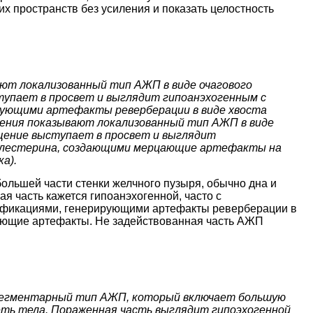
х пространств без усиления и показать целостность
ают локализованный тип АЖП в виде очагового
тупает в просвет и выглядит гипоанэхогенным с
рующими артефакты реверберации в виде хвоста
жения показывают локализованный тип АЖП в виде
лщение выступает в просвет и выглядит
холестерина, создающими мерцающие артефакты на
а).
льшей части стенки желчного пузыря, обычно дна и
я часть кажется гипоанэхогенной, часто с
ификациями, генерирующими артефакты реверберации в
цающие артефакты. Не задействованная часть АЖП
н сегментарный тип АЖП, который включает большую
еть тела. Пораженная часть выглядит гипоэхогенной