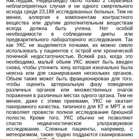
Амстердам, Нидерланды) было только 2 серьезных
неблагоприятных случая и ни одного смертельного
исхода среди 23,188 исследованных больных. Тем не
менее, аллергия к компонентам контрастного
вещества или другим дополнительным веществам
всегда должна быть учтена. Нет особой
необходимости в соблюдении диеты или
предварительного лабораторного исследования. Так
как УКС не выделяются почками, их можно смело
использовать у пациентов с острой или хронической
почечной недостаточностью. Всякий раз, когда это
необходимо, малый объем УКС может быть введен
снова, чтобы уточнить зону, которая изначально была
неясна или для сканирования нескольких органов.
Объем также может быть фракционирован для того,
чтобы оценить артериальную фазу поведения
различных органов или множественных очагов
поражения в различных местах одного органа. Тем не
менее, даже с этими приемами, УКС не хватает
панорамного качества, типичного для КТ и МРТ и не
позволяет провести полное исследование брюшной
полости. Кроме того, УКС обычно не позволяют
спасти недиагностическое ультразвуковое
исследование. Сложные пациенты, например, с
метеоризмом, также трудно поддаются сканированию