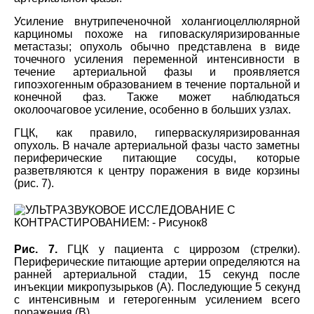
Усиление внутрипеченочной холангиоцеллюлярной
карциномы похоже на гиповаскуляризированные
метастазы; опухоль обычно представлена в виде
точечного усиления переменной интенсивности в
течение артериальной фазы и проявляется
гипоэхогенным образованием в течение портальной и
конечной фаз. Также может наблюдаться
околоочаговое усиление, особенно в больших узлах.
ГЦК, как правило, гиперваскуляризированная
опухоль. В начале артериальной фазы часто заметны
периферические питающие сосуды, которые
разветвляются к центру поражения в виде корзины
(рис. 7).
Рис. 7.
ГЦК у пациента с циррозом (стрелки).
Периферические питающие артерии определяются на
ранней артериальной стадии, 15 секунд после
инъекции микропузырьков (A). Последующие 5 секунд
с интенсивным и гетерогенным усилением всего
поражения (B).