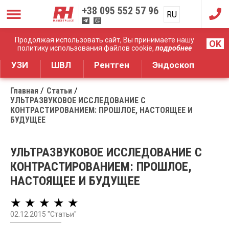
+38
095 552 57 96
RU
UA
Дистрибуция медицинского оборудования
Продолжая использовать сайт, Вы принимаете нашу
OK
политику использования файлов cookie,
подробнее
УЗИ
ШВЛ
Рентген
Эндоскоп
Главная
Статьи
УЛЬТРАЗВУКОВОЕ ИССЛЕДОВАНИЕ С
КОНТРАСТИРОВАНИЕМ: ПРОШЛОЕ, НАСТОЯЩЕЕ И
БУДУЩЕЕ
УЛЬТРАЗВУКОВОЕ ИССЛЕДОВАНИЕ С
КОНТРАСТИРОВАНИЕМ: ПРОШЛОЕ,
НАСТОЯЩЕЕ И БУДУЩЕЕ
★ ★ ★ ★ ★
02.12.2015 "Статьи"