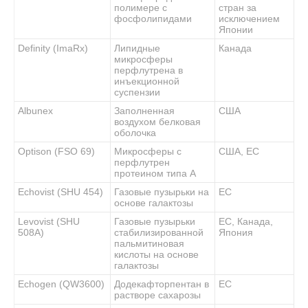
полимере с
стран за
фосфолипидами
исключением
Японии
Definity (ImaRx)
Липидные
Канада
микросферы
перфлутрена в
инъекционной
суспензии
Albunex
Заполненная
США
воздухом белковая
оболочка
Optison (FSO 69)
Микросферы с
США, ЕС
перфлутрен
протеином типа А
Echovist (SHU 454)
Газовые пузырьки на
ЕС
основе галактозы
Levovist (SHU
Газовые пузырьки
ЕС, Канада,
508A)
стабилизированной
Япония
пальмитиновая
кислоты на основе
галактозы
Echogen (QW3600)
Додекафторпентан в
ЕС
растворе сахарозы