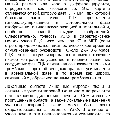
малый размер или хорошо дифференцируются,
определяются как изоэхогенные. Эта картина
отличается от той, которую дает КТ и МРТ, при которой
большая часть узлов ГЦК проявляется
гиперваскуляризацией в артериальной фазе
изображения и гиповаскуляризацией в портальной и,
особенно, поздней стадии изображений.
Следовательно, точность УЗКУ в характеристике
мелких узлов ГЦК ниже, чем при КТ и МРТ (если
строго придерживаться диагностических критериев из
опубликованных руководств). Около 2%- 3% узлов
ГЦК плохо васкуляризированны и имеют точечное
низкое контрастное усиление в течение различных
сосудистых фаз. ГЦК, связанная со злокачественными
тромбами в воротной вене, как правило, усиливается
в артериальной фазе, в то время как цирроз,
связанный с доброкачественным тромбозом – нет.
Локальные области лишенные жировой ткани и
локальные участки жировой ткани часто встречаются
при жировой дистрофии печени. Сомнительные
пропущенные области, а также локальные изменения
участков жировой ткани могут быть легко
охарактеризованы с помощью УЗКУ. В отличие от
узлов печени, эти псевдопоражения усиливаются со