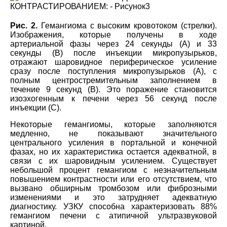
Рис. 2.
Гемангиома с высоким кровотоком (стрелки).
Изображения, которые получены в ходе
артериальной фазы через 24 секунды (А) и 33
секунды (В) после инъекции микропузырьков,
отражают шаровидное периферическое усиление
сразу после поступления микропузырьков (А), с
полным центростремительным заполнением в
течение 9 секунд (B). Это поражение становится
изоэхогенным к печени через 56 секунд после
инъекции (С).
Некоторые гемангиомы, которые заполняются
медленно, не показывают значительного
центрального усиления в портальной и конечной
фазах, но их характеристика остается адекватной, в
связи с их шаровидным усилением. Существует
небольшой процент гемангиом с незначительным
повышением контрастности или его отсутствием, что
вызвано обширным тромбозом или фиброзными
изменениями и это затрудняет адекватную
диагностику. УЗКУ способна характеризовать 88%
гемангиом печени с атипичной ультразвуковой
картиной.