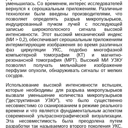
уменьшилась. Со временем, интерес исследователей
вернулся к серошкальным приложениям. Различные
технологии были введены производителями, что
позволяет определять разрыв микропузырьков,
индуцированный пучком лучей с последующей
записью широкополосного сигнала высокой
интенсивности. Этот высокий механический индекс
(MИ > 0,2), обеспечивает серошкальным приложениям
интермитирующие изображения во время различных
фаз циркуляции УКС, подобно многофазной
компьютерной томографии (КТ) и магнитно-
резонансной томография (МРТ). Высокий МИ УЗКУ
позволял получать мельчайшее изображение
перфузии опухоли, обнаруживать сигналы от мелких
сосудов.
Использование высокой интенсивности вспышек,
которые необходимы для разрыва микропузырьков
вызвали уменьшение количества микропузырьков
(”деструктивная УЗКУ”), что было существенно
несовместимо со сканированием в режиме реального
времени и что является фундаментальным аспектом
современной ультрасонографической визуализации.
Эта несовместимость была преодолена путем
разработки так называемого второго поколения УКС.