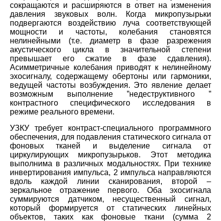
сокращаются и расширяются в ответ на изменения
давления звуковых волн. Когда микропузырьки
подвергаются воздействию луча соответствующей
мощности и частоты, колебания становятся
нелинейными (т.е. диаметр в фазе разрежения
акустического цикла в значительной степени
превышает его сжатие в фазе сдавления).
Асимметричные колебания приводят к нелинейному
эхосигналу, содержащему обертоны или гармоники,
ведущей частоты возбуждения. Это явление делает
возможным выполнение ”недеструктивного ”
контрастного специфического исследования в
режиме реального времени.
УЗКУ требует контраст-специального программного
обеспечения, для подавления статического сигнала от
фоновых тканей и выделение сигнала от
циркулирующих микропузырьков. Этот методика
выполнима в различных модальностях. При технике
инвертирования импульса, 2 импульса направляются
вдоль каждой линии сканирования, второй –
зеркальное отражение первого. Оба эхосигнала
суммируются датчиком, несущественный сигнал,
который формируется от статических линейных
объектов, таких как фоновые ткани (сумма 2