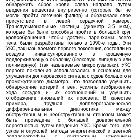
обнаружить сброс крови слева направо путем
введения вещества внутривенно (которые бы не
могли пройти легочной фильтр) и обозначали свое
присутствие в левой сердечной камере.
Транспульмональные частицы (диаметр 3-5 мкм),
которые бы были способны пройти в большой круг
кровообращения чтобы достичь паренхимы всего
тела, были разработаны только в 1990-е годы. Эти
УКС, так называемого первого поколения, состояли из
воздуха инкапсулированного в крошечную
поддерживающую оболочку (белковую, липидную или
полимерную), (так называемые микропузырьки). УКС
первого поколения использовались в основном для
улучшения доплеровского сигнала с судов большого и
промежуточного диаметра, что позволяло улучшить
обнаружение артерий и вен, усилить изображение
хода сосудов и их соотношений и улучшить
отображение аномалий их просвета. В качестве
примера, трудная допплерографическая
дифференциальная диагностика между
обструктивным и необструктивным стенозом может
быть проведена с большей доверительной
вероятностью путем введения УКС. Кроме того, для
узлов и опухолей, методы энергетической и цветной
допплерографии с контрастным усилением