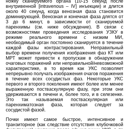
ножку сканируемого органа (10-15 секунд после
внутривенной [intravenous – IV] инъекции) и длится
около 40 секунд, когда венозная фаза становится
доминирующей. Венозная и конечная фаза длятся от
3 до 6 минут, в зависимости от сканируемой
паренхимы (см. ниже обсуждение). В связи с
возможностями проведения исследования УЗКУ в
режиме реального времени с низким MИ,
необходимый орган постоянно сканируется в течение
каждой фазы контрастирования. Неправильный
выбор времени получения изображения фаз КТ или
МРТ может привести к пропускам в обнаружении
очаговых поражений или неправильной/невозможной
характеристике, в то время как УКС позволяет
непрерывно получать изображения очагов поражения
в течение всех сосудистых фаз. Некоторые УКС
первого и второго поколения имеют более или менее
выраженную постваскулярную фазу, при этом они
удерживаются в печени и, более того, и в селезенке.
Это так называемая постваскулярная или
паренхиматозная фаза, которая следует за
сосудистой фазой.
Почки имеют самое быстрое, интенсивное и
транзиторное (как следствие отсутствия клубочковой