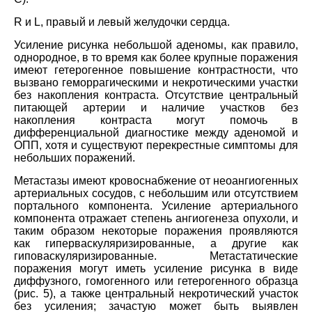
R и L, правый и левый желудочки сердца.
Усиление рисунка небольшой аденомы, как правило,
однородное, в то время как более крупные поражения
имеют гетерогенное повышение контрастности, что
вызвано геморрагическими и некротическими участки
без накопления контраста. Отсутствие центральный
питающей артерии и наличие участков без
накопления контраста могут помочь в
дифференциальной диагностике между аденомой и
ОПП, хотя и существуют перекрестные симптомы для
небольших поражений.
Метастазы имеют кровоснабжение от неоангиогенных
артериальных сосудов, с небольшим или отсутствием
портального компонента. Усиление артериального
компонента отражает степень ангиогенеза опухоли, и
таким образом некоторые поражения проявляются
как гиперваскуляризированные, а другие как
гиповаскуляризированные. Метастатические
поражения могут иметь усиление рисунка в виде
диффузного, гомогенного или гетерогенного образца
(рис. 5), а также центральный некротический участок
без усиления; зачастую может быть выявлен