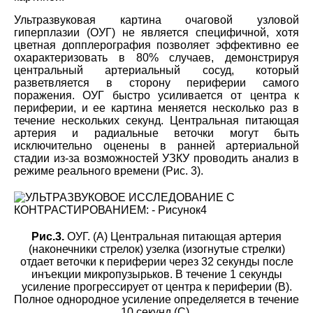
Ультразвуковая картина очаговой узловой
гиперплазии (ОУГ) не является специфичной, хотя
цветная допплерография позволяет эффективно ее
охарактеризовать в 80% случаев, демонстрируя
центральный артериальный сосуд, который
разветвляется в сторону периферии самого
поражения. ОУГ быстро усиливается от центра к
периферии, и ее картина меняется несколько раз в
течение нескольких секунд. Центральная питающая
артерия и радиальные веточки могут быть
исключительно оценены в ранней артериальной
стадии из-за возможностей УЗКУ проводить анализ в
режиме реального времени (Рис. 3).
Рис.3.
ОУГ. (А) Центральная питающая артерия
(наконечники стрелок) узелка (изогнутые стрелки)
отдает веточки к периферии через 32 секунды после
инъекции микропузырьков. В течение 1 секунды
усиление прогрессирует от центра к периферии (B).
Полное однородное усиление определяется в течение
10 секунд (С).