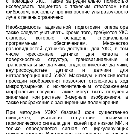
с помощью УКС. Также затруднительно полностью
исследовать пациентов с тяжелым стеатозом или
фиброзом, поскольку проникновение ультразвукового
луча в печень ограничено.
Необходимость адекватной подготовки оператора
также следует учитывать. Кроме того, требуются УКС
сканеры, которые оснащены специальным
программным обеспечением. Множество
разновидностей датчиков доступны для УКС, в том
числе чрескожные датчики для живота и
поверхностных структур, трансвагинальные и
трансректальные датчики, эндоскопические датчики,
внутрисосудистые датчики и датчики для
интраоперационной УЗКУ. Максимум интенсивности
проекции изображения позволяет отслеживать ход
микропузырьков с исключительным отображением
морфологии сосудов. Также могут быть получены
значимые контрастные 3-мерные изображения, а
также изображения с расширенным полем зрения.
При методике УЗКУ базовый фон существенно
очищается, учитывая отсутствие значимого
гармонического сигнала для тканей при низком МИ, и
только определяется сигнал от циркулирующих
микропузырьков. Внутренняя эхогенность локальных