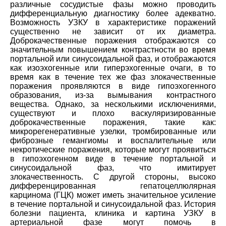
различные сосудистые фазы можно проводить
дифференциальную диагностику более адекватно.
Возможность УЗКУ в характеристике поражений
существенно не зависит от их диаметра.
Доброкачественные поражения отображаются со
значительным повышением контрастности во время
портальной или синусоидальной фаз, и отображаются
как изоэхогенные или гиперэхогенные очаги, в то
время как в течение тех же фаз злокачественные
поражения проявляются в виде гипоэхогенного
образования, из-за вымывания контрастного
вещества. Однако, за несколькими исключениями,
существуют и плохо васкуляризированные
доброкачественные поражения, такие как:
микрорегенеративные узелки, тромбированные или
фиброзные гемангиомы и воспалительные или
некротические поражения, которые могут проявиться
в гипоэхогенном виде в течение портальной и
синусоидальной фаз, что имитирует
злокачественность. С другой стороны, высоко
дифференцированная гепатоцеллюлярная
карцинома (ГЦК) может иметь значительное усиление
в течение портальной и синусоидальной фаз. История
болезни пациента, клиника и картина УЗКУ в
артериальной фазе могут помочь в