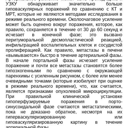
УЗКУ обнаруживает значительно больше
гиповаскулярных поражений по сравнению с КТ и
МРТ, которые не являются методами исследования в
режиме реального времени. Околоочаговое усиление
может быть оценено вокруг поражения, которое, как
правило, сохраняется в течение от 30 до 60 секунд и
исчезает в конечной фазе; это вызвано
перитуморальной десмопластической реакцией,
инфильтрацией воспалительных клеток и сосудистой
пролиферацией. Как правило, метастазы в печени
«вымываются» быстро в течение артериальной фазы.
В начале портальной фазы исчезает усиление
поражение и почти все метастазы становятся более
гипоэхогенными по сравнению с окружающей
паренхимы с усиленным рисунком, с более или менее
очевидными точками (которые изобилуют при оценке
в режиме реального времени), что, как считается,
является признаками опухолевой микроциркуляции.
При правильной клинической установке
гипоперфузируемые поражения в порто-
синусоидальной фазе считаются метастатическими,
пока не доказано обратное, несмотря на их
гиперваскуляризированную или
гиповаскуляризированную картину в течение
артериальной фазы.