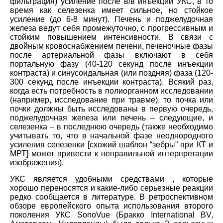
фильтрация) усиление после в/в инъекции УКС, в то
время как селезенка имеет сильное, но стойкое
усиление (до 6-8 минут). Печень и поджелудочная
железа ведут себя промежуточно, с прогрессивным и
стойким повышением интенсивности. В связи с
двойным кровоснабжением печени, печеночные фазы
после артериальной фазы включают в себя
портальную фазу (40-120 секунд после инъекции
контраста) и синусоидальная (или поздняя) фаза (120-
300 секунд после инъекции контраста). Всякий раз,
когда есть потребность в полиорганном исследовании
(например, исследование при травме), то почка или
почки должны быть исследованы в первую очередь,
поджелудочная железа или печень – следующие, и
селезенка – в последнюю очередь (также необходимо
учитывать то, что в начальной фазе неоднородного
усиления селезенки [схожий шаблон “зебры” при КТ и
МРТ] может привести к неправильной интерпретации
изображения).
УКС является удобными средствами , которые
хорошо переносятся и какие-либо серьезные реакции
редко сообщается в литературе. В ретроспективном
обзоре европейского опыта использования второго
поколения УКС SonoVue (Бракко International BV,