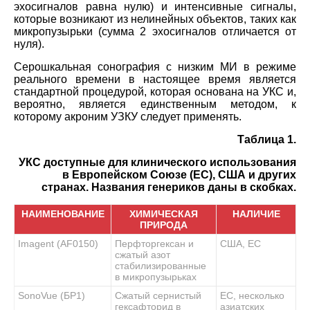
эхосигналов равна нулю) и интенсивные сигналы,
которые возникают из нелинейных объектов, таких как
микропузырьки (сумма 2 эхосигналов отличается от
нуля).
Серошкальная сонография с низким МИ в режиме
реального времени в настоящее время является
стандартной процедурой, которая основана на УКС и,
вероятно, является единственным методом, к
которому акроним УЗКУ следует применять.
Таблица 1.
УКС доступные для клинического использования
в Европейском Союзе (ЕС), США и других
странах. Названия генериков даны в скобках.
НАИМЕНОВАНИЕ
ХИМИЧЕСКАЯ
НАЛИЧИЕ
ПРИРОДА
Imagent (AF0150)
Перфторгексан и
США, ЕС
сжатый азот
стабилизированные
в микропузырьках
SonoVue (БР1)
Сжатый сернистый
ЕС, несколько
гексафторид в
азиатских