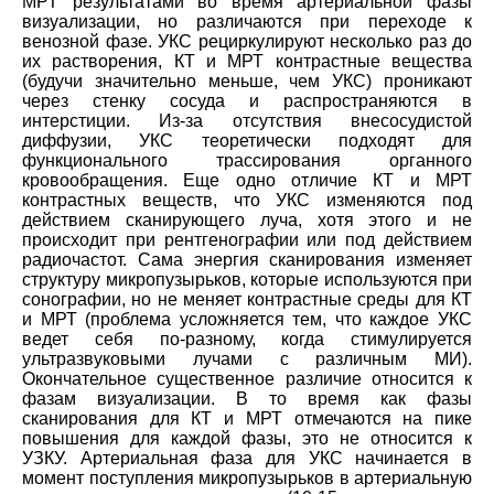
МРТ результатами во время артериальной фазы
визуализации, но различаются при переходе к
венозной фазе. УКС рециркулируют несколько раз до
их растворения, КТ и МРТ контрастные вещества
(будучи значительно меньше, чем УКС) проникают
через стенку сосуда и распространяются в
интерстиции. Из-за отсутствия внесосудистой
диффузии, УКС теоретически подходят для
функционального трассирования органного
кровообращения. Еще одно отличие КТ и МРТ
контрастных веществ, что УКС изменяются под
действием сканирующего луча, хотя этого и не
происходит при рентгенографии или под действием
радиочастот. Сама энергия сканирования изменяет
структуру микропузырьков, которые используются при
сонографии, но не меняет контрастные среды для КТ
и МРТ (проблема усложняется тем, что каждое УКС
ведет себя по-разному, когда стимулируется
ультразвуковыми лучами с различным МИ).
Окончательное существенное различие относится к
фазам визуализации. В то время как фазы
сканирования для КТ и МРТ отмечаются на пике
повышения для каждой фазы, это не относится к
УЗКУ. Артериальная фаза для УКС начинается в
момент поступления микропузырьков в артериальную