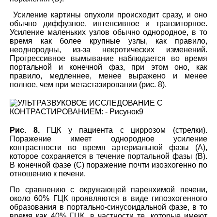
Усиление картины опухоли происходит сразу, и оно
обычно диффузное, интенсивное и транзиторное.
Усиление маленьких узлов обычно однородное, в то
время как более крупные узлы, как правило,
неоднородны, из-за некротических изменений.
Прогрессивное вымывание наблюдается во время
портальной и конечной фаз, при этом оно, как
правило, медленнее, менее выражено и менее
полное, чем при метастазировании (рис. 8).
Рис. 8.
ГЦК у пациента с циррозом (стрелки).
Поражение имеет однородное усиление
контрастности во время артериальной фазы (А),
которое сохраняется в течение портальной фазы (B).
В конечной фазе (C) поражение почти изоэхогенно по
отношению к печени.
По сравнению с окружающей паренхимой печени,
около 60% ГЦК проявляются в виде гипоэхогенного
образования в портально-синусоидальной фазе, в то
время как 40% ГЦК, в частности те, которые имеют