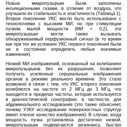
Новые микропузырьки были заполнены
инъекционными газами, в отличие от воздуха, что
улучшило их стабильность и эластичность (Таблица 1).
Второе поколение УКС могло быть использовано с
технологиями с высоким MИ, но при стимуляции
пучком малой мощности (МИ < 0,2), эти
микропузырьки могли также вызывать
обнаруживаемый перфузионный сигнал (в то время
как при тех же условиях УКС первого поколения были
не в состоянии определить любые значимые
изменения).
Низкий МИ изображений, основанный на колебаниях
микропузырьков без их разрушения, позволяет
получать усиленные сершкальные изображения
органов в режиме реального времени. Это стало
возможно в связи с тем, что УКС второго поколения
колеблются на частоте от 2 МГц до 3 МГц, что
находится в пределах частоты, которая используется
в диагностической сонографии, в частности, для
абдоминального исследования (это также объясняет,
почему УЗКУ исследование поверхностных структур
имеет плохое качество изображения). В случае, когда
мощность пучка установлена достаточно низкой,
микропузырьки подвергаются резонансу, быстро