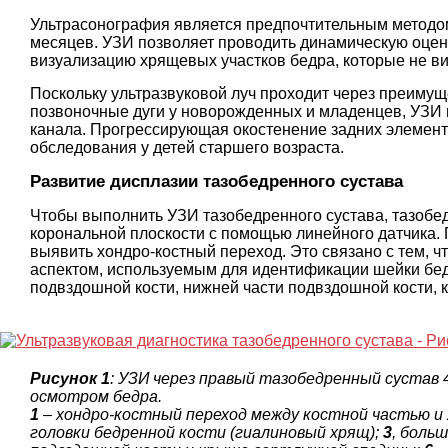
Ультрасонография является предпочтительным методом 
месяцев. УЗИ позволяет проводить динамическую оценк
визуализацию хрящевых участков бедра, которые не в
Поскольку ультразвуковой луч проходит через преиму
позвоночные дуги у новорожденных и младенцев, УЗИ 
канала. Прогрессирующая окостенение задних элемент
обследования у детей старшего возраста.
Развитие дисплазии тазобедренного сустава
Чтобы выполнить УЗИ тазобедренного сустава, тазобе
корональной плоскости с помощью линейного датчика.
выявить хондро-костный переход. Это связано с тем, 
аспектом, используемым для идентификации шейки бедр
подвздошной кости, нижней части подвздошной кости, к
Рисунок 1
: УЗИ через правый тазобедренный сустав 
осмотром бедра.
1
– хондро-костный переход между костной частью и
головки бедренной кости (гиалиновый хрящ);
3
, боль