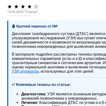
★ ★ ★ ★ ☆
13.05.2020 "Статьи"
🤖 Краткий пересказ от ИИ
Дисплазия тазобедренного сустава (ДТБС) является 
ультразвуковое исследование (УЗИ) выступает ключ
своей динамичности и возможности визуализации хр
позвоночника новорожденных для выявления анома
В материале подробно рассмотрены техника провед
измерительных параметров (углы α и β) и классифи
транзиторным синовитом и септическим артритом. 
оценку нормальной анатомии и выявление потенциал
УЗИ аппаратах
, используемых для этих целей.
✅ Ключевые тезисы из статьи:
Диагностика:
УЗИ является основным методом 
аномалий позвоночника у новорожденных.
Лечение:
Классификация ДТБС по углам α и β 