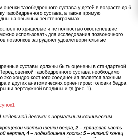
оценки тазобедренного сустава у детей в возрасте до 6
у тазобедренного сустава, а также прямую
идны на обычных рентгенограммах.
щественно хрящевые и не полностью окостеневшие
можно использовать для исследования позвоночного
ов позвонков затрудняет удовлетворительные
дренные суставы должны быть оценены в стандартной
 Перед оценкой тазобедренного сустава необходимо
что эхо хондро-костного соединения является важным
а и других анатомических ориентиров: головки бедра,
рыши вертлужной впадины и тд (рис. 1).
4-недельной девочки с нормальным клиническим
 хрящевой частью шейки бедра;
2
– хрящевая часть
шой вертел;
4
– подвздошная кость;
5
– нижний конец