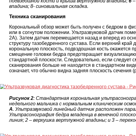
подвздошной кости и крыша вертлужной впадины;
6
–
впадина; 8- синовиальная складка.
Техника сканирования
Корональный обзор может быть получен с бедром в физ
или в согнутом положении. Ультразвуковой датчик пом
2А). Затем датчик перемещается назад и вперед из ос
структуру тазобедренного сустава. Если верхний край 
корональную плоскость, подвздошная кость окажется пр
смещение головки бедра предотвращает визуализацию 
стандартной плоскости. Следовательно, если следует 
сканирования больше не находится в стандартном вид
означает, что обычно видна задняя плоскость сечения (р
Рисунок 2
: Стандартная корональная ультрасоногра
недельного мальчика с нормальным клиническим осмо
А
. Ультразвуковой линейный датчик расположен пара
Ультрасонография бедра младенца в венечной плоск
линия; 2 – верхушка вертлужной впадины; и 3 – перех