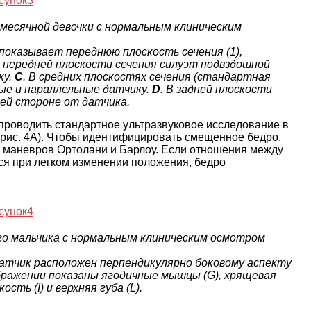
-месячной девочки с нормальным клиническим
оказывает переднюю плоскость сечения (1),
В передней плоскости сечения силуэт подвздошной
ку.
C
. В средних плоскостях сечения (стандартная
ые и параллельные датчику.
D
. В задней плоскости
ней стороне от датчика.
проводить стандартное ультразвуковое исследование в
 (рис. 4А). Чтобы идентифицировать смещенное бедро,
 маневров Ортолани и Барлоу. Если отношения между
ся при легком изменении положения, бедро
ого мальчика с нормальным клиническим осмотром
й датчик расположен перпендикулярно боковому аспекту
ображении показаны ягодичные мышцы (G), хрящевая
ть (I) и верхняя губа (L).