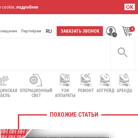
OK
 cookie,
подробнее
RU
UA
ЗАКАЗАТЬ ЗВОНОК
снащение
Партнёрам
ЦИНСКАЯ
ОПЕРАЦИОННЫЙ
УЗИ
РЕМОНТ
АПГРЕЙД
АРЕНДА
БЕЛЬ
СВЕТ
АППАРАТЫ
ПОХОЖИЕ СТАТЬИ