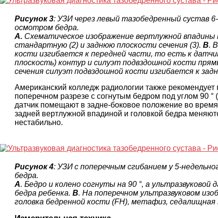
Рисунок 3
: УЗИ через левый тазобедренный сустав 6
осмотром бедра.
А.
Схематическое изображение вертлужной впадины п
стандартную (2) и заднюю плоскости сечения (3).
B
. 
кости изгибается к передней части, то есть к датчи
плоскость) контур и силуэт подвздошной кости прям
сечения силуэт подвздошной кости изгибается к зад
Американский колледж радиологии также рекомендует 
поперечном разрезе с согнутым бедром под углом 90 °
датчик помещают в задне-боковое положение во время
задней вертлужной впадиной и головкой бедра меняют
нестабильно.
Рисунок 4
: УЗИ с поперечным сгибанием у 5-недельн
бедра.
A
. Бедро и колено согнуты на 90 °, а ультразвуково
бедра ребенка.
B
. На поперечном ультразвуковом из
головка бедренной кости (FH), метафиз, седалищная кос