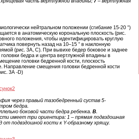
 хрящевая часть вертлужной впадины;
7
– вертлужная
иологически нейтральном положении (сгибание 15-20 °)
ещается в анатомическую корональную плоскость (рис.
новного положения, чтобы идентифицировать круглую
датчика повернуть назад на 10–15 ° в наклонную
ямой (рис. 3А, С). При вывихе бедер боковое и заднее
головки бедра и центра вертлужной впадины в
смещение головки бедренной кости, плоскость
е. Направление смещения головки бедренной кости
ис. 3А -D)
фия через правый тазобедренный сустав 5-
тром бедра.
ллельно боковой части бедра ребенка.
В
.
ости имеет три ориентира: 1 – прямая подвздошная
од от подвздошной кости к Y-образному хрящу.