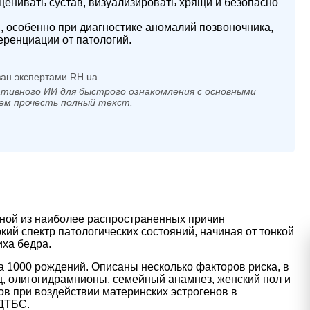
енивать сустав, визуализировать хрящи и безопасно
 особенно при диагностике аномалий позвоночника,
ренциации от патологий.
ан экспертами RH.ua
тивного ИИ для быстрого ознакомления с основными
ем прочесть полный текст.
дной из наиболее распространенных причин
ий спектр патологических состояний, начиная от тонкой
иха бедра.
а 1000 рождений. Описаны несколько факторов риска, в
ц, олигогидрамнионы, семейный анамнез, женский пол и
в при воздействии материнских эстрогенов в
 ДТБС.