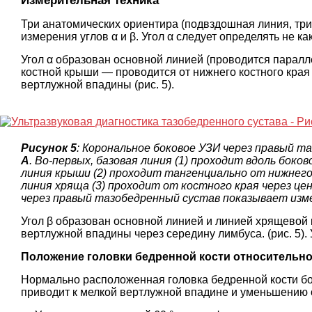
Измерительная техника
Три анатомических ориентира (подвздошная линия, три
измерения углов α и β. Угол α следует определять не ка
Угол α образован основной линией (проводится паралл
костной крыши — проводится от нижнего костного края
вертлужной впадины (рис. 5).
Рисунок 5
: Корональное боковое УЗИ через правый т
A
. Во-первых, базовая линия (1) проходит вдоль бок
линия крыши (2) проходит тангенциально от нижнего
линия хряща (3) проходит от костного края через ц
через правый тазобедренный сустав показывает измер
Угол β образован основной линией и линией хрящевой 
вертлужной впадины через середину лимбуса. (рис. 5).
Положение головки бедренной кости относительн
Нормально расположенная головка бедренной кости б
приводит к мелкой вертлужной впадине и уменьшению 