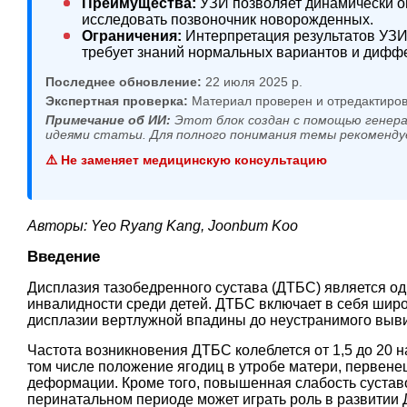
Преимущества:
УЗИ позволяет динамически оц
исследовать позвоночник новорожденных.
Ограничения:
Интерпретация результатов УЗИ,
требует знаний нормальных вариантов и диффе
Последнее обновление:
22 июля 2025 р.
Экспертная проверка:
Материал проверен и отредактиров
Примечание об ИИ:
Этот блок создан с помощью генера
идеями статьи. Для полного понимания темы рекоменду
⚠️ Не заменяет медицинскую консультацию
Авторы: Yeo Ryang Kang, Joonbum Koo
Введение
Дисплазия тазобедренного сустава (ДТБС) является о
инвалидности среди детей. ДТБС включает в себя широк
дисплазии вертлужной впадины до неустранимого выв
Частота возникновения ДТБС колеблется от 1,5 до 20 н
том числе положение ягодиц в утробе матери, первене
деформации. Кроме того, повышенная слабость суставо
перинатальном периоде может играть роль в развитии