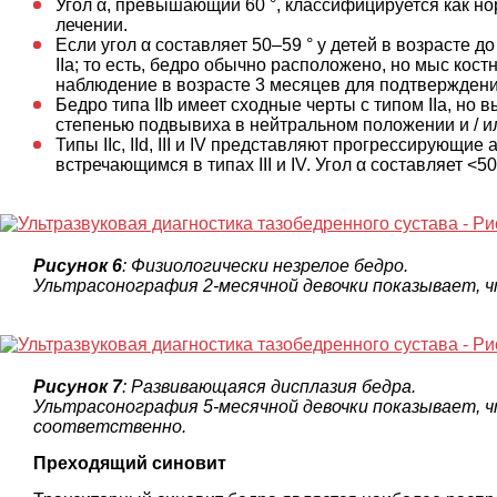
Угол α, превышающий 60 °, классифицируется как но
лечении.
Если угол α составляет 50–59 ° у детей в возрасте д
IIa; то есть, бедро обычно расположено, но мыс кос
наблюдение в возрасте 3 месяцев для подтвержден
Бедро типа IIb имеет сходные черты с типом IIa, но 
степенью подвывиха в нейтральном положении и / и
Типы IIc, IId, III и IV представляют прогрессирующ
встречающимся в типах III и IV. Угол α составляет <50 ° 
Рисунок 6
: Физиологически незрелое бедро.
Ультрасонография 2-месячной девочки показывает, чт
Рисунок 7
: Развивающаяся дисплазия бедра.
Ультрасонография 5-месячной девочки показывает, чт
соответственно.
Преходящий синовит