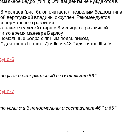
рмальное бедро (тип I); Эти пациенты не нуждаются в
о 3 месяцев (рис. 6), он считается незрелым бедром типа
тной вертлужной впадины округлен. Рекомендуется
ия нормального развития.
выявляется у детей старше 3 месяцев с различной
ли во время маневра Барлоу.
ие аномальные бедра с явным подвывихом,
для типов IIc (рис. 7) и IId и <43 ° для типов III и IV
о угол α ненормальный и составляет 56 °.
о углы α и β ненормальны и составляют 46 ° и 65 °