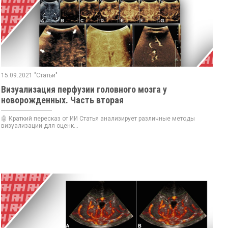
15.09.2021 "Статьи"
Визуализация перфузии головного мозга у
новорожденных. Часть вторая
🤖 Краткий пересказ от ИИ Статья анализирует различные методы
визуализации для оценк...