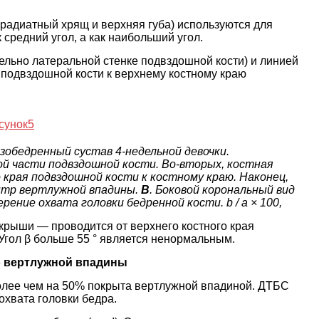
радиатный хрящ и верхняя губа) используются для
к средний угол, а как наибольший угол.
ельно латеральной стенке подвздошной кости) и линией
 подвздошной кости к верхнему костному краю
азобедренный сустав 4-недельной девочки.
овой части подвздошной кости. Во-вторых, костная
 края подвздошной кости к костному краю. Наконец,
ентр вертлужной впадины.
B
. Боковой корональный вид
ение охвата головки бедренной кости. b / a × 100,
крыши — проводится от верхнего костного края
 Угол β больше 55 ° является ненормальным.
о вертлужной впадины
олее чем на 50% покрыта вертлужной впадиной. ДТБС
охвата головки бедра.