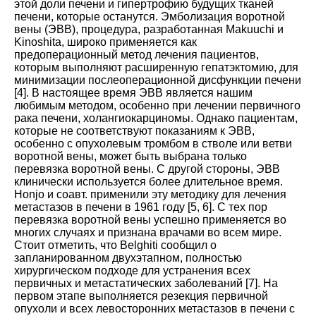
этой доли печени и гипертрофию будущих тканей
печени, которые останутся. Эмболизация воротной
вены (ЭВВ), процедура, разработанная Makuuchi и
Kinoshita, широко применяется как
предоперационный метод лечения пациентов,
которым выполняют расширенную гепатэктомию, для
минимизации послеоперационной дисфункции печени
[
4
].
В настоящее время ЭВВ является нашим
любимым методом, особенно при лечении первичного
рака печени, холангиокарциномы. Однако пациентам,
которые не соответствуют показаниям к ЭВВ,
особенно с опухолевым тромбом в стволе или ветви
воротной вены, может быть выбрана только
перевязка воротной вены. С другой стороны, ЭВВ
клинически используется более длительное время.
Honjo и соавт. применили эту методику для лечения
метастазов в печени в 1961 году
[
5
,
6
].
С тех пор
перевязка воротной вены успешно применяется во
многих случаях и признана врачами во всем мире.
Стоит отметить, что Belghiti сообщил о
запланированном двухэтапном, полностью
хирургическом подходе для устранения всех
первичных и метастатических заболеваний
[
7
].
На
первом этапе выполняется резекция первичной
опухоли и всех левосторонних метастазов в печени с