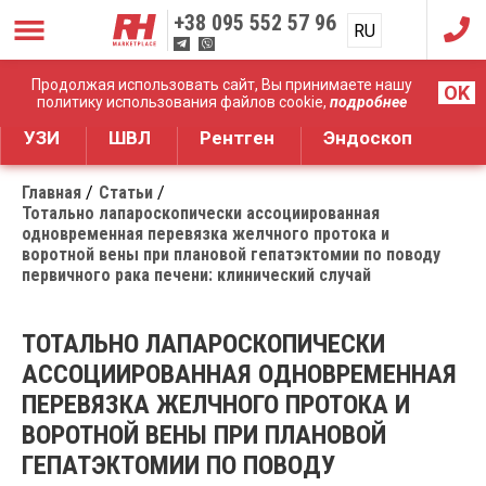
+38
095 552 57 96
RU
UA
Дистрибуция медицинского оборудования
Продолжая использовать сайт, Вы принимаете нашу
OK
политику использования файлов cookie,
подробнее
УЗИ
ШВЛ
Рентген
Эндоскоп
Главная
Статьи
Тотально лапароскопически ассоциированная
одновременная перевязка желчного протока и
воротной вены при плановой гепатэктомии по поводу
первичного рака печени: клинический случай
ТОТАЛЬНО ЛАПАРОСКОПИЧЕСКИ
АССОЦИИРОВАННАЯ ОДНОВРЕМЕННАЯ
ПЕРЕВЯЗКА ЖЕЛЧНОГО ПРОТОКА И
ВОРОТНОЙ ВЕНЫ ПРИ ПЛАНОВОЙ
ГЕПАТЭКТОМИИ ПО ПОВОДУ