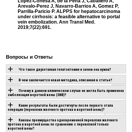
Lopez-Conesa A, de la Pena J, Caballero A,
Arevalo-Perez J, Navarro-Barrios A, Gomez P,
Parrilla-Paricio P. ALPPS for hepatocarcinoma
under cirrhosis: a feasible alternative to portal
vein embolization. Ann Transl Med.
2019;7(22):691.
Вопросы и Ответы
Что такое двухэтапная гепатэктомия и зачем она нужна?
В чем заключается новая методика, описанная в статье?
Почему в данном клиническом случае не могла быть применена
эмболизация воротной вены (ЭВВ)?
Какие результаты были достигнуты после первого этапа
операции (перевязки желчного протока и воротной вены)?
Каковы преимущества одновременной перевязки желчного
протока и воротной вены по сравнению с перевязкой только
воротной вены?