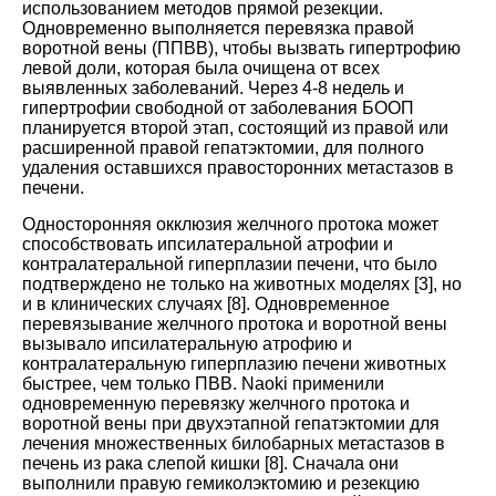
использованием методов прямой резекции.
Одновременно выполняется перевязка правой
воротной вены (ППВВ), чтобы вызвать гипертрофию
левой доли, которая была очищена от всех
выявленных заболеваний. Через 4-8 недель и
гипертрофии свободной от заболевания БООП
планируется второй этап, состоящий из правой или
расширенной правой гепатэктомии, для полного
удаления оставшихся правосторонних метастазов в
печени
.
Односторонняя окклюзия желчного протока может
способствовать ипсилатеральной атрофии и
контралатеральной гиперплазии печени, что было
подтверждено не только на животных моделях
[
3
],
но
и в клинических случаях
[
8
].
Одновременное
перевязывание желчного протока и воротной вены
вызывало ипсилатеральную атрофию и
контралатеральную гиперплазию печени животных
быстрее, чем только ПВВ. Naoki применили
одновременную перевязку желчного протока и
воротной вены при двухэтапной гепатэктомии для
лечения множественных билобарных метастазов в
печень из рака слепой кишки
[
8
].
Сначала они
выполнили правую гемиколэктомию и резекцию