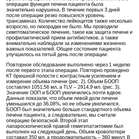
операции функция печени пациента была
значительно нарушена. В течение первых 3 дней
после операции резко повысился уровень
трансаминаз. Количество лейкоцитов также несколько
возросло, но лихорадки не было. Мы проводили
симптоматическое лечение, такое как защита печени и
профилактический прием антибиотиков, а также
внимательно наблюдали за изменениями жизненно
важных показателей. Общее состояние пациента
улучшилось на пятый день после операции
.
Повторное обследование выполнено через 1 неделю
после первого этапа операции. Повторно проведено
КТ брюшной полости с контрастным усилением и
измерение объема печени
(
рис. 2
).
Объем БООП
составлял 1051,56 мл, а TLV – 2914,9 мл.
(
рис. 3
).
Значение ООП и БООП увеличились почти вдвое.
Данные показали, что объем левой доли печени
уменьшился до 36,08%, но ее объем увеличился.
БООП был значительно больше стандартного объема
печени пациента, а следовательно, мы считали
операцию безопасной. Второй этап
лапароскопической правой гемигепатэктомии был
выполнен на следующий день. Объем кровопотери
составил 350 мл, а продолжительность – 360 минут. В