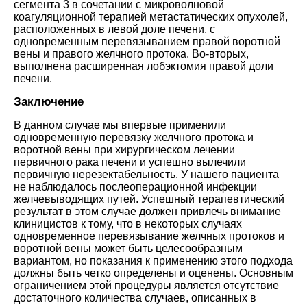
сегмента 3 в сочетании с микроволновой
коагуляционной терапией метастатических опухолей,
расположенных в левой доле печени, с
одновременным перевязыванием правой воротной
вены и правого желчного протока. Во-вторых,
выполнена расширенная лобэктомия правой доли
печени
.
Заключение
В данном случае мы впервые применили
одновременную перевязку желчного протока и
воротной вены при хирургическом лечении
первичного рака печени и успешно вылечили
первичную нерезектабельность. У нашего пациента
не наблюдалось послеоперационной инфекции
желчевыводящих путей. Успешный терапевтический
результат в этом случае должен привлечь внимание
клиницистов к тому, что в некоторых случаях
одновременное перевязывание желчных протоков и
воротной вены может быть целесообразным
вариантом, но показания к применению этого подхода
должны быть четко определены и оценены. Основным
ограничением этой процедуры является отсутствие
достаточного количества случаев, описанных в