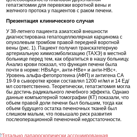
гепатэктомии для перевязки воротной вены и
желчного протока у пациентов с раком печени
.
Презентация клинического случая
У 38-летнего пациента азиатской внешности
диагностирована гепатоцеллюлярная карцинома с
опухолевым тромбом правой передней воротной
вены
(
рис. 1
).
Пациент получил транскатетерную
артериальную химиоэмболизацию (ТАХЭ) в местной
больнице перед тем, как обратиться в нашу больницу.
Анализ крови показал, что функция печени была
почти в норме: HBsAg+, анти-HBe+ и анти-HBc+.
Уровень альфа-фетопротеина (АФП) и антигена СА
19-9 в сыворотке крови составлял 1200 нг/мл и 14 Ед/
мл соответственно. Теоретически, гепатэктомия могла
бы достичь радикального лечебного эффекта. Однако
данные компьютерной томографии (КТ) показали, что
объем правой доли печени был большим, тогда как
объем будущего остатка печеночных тканей был
слишком малым, что повышало риск развития
послеоперационной печеночной недостаточности
.