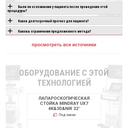
Были ли осложнения у пациента после проведения этой
процедуры?
Каков долгосрочный прогноз для пациента?
Каковы ограничения предложенного метода?
просмотреть все источники
ОБОРУДОВАНИЕ С ЭТОЙ
ТЕХНОЛОГИЕЙ
КАЯ
ЛАПАРОСКОПИЧЕСКАЯ
ЛА
UX7
СТОЙКА MINDRAY UX7
СТОЙ
4K&3D&NIR 32″
Под заказ