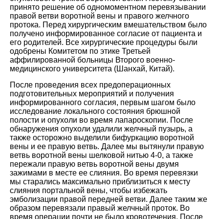
принято решение об одномоментном перевязывании
правой ветви воротной вены и правого желчного
протока. Перед хирургическим вмешательством было
получено информированное согласие от пациента и
его родителей. Все хирургические процедуры были
одобрены Комитетом по этике Третьей
аффилированной больницы Второго военно-
медицинского университета (Шанхай, Китай
).
После проведения всех предоперационных
подготовительных мероприятий и получения
информированного согласия, первым шагом было
исследование локального состояния брюшной
полости и опухоли во время лапароскопии. После
обнаружения опухоли удалили желчный пузырь, а
также осторожно выделили бифуркацию воротной
вены и ее правую ветвь. Далее мы вытянули правую
ветвь воротной вены шелковой нитью 4-0, а также
пережали правую ветвь воротной вены двумя
зажимами в месте ее слияния. Во время перевязки
мы старались максимально приблизиться к месту
слияния портальной вены, чтобы избежать
эмболизации правой передней ветви. Далее таким же
образом перевязали правый желчный проток. Во
время операции почти не было кровотечения. После