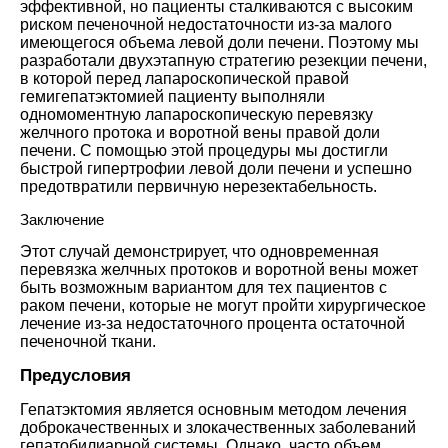
эффективной, но пациенты сталкиваются с высоким
риском печеночной недостаточности из-за малого
имеющегося объема левой доли печени. Поэтому мы
разработали двухэтапную стратегию резекции печени,
в которой перед лапароскопической правой
гемигепатэктомией пациенту выполняли
одномоментную лапароскопическую перевязку
желчного протока и воротной вены правой доли
печени. С помощью этой процедуры мы достигли
быстрой гипертрофии левой доли печени и успешно
предотвратили первичную нерезектабельность
.
Заключение
Этот случай демонстрирует, что одновременная
перевязка желчных протоков и воротной вены может
быть возможным вариантом для тех пациентов с
раком печени, которые не могут пройти хирургическое
лечение из-за недостаточного процента остаточной
печеночной ткани
.
Предусловия
Гепатэктомия является основным методом лечения
доброкачественных и злокачественных заболеваний
гепатобилиарной системы. Однако, часто объем