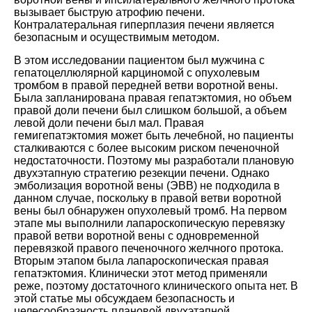
вызывает быструю атрофию печени.
Контралатеральная гиперплазия печени является
безопасным и осуществимым методом
.
В этом исследовании пациентом был мужчина с
гепатоцеллюлярной карциномой с опухолевым
тромбом в правой передней ветви воротной вены.
Была запланирована правая гепатэктомия, но объем
правой доли печени был слишком большой, а объем
левой доли печени был мал. Правая
гемигепатэктомия может быть лечебной, но пациенты
сталкиваются с более высоким риском печеночной
недостаточности. Поэтому мы разработали плановую
двухэтапную стратегию резекции печени. Однако
эмболизация воротной вены (ЭВВ) не подходила в
данном случае, поскольку в правой ветви воротной
вены был обнаружен опухолевый тромб. На первом
этапе мы выполнили лапароскопическую перевязку
правой ветви воротной вены с одновременной
перевязкой правого печеночного желчного протока.
Вторым этапом была лапароскопическая правая
гепатэктомия. Клинически этот метод применяли
реже, поэтому достаточного клинического опыта нет. В
этой статье мы обсуждаем безопасность и
целесообразность плановой двухэтапной