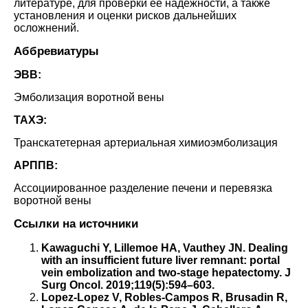
литературе, для проверки ее надежности, а также
установления и оценки рисков дальнейших
осложнений
.
Аббревиатуры
ЭВВ:
Эмболизация воротной вены
ТАХЭ:
Транскатетерная артериальная химиоэмболизация
АРППВ:
Ассоциированное разделение печени и перевязка
воротной вены
Ссылки на источники
Kawaguchi Y, Lillemoe HA, Vauthey JN. Dealing
with an insufficient future liver remnant: portal
vein embolization and two-stage hepatectomy. J
Surg Oncol. 2019;119(5):594–603.
Lopez-Lopez V, Robles-Campos R, Brusadin R,