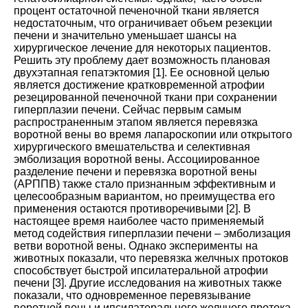
процент остаточной печеночной ткани является
недостаточным, что ограничивает объем резекции
печени и значительно уменьшает шансы на
хирургическое лечение для некоторых пациентов.
Решить эту проблему дает возможность плановая
двухэтапная гепатэктомия
[
1
].
Ее основной целью
является достижение кратковременной атрофии
резецированной печеночной ткани при сохранении
гиперплазии печени. Сейчас первым самым
распространенным этапом является перевязка
воротной вены во время лапароскопии или открытого
хирургического вмешательства и селективная
эмболизация воротной вены. Ассоциированное
разделение печени и перевязка воротной вены
(АРППВ) также стало признанным эффективным и
целесообразным вариантом, но преимущества его
применения остаются противоречивыми
[
2
].
В
настоящее время наиболее часто применяемый
метод содействия гиперплазии печени – эмболизация
ветви воротной вены. Однако эксперименты на
животных показали, что перевязка желчных протоков
способствует быстрой ипсилатеральной атрофии
печени
[
3
].
Другие исследования на животных также
показали, что одновременное перевязывание
воротной вены и ипсилатерального желчного протока