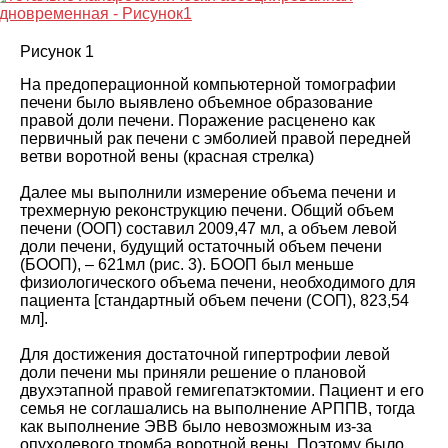
Рисунок 1
На предоперационной компьютерной томографии
печени было выявлено объемное образование
правой доли печени. Поражение расценено как
первичный рак печени с эмболией правой передней
ветви воротной вены (красная стрелка
)
Далее мы выполнили измерение объема печени и
трехмерную реконструкцию печени. Общий объем
печени (ООП) составил 2009,47 мл, а объем левой
доли печени, будущий остаточный объем печени
(БООП), – 621
мл (
рис. 3
).
БООП был меньше
физиологического объема печени, необходимого для
пациента [стандартный объем печени (СОП), 823,54
мл]
.
Для достижения достаточной гипертрофии левой
доли печени мы приняли решение о плановой
двухэтапной правой гемигепатэктомии. Пациент и его
семья не соглашались на выполнение АРППВ, тогда
как выполнение ЭВВ было невозможным из-за
опухолевого тромба воротной вены. Поэтому было