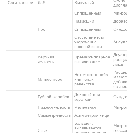
Скелетна
Сагиттальная
Лоб
Выпуклый
дисплази
Сплющенный
Микроце
Нависший
Добавочн
Нос
Сплющенный
Синдром
Отсутствие или
укорочение
Анеуплои
носовой кости
Двусторо
Верхняя
Премаксиллярное
расщели
челюсть
выпячивание
лица
Расщели
Нет мягкого неба
мягкого н
Мягкое небо
или «знак
добавочн
равенства»
язычок
Длинный или
Губной желобок
Синдром
короткий
Нижняя челюсть
Маленькая
Микрогна
Симметричность
Асимметрия лица
Большой,
Макрогло
выпячивается,
Язык
глоссопто
массово смещен