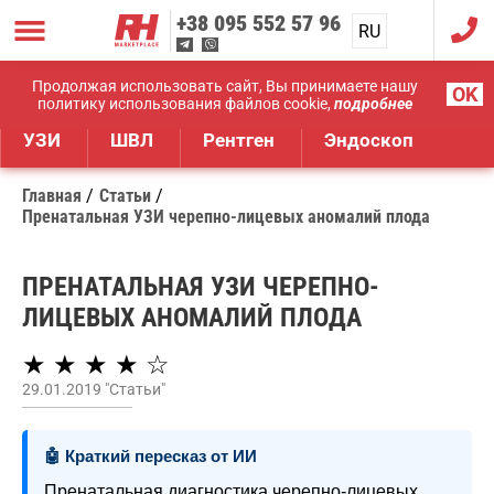
+38
095 552 57 96
RU
UA
Дистрибуция медицинского оборудования
Продолжая использовать сайт, Вы принимаете нашу
OK
политику использования файлов cookie,
подробнее
УЗИ
ШВЛ
Рентген
Эндоскоп
Главная
Статьи
Пренатальная УЗИ черепно-лицевых аномалий плода
ПРЕНАТАЛЬНАЯ УЗИ ЧЕРЕПНО-
ЛИЦЕВЫХ АНОМАЛИЙ ПЛОДА
★ ★ ★ ★ ☆
29.01.2019 "Статьи"
🤖 Краткий пересказ от ИИ
Пренатальная диагностика черепно-лицевых