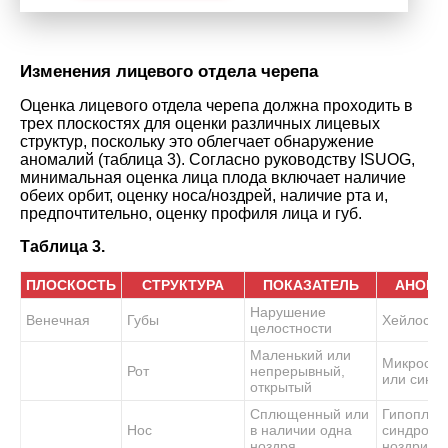
Изменения лицевого отдела черепа
Оценка лицевого отдела черепа должна проходить в
трех плоскостях для оценки различных лицевых
структур, поскольку это облегчает обнаружение
аномалий (таблица 3). Согласно руководству ISUOG,
минимальная оценка лица плода включает наличие
обеих орбит, оценку носа/ноздрей, наличие рта и,
предпочтительно, оценку профиля лица и губ.
Таблица 3.
ПЛОСКОСТЬ
СТРУКТУРА
ПОКАЗАТЕЛЬ
АНОМА
Нарушение
Венечная
Губы
Хейлосхи
целостности
Маленький или
Микросто
Рот
непрерывный,
или синд
открытый
Сплющенный или
Гипоплаз
Нос
в наличии одна
синдром 
ноздря
ноздри