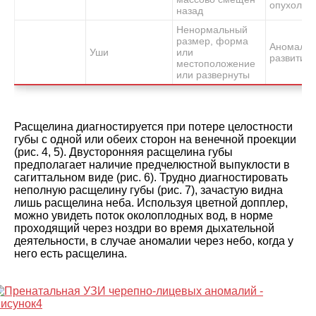
опухоли
назад
Ненормальный
размер, форма
Аномали
Уши
или
развития 
местоположение
или развернуты
Расщелина диагностируется при потере целостности
губы с одной или обеих сторон на венечной проекции
(рис. 4, 5). Двусторонняя расщелина губы
предполагает наличие предчелюстной выпуклости в
сагиттальном виде (рис. 6). Трудно диагностировать
неполную расщелину губы (рис. 7), зачастую видна
лишь расщелина неба. Используя цветной допплер,
можно увидеть поток околоплодных вод, в норме
проходящий через ноздри во время дыхательной
деятельности, в случае аномалии через небо, когда у
него есть расщелина.