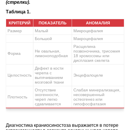
(стрелки).
Таблица 1.
КРИТЕРИЙ
ПОКАЗАТЕЛЬ
АНОМАЛИЯ
Размер
Малый
Микроцефалия
Большой
Макроцефалия
Расщелина
Не овальная,
позвоночника, трисомия
Форма
лимоноподобная
18 хромосомы или
дисплазия скелета
Дефект в кости
черепа с
Целостность
Энцефалоцеле
выпячиванием
мозговой ткани
Отсутствие
Слабая минерализация,
эхогенности,
несовершенный
Плотность
череп легко
остеогенез или
сдавливается
гипофосфатазия
Диагностика краниосиностоза выражается в потере