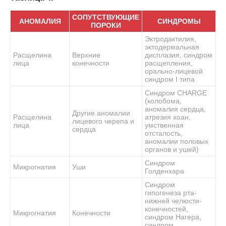
СОПУТСТВУЮЩИЕ
АНОМАЛИЯ
СИНДРОМЫ
ПОРОКИ
Эктродактилия,
эктодермальная
Расщелина
Верхние
дисплазия, синдром
лица
конечности
расщепления,
орально-лицевой
синдром I типа
Синдром CHARGE
(колобома,
аномалия сердца,
Другие аномалии
Расщелина
атрезия хоан,
лицевого черепа и
лица
умственная
сердца
отсталость,
аномалии половых
органов и ушей)
Синдром
Микрогнатия
Уши
Голденхара
Синдром
гипогенеза рта-
нижней челюсти-
конечностей,
Микрогнатия
Конечности
синдром Нагера,
синдром