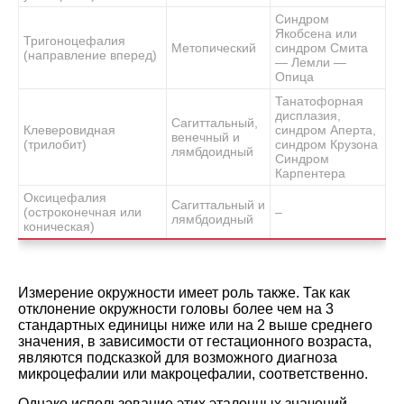
Синдром
Якобсена или
Тригоноцефалия
Метопический
синдром Смита
(направление вперед)
— Лемли —
Опица
Танатофорная
дисплазия,
Сагиттальный,
Клеверовидная
синдром Аперта,
венечный и
(трилобит)
синдром Крузона
лямбдоидный
Синдром
Карпентера
Оксицефалия
Сагиттальный и
(остроконечная или
–
лямбдоидный
коническая)
Измерение окружности имеет роль также. Так как
отклонение окружности головы более чем на 3
стандартных единицы ниже или на 2 выше среднего
значения, в зависимости от гестационного возраста,
являются подсказкой для возможного диагноза
микроцефалии или макроцефалии, соответственно.
Однако использование этих эталонных значений