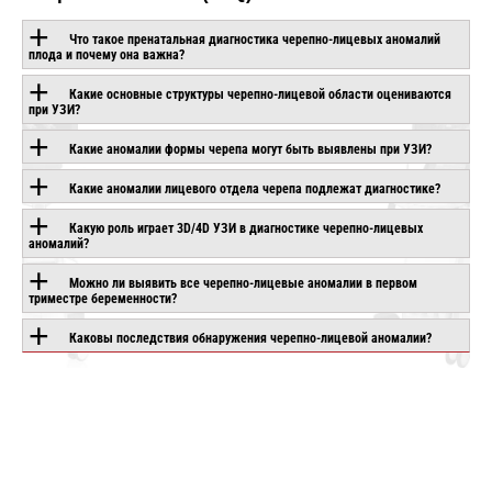
Что такое пренатальная диагностика черепно-лицевых аномалий
плода и почему она важна?
Какие основные структуры черепно-лицевой области оцениваются
ОБОРУДОВАНИЕ С
при УЗИ?
ЭТОЙ
Какие аномалии формы черепа могут быть выявлены при УЗИ?
ТЕХНОЛОГИЕЙ
Какие аномалии лицевого отдела черепа подлежат диагностике?
Какую роль играет 3D/4D УЗИ в диагностике черепно-лицевых
аномалий?
CANON APLIO
CHISON SONOGO EB
IO AIR
BEYOND
90
Можно ли выявить все черепно-лицевые аномалии в первом
аказ
триместре беременности?
Под заказ
Под заказ
Каковы последствия обнаружения черепно-лицевой аномалии?