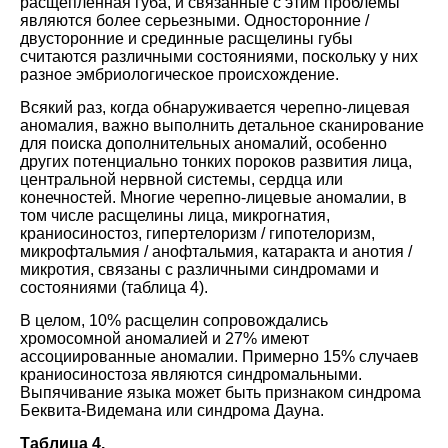
расщепленная губа, и связанные с этим проблемы
являются более серьезными. Односторонние /
двусторонние и срединные расщелины губы
считаются различными состояниями, поскольку у них
разное эмбриологическое происхождение.
Всякий раз, когда обнаруживается черепно-лицевая
аномалия, важно выполнить детальное сканирование
для поиска дополнительных аномалий, особенно
других потенциально тонких пороков развития лица,
центральной нервной системы, сердца или
конечностей. Многие черепно-лицевые аномалии, в
том числе расщелины лица, микрогнатия,
краниосиностоз, гипертелоризм / гипотелоризм,
микрофтальмия / анофтальмия, катаракта и анотия /
микротия, связаны с различными синдромами и
состояниями (таблица 4).
В целом, 10% расщелин сопровождались
хромосомной аномалией и 27% имеют
ассоциированные аномалии. Примерно 15% случаев
краниосиностоза являются синдромальными.
Выпячивание языка может быть признаком синдрома
Беквита-Видемана или синдрома Дауна.
Таблица 4.