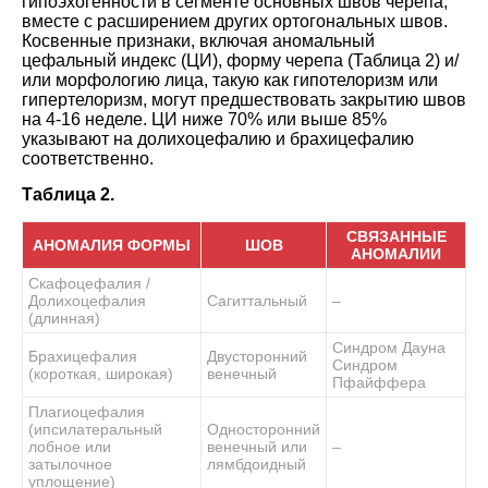
гипоэхогенности в сегменте основных швов черепа,
вместе с расширением других ортогональных швов.
Косвенные признаки, включая аномальный
цефальный индекс (ЦИ), форму черепа (Таблица 2) и/
или морфологию лица, такую как гипотелоризм или
гипертелоризм, могут предшествовать закрытию швов
на 4-16 неделе. ЦИ ниже 70% или выше 85%
указывают на долихоцефалию и брахицефалию
соответственно.
Таблица 2.
СВЯЗАННЫЕ
АНОМАЛИЯ ФОРМЫ
ШОВ
АНОМАЛИИ
Скафоцефалия /
Долихоцефалия
Сагиттальный
–
(длинная)
Синдром Дауна
Брахицефалия
Двусторонний
Синдром
(короткая, широкая)
венечный
Пфайффера
Плагиоцефалия
(ипсилатеральный
Односторонний
лобное или
венечный или
–
затылочное
лямбдоидный
уплощение)