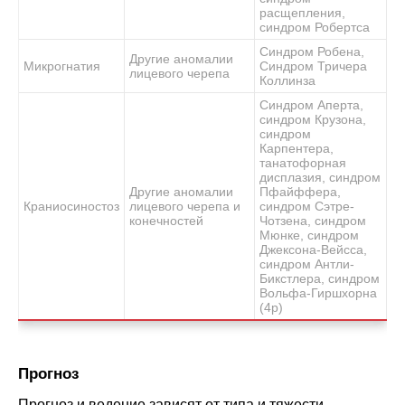
расщепления,
синдром Робертса
Синдром Робена,
Другие аномалии
Микрогнатия
Синдром Тричера
лицевого черепа
Коллинза
Синдром Аперта,
синдром Крузона,
синдром
Карпентера,
танатофорная
дисплазия, синдром
Другие аномалии
Пфайффера,
Краниосиностоз
лицевого черепа и
синдром Сэтре-
конечностей
Чотзена, синдром
Мюнке, синдром
Джексона-Вейсса,
синдром Антли-
Бикстлера, синдром
Вольфа-Гиршхорна
(4р)
Прогноз
Прогноз и ведение зависят от типа и тяжести