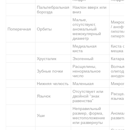
Пальпебральная
Наклон вверх или
борозда
вниз
Малые,
Микрофт
отсутствуют,
/ анофта
Поперечная
Орбиты
аномальный
гипотелор
межокулярный
гипертел
диаметр
Медиальная
Киста сле
киста
мешка
Хрусталик
Эхогенный
Катаракта
Расщелины,
Волчья па
Зубные почки
ненормальное
олигодонт
число
анодонти
Нижняя челюсть
Маленькая
Микрогна
Отсутствует или
Расщели
Язычок
двойной “знак
язычка
равенства”
Неправильный
размер, форма,
Аномали
Уши
местоположение
развития 
или развернуты