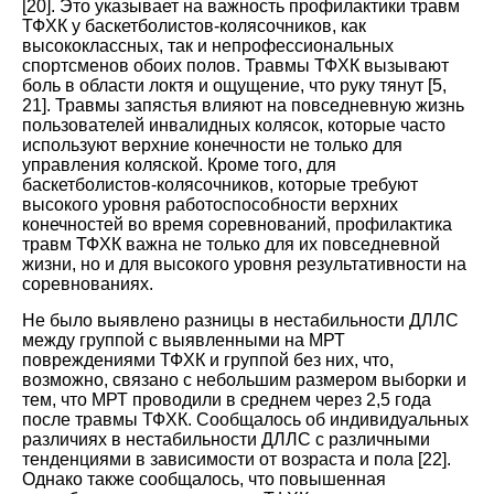
[
20
].
Это указывает на важность профилактики травм
ТФХК у баскетболистов-колясочников, как
высококлассных, так и непрофессиональных
спортсменов обоих полов. Травмы ТФХК вызывают
боль в области локтя и ощущение, что руку тянут
[
5
,
21
].
Травмы запястья влияют на повседневную жизнь
пользователей инвалидных колясок, которые часто
используют верхние конечности не только для
управления коляской. Кроме того, для
баскетболистов-колясочников, которые требуют
высокого уровня работоспособности верхних
конечностей во время соревнований, профилактика
травм ТФХК важна не только для их повседневной
жизни, но и для высокого уровня результативности на
соревнованиях
.
Не было выявлено разницы в нестабильности ДЛЛС
между группой с выявленными на МРТ
повреждениями ТФХК и группой без них, что,
возможно, связано с небольшим размером выборки и
тем, что МРТ проводили в среднем через 2,5 года
после травмы ТФХК. Сообщалось об индивидуальных
различиях в нестабильности ДЛЛС с различными
тенденциями в зависимости от возраста и пола
[
22
].
Однако также сообщалось, что повышенная