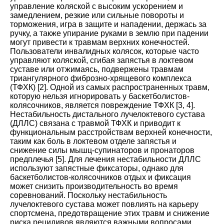
управление коляской с высоким ускорением и
замедлением, резкие или сильные повороты и
торможения, игра в защите и нападении, держась за
ручку, а также упирание руками в землю при падении
могут привести к травмам верхних конечностей.
Пользователи инвалидных колясок, которые часто
управляют коляской, сгибая запястья в локтевом
суставе или отжимаясь, подвержены травмам
триангулярного фиброзно-хрящевого комплекса
(ТФХК)
[
2
].
Одной из самых распространенных травм,
которую нельзя игнорировать у баскетболистов-
колясочников, является повреждение ТФХК
[
3
,
4
].
Нестабильность дистального лучелоктевого сустава
(ДЛЛС) связана с травмой ТФХК и приводит к
функциональным расстройствам верхней конечности,
таким как боль в локтевом отделе запястья и
снижение силы мышц-супинаторов и пронаторов
предплечья
[
5
].
Для лечения нестабильности ДЛЛС
используют запястные фиксаторы, однако для
баскетболистов-колясочников отдых и фиксация
может снизить производительность во время
соревнований. Поскольку нестабильность
лучелоктевого сустава может повлиять на карьеру
спортсмена, предотвращение этих травм и снижение
риска рецидивов являются важными вопросами
.