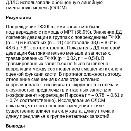
ДЛЛС использовали обобщенную линейную
смешанную модель (ОЛСМ)
.
Результаты
Повреждение ТФХК в семи запястьях было
подтверждено с помощью МРТ (38,9%). Значение ДД
локтевой девиации в группах с повреждением ТФХК
(n = 7) и интактных (n = 11) составляли 38,6 ± 8,0° и
48,6 ± 7,8°, соответственно. Показатель ДД локтевой
девиации был значительно меньше в запястьях,
травмированных ТФХК (p = 0,02, r = – 0,54). В
травмированных запястьях не было выявлено
корреляции между соотношением смещения к силе и
оценкой функции кисти. В противоположность этому,
отношение смещения к силе отрицательно
коррелировало с силой хвата, окружностью плеча и
окружностью предплечья в интактных запястьях
(коэффициент корреляции Пирсона r = – 0,78, – 0,61 и
– 0,74 соответственно). Исследование ОЛСМ
показало, что соотношение смещения к силе
существенно влияет на силу хвата, длину плеча и
длину предплечья в группе интактных запястий
.
Выводы