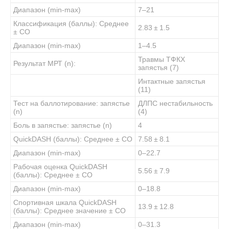
Диапазон (min-max)
7–21
Классификация (баллы): Среднее
2.83 ± 1.5
± СО
Диапазон (min-max)
1–4.5
Травмы ТФКХ
Результат МРТ (n):
запястья (7)
Интактные запястья
(11)
Тест на баллотирование: запястье
ДЛПС нестабильность
(n)
(4)
Боль в запястье: запястье (n)
4
QuickDASH (баллы): Среднее ± СО
7.58 ± 8.1
Диапазон (min-max)
0–22.7
Рабочая оценка QuickDASH
5.56 ± 7.9
(баллы): Среднее ± СО
Диапазон (min-max)
0–18.8
Спортивная шкала QuickDASH
13.9 ± 12.8
(баллы): Среднее значение ± СО
Диапазон (min-max)
0–31.3