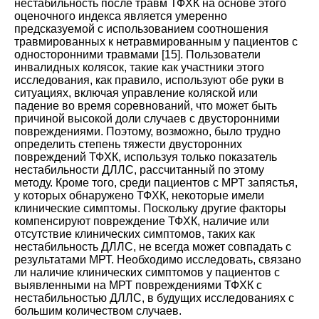
нестабильность после травм ТФХК на основе этого
оценочного индекса является умеренно
предсказуемой с использованием соотношения
травмированных к нетравмированным у пациентов с
односторонними травмами
[
15
].
Пользователи
инвалидных колясок, такие как участники этого
исследования, как правило, используют обе руки в
ситуациях, включая управление коляской или
падение во время соревнований, что может быть
причиной высокой доли случаев с двусторонними
повреждениями. Поэтому, возможно, было трудно
определить степень тяжести двусторонних
повреждений ТФХК, используя только показатель
нестабильности ДЛЛС, рассчитанный по этому
методу. Кроме того, среди пациентов с МРТ запястья,
у которых обнаружено ТФХК, некоторые имели
клинические симптомы. Поскольку другие факторы
компенсируют повреждение ТФХК, наличие или
отсутствие клинических симптомов, таких как
нестабильность ДЛЛС, не всегда может совпадать с
результатами МРТ. Необходимо исследовать, связано
ли наличие клинических симптомов у пациентов с
выявленными на МРТ повреждениями ТФХК с
нестабильностью ДЛЛС, в будущих исследованиях с
большим количеством случаев
.