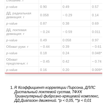
сгибание: r
p-
value
0.90
0.49
0.57
ДД, радиальная
0.058
− 0.29
0.14
девиация: r
p-
value
0.87
0.38
0.69
ДД, локтевая
− 0.24
− 0.59
0.011
девиация: r
p-
value
0.49
0.058
0.97
Обхват руки: r
− 0.44
0.39
− 0.61
p-
value
0.18
0.24
0.048
*
Обхват
− 0.45
0.42
− 0.74
предплечья: r
p-
value
0.16
0.20
0.009
**
R Коэффициент корреляции Пирсона, ДЛЛС
Дистальный локтевой сустав, ТФХК
Триангулярный фиброзно-хрящевой комплекс,
ДД Диапазон движений. *p < 0,05, **p < 0,01