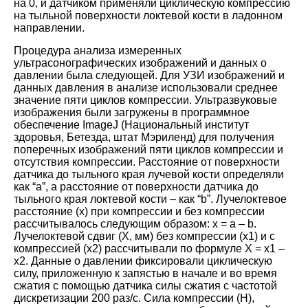
на 0, и датчиком применяли циклическую компрессию
на тыльной поверхности локтевой кости в ладонном
направлении
.
Процедура анализа измеренных
ультрасонографических изображений и данных о
давлении была следующей. Для УЗИ изображений и
данных давления в анализе использовали среднее
значение пяти циклов компрессии. Ультразвуковые
изображения были загружены в программное
обеспечение ImageJ (Национальный институт
здоровья, Бетезда, штат Мэриленд) для получения
поперечных изображений пяти циклов компрессии и
отсутствия компрессии. Расстояние от поверхности
датчика до тыльного края лучевой кости определяли
как “a”, а расстояние от поверхности датчика до
тыльного края локтевой кости – как “b”. Лучелоктевое
расстояние (x) при компрессии и без компрессии
рассчитывалось следующим образом: x = a – b.
Лучелоктевой сдвиг (X, мм) без компрессии (x1) и с
компрессией (x2) рассчитывали по формуле X = x1 –
x2. Данные о давлении фиксировали циклическую
силу, приложенную к запястью в начале и во время
сжатия с помощью датчика силы сжатия с частотой
дискретизации 200 раз/с. Сила компрессии (Н),