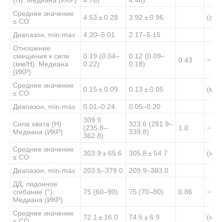
Среднее значение
4.53 ± 0.28
3.92 ± 0.96
(
сре
± СО
Диапазон, min-max
4.20–5.01
2.17–5.15
Отношение
смещения к силе
0.19 (0.04–
0.12 (0.09–
0.43
− 0.
(мм/Н): Медиана
0.22)
0.18)
(ИКР)
Среднее значение
0.15 ± 0.09
0.13 ± 0.05
(
ма
± СО
Диапазон, min-max
0.01–0.24
0.05–0.20
309.9
Сила хвата (Н):
323.6 (281.9–
(235.8–
1.0
− 0.
Медиана (ИКР)
339.8)
362.8)
Среднее значение
303.9 ± 65.6
305.8 ± 54.7
(
нет
± СО
Диапазон, min-max
203.5–379.0
209.9–383.0
ДД, ладонное
сгибание (°):
75 (60–90)
75 (70–80)
0.86
− 0.
Медиана (ИКР)
Среднее значение
72.1 ± 16.0
74.5 ± 6.9
(
нет
± СО