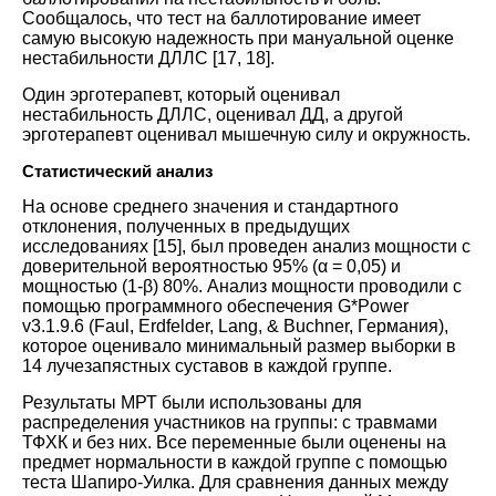
Сообщалось, что тест на баллотирование имеет
самую высокую надежность при мануальной оценке
нестабильности ДЛЛС
[
17
,
18
].
Один эрготерапевт, который оценивал
нестабильность ДЛЛС, оценивал ДД, а другой
эрготерапевт оценивал мышечную силу и окружность
.
Статистический анализ
На основе среднего значения и стандартного
отклонения, полученных в предыдущих
исследованиях
[
15
],
был проведен анализ мощности с
доверительной вероятностью 95% (α = 0,05) и
мощностью (1-β) 80%. Анализ мощности проводили с
помощью программного обеспечения G*Power
v3.1.9.6 (Faul, Erdfelder, Lang, & Buchner, Германия),
которое оценивало минимальный размер выборки в
14 лучезапястных суставов в каждой группе
.
Результаты МРТ были использованы для
распределения участников на группы: с травмами
ТФХК и без них. Все переменные были оценены на
предмет нормальности в каждой группе с помощью
теста Шапиро-Уилка. Для сравнения данных между