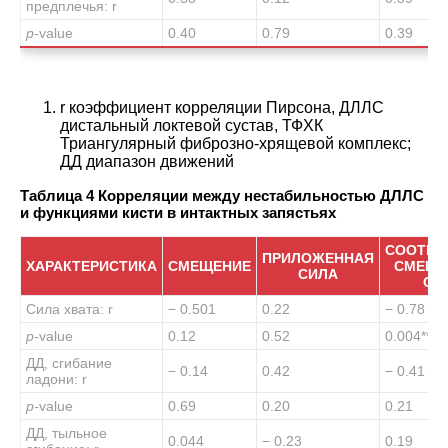
предплечья
: r
p-
value
0.40
0.79
0.39
r коэффициент корреляции Пирсона, ДЛЛС
дистальный локтевой сустав, ТФХК
Триангулярный фиброзно-хрящевой комплекс;
ДД диапазон движений
Таблица 4 Корреляции между нестабильностью ДЛЛС
и функциями кисти в интактных запястьях
СООТНО
ПРИЛОЖЕННАЯ
ХАРАКТЕРИСТИКА
СМЕЩЕНИЕ
СМЕЩЕ
СИЛА
СИ
Сила хвата: r
− 0.501
0.22
− 0.78
p-
value
0.12
0.52
0.004
**
ДД, сгибание
− 0.14
0.42
− 0.41
ладони: r
p-
value
0.69
0.20
0.21
ДД, тыльное
0.044
− 0.23
0.19