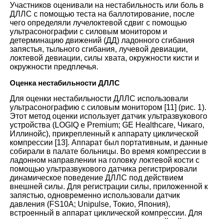
Участников оценивали на нестабильность или боль в
ДЛЛС с помощью теста на баллотирование, после
чего определяли лучелоктевой сдвиг с помощью
ультрасонографии с силовым монитором и
детерминацию движений (ДД) ладонного сгибания
запястья, тыльного сгибания, лучевой девиации,
локтевой девиации, силы хвата, окружности кисти и
окружности предплечья
.
Оценка нестабильности ДЛЛС
Для оценки нестабильности ДЛЛС использовали
ультрасонографию с силовым монитором
[
11
] (
рис. 1
).
Этот метод оценки использует датчик ультразвукового
устройства (LOGIQ e Premium; GE Healthcare, Чикаго,
Иллинойс), прикрепленный к аппарату циклической
компрессии
[
13
].
Аппарат был портативным, и данные
собирали в палате больницы. Во время компрессии в
ладонном направлении на головку локтевой кости с
помощью ультразвукового датчика регистрировали
динамическое поведение ДЛЛС под действием
внешней силы. Для регистрации силы, приложенной к
запястью, одновременно использовали датчик
давления (FS10A; Unipulse, Токио, Япония),
встроенный в аппарат циклической компрессии. Для