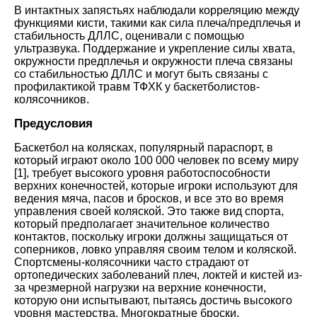
В интактных запястьях наблюдали корреляцию между
функциями кисти, такими как сила плеча/предплечья и
стабильность ДЛЛС, оценивали с помощью
ультразвука. Поддержание и укрепление силы хвата,
окружности предплечья и окружности плеча связаны
со стабильностью ДЛЛС и могут быть связаны с
профилактикой травм ТФХК у баскетболистов-
колясочников
.
Предусловия
Баскетбол на колясках, популярный параспорт, в
который играют около 100 000 человек по всему миру
[
1
],
требует высокого уровня работоспособности
верхних конечностей, которые игроки используют для
ведения мяча, пасов и бросков, и все это во время
управления своей коляской. Это также вид спорта,
который предполагает значительное количество
контактов, поскольку игроки должны защищаться от
соперников, ловко управляя своим телом и коляской.
Спортсмены-колясочники часто страдают от
ортопедических заболеваний плеч, локтей и кистей из-
за чрезмерной нагрузки на верхние конечности,
которую они испытывают, пытаясь достичь высокого
уровня мастерства. Многократные броски,