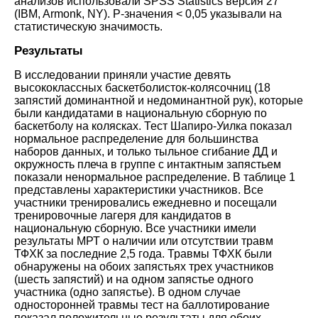
анализов использовали SPSS Statistics версия 27
(IBM, Armonk, NY). P-значения < 0,05 указывали на
статистическую значимость
.
Результаты
В исследовании приняли участие девять
высококлассных баскетболисток-колясочниц (18
запястий доминантной и недоминантной рук), которые
были кандидатами в национальную сборную по
баскетболу на колясках. Тест Шапиро-Уилка показал
нормальное распределение для большинства
наборов данных, и только тыльное сгибание ДД и
окружность плеча в группе с интактным запястьем
показали ненормальное распределение.
В
таблице 1
представлены характеристики участников. Все
участники тренировались ежедневно и посещали
тренировочные лагеря для кандидатов в
национальную сборную. Все участники имели
результаты МРТ о наличии или отсутствии травм
ТФХК за последние 2,5 года. Травмы ТФХК были
обнаружены на обоих запястьях трех участников
(шесть запястий) и на одном запястье одного
участника (одно запястье). В одном случае
односторонней травмы тест на баллотирование
показал положительные результаты для обоих