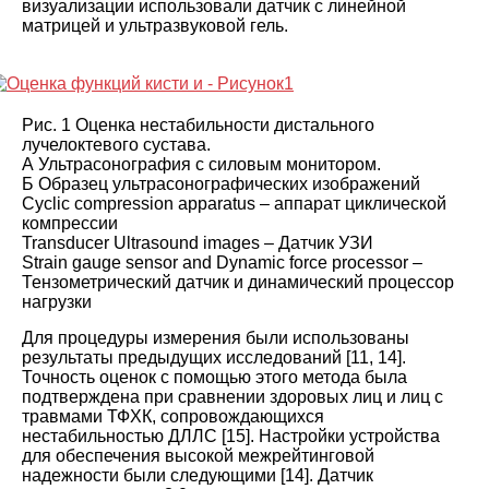
визуализации использовали датчик с линейной
матрицей и ультразвуковой гель
.
Рис. 1
Оценка нестабильности дистального
лучелоктевого сустава
.
А
Ультрасонография с силовым монитором
.
Б
Образец ультрасонографических изображений
Cyclic compression apparatus –
аппарат циклической
компрессии
Transducer Ultrasound images – Датчик УЗИ
Strain gauge sensor and Dynamic force processor –
Тензометрический датчик и динамический процессор
нагрузки
Для процедуры измерения были использованы
результаты предыдущих исследований
[
11
,
14
].
Точность оценок с помощью этого метода была
подтверждена при сравнении здоровых лиц и лиц с
травмами ТФХК, сопровождающихся
нестабильностью ДЛЛС
[
15
].
Настройки устройства
для обеспечения высокой межрейтинговой
надежности были следующими
[
14
].
Датчик