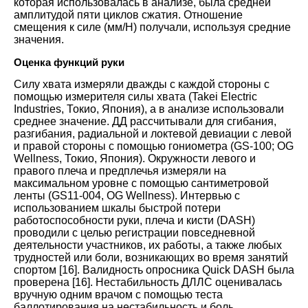
которая использовалась в анализе, была средней
амплитудой пяти циклов сжатия. Отношение
смещения к силе (мм/Н) получали, используя средние
значения
.
Оценка функций руки
Силу хвата измеряли дважды с каждой стороны с
помощью измерителя силы хвата (Takei Electric
Industries, Токио, Япония), а в анализе использовали
среднее значение. ДД рассчитывали для сгибания,
разгибания, радиальной и локтевой девиации с левой
и правой стороны с помощью гониометра (GS-100; OG
Wellness, Токио, Япония). Окружности левого и
правого плеча и предплечья измеряли на
максимальном уровне с помощью сантиметровой
ленты (GS11-004, OG Wellness). Интервью с
использованием шкалы быстрой потери
работоспособности руки, плеча и кисти (DASH)
проводили с целью регистрации повседневной
деятельности участников, их работы, а также любых
трудностей или боли, возникающих во время занятий
спортом
[
16
].
Валидность опросника Quick DASH была
проверена
[
16
].
Нестабильность ДЛЛС оценивалась
вручную одним врачом с помощью теста
баллотирования на нестабильность и боль.