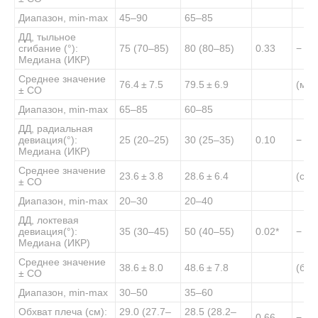
Диапазон, min-max
45–90
65–85
ДД, тыльное
сгибание (°):
75 (70–85)
80 (80–85)
0.33
− 0.
Медиана (ИКР)
Среднее значение
76.4 ± 7.5
79.5 ± 6.9
(
ма
± СО
Диапазон, min-max
65–85
60–85
ДД, радиальная
девиация(°):
25 (20–25)
30 (25–35)
0.10
− 0.
Медиана (ИКР)
Среднее значение
23.6 ± 3.8
28.6 ± 6.4
(
сре
± СО
Диапазон, min-max
20–30
20–40
ДД, локтевая
девиация(°):
35 (30–45)
50 (40–55)
0.02
*
− 0.
Медиана (ИКР)
Среднее значение
38.6 ± 8.0
48.6 ± 7.8
(
бол
± СО
Диапазон, min-max
30–50
35–60
Обхват плеча (см):
29.0 (27.7–
28.5 (28.2–
0.66
− 0.