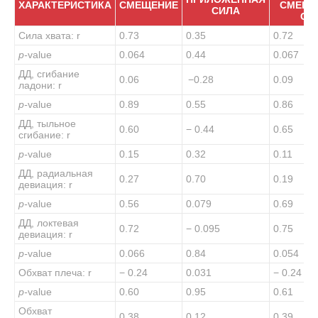
ХАРАКТЕРИСТИКА
СМЕЩЕНИЕ
СМЕЩЕ
СИЛА
СИ
Сила хвата: r
0.73
0.35
0.72
p-
value
0.064
0.44
0.067
ДД, сгибание
0.06
−0.28
0.09
ладони: r
p-
value
0.89
0.55
0.86
ДД, тыльное
0.60
− 0.44
0.65
сгибание: r
p-
value
0.15
0.32
0.11
ДД, радиальная
0.27
0.70
0.19
девиация: r
p-
value
0.56
0.079
0.69
ДД, локтевая
0.72
− 0.095
0.75
девиация: r
p-
value
0.066
0.84
0.054
Обхват плеча: r
− 0.24
0.031
− 0.24
p-
value
0.60
0.95
0.61
Обхват
0.38
0.12
0.39