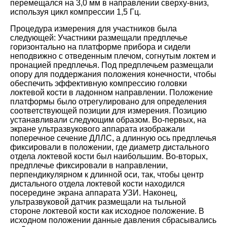
перемещался на 3,0 мм в направлении сверху-вниз,
используя цикл компрессии 1,5 Гц
.
Процедура измерения для участников была
следующей: Участники размещали предплечье
горизонтально на платформе прибора и сидели
неподвижно с отведенным плечом, согнутым локтем и
пронацией предплечья. Под предплечьем размещали
опору для поддержания положения конечности, чтобы
обеспечить эффективную компрессию головки
локтевой кости в ладонном направлении. Положение
платформы было отрегулировано для определения
соответствующей позиции для измерения. Позицию
устанавливали следующим образом. Во-первых, на
экране ультразвукового аппарата изображали
поперечное сечение ДЛЛС, а длинную ось предплечья
фиксировали в положении, где диаметр дистального
отдела локтевой кости был наибольшим. Во-вторых,
предплечье фиксировали в направлении,
перпендикулярном к длинной оси, так, чтобы центр
дистального отдела локтевой кости находился
посередине экрана аппарата УЗИ. Наконец,
ультразвуковой датчик размещали на тыльной
стороне локтевой кости как исходное положение. В
исходном положении данные давления сбрасывались