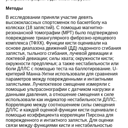
Методы
В исследовании приняли участие девять
высококлассных спортсменок по баскетболу на
колясках (18 запястий). С помощью магнитно-
резонансной томографии (МРТ) было подтверждено
повреждение триангулярного фиброзно-хрящевого
комплекса (ТФХК). Функции кисти оценивали на
основе диапазона движений (ДД) ладонного сгибания
запястья, тыльного сгибания, лучевой девиации и
локтевой девиации; силы хвата; окружности кисти;
окружности предплечья; а также нестабильности или
боли ДЛЛС с помощью теста на баллотирование. U-
критерий Манна-Уитни использовали для сравнения
параметров между поврежденными и интактными
запястьями. Лучелоктевое смещение измеряли с
помощью ультрасонографии с датчиком нагрузки и
данными давления, а отношение смещения к силе
использовали как индикатор нестабильности ДЛЛС.
Корреляцию между соотношением силы смещения
ДЛЛС и каждой оценкой функции кисти оценивали с
помощью коэффициента корреляции Пирсона для
поврежденного и интактного запястья. Для оценки
связи между функциями кисти и нестабильностью