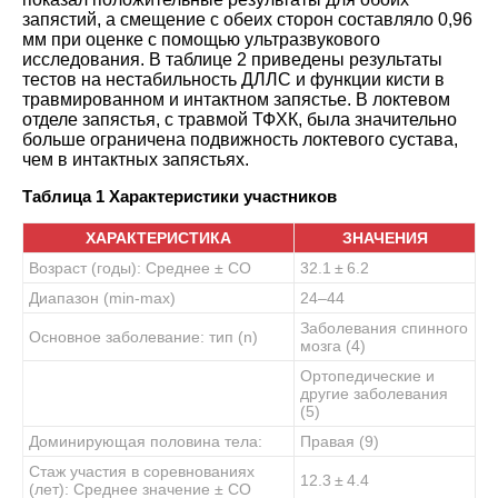
запястий, а смещение с обеих сторон составляло 0,96
мм при оценке с помощью ультразвукового
исследования. В
таблице 2
приведены результаты
тестов на нестабильность ДЛЛС и функции кисти в
травмированном и интактном запястье. В локтевом
отделе запястья, с травмой ТФХК, была значительно
больше ограничена подвижность локтевого сустава,
чем в интактных запястьях
.
Таблица 1
Характеристики участников
ХАРАКТЕРИСТИКА
ЗНАЧЕНИЯ
Возраст (годы): Среднее ± СО
32.1 ± 6.2
Диапазон (min-max)
24–44
Заболевания спинного
Основное заболевание: тип (n)
мозга (4)
Ортопедические и
другие заболевания
(5)
Доминирующая половина тела:
Правая (9)
Стаж участия в соревнованиях
12.3 ± 4.4
(лет): Среднее значение ± СО