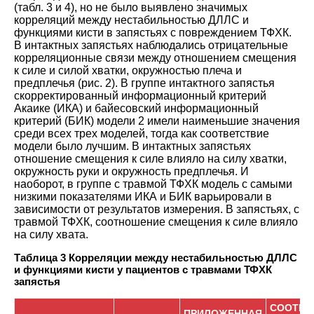
(табл
.
3
и
4
),
но не было выявлено значимых
корреляций между нестабильностью ДЛЛС и
функциями кисти в запястьях с повреждением ТФХК.
В интактных запястьях наблюдались отрицательные
корреляционные связи между отношением смещения
к силе и силой хватки, окружностью плеча и
предплечья
(
рис. 2
).
В группе интактного запястья
скорректированный информационный критерий
Акаике (ИКА) и байесовский информационный
критерий (БИК) модели 2 имели наименьшие значения
среди всех трех моделей, тогда как соответствие
модели было лучшим. В интактных запястьях
отношение смещения к силе влияло на силу хватки,
окружность руки и окружность предплечья. И
наоборот, в группе с травмой ТФХК модель с самыми
низкими показателями ИКА и БИК варьировали в
зависимости от результатов измерения. В запястьях, с
травмой ТФХК, соотношение смещения к силе влияло
на силу хвата
.
Таблица 3 Корреляции между нестабильностью ДЛЛС
и функциями кисти у пациентов с травмами ТФХК
запястья
СООТНО
ПРИЛОЖЕННАЯ