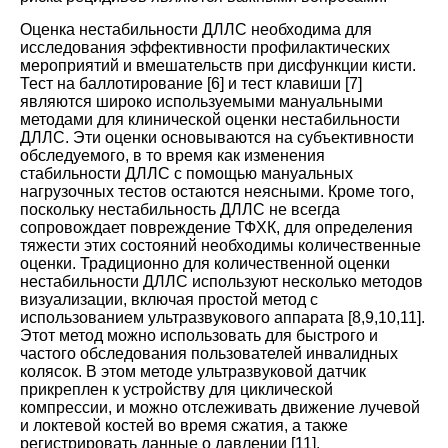
Оценка нестабильности ДЛЛС необходима для
исследования эффективности профилактических
мероприятий и вмешательств при дисфункции кисти.
Тест на баллотирование
[
6
]
и тест клавиши
[
7
]
являются широко используемыми мануальными
методами для клинической оценки нестабильности
ДЛЛС. Эти оценки основываются на субъективности
обследуемого, в то время как изменения
стабильности ДЛЛС с помощью мануальных
нагрузочных тестов остаются неясными. Кроме того,
поскольку нестабильность ДЛЛС не всегда
сопровождает повреждение ТФХК, для определения
тяжести этих состояний необходимы количественные
оценки. Традиционно для количественной оценки
нестабильности ДЛЛС используют несколько методов
визуализации, включая простой метод с
использованием ультразвукового аппарата
[
8
,
9
,
10
,
11
].
Этот метод можно использовать для быстрого и
частого обследования пользователей инвалидных
колясок. В этом методе ультразвуковой датчик
прикреплен к устройству для циклической
компрессии, и можно отслеживать движение лучевой
и локтевой костей во время сжатия, а также
регистрировать данные о давлении
[
11
].