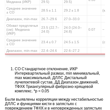
Медиана (ИКР)
29.5)
29.5)
Среднее значение
28.5 ± 1.1
29.2 ± 1.8
(
ма
± СО
Диапазон, min-max
26.7–29.6
27.0–33.0
Обхват предплечья
23.5 (22.7–
24.0 (24.0–
(см): Медиана
0.07
− 0.
24.0)
24.8)
(ИКР)
Среднее значение
23.4 ± 0.7
24.5 ± 1.5
(
сре
± СО
Диапазон, min-max
22.4–24.6
22.6–27.2
СО Стандартное отклонение, ИКР
Интерквартильный размах, min минимальный,
max максимальный, ДЛЛС Дистальный
лучелоктевой сустав, ДД Диапазон движений,
ТФХК Триангулярный фиброзно-хрящевой
комплекс. *p < 0.05
Были выявлены корреляции между нестабильностью
ДЛЛС и функциями кисти в запястьях с
повреждением ТФХК и в неповрежденных запястьях