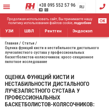
+38
095 552 57 96
RU
UA
Дистрибуция медицинского оборудования
Продолжая использовать сайт, Вы принимаете нашу
OK
политику использования файлов cookie,
подробнее
УЗИ
ШВЛ
Рентген
Эндоскоп
Главная
Статьи
Оценка функций кисти и нестабильности дистального
лучезапястного сустава у профессиональных
баскетболистов-колясочников: кросс-секционное
пилотное исследование
ОЦЕНКА ФУНКЦИЙ КИСТИ И
НЕСТАБИЛЬНОСТИ ДИСТАЛЬНОГО
ЛУЧЕЗАПЯСТНОГО СУСТАВА У
ПРОФЕССИОНАЛЬНЫХ
БАСКЕТБОЛИСТОВ-КОЛЯСОЧНИКОВ: