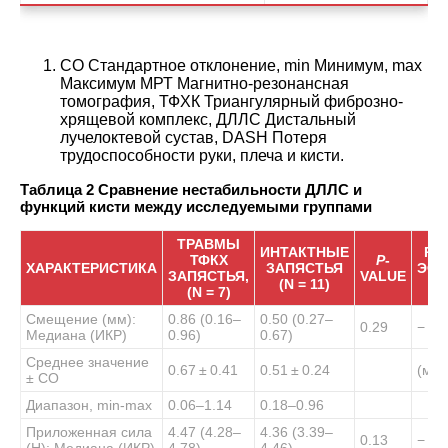
СО Стандартное отклонение, min Минимум, max
Максимум МРТ Магнитно-резонансная
томография, ТФХК Триангулярный фиброзно-
хрящевой комплекс, ДЛЛС Дистальный
лучелоктевой сустав, DASH Потеря
трудоспособности руки, плеча и кисти.
Таблица 2
Сравнение нестабильности ДЛЛС и
функций кисти между исследуемыми группами
ТРАВМЫ
ИНТАКТНЫЕ
РА
ТФКХ
P
-
ХАРАКТЕРИСТИКА
ЗАПЯСТЬЯ
ЭФФ
ЗАПЯСТЬЯ,
VALUE
(N = 11)
(N = 7)
Смещение (мм):
0.86 (0.16–
0.50 (0.27–
0.29
− 0.
Медиана (ИКР)
0.96)
0.67)
Среднее значение
0.67 ± 0.41
0.51 ± 0.24
(
ма
± СО
Диапазон, min-max
0.06–1.14
0.18–0.96
Приложенная сила
4.47 (4.28–
4.36 (3.39–
0.13
− 0.
(Н): Медиана (ИКР)
4.78)
4.46)