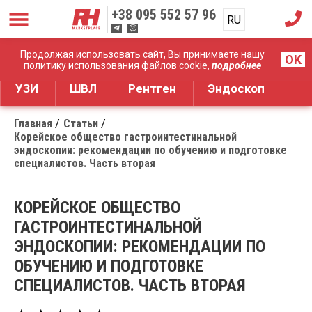
+38
095 552 57 96
RU
UA
Дистрибуция медицинского оборудования
Продолжая использовать сайт, Вы принимаете нашу
OK
политику использования файлов cookie,
подробнее
УЗИ
ШВЛ
Рентген
Эндоскоп
Главная
Статьи
Корейское общество гастроинтестинальной
эндоскопии: рекомендации по обучению и подготовке
специалистов. Часть вторая
КОРЕЙСКОЕ ОБЩЕСТВО
ГАСТРОИНТЕСТИНАЛЬНОЙ
ЭНДОСКОПИИ: РЕКОМЕНДАЦИИ ПО
ОБУЧЕНИЮ И ПОДГОТОВКЕ
СПЕЦИАЛИСТОВ. ЧАСТЬ ВТОРАЯ