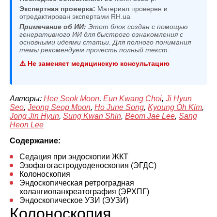
Экспертная проверка:
Материал проверен и
отредактирован экспертами RH.ua
Примечание об ИИ:
Этот блок создан с помощью
генеративного ИИ для быстрого ознакомления с
основными идеями статьи. Для полного понимания
темы рекомендуем прочесть полный текст.
⚠️ Не заменяет медицинскую консультацию
Авторы:
Hee Seok Moon
,
Eun Kwang Choi
,
Ji Hyun
Seo
,
Jeong Seop Moon
,
Ho June Song
,
Kyoung Oh Kim
,
Jong Jin Hyun
,
Sung Kwan Shin
,
Beom Jae Lee
,
Sang
Heon Lee
Содержание:
Седация при эндоскопии ЖКТ
Эзофагогастродуоденоскопия (ЭГДС)
Колоноскопия
Эндоскопическая ретроградная
холангиопанкреатография (ЭРХПГ)
Эндоскопическое УЗИ (ЭУЗИ)
Колоноскопия