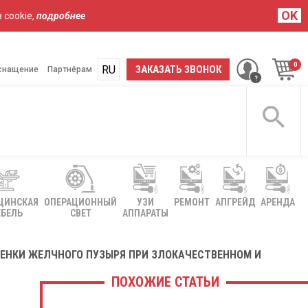
OK
 cookie,
подробнее
RU
UA
ЗАКАЗАТЬ ЗВОНОК
снащение
Партнёрам
ЦИНСКАЯ
ОПЕРАЦИОННЫЙ
УЗИ
РЕМОНТ
АПГРЕЙД
АРЕНДА
БЕЛЬ
СВЕТ
АППАРАТЫ
ЕНКИ ЖЕЛЧНОГО ПУЗЫРЯ ПРИ ЗЛОКАЧЕСТВЕННОМ И
ПОХОЖИЕ СТАТЬИ