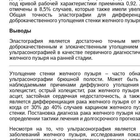
под кривой рабочей характеристики приемника 0,92.
отмечены в 8,5% случаев, которые также имели увели
Общая точность эластографии для дифференц
доброкачественного утолщения стенки желчного пузыр
Выводы
Эластография является достаточно точным ме
доброкачественным и злокачественным утолщением 
ультрасонографией в качестве первичного диагностич
желчного пузыря на ранней стадии.
Утолщение cтенки желчного пузыря – часто обна
ультрасонографии брюшной полости. Может быть
наблюдаемыми причинами диффузного утолщения с
холецистит, острый холецистит, рак желчного пузыр
асцит, застойная сердечная недостаточность, а та
является дифференциация рака желчного пузыря от хр
когда от 30% до 40% случаев карцином желчного пу
стенки. Постановка диагноза рака желчного пузыря н
определении тактики лечения и долгосрочного прогноза
Несмотря на то, что ультрасонография является
заболеваний желчного пузыря, исследования пока