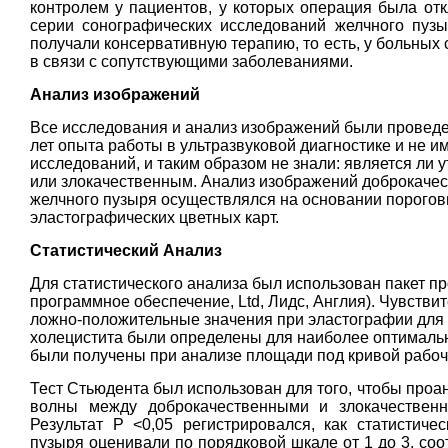
контролем у пациентов, у которых операция была от
серии сонографических исследований желчного пузы
получали консервативную терапию, то есть, у больных
в связи с сопутствующими заболеваниями.
Анализ изображений
Все исследования и анализ изображений были проведе
лет опыта работы в ультразвуковой диагностике и не им
исследований, и таким образом не знали: является ли
или злокачественным. Анализ изображений доброкачес
желчного пузыря осуществлялся на основании пороговы
эластографических цветных карт.
Статистический Анализ
Для статистического анализа был использован пакет про
программное обеспечение, Ltd, Лидс, Англия). Чувстви
ложно-положительные значения при эластографии для 
холецистита были определены для наиболее оптимальн
были получены при анализе площади под кривой рабоч
Тест Стьюдента был использован для того, чтобы проан
волны между доброкачественными и злокачественн
Результат P <0,05 регистрировался, как статистиче
пузыря оценивали по порядковой шкале от 1 до 3, соо