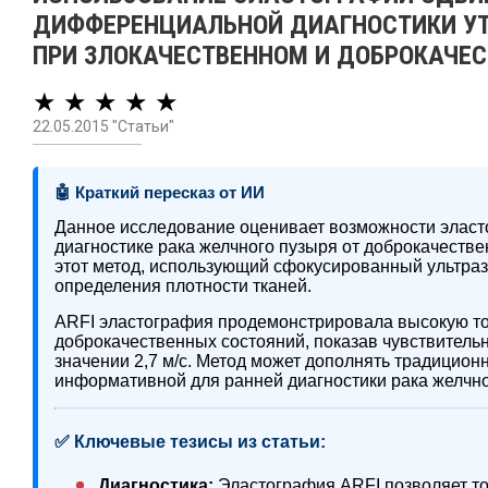
ДИФФЕРЕНЦИАЛЬНОЙ ДИАГНОСТИКИ УТ
ПРИ ЗЛОКАЧЕСТВЕННОМ И ДОБРОКАЧЕ
★ ★ ★ ★ ★
22.05.2015 "Статьи"
🤖 Краткий пересказ от ИИ
Данное исследование оценивает возможности элас
диагностике рака желчного пузыря от доброкачестве
этот метод, использующий сфокусированный ультра
определения плотности тканей.
ARFI эластография продемонстрировала высокую точ
доброкачественных состояний, показав чувствитель
значении 2,7 м/с. Метод может дополнять традицион
информативной для ранней диагностики рака желчно
✅ Ключевые тезисы из статьи:
Диагностика:
Эластография ARFI позволяет то