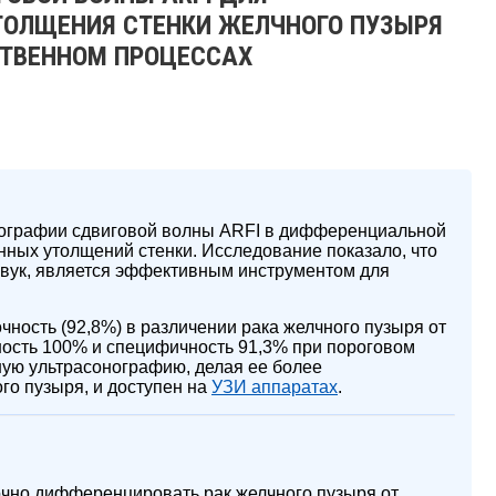
ОЛЩЕНИЯ СТЕНКИ ЖЕЛЧНОГО ПУЗЫРЯ
СТВЕННОМ ПРОЦЕССАХ
тографии сдвиговой волны ARFI в дифференциальной
нных утолщений стенки. Исследование показало, что
звук, является эффективным инструментом для
ность (92,8%) в различении рака желчного пузыря от
ность 100% и специфичность 91,3% при пороговом
ную ультрасонографию, делая ее более
го пузыря, и доступен на
УЗИ аппаратах
.
чно дифференцировать рак желчного пузыря от