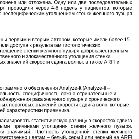
клонена или отложена. Одну или две последовательных
ря проводили через 4-6 недель у пациентов, которые
 с неспецифическим утолщением стенки желчного пузыря
ны первым и вторым автором, которые имели более 15
ели доступа к результатам гистологических
 утолщение стенки желчного пузыря доброкачественным
твенного и злокачественного утолщения стенки
х значений скорости сдвига волны, а также ARFI и
граммного обеспечения Analyze-It (Analyze-It –
тельность, специфичность, ложно-отрицательные и
обнаружения рака желчного пузыря и хронического
ых пороговых значений скорости сдвига волн, которые
ей характеристики приемника.
ализировать статистическую разницу в скоростях сдвига
ыми причинами утолщения стенки желчного пузыря.
ски значимый. Плотность утолщенной стенки желчного
тветственно цветам – белый, серый или черный на ARFI