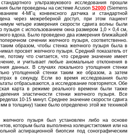
тандартного ультразвукового исследования прошли
ания были проведены на системе Acuson
S2000
(Siemens
зованием 4-МГц конвексного датчика и стандартной
едена через межреберной доступ, при этом пациент
инимум четыре измерения скорости сдвига волны были
пузыря с использованием окна размером 1,0 × 0,4 см,
окого вдоха. Было проведено два измерения ближайшей
поперечном сечении желчного пузыря, соответственно.
аким образом, чтобы стенка желчного пузыря была в
нимал просвет желчного пузыря. Средний показатель от
е, потому что считается, что средние значение имеет
ачение, и учитывает любые аномальные отклонения в
ения данных. В случаях локального утолщения стенки
льно утолщенной стенки таким же образом, а затем
етрах в секунду. Если во время исследования было
ьтаты отбрасываются, а исследование повторяется. Обе
ческая карта в режиме реального времени были также
деления эластичности стенки желчного пузыря. Все
еделах 10-15 минут. Среднее значение скорости сдвига
 мм в толщину) также было определено этой же техникой
и желчного пузыря был установлен либо на основе
ентов, которым была выполнена холецистэктомия или на
гольной аспирационной биопсии под сонографическим