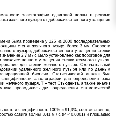
зможности эластографии сдвиговой волны в режиме
ака желчного пузыря от доброкачественного утолщения
мени была проведена у 125 из 2000 последовательных
толщины стенки желчного пузыря более 3 мм. Скорости
елчного пузыря, доброкачественного утолщения стенки
 значение 2,7 м / с было установлено как пороговое для
 злокачественного утолщения стенки желчного пузыря.
тирование для стенки желчного пузыря. Окончательный
едовании удаленного желчного пузыря или по данным
аспирационной биопсии. Статистический анализ был
 специфичности эластографии для определения рака
и желчного пузыря. Т – тест Стьюдента, а также анализ
мника проводились для определения статистической
ьность и специфичность 100% и 91,3%, соответственно,
остью сдвига волны 3,41 м / с (P < 0,0001) и площадью