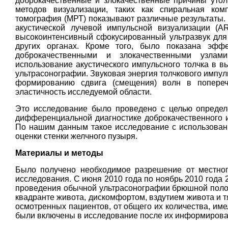
доброкачественные и злокачественные причины утол
методов визуализации, таких как спиральная ком
томография (МРТ) показывают различные результаты.
акустической лучевой импульсной визуализации (AR
высокоинтенсивный сфокусированный ультразвук для 
других органах. Кроме того, было показана эфф
доброкачественными и злокачественными узлами
использование акустического импульсного толчка в в
ультрасонографии. Звуковая энергия толчкового импул
формированию сдвига (смещения) волн в попереч
эластичность исследуемой области.
Это исследование было проведено с целью определ
дифференциальной диагностике доброкачественного и
По нашим данным такое исследование с использовани
оценки стенки желчного пузыря.
Материалы и методы
Было получено необходимое разрешение от местног
исследования. С июня 2010 года по ноябрь 2010 года
проведения обычной ультрасонографии брюшной поло
квадранте живота, дискомфортом, вздутием живота и т
осмотренных пациентов, от общего их количества, име
были включены в исследование после их информирован