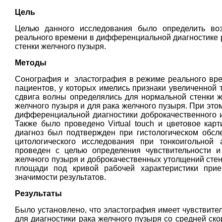
Цель
Целью данного исследования было определить во
реального времени в дифференциальной диагностике р
стенки желчного пузыря.
Методы
Сонография и эластография в режиме реального вре
пациентов, у которых имелись признаки увеличенной 
сдвига волны определялись для нормальной стенки ж
желчного пузыря и для рака желчного пузыря. При этом
дифференциальной диагностики доброкачественного и
Также было проведено Virtual touch и цветовое кар
диагноз был подтвержден при гистологическом обсл
цитологического исследования при тонкоигольной 
проведен с целью определения чувствительности и
желчного пузыря и доброкачественных утолщений стенк
площади под кривой рабочей характеристики прие
значимости результатов.
Результаты
Было установлено, что эластография имеет чувствител
для диагностики рака желчного пузыря со средней скор