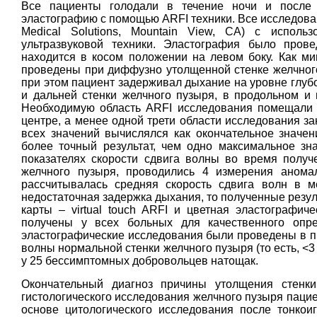
Все пациенты голодали в течение ночи и после с
эластографию с помощью ARFI техники. Все исследов
Medical Solutions, Mountain View, CA) с исполь
ультразвуковой техники. Эластография было пров
находится в косом положении на левом боку. Как м
проведены при диффузно утолщенной стенке желчного 
при этом пациент задерживал дыхание на уровне глуб
и дальней стенки желчного пузыря, в продольном и 
Необходимую область ARFI исследования помещали т
центре, а менее одной трети области исследования за
всех значений вычислялся как окончательное значени
более точный результат, чем одно максимальное зн
показателях скорости сдвига волны во время получ
желчного пузыря, проводились 4 измерения анома
рассчитывалась средняя скорость сдвига волн в м
недостаточная задержка дыхания, то полученные резул
карты – virtual touch ARFI и цветная эластографи
получены у всех больных для качественного опре
эластографические исследования были проведены в пр
волны нормальной стенки желчного пузыря (то есть, <3
у 25 бессимптомных добровольцев натощак.
Окончательный диагноз причины утолщения стенк
гистологического исследования желчного пузыря паци
основе цитологического исследования после тонкои