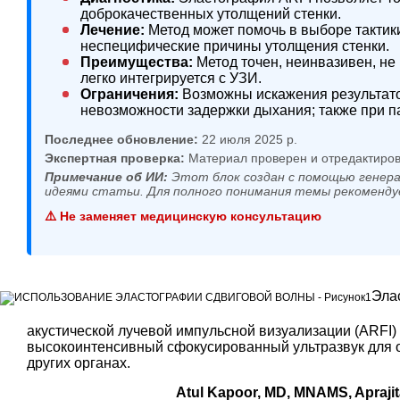
доброкачественных утолщений стенки.
Лечение:
Метод может помочь в выборе тактик
неспецифические причины утолщения стенки.
Преимущества:
Метод точен, неинвазивен, не
легко интегрируется с УЗИ.
Ограничения:
Возможны искажения результатов
невозможности задержки дыхания; также при п
Последнее обновление:
22 июля 2025 р.
Экспертная проверка:
Материал проверен и отредактиров
Примечание об ИИ:
Этот блок создан с помощью генера
идеями статьи. Для полного понимания темы рекоменду
⚠️ Не заменяет медицинскую консультацию
Эла
акустической лучевой импульсной визуализации (ARFI) 
высокоинтенсивный сфокусированный ультразвук для оц
других органах.
Atul Kapoor, MD, MNAMS, Apraji