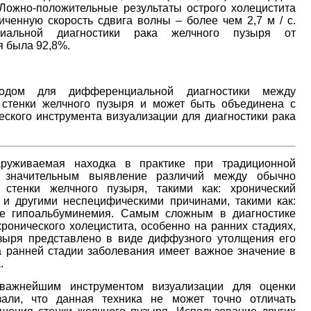
 Ложно-положительные результаты острого холецистита
ченную скорость сдвига волны – более чем 2,7 м / с.
иальной диагностики рака желчного пузыря от
я была 92,8%.
тодом для дифференциальной диагностики между
стенки желчного пузыря и может быть объединена с
еского инструмента визуализации для диагностики рака
руживаемая находка в практике при традиционной
 значительным выявление различий между обычно
тенки желчного пузыря, такими как: хронический
я и другими неспецифическими причинами, такими как:
кже гипоальбуминемия. Самым сложным в диагностике
онического холецистита, особенно на ранних стадиях,
зыря представлено в виде диффузного утолщения его
а ранней стадии заболевания имеет важное значение в
.
 важнейшим инструментом визуализации для оценки
зали, что данная техника не может точно отличать