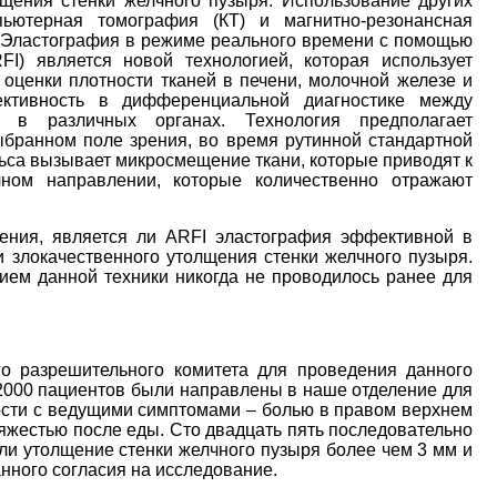
щения стенки желчного пузыря. Использование других
пьютерная томография (КТ) и магнитно-резонансная
 Эластография в режиме реального времени с помощью
FI) является новой технологией, которая использует
оценки плотности тканей в печени, молочной железе и
ективность в дифференциальной диагностике между
 в различных органах. Технология предполагает
ыбранном поле зрения, во время рутинной стандартной
ьса вызывает микросмещение ткани, которые приводят к
ном направлении, которые количественно отражают
ения, является ли ARFI эластография эффективной в
 злокачественного утолщения стенки желчного пузыря.
ем данной техники никогда не проводилось ранее для
о разрешительного комитета для проведения данного
 2000 пациентов были направлены в наше отделение для
сти с ведущими симптомами – болью в правом верхнем
яжестью после еды. Сто двадцать пять последовательно
ли утолщение стенки желчного пузыря более чем 3 мм и
ного согласия на исследование.