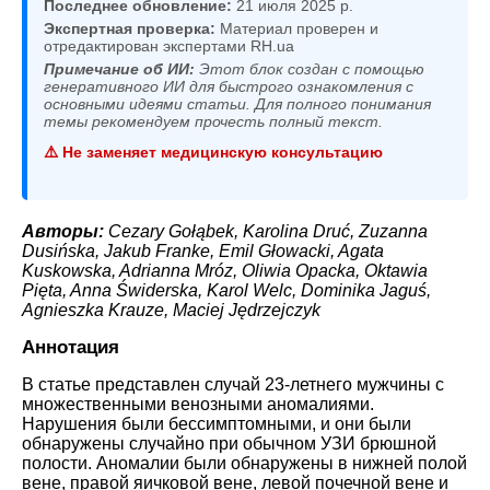
Последнее обновление:
21 июля 2025 р.
Экспертная проверка:
Материал проверен и
отредактирован экспертами RH.ua
Примечание об ИИ:
Этот блок создан с помощью
генеративного ИИ для быстрого ознакомления с
основными идеями статьи. Для полного понимания
темы рекомендуем прочесть полный текст.
⚠️ Не заменяет медицинскую консультацию
Авторы:
Cezary Gołąbek, Karolina Druć, Zuzanna
Dusińska, Jakub Franke, Emil Głowacki, Agata
Kuskowska, Adrianna Mróz, Oliwia Opacka, Oktawia
Pięta, Anna Świderska, Karol Welc, Dominika Jaguś,
Agnieszka Krauze, Maciej Jędrzejczyk
Аннотация
В статье представлен случай 23-летнего мужчины с
множественными венозными аномалиями.
Нарушения были бессимптомными, и они были
обнаружены случайно при обычном УЗИ брюшной
полости. Аномалии были обнаружены в нижней полой
вене, правой яичковой вене, левой почечной вене и