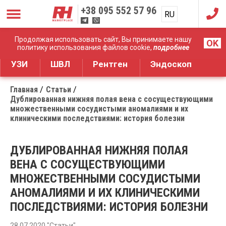
+38
095 552 57 96
RU
UA
Дистрибуция медицинского оборудования
Продолжая использовать сайт, Вы принимаете нашу
OK
политику использования файлов cookie,
подробнее
УЗИ
ШВЛ
Рентген
Эндоскоп
Главная
Статьи
Дублированная нижняя полая вена с сосуществующими
множественными сосудистыми аномалиями и их
клиническими последствиями: история болезни
ДУБЛИРОВАННАЯ НИЖНЯЯ ПОЛАЯ
ВЕНА С СОСУЩЕСТВУЮЩИМИ
МНОЖЕСТВЕННЫМИ СОСУДИСТЫМИ
АНОМАЛИЯМИ И ИХ КЛИНИЧЕСКИМИ
ПОСЛЕДСТВИЯМИ: ИСТОРИЯ БОЛЕЗНИ
28.07.2020 "Статьи"