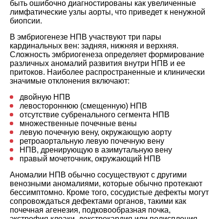
быть ошибочно диагностированы как увеличенные
лимфатические узлы аорты, что приведет к ненужной
биопсии.
В эмбриогенезе НПВ участвуют три пары
кардинальных вен: задняя, ​​нижняя и верхняя.
Сложность эмбриогенеза определяет формирование
различных аномалий развития внутри НПВ и ее
притоков. Наиболее распространенные и клинически
значимые отклонения включают:
двойную НПВ
левостороннюю (смещенную) НПВ
отсутствие субренального сегмента НПВ
множественные почечные вены
левую почечную вену, окружающую аорту
ретроаортальную левую почечную вену
НПВ, дренирующую в азимутальную вену
правый мочеточник, окружающий НПВ
Аномалии НПВ обычно сосуществуют с другими
венозными аномалиями, которые обычно протекают
бессимптомно. Кроме того, сосудистые дефекты могут
сопровождаться дефектами органов, такими как
почечная агенезия, подковообразная почка,
экстрофия клоаки, декстрокардия или полиспления.