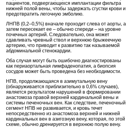
пациентов, подвергающихся имплантации фильтра
нижней полой вены, чтобы задержать сгустки крови и
предотвратить легочную эмболию.
ЛНПВ (0,2–0,5%) вначале проходит слева от аорты, а
затем пересекает ее – обычно спереди – на уровне
почечных артерий. Следовательно, она может
сдавливать чревный ствол и верхнюю брыжеечную
артерию, что приводит к развитию так называемой
абдоминальной стенокардии.
Оба случая могут быть ошибочно диагностированы
как периаортальная лимфаденопатия, а биопсия
сосудов может быть проведена без необходимости.
НПВ, продолжающаяся в азимутальную вену
(обнаруживается приблизительно в 0,6% случаев),
является результатом нарушений в формировании
анастомоза правой верхней кардинальной вены и
системы печеночных вен. Как следствие, печеночный
сегмент НПВ не развивается, и кровь течет
непосредственно из анастомоза верхней и нижней
кардинальных вен в азигозную вену, которая, по этой
схеме, обычно дренируется в верхнюю полую вену.