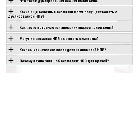
Что такое дублированная нижняя полая вена?
Какие еще венозные аномалии могут сосуществовать с
дублированной НПВ?
ОБОРУДОВАНИЕ С
Как часто встречаются аномалии нижней полой вены?
ЭТОЙ
Могут ли аномалии НПВ вызывать симптомы?
ТЕХНОЛОГИЕЙ
Каковы клинические последствия аномалий НПВ?
Почему важно знать об аномалиях НПВ для врачей?
CANON APLIO
CHISON SONOGO
IO AIR
BEYOND
EBIT 90
аказ
Под заказ
Под заказ