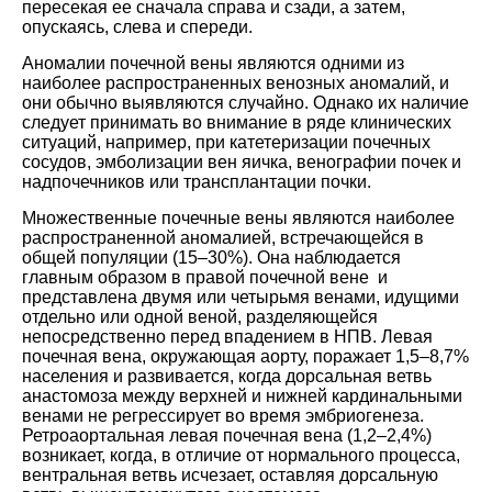
пересекая ее сначала справа и сзади, а затем,
опускаясь, слева и спереди.
Аномалии почечной вены являются одними из
наиболее распространенных венозных аномалий, и
они обычно выявляются случайно. Однако их наличие
следует принимать во внимание в ряде клинических
ситуаций, например, при катетеризации почечных
сосудов, эмболизации вен яичка, венографии почек и
надпочечников или трансплантации почки.
Множественные почечные вены являются наиболее
распространенной аномалией, встречающейся в
общей популяции (15–30%). Она наблюдается
главным образом в правой почечной вене и
представлена двумя или четырьмя венами, идущими
отдельно или одной веной, разделяющейся
непосредственно перед впадением в НПВ. Левая
почечная вена, окружающая аорту, поражает 1,5–8,7%
населения и развивается, когда дорсальная ветвь
анастомоза между верхней и нижней кардинальными
венами не регрессирует во время эмбриогенеза.
Ретроаортальная левая почечная вена (1,2–2,4%)
возникает, когда, в отличие от нормального процесса,
вентральная ветвь исчезает, оставляя дорсальную