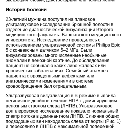
История болезни
23-летний мужчина поступил на плановое
ультразвуковое исследование брюшной полости в
отделение диагностической визуализации Второго
медицинского факультета Варшавского медицинского
университета. Исследование проводилось с
использованием ультразвуковой системы Philips Epiq
5 с конвексным датчиком 5–2 МГц. Были
визуализированы многочисленные необычные
аномалии в венозной картине. До обследования
пациент не сообщал о каких-либо жалобах или
хронических заболеваниях. Семейный анамнез
пациента с врожденными дефектами или
анатомическими изменениями в системе
кровообращения был отрицательным.
Ультразвуковая визуализация в B-режиме выявила
нетипичное двойное течение НПВ с доминирующим
венозным стволом слева (ЛНПВ). Ультразвуковое
допплеровское исследование показало нормальный
спектр потока в доминантном ЛНПВ. Слияние общих
подвздошных вен находилось слева от аорты (Рис. 1)
и переходило в ЛНПВ с максимальной поперечной