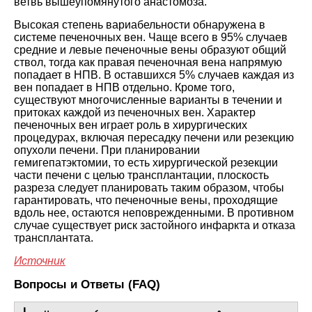
ветвь вышеупомянутого анастомоза.
Высокая степень вариабельности обнаружена в
системе печеночных вен. Чаще всего в 95% случаев
средние и левые печеночные вены образуют общий
ствол, тогда как правая печеночная вена напрямую
попадает в НПВ. В оставшихся 5% случаев каждая из
вен попадает в НПВ отдельно. Кроме того,
существуют многочисленные варианты в течении и
притоках каждой из печеночных вен. Характер
печеночных вен играет роль в хирургических
процедурах, включая пересадку печени или резекцию
опухоли печени. При планировании
гемигепатэктомии, то есть хирургической резекции
части печени с целью трансплантации, плоскость
разреза следует планировать таким образом, чтобы
гарантировать, что печеночные вены, проходящие
вдоль нее, остаются неповрежденными. В противном
случае существует риск застойного инфаркта и отказа
трансплантата.
Источник
Вопросы и Ответы (FAQ)