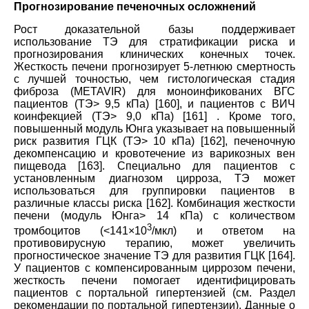
Прогнозирование печеночных осложнений
Рост доказательной базы поддерживает
использование TЭ для стратификации риска и
прогнозирования клинических конечных точек.
Жесткость печени прогнозирует 5-летнюю смертность
с лучшей точностью, чем гистологическая стадия
фиброза (METAVIR) для моноинфикованих ВГС
пациентов (TЭ> 9,5 кПа) [160], и пациентов с ВИЧ
коинфекцией (TЭ> 9,0 кПа) [161] . Кроме того,
повышенный модуль Юнга указывает на повышенный
риск развития ГЦК (TЭ> 10 кПа) [162], печеночную
декомпенсацию и кровотечение из варикозных вен
пищевода [163]. Специально для пациентов с
установленным диагнозом цирроза, TЭ может
использоваться для группировки пациентов в
различные классы риска [162]. Комбинация жесткости
печени (модуль Юнга> 14 кПа) с количеством
3
тромбоцитов (<141×10
/мкл) и ответом на
противовирусную терапию, может увеличить
прогностическое значение ТЭ для развития ГЦК [164].
У пациентов с компенсированным циррозом печени,
жесткость печени помогает идентифицировать
пациентов с портальной гипертензией (см. Раздел
рекомендации по портальной гипертензии). Данные о