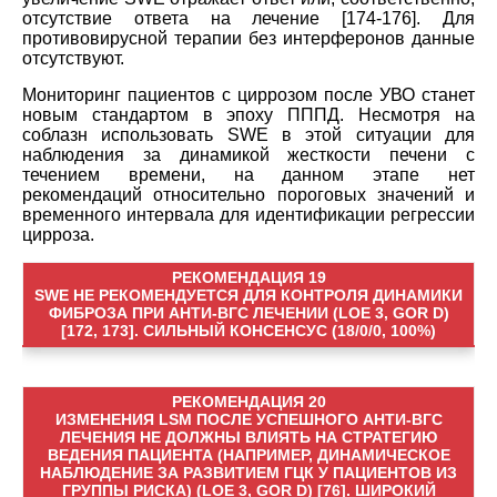
отсутствие ответа на лечение [174-176]. Для
противовирусной терапии без интерферонов данные
отсутствуют.
Мониторинг пациентов с циррозом после УВО станет
новым стандартом в эпоху ПППД. Несмотря на
соблазн использовать SWE в этой ситуации для
наблюдения за динамикой жесткости печени с
течением времени, на данном этапе нет
рекомендаций относительно пороговых значений и
временного интервала для идентификации регрессии
цирроза.
РЕКОМЕНДАЦИЯ 19
SWE НЕ РЕКОМЕНДУЕТСЯ ДЛЯ КОНТРОЛЯ ДИНАМИКИ
ФИБРОЗА ПРИ АНТИ-ВГС ЛЕЧЕНИИ (LOE 3, GOR D)
[172, 173]. СИЛЬНЫЙ КОНСЕНСУС (18/0/0, 100%)
РЕКОМЕНДАЦИЯ 20
ИЗМЕНЕНИЯ LSM ПОСЛЕ УСПЕШНОГО АНТИ-ВГС
ЛЕЧЕНИЯ НЕ ДОЛЖНЫ ВЛИЯТЬ НА СТРАТЕГИЮ
ВЕДЕНИЯ ПАЦИЕНТА (НАПРИМЕР, ДИНАМИЧЕСКОЕ
НАБЛЮДЕНИЕ ЗА РАЗВИТИЕМ ГЦК У ПАЦИЕНТОВ ИЗ
ГРУППЫ РИСКА) (LOE 3, GOR D) [76]. ШИРОКИЙ