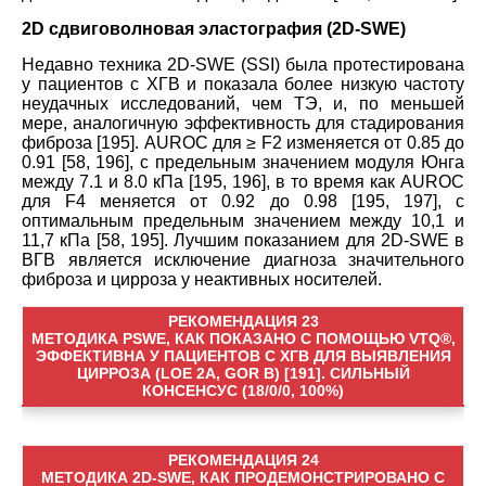
2D сдвиговолновая эластография (2D-SWE)
Недавно техника 2D-SWE (SSI) была протестирована
у пациентов с ХГВ и показала более низкую частоту
неудачных исследований, чем ТЭ, и, по меньшей
мере, аналогичную эффективность для стадирования
фиброза [195]. AUROC для ≥ F2 изменяется от 0.85 до
0.91 [58, 196], с предельным значением модуля Юнга
между 7.1 и 8.0 кПа [195, 196], в то время как AUROC
для F4 меняется от 0.92 до 0.98 [195, 197], с
оптимальным предельным значением между 10,1 и
11,7 кПа [58, 195]. Лучшим показанием для 2D-SWE в
ВГВ является исключение диагноза значительного
фиброза и цирроза у неактивных носителей.
РЕКОМЕНДАЦИЯ 23
МЕТОДИКА PSWE, КАК ПОКАЗАНО С ПОМОЩЬЮ VTQ®,
ЭФФЕКТИВНА У ПАЦИЕНТОВ С ХГВ ДЛЯ ВЫЯВЛЕНИЯ
ЦИРРОЗА (LOE 2A, GOR B) [191]. СИЛЬНЫЙ
КОНСЕНСУС (18/0/0, 100%)
РЕКОМЕНДАЦИЯ 24
МЕТОДИКА 2D-SWE, КАК ПРОДЕМОНСТРИРОВАНО С