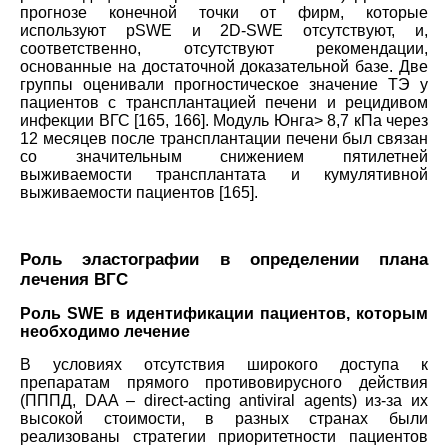
прогнозе конечной точки от фирм, которые
используют pSWE и 2D-SWE отсутствуют, и,
соответственно, отсутствуют рекомендации,
основанные на достаточной доказательной базе. Две
группы оценивали прогностическое значение ТЭ у
пациентов с трансплантацией печени и рецидивом
инфекции ВГС [165, 166]. Модуль Юнга> 8,7 кПа через
12 месяцев после трансплантации печени был связан
со значительным снижением пятилетней
выживаемости трансплантата и кумулятивной
выживаемости пациентов [165].
Роль эластографии в определении плана
лечения ВГС
Роль SWE в идентификации пациентов, которым
необходимо лечение
В условиях отсутствия широкого доступа к
препаратам прямого противовирусного действия
(ПППД, DAA – direct-acting antiviral agents) из-за их
высокой стоимости, в разных странах были
реализованы стратегии приоритетности пациентов