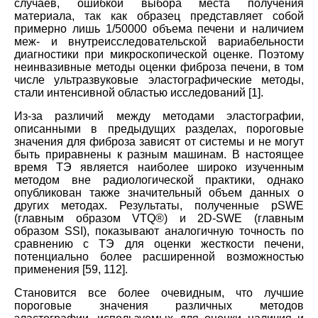
случаев, ошибкой выбора места получения
материала, так как образец представляет собой
примерно лишь 1/50000 объема печени и наличием
меж- и внутреисследовательской вариабельности
диагностики при микроскопической оценке. Поэтому
неинвазивные методы оценки фиброза печени, в том
числе ультразвуковые эластографические методы,
стали интенсивной областью исследований [1].
Из-за различий между методами эластографии,
описанными в предыдущих разделах, пороговые
значения для фиброза зависят от системы и не могут
быть приравнены к разным машинам. В настоящее
время ТЭ является наиболее широко изученным
методом вне радиологической практики, однако
опубликован также значительный объем данных о
других методах. Результаты, полученные pSWE
(главным образом VTQ®) и 2D-SWE (главным
образом SSI), показывают аналогичную точность по
сравнению с TЭ для оценки жесткости печени,
потенциально более расширенной возможностью
применения [59, 112].
Становится все более очевидным, что лучшие
пороговые значения различных методов