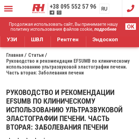
+38
095 552 57 96
RU
UA
Дистрибуция медицинского оборудования
Продолжая использовать сайт, Вы принимаете нашу
OK
политику использования файлов cookie,
подробнее
УЗИ
ШВЛ
Рентген
Эндоскоп
Главная
Статьи
Руководство и рекомендации EFSUMB по клиническому
использованию ультразвуковой эластографии печени.
Часть вторая: Заболевания печени
РУКОВОДСТВО И РЕКОМЕНДАЦИИ
EFSUMB ПО КЛИНИЧЕСКОМУ
ИСПОЛЬЗОВАНИЮ УЛЬТРАЗВУКОВОЙ
ЭЛАСТОГРАФИИ ПЕЧЕНИ. ЧАСТЬ
ВТОРАЯ: ЗАБОЛЕВАНИЯ ПЕЧЕНИ