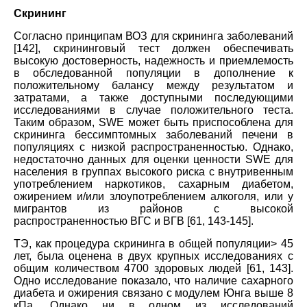
Скрининг
Согласно принципам ВОЗ для скрининга заболеваний
[142], скрининговый тест должен обеспечивать
высокую достоверность, надежность и приемлемость
в обследованной популяции в дополнение к
положительному балансу между результатом и
затратами, а также доступными последующими
исследованиями в случае положительного теста.
Таким образом, SWE может быть приспособлена для
скрининга бессимптомных заболеваний печени в
популяциях с низкой распространенностью. Однако,
недостаточно данных для оценки ценности SWE для
населения в группах высокого риска с внутривенным
употреблением наркотиков, сахарным диабетом,
ожирением и/или злоупотреблением алкоголя, или у
мигрантов из районов с высокой
распространенностью ВГС и ВГВ [61, 143-145].
ТЭ, как процедура скрининга в общей популяции> 45
лет, была оценена в двух крупных исследованиях с
общим количеством 4700 здоровых людей [61, 143].
Одно исследование показало, что наличие сахарного
диабета и ожирения связано с модулем Юнга выше 8
кПа. Однако ни в одном из исследований