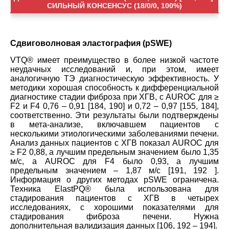
СИЛЬНЫЙ КОНСЕНСУС (18/0/0, 100%)
Сдвиговолновая эластография (pSWE)
VTQ® имеет преимущество в более низкой частоте
неудачных исследований и, при этом, имеет
аналогичную TЭ диагностическую эффективность. У
методики хорошая способность к дифференциальной
диагностике стадии фиброза при ХГВ, с AUROC для ≥
F2 и F4 0,76 – 0,91 [184, 190] и 0,72 – 0,97 [155, 184],
соответственно. Эти результаты были подтверждены
в мета-анализе, включавшем пациентов с
несколькими этиологическими заболеваниями печени.
Анализ данных пациентов с ХГВ показал AUROC для
≥ F2 0,88, а лучшим предельным значением было 1,35
м/с, а AUROC для F4 было 0,93, а лучшим
предельным значением – 1,87 м/с [191, 192 ].
Информация о других методах pSWE ограничена.
Техника ElastPQ® была использована для
стадирования пациентов с ХГВ в четырех
исследованиях, с хорошими показателями для
стадирования фиброза печени. Нужна
дополнительная валидизация данных [106, 192 – 194].