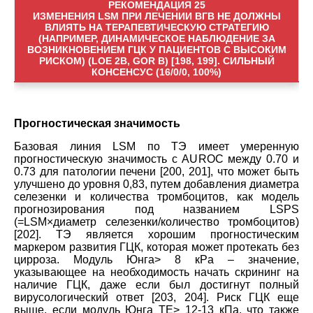
РЕКОМЕНДАЦИЯ 25
ИЗМЕНЕНИЯ LSM ПРИ ЛЕЧЕНИИ ВГВ НЕ ДОЛЖНЫ
ВЛИЯТЬ НА ТЕРАПЕВТИЧЕСКУЮ СТРАТЕГИЮ
(НАПРИМЕР, ДИНАМИЧЕСКОЕ НАБЛЮДЕНИЕ ЗА
ВОЗНИКНОВЕНИЕМ ГЦК У ПАЦИЕНТОВ С ВЫСОКИМ
РИСКОМ) (LOE 2B, GOR B) [198, 199]. СИЛЬНЫЙ
КОНСЕНСУС (16/0/0, 100%)
Прогностическая значимость
Базовая линия LSM по TЭ имеет умеренную
прогностическую значимость с AUROC между 0.70 и
0.73 для патологии печени [200, 201], что может быть
улучшено до уровня 0,83, путем добавления диаметра
селезенки и количества тромбоцитов, как модель
прогнозирования под названием LSPS
(=LSM×диаметр селезенки/количество тромбоцитов)
[202]. TЭ является хорошим прогностическим
маркером развития ГЦК, которая может протекать без
цирроза. Модуль Юнга> 8 кPa – значение,
указывающее на необходимость начать скрининг на
наличие ГЦК, даже если был достигнут полный
вирусологический ответ [203, 204]. Риск ГЦК еще
выше, если модуль Юнга TE> 12-13 кПа, что также