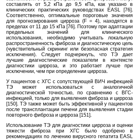
составлять от 5,2 кПа до 9,5 кПа, как указано в
клинических практических руководствах EASL [76].
Соответственно, оптимальные пороговые значения
для прогнозирования цирроза (F = 4), находятся в
пределах от 11 до 15 кПа [76]. Поэтому при адаптации
предельных значений для клинического
использования, необходимо учитывать локальную
распространенность фиброза и диагностическую цель
(чувствительный скрининг или безопасная стратегия
исключения). Следует подчеркнуть, что ТЭ дает
лучшие диагностические показатели в контексте
диагностики цирроза, и это работает лучше при
исключении, чем при определении цирроза.
У пациентов с ХГС с сопутствующей ВИЧ инфекцией
TЭ может использоваться с аналогичной
диагностической точностью, по сравнению с ВГС-
инфекцией, только для выявления фиброза и цирроза
[150]. TЭ также может быть эффективной у пациентов
после трансплантации печени для выявления стадии
повторного фиброза и цирроза [151].
Использование TЭ для диагностики цирроза и оценки
тяжести фиброза при ХГС было одобрено в
рекомендациях по лечению вирусного гепатита EASL