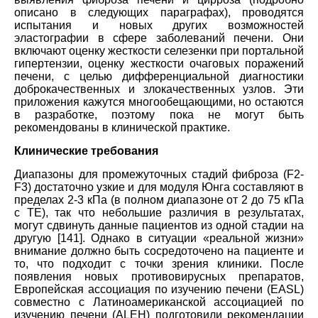
описано в следующих параграфах), проводятся
испытания и новых других возможностей
эластографии в сфере заболеваний печени. Они
включают оценку жесткости селезенки при портальной
гипертензии, оценку жесткости очаговых поражений
печени, с целью дифференциальной диагностики
доброкачественных и злокачественных узлов. Эти
приложения кажутся многообещающими, но остаются
в разработке, поэтому пока не могут быть
рекомендованы в клинической практике.
Клинические требования
Диапазоны для промежуточных стадий фиброза (F2-
F3) достаточно узкие и для модуля Юнга составляют в
пределах 2-3 кПа (в полном диапазоне от 2 до 75 кПа
с TE), так что небольшие различия в результатах,
могут сдвинуть данные пациентов из одной стадии на
другую [141]. Однако в ситуации «реальной жизни»
внимание должно быть сосредоточено на пациенте и
то, что подходит с точки зрения клиники. После
появления новых противовирусных препаратов,
Европейская ассоциация по изучению печени (EASL)
совместно с Латиноамериканской ассоциацией по
изучению печени (ALEH) подготовили рекомендации