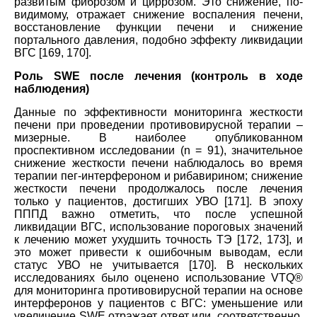
развитым фиброзом и циррозом. Это снижение, по-
видимому, отражает снижение воспаления печени,
восстановление функции печени и снижение
портального давления, подобно эффекту ликвидации
ВГС [169, 170].
Роль SWE после лечения (контроль в ходе
наблюдения)
Данные по эффективности мониторинга жесткости
печени при проведении противовирусной терапии –
мизерные. В наиболее опубликованном
проспективном исследовании (n = 91), значительное
снижение жесткости печени наблюдалось во время
терапии пег-интерфероном и рибавирином; снижение
жесткости печени продолжалось после лечения
только у пациентов, достигших УВО [171]. В эпоху
ПППД важно отметить, что после успешной
ликвидации ВГС, использование пороговых значений
к лечению может ухудшить точность TЭ [172, 173], и
это может привести к ошибочным выводам, если
статус УВО не учитывается [170]. В нескольких
исследованиях было оценено использование VTQ®
для мониторинга противовирусной терапии на основе
интерферонов у пациентов с ВГС: уменьшение или
увеличение SWE отражает ответ или, соответственно,