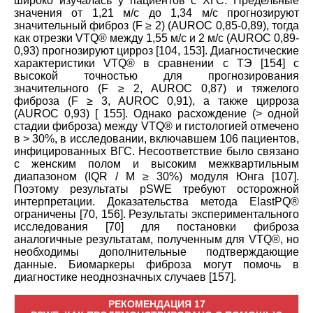
широко изучалась у пациентов с ХГС. Предельные
значения от 1,21 м/с до 1,34 м/с прогнозируют
значительный фиброз (F ≥ 2) (AUROC 0,85-0,89), тогда
как отрезки VTQ® между 1,55 м/с и 2 м/с (AUROC 0,89-
0,93) прогнозируют цирроз [104, 153]. Диагностические
характеристики VTQ® в сравнении с TЭ [154] с
высокой точностью для прогнозирования
значительного (F ≥ 2, AUROC 0,87) и тяжелого
фиброза (F ≥ 3, AUROC 0,91), а также цирроза
(AUROC 0,93) [ 155]. Однако расхождение (> одной
стадии фиброза) между VTQ® и гистологией отмечено
в > 30%, в исследовании, включавшем 106 пациентов,
инфицированных ВГС. Несоответствие было связано
с женским полом и высоким межквартильным
диапазоном (IQR / M ≥ 30%) модуля Юнга [107].
Поэтому результаты pSWE требуют осторожной
интерпретации. Доказательства метода ElastPQ®
ограничены [70, 156]. Результаты экспериментального
исследования [70] для постановки фиброза
аналогичные результатам, полученным для VTQ®, но
необходимы дополнительные подтверждающие
данные. Биомаркеры фиброза могут помочь в
диагностике неоднозначных случаев [157].
РЕКОМЕНДАЦИЯ 17