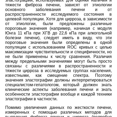
эластографии, используемых для оценки наличия и
тяжести фиброза печени, зависят от этиологии
основного заболевания печени и от
распространенности исследуемого состояния в
целевой популяции. Хотя для цирроза, в зависимости
от этиологии, были предложены различные
пороговые значения (например, начиная с модуля
Юнга 11 кПа при ХГВ до 22,6 кПа при алкогольной
болезни печени), следует иметь в виду, что эти
пороговые значения были определены в одной
популяции с использованием ROC кривых с целью
максимизации чувствительности и специфичности, но
не были применены к числу сравнения. Различия
между предельными значениями могут быть просто
связаны с различиями в распространенности и
тяжести цирроза в исследуемых группах населения,
известными, как смещение спектра. Поэтому
значения эластографии должны интерпретироваться
специалистом-гепатологом, который должен знать
клинические аспекты заболевания печени и знать
особенности эластографии вообще и каждой техники
эластографии в частности.
Помимо увеличения данных по жесткости печени,
измеренных с помощью различных методов для
выявления фиброза печени и цирроза (подробно