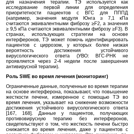
для назначения терапии. TЭ используется как
исследование первой линии для определения
приоритетности пациентов с ВГС для ПППД
(например, значения модуля Юнга ≥ 7,1 кПа
считаются эквивалентными фиброзу ≥F2, а значения
≥ 9,5 кПа считаются эквивалентными фиброзу ≥F3). В
странах, использующих стратегии на основе
интерферонов, TЭ может помочь идентифицировать
пациентов с циррозом, у которых более низкая
вероятность достижения устойчивого
вирусологического ответа (УВО: ВГС-РНК не
проявляется через 2-4 недели после завершения
антивирусной терапии).
Роль SWE во время лечения (мониторинг)
Ограниченные данные, полученные во время терапии
на основе интерферона, показывают, что повышение
жесткости печени, измеренное с помощью TЭ во
время лечения, указывает на снижение возможности
достижения устойчивого вирусологического ответа
[167, 168]. Данные у пациентов, получающих
противовирусную терапию без интерферонов,
свидетельствуют о том, что жесткость печени быстро
снижается во время лечения, даже у пациентов с