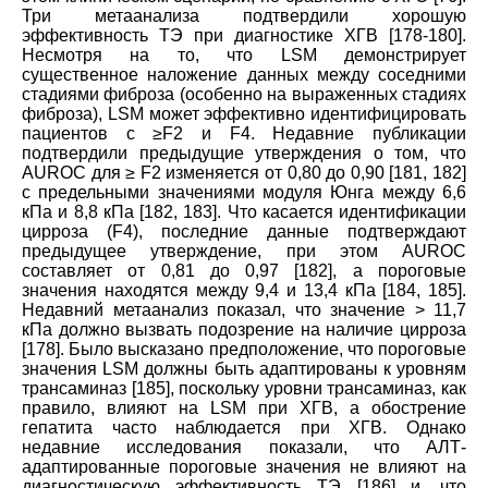
Три метаанализа подтвердили хорошую
эффективность TЭ при диагностике ХГВ [178-180].
Несмотря на то, что LSM демонстрирует
существенное наложение данных между соседними
стадиями фиброза (особенно на выраженных стадиях
фиброза), LSM может эффективно идентифицировать
пациентов с ≥F2 и F4. Недавние публикации
подтвердили предыдущие утверждения о том, что
AUROC для ≥ F2 изменяется от 0,80 до 0,90 [181, 182]
с предельными значениями модуля Юнга между 6,6
кПа и 8,8 кПа [182, 183]. Что касается идентификации
цирроза (F4), последние данные подтверждают
предыдущее утверждение, при этом AUROC
составляет от 0,81 до 0,97 [182], а пороговые
значения находятся между 9,4 и 13,4 кПа [184, 185].
Недавний метаанализ показал, что значение > 11,7
кПа должно вызвать подозрение на наличие цирроза
[178]. Было высказано предположение, что пороговые
значения LSM должны быть адаптированы к уровням
трансаминаз [185], поскольку уровни трансаминаз, как
правило, влияют на LSM при ХГВ, а обострение
гепатита часто наблюдается при ХГВ. Однако
недавние исследования показали, что АЛТ-
адаптированные пороговые значения не влияют на
диагностическую эффективность ТЭ [186] и, что