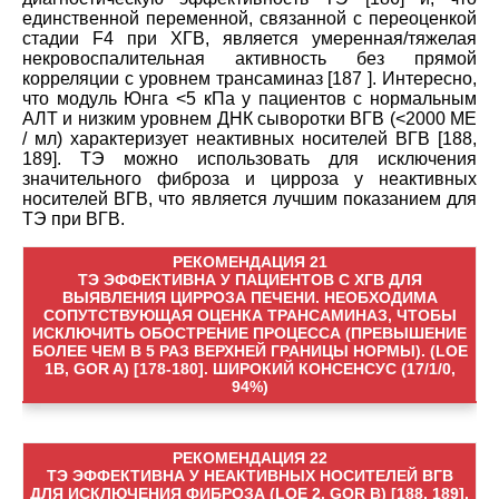
единственной переменной, связанной с переоценкой
стадии F4 при ХГВ, является умеренная/тяжелая
некровоспалительная активность без прямой
корреляции с уровнем трансаминаз [187 ]. Интересно,
что модуль Юнга <5 кПа у пациентов с нормальным
АЛТ и низким уровнем ДНК сыворотки ВГВ (<2000 МЕ
/ мл) характеризует неактивных носителей ВГВ [188,
189]. TЭ можно использовать для исключения
значительного фиброза и цирроза у неактивных
носителей ВГВ, что является лучшим показанием для
ТЭ при ВГВ.
РЕКОМЕНДАЦИЯ 21
TЭ ЭФФЕКТИВНА У ПАЦИЕНТОВ С ХГВ ДЛЯ
ВЫЯВЛЕНИЯ ЦИРРОЗА ПЕЧЕНИ. НЕОБХОДИМА
СОПУТСТВУЮЩАЯ ОЦЕНКА ТРАНСАМИНАЗ, ЧТОБЫ
ИСКЛЮЧИТЬ ОБОСТРЕНИЕ ПРОЦЕССА (ПРЕВЫШЕНИЕ
БОЛЕЕ ЧЕМ В 5 РАЗ ВЕРХНЕЙ ГРАНИЦЫ НОРМЫ). (LOE
1B, GOR A) [178-180]. ШИРОКИЙ КОНСЕНСУС (17/1/0,
94%)
РЕКОМЕНДАЦИЯ 22
TЭ ЭФФЕКТИВНА У НЕАКТИВНЫХ НОСИТЕЛЕЙ ВГВ
ДЛЯ ИСКЛЮЧЕНИЯ ФИБРОЗА (LOE 2, GOR B) [188, 189].