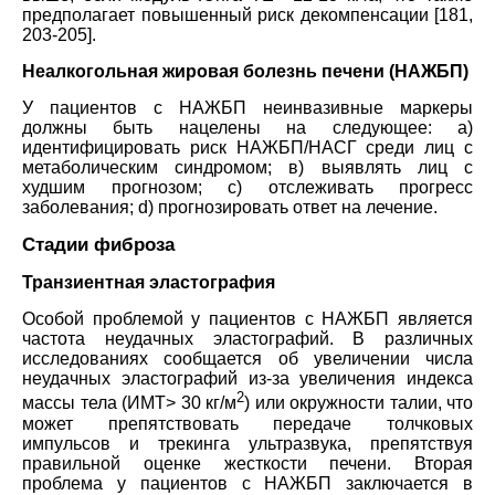
предполагает повышенный риск декомпенсации [181,
203-205].
Неалкогольная жировая болезнь печени (НАЖБП)
У пациентов с НАЖБП неинвазивные маркеры
должны быть нацелены на следующее: а)
идентифицировать риск НАЖБП/НАСГ среди лиц с
метаболическим синдромом; в) выявлять лиц с
худшим прогнозом; с) отслеживать прогресс
заболевания; d) прогнозировать ответ на лечение.
Стадии фиброза
Транзиентная эластография
Особой проблемой у пациентов с НАЖБП является
частота неудачных эластографий. В различных
исследованиях сообщается об увеличении числа
неудачных эластографий из-за увеличения индекса
2
массы тела (ИМТ> 30 кг/м
) или окружности талии, что
может препятствовать передаче толчковых
импульсов и трекинга ультразвука, препятствуя
правильной оценке жесткости печени. Вторая
проблема у пациентов с НАЖБП заключается в