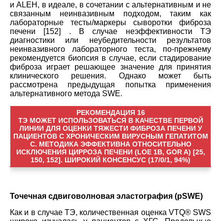
и ALEH, в идеале, в сочетании с альтернативным и не
связанным неинвазивным подходом, таким как
лабораторные тесты/маркеры сыворотки фиброза
печени [152] . В случае неэффективности ТЭ
диагностики или неубедительности результатов
неинвазивного лабораторного теста, по-прежнему
рекомендуется биопсия в случае, если стадирование
фиброза играет решающее значение для принятия
клинического решения. Однако может быть
рассмотрена предыдущая попытка применения
альтернативного метода SWE.
РЕКОМЕНДАЦИЯ 16
TЭ МОЖЕТ ИСПОЛЬЗОВАТЬСЯ В КАЧЕСТВЕ ПЕРВОЙ
ЛИНИИ ДЛЯ ОЦЕНКИ ТЯЖЕСТИ ФИБРОЗА ПЕЧЕНИ У
ПАЦИЕНТОВ С ХРОНИЧЕСКИМ ВИРУСНЫМ ГЕПАТИТОМ
C. МЕТОДИКА ЭФФЕКТИВНА ОТНОСИТЕЛЬНО
ИСКЛЮЧЕНИЯ ЦИРРОЗА ПЕЧЕНИ (LOE 1B, GOR A) [25,
150, 152]. ШИРОКИЙ КОНСЕНСУС (17/0/1, 94%)
Точечная сдвиговолновая эластография (pSWE)
Как и в случае TЭ, количественная оценка VTQ® SWS