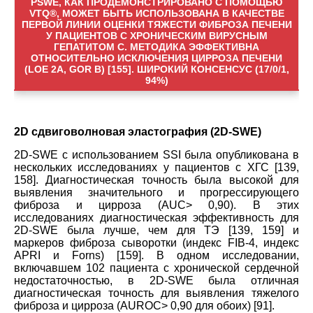
PSWE, КАК ПРОДЕМОНСТРИРОВАНО С ПОМОЩЬЮ
VTQ®, МОЖЕТ БЫТЬ ИСПОЛЬЗОВАНА В КАЧЕСТВЕ
ПЕРВОЙ ЛИНИИ ОЦЕНКИ ТЯЖЕСТИ ФИБРОЗА ПЕЧЕНИ
У ПАЦИЕНТОВ С ХРОНИЧЕСКИМ ВИРУСНЫМ
ГЕПАТИТОМ C. МЕТОДИКА ЭФФЕКТИВНА
ОТНОСИТЕЛЬНО ИСКЛЮЧЕНИЯ ЦИРРОЗА ПЕЧЕНИ
(LOE 2A, GOR B) [155]. ШИРОКИЙ КОНСЕНСУС (17/0/1,
94%)
2D сдвиговолновая эластография (2D-SWE)
2D-SWE с использованием SSI была опубликована в
нескольких исследованиях у пациентов с ХГС [139,
158]. Диагностическая точность была высокой для
выявления значительного и прогрессирующего
фиброза и цирроза (AUC> 0,90). В этих
исследованиях диагностическая эффективность для
2D-SWE была лучше, чем для TЭ [139, 159] и
маркеров фиброза сыворотки (индекс FIB-4, индекс
APRI и Forns) [159]. В одном исследовании,
включавшем 102 пациента с хронической сердечной
недостаточностью, в 2D-SWE была отличная
диагностическая точность для выявления тяжелого
фиброза и цирроза (AUROC> 0,90 для обоих) [91].