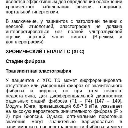
является эффективным для определения осложнений
хронического заболевания печени, например,
портальной гипертензии.
В заключение, у пациентов с патологией печени с
неясной этиологией, эластография не должна
интерпретироваться без полной ультразвуковой
оценки верхней части живота (B-режим и
допплерография).
ХРОНИЧЕСКИЙ ГЕПАТИТ C (ХГC)
Стадии фиброза
Транзиентная эластография
У пациентов с ХГС TЭ может дифференцировать
отсутствие или умеренный фиброз от значительного
фиброза и цирроза, но при этом точность
недостаточна, для дифференциальной диагностики
отдельных стадий фиброза (F1 – F4) [147 – 149].
Модуль Юнга, превышающий 6,8-7,6 кПа, указывает
на высокую вероятность значительного фиброза (F ≥
2) при биопсии. Однако, оптимальные пороговые
значения могут значительно варьироваться в
зависимости от распространенности фиброза, и могут