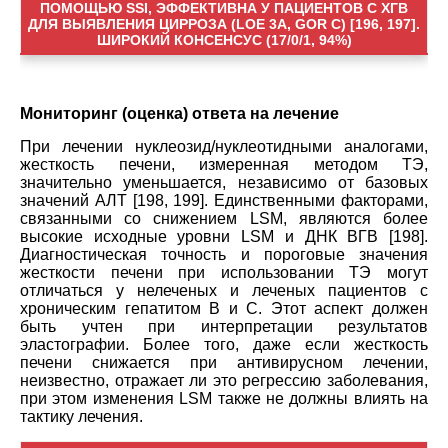
ПОМОЩЬЮ SSI, ЭФФЕКТИВНА У ПАЦИЕНТОВ С ХГВ
ДЛЯ ВЫЯВЛЕНИЯ ЦИРРОЗА (LOE 3A, GOR C) [196, 197].
ШИРОКИЙ КОНСЕНСУС (17/0/1, 94%)
Мониторинг (оценка) ответа на лечение
При лечении нуклеозид/нуклеотидными аналогами,
жесткость печени, измеренная методом TЭ,
значительно уменьшается, независимо от базовых
значений АЛТ [198, 199]. Единственными факторами,
связанными со снижением LSM, являются более
высокие исходные уровни LSM и ДНК ВГВ [198].
Диагностическая точность и пороговые значения
жесткости печени при использовании TЭ могут
отличаться у нелеченых и леченых пациентов с
хроническим гепатитом B и C. Этот аспект должен
быть учтен при интерпретации результатов
эластографии. Более того, даже если жесткость
печени снижается при антивирусном лечении,
неизвестно, отражает ли это регрессию заболевания,
при этом изменения LSM также не должны влиять на
тактику лечения.