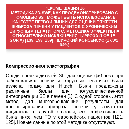
РЕКОМЕНДАЦИЯ 18
МЕТОДИКА 2D-SWE, КАК ПРОДЕМОНСТРИРОВАНО С
ПОМОЩЬЮ SSI, МОЖЕТ БЫТЬ ИСПОЛЬЗОВАНА В
КАЧЕСТВЕ ПЕРВОЙ ЛИНИИ ДЛЯ ОЦЕНКИ ТЯЖЕСТИ
ФИБРОЗА ПЕЧЕНИ У ПАЦИЕНТОВ С ХРОНИЧЕСКИМ
ВИРУСНЫМ ГЕПАТИТОМ C. МЕТОДИКА ЭФФЕКТИВНА
ОТНОСИТЕЛЬНО ИСКЛЮЧЕНИЯ ЦИРРОЗА (LOE 1B,
GOR A) [139, 158, 159] . ШИРОКИЙ КОНСЕНСУС (17/0/1,
94%)
Компрессионная эластография
Среди производителей SE для оценки фиброза при
заболеваниях печени и вирусных гепатитах была
изучена только для Hitachi. Были предложены
различные баллы для полуколичественной
интерпретации SE в печени [1]. С одной стороны, этот
метод дал многообещающие результаты для
прогнозирования фиброза печени у азиатских
пациентов, с другой стороны, его эффективность
была ниже, чем TЭ у европейских пациентов [121,
125]. Новые данные по этой методике отсутствуют.