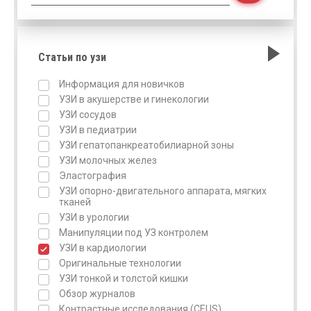
Статьи по узи
Информация для новичков
УЗИ в акушерстве и гинекологии
УЗИ сосудов
УЗИ в педиатрии
УЗИ гепатопанкреатобилиарной зоны
УЗИ молочных желез
Эластография
УЗИ опорно-двигательного аппарата, мягких
тканей
УЗИ в урологии
Манипуляции под УЗ контролем
УЗИ в кардиологии
Оригинальные технологии
УЗИ тонкой и толстой кишки
Обзор журналов
Контрастные исследования (CEUS)