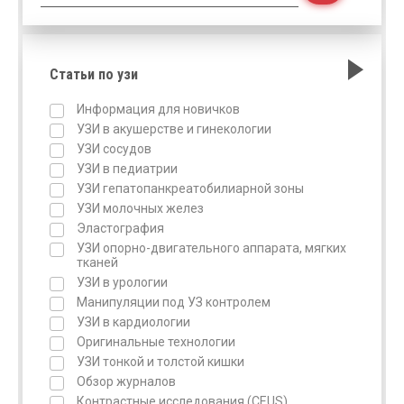
Статьи по узи
Информация для новичков
УЗИ в акушерстве и гинекологии
УЗИ сосудов
УЗИ в педиатрии
УЗИ гепатопанкреатобилиарной зоны
УЗИ молочных желез
Эластография
УЗИ опорно-двигательного аппарата, мягких
тканей
УЗИ в урологии
Манипуляции под УЗ контролем
УЗИ в кардиологии
Оригинальные технологии
УЗИ тонкой и толстой кишки
Обзор журналов
Контрастные исследования (CEUS)