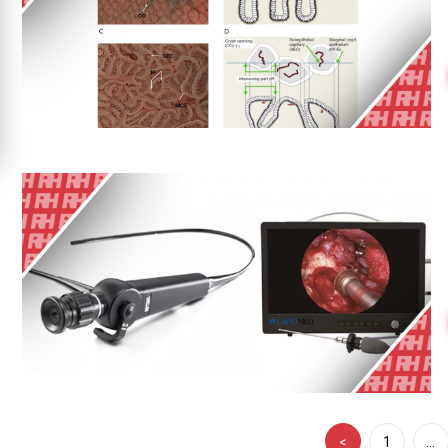
<
1
…