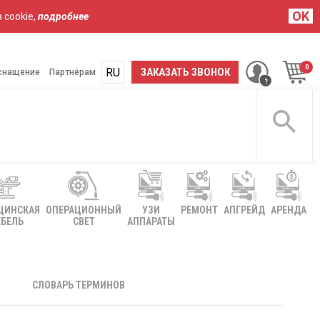
OK
 cookie,
подробнее
RU
UA
ЗАКАЗАТЬ ЗВОНОК
снащение
Партнёрам
ЦИНСКАЯ
ОПЕРАЦИОННЫЙ
УЗИ
РЕМОНТ
АПГРЕЙД
АРЕНДА
БЕЛЬ
СВЕТ
АППАРАТЫ
СЛОВАРЬ ТЕРМИНОВ