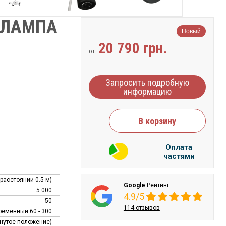
 ЛАМПА
Новый
20 790 грн.
от
Запросить подробную
информацию
В корзину
Оплата
частями
 расстоянии 0.5 м)
Google
Рейтинг
5 000
4.9/5
50
114 отзывов
ременный 60 - 300
гнутое положение)