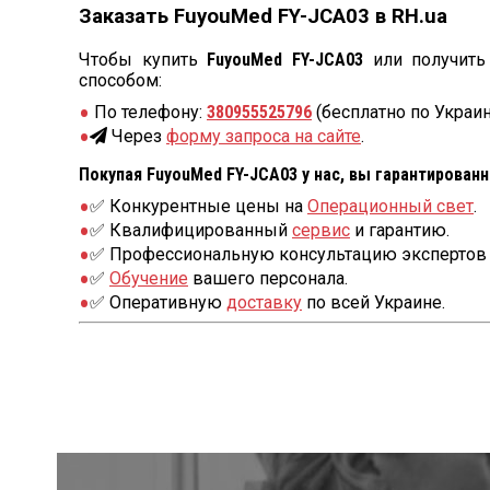
Заказать FuyouMed FY-JCA03 в RH.ua
Чтобы купить
FuyouMed FY-JCA03
или получить
способом:
По телефону:
380955525796
(бесплатно по Украин
Через
форму запроса на сайте
.
Покупая FuyouMed FY-JCA03 у нас, вы гарантированн
✅ Конкурентные цены на
Операционный свет
.
✅ Квалифицированный
сервис
и гарантию.
✅ Профессиональную консультацию экспертов 
✅
Обучение
вашего персонала.
✅ Оперативную
доставку
по всей Украине.