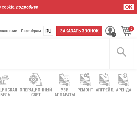
OK
 cookie,
подробнее
RU
UA
ЗАКАЗАТЬ ЗВОНОК
снащение
Партнёрам
ЦИНСКАЯ
ОПЕРАЦИОННЫЙ
УЗИ
РЕМОНТ
АПГРЕЙД
АРЕНДА
БЕЛЬ
СВЕТ
АППАРАТЫ