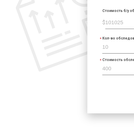
Cтоимость б/у об
$
Кол-во обследов
Стоимость обсле