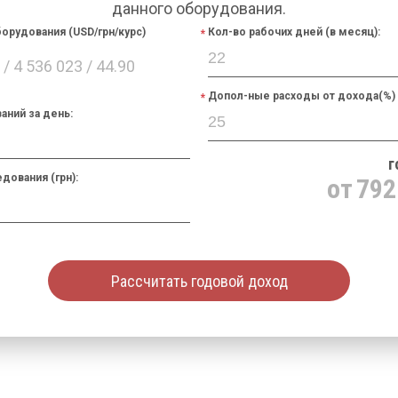
данного оборудования.
орудования (USD/грн/курс)
Кол-во рабочих дней (в месяц):
/ 4 536 023 / 44.90
Допол-ные расходы от дохода(%)
аний за день:
г
дования (грн):
от
792
Рассчитать годовой доход