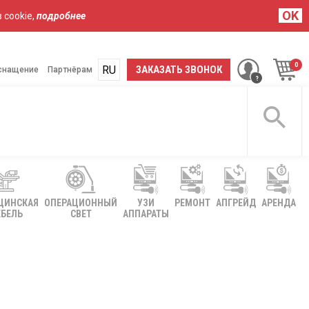
OK
 cookie,
подробнее
RU
UA
ЗАКАЗАТЬ ЗВОНОК
снащение
Партнёрам
ЦИНСКАЯ
ОПЕРАЦИОННЫЙ
УЗИ
РЕМОНТ
АПГРЕЙД
АРЕНДА
БЕЛЬ
СВЕТ
АППАРАТЫ