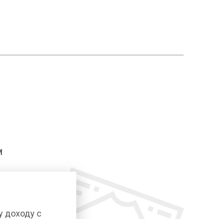
И
у доходу с