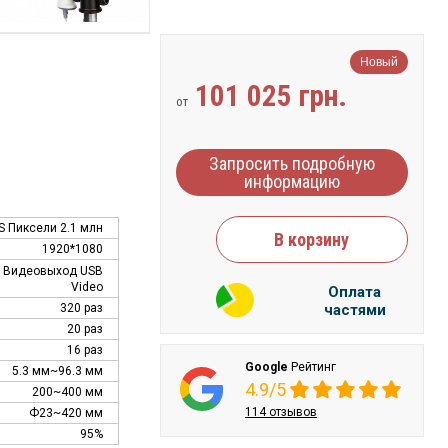
Новый
101 025 грн.
от
Запросить подробную
информацию
S Пиксели 2.1 млн
В корзину
1920*1080
 Видеовыход USB
Video
Оплата
320 раз
частями
20 раз
16 раз
Google
Рейтинг
5.3 мм~96.3 мм
4.9/5
200~400 мм
114 отзывов
Ф23~420 мм
95%