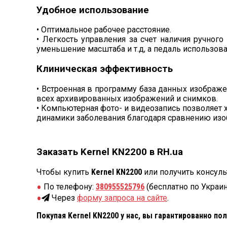
Удобное использование
• Оптимальное рабочее расстояние.
• Легкость управления за счет наличия ручног
уменьшение масштаба и т.д, а педаль использов
Клиническая эффективность
• Встроенная в программу база данных изображе
всех архивированных изображений и снимков.
• Компьютерная фото- и видеозапись позволяет 
динамики заболевания благодаря сравнению изоб
Заказать Kernel KN2200 в RH.ua
Чтобы купить
Kernel KN2200
или получить консуль
По телефону:
380955525796
(бесплатно по Украин
Через
форму запроса на сайте
.
Покупая Kernel KN2200 у нас, вы гарантированно пол