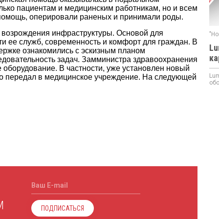
ько пациентам и медицинским работникам, но и всем
помощь, оперировали раненых и принимали роды.
 возрождения инфраструктуры. Основой для
"Но
и ее служб, современность и комфорт для граждан. В
Lu
ержке ознакомились с эскизным планом
ка
едовательность задач. Замминистра здравоохранения
е оборудование. В частности, уже установлен новый
Lum
о передал в медицинское учреждение. На следующей
обо
Ваш E-mail
М
ПОДПИСАТЬСЯ