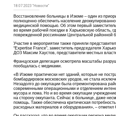
18.07.2023 "Новости"
Восстановление больницы в Изюме – один из приори
полноценно обеспечить население деоккупированно
медицинской помощью. Об этом первый заместител
во время рабочей поездки в Харьковскую область, г
поврежденной россиянами Центральной районной б
Участие в мероприятии также приняли представите
“Expertise France”, заместитель председателя Харь
ДОЗ Максим Хаустов, представители местных власт
Французская делегация осмотрела масштабы разру
пообщалась с медиками.
«В Изюме практически нет зданий, которые не постр
бомбардировок московских уродов, не стала исключ
Незадолго до оккупации была отремонтирована рай
современными операционными и отделением интенси
мусора и лома. Но и во время оккупации учреждение
на сторону оккупанта. Сейчас в больнице, даже не
помощь. Также обеспечена критическая потребность 
расходных материалов и оборудования», – отметил 
Он рассказал, что во время оккупации региона мед