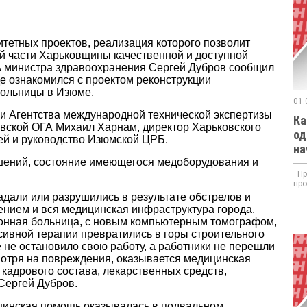
тетных проектов, реализация которого позволит
й части Харьковщины качественной и доступной
ь министра здравоохранения Сергей Дубров сообщил
де ознакомился с проектом реконструкции
ольницы в Изюме.
01.
ли Агентства международной технической экспертизы
Ка
ковской ОГА Михаил Харнам, директор Харьковского
од
ей и руководство Изюмской ЦРБ.
на
шений, состояние имеющегося медоборудования и
При
про
адали или разрушились в результате обстрелов и
ением и вся медицинская инфраструктура города.
онная больница, с новым компьютерным томографом,
вной терапии превратились в горы строительного
 не остановило свою работу, а работники не перешли
смотря на повреждения, оказывается медицинская
кадрового состава, лекарственных средств,
Сергей Дубров.
ицинская помощь оказывалась в подвальном