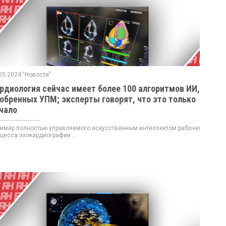
05.2024 "Новости"
рдиология сейчас имеет более 100 алгоритмов ИИ,
обренных УПМ; эксперты говорят, что это только
чало
мер полностью управляемого искусственным интеллектом рабочего
цесса эхокардиографии ...