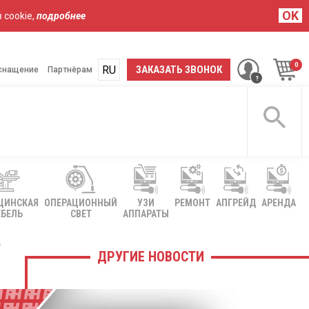
OK
 cookie,
подробнее
RU
UA
ЗАКАЗАТЬ ЗВОНОК
снащение
Партнёрам
ЦИНСКАЯ
ОПЕРАЦИОННЫЙ
УЗИ
РЕМОНТ
АПГРЕЙД
АРЕНДА
БЕЛЬ
СВЕТ
АППАРАТЫ
в
ДРУГИЕ НОВОСТИ