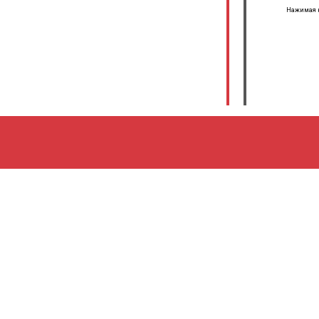
Нажимая н
ПОЛУЧАЙТЕ НОВОСТИ ПЕРВЫМИ
Ваш E-mail
Нажимая на кнопку "Подписаться" вы принимаете услов