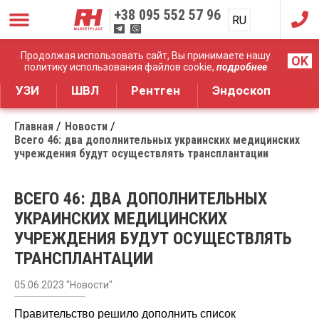
+38
095 552 57 96
RU
UA
Дистрибуция медицинского оборудования
Продолжая использовать сайт, Вы принимаете нашу
OK
политику использования файлов cookie,
подробнее
УЗИ
ШВЛ
Рентген
Эндоскоп
Главная
Новости
Всего 46: два дополнительных украинских медицинских
учреждения будут осуществлять трансплантации
ВСЕГО 46: ДВА ДОПОЛНИТЕЛЬНЫХ
УКРАИНСКИХ МЕДИЦИНСКИХ
УЧРЕЖДЕНИЯ БУДУТ ОСУЩЕСТВЛЯТЬ
ТРАНСПЛАНТАЦИИ
05.06.2023 "Новости"
Правительство решило дополнить список