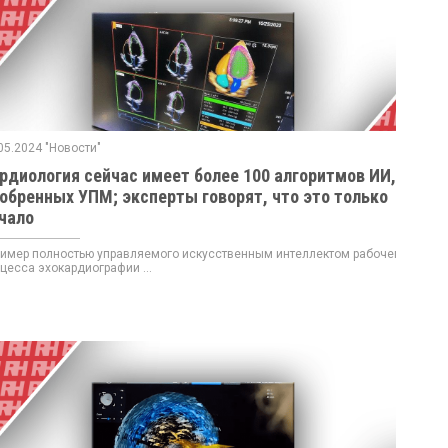
05.2024 "Новости"
рдиология сейчас имеет более 100 алгоритмов ИИ,
обренных УПМ; эксперты говорят, что это только
чало
мер полностью управляемого искусственным интеллектом рабочего
цесса эхокардиографии ...