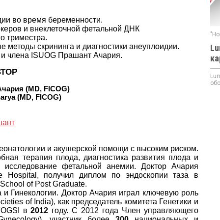
дии во время беременности.
аркеров и внеклеточной фетальной ДНК
"Но
о триместра.
е методы скрининга и диагностики анеуплоидии.
Lu
 и члена ISUOG Прашант Ачария.
ка
ТОР
Lum
обо
чария (MD, FICOG)
harya (MD, FICOG)
еонатологии и акушерской помощи с высоким риском.
бная терапия плода, диагностика развития плода и
, исследование фетальной анемии. Доктор Ачария
e Hospital, получил диплом по эндоскопии таза в
chool of Post Graduate.
 и Гинекологии. Доктор Ачария играл ключевую роль
cieties of India), как председатель комитета Генетики и
 FOGSI в
2012
году. С 2012 года Член управляющего
 Gynecology), участник более
300
национальных и