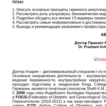
ПЛАН:
1. Описать основные принципы скрининга анеуплои
2. Рассмотреть роль ультразвука, биохимических м
3. Подробно обсудить все мягкие УЗ-маркеры первог
4. Рассмотреть самые информативные и достоверны
5. Выводы и рекомендации уважаемого профессора
АВ
Доктор Прашант А
Dr. Prashant Ac
Доктор Ачария – дипломированный cпециалист по н
Основные направления деятельности – внутриутро
ведение беременности, внутриутробная хирургия
проходил подготовку в лондонском Kings Colleg
Германии, является почётным сонологом Sheth K.M. S
С
2008
года член Индийского Колледжа Акушерства
в
FOGSI
(Federation of Obstetric and Gynecological So
Перинатологии (2010-2012) и как вице-президент
совета
ICOG
(Indian College of Obstetrics and