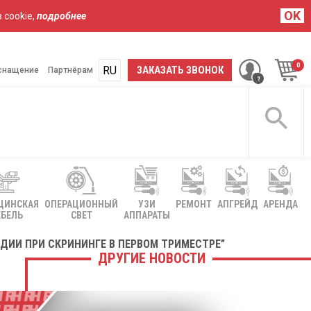
OK
 cookie,
подробнее
RU
UA
ЗАКАЗАТЬ ЗВОНОК
снащение
Партнёрам
ЦИНСКАЯ
ОПЕРАЦИОННЫЙ
УЗИ
РЕМОНТ
АПГРЕЙД
АРЕНДА
БЕЛЬ
СВЕТ
АППАРАТЫ
ДИИ ПРИ СКРИНИНГЕ В ПЕРВОМ ТРИМЕСТРЕ”
ДРУГИЕ НОВОСТИ