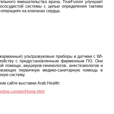
ельного вмешательства врача. TrueFusion улучшает
ососудистой системы с целью определения тактики
операциях на клапанах сердца.
(карманные) ультразвуковые приборы и датчики с WI-
тройству с предустановленным фирменным ПО. Они
й помощи, акушеров-гинекологов, анестезиологов и
азывающих первичную медико-санитарную помощь в
рную систему.
м сайте выставки Arab Health:
honline.com/en/Home.html