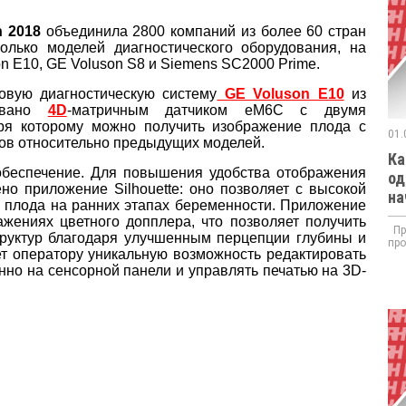
h 2018
объединила 2800 компаний из более 60 стран
лько моделей диагностического оборудования, на
n E10, GE Voluson S8 и Siemens SC2000 Prime.
ковую диагностическую систему
GE Voluson E10
из
довано
4D
-матричным датчиком eM6C с двумя
аря которому можно получить изображение плода с
01.
ов относительно предыдущих моделей.
Ка
беспечение. Для повышения удобства отображения
од
но приложение Silhouette: оно позволяет с высокой
на
 плода на ранних этапах беременности. Приложение
жениях цветного допплера, что позволяет получить
При
руктур благодаря улучшенным перцепции глубины и
про
ет оператору уникальную возможность редактировать
но на сенсорной панели и управлять печатью на 3D-