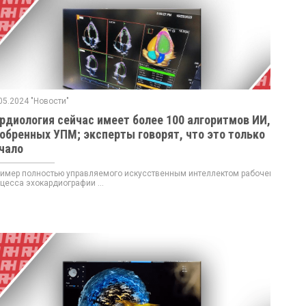
05.2024 "Новости"
рдиология сейчас имеет более 100 алгоритмов ИИ,
обренных УПМ; эксперты говорят, что это только
чало
мер полностью управляемого искусственным интеллектом рабочего
цесса эхокардиографии ...