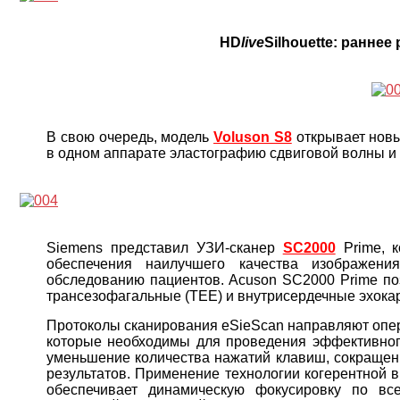
HD
live
Silhouette: раннее
В свою очередь, модель
Voluson S8
открывает нов
в одном аппарате эластографию сдвиговой волны и
Siemens представил УЗИ-сканер
SC2000
Prime, к
обеспечения наилучшего качества изображени
обследованию пациентов. Acuson SC2000 Prime поз
трансезофагальные (TEE) и внутрисердечные эхока
Протоколы сканирования eSieScan направляют опер
которые необходимы для проведения эффективного
уменьшение количества нажатий клавиш, сокращен
результатов. Применение технологии когерентной в
обеспечивает динамическую фокусировку по вс