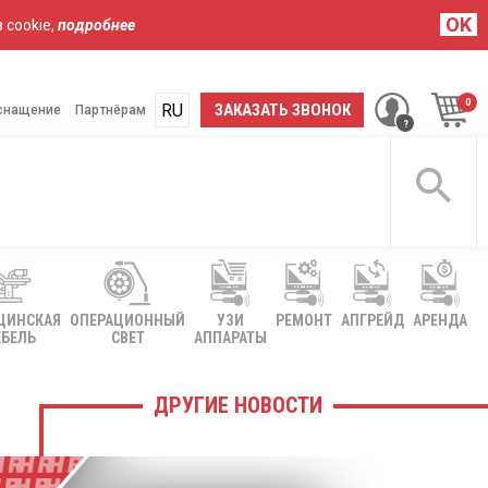
OK
 cookie,
подробнее
RU
UA
ЗАКАЗАТЬ ЗВОНОК
снащение
Партнёрам
ЦИНСКАЯ
ОПЕРАЦИОННЫЙ
УЗИ
РЕМОНТ
АПГРЕЙД
АРЕНДА
БЕЛЬ
СВЕТ
АППАРАТЫ
ДРУГИЕ НОВОСТИ