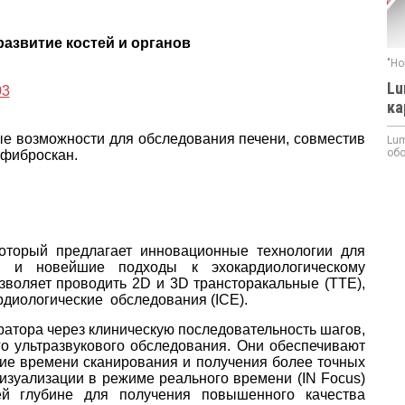
 развитие костей и органов
"Но
Lu
ка
ые возможности для обследования печени, совместив
Lum
обо
 фиброскан.
оторый предлагает инновационные технологии для
я и новейшие подходы к эхокардиологическому
воляет проводить 2D и 3D трансторакальные (ТТЕ),
рдиологические обследования (ICE).
атора через клиническую последовательность шагов,
 ультразвукового обследования. Они обеспечивают
ие времени сканирования и получения более точных
изуализации в режиме реального времени (IN Focus)
ей глубине для получения повышенного качества