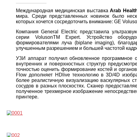
Международная медицинская выставка
Arab Healt
мира. Среди представленных новинок было неско
которых хочется сосредоточить внимание: GE Voluso
Компания General Electric представила ультразву
серии VolusonTM Expert. Устройство обору
формирователями луча (biplane imaging), благод
улучшенным разрешением и большей частотой кадр
УЗИ аппарат получил обновленное программное о
внутренних и поверхностных структур предусмотре
точностью оценить формирование костей и органов
Flow дополняет HDlive технологию в 3D/4D изобра
более реалистичную визуализацию васкулярных ст
сосудов в разных плоскостях. Сканер предоставля
полученное трехмерное изображение непосредствен
принтере.