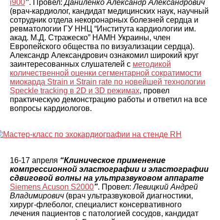
i900
”
. Провел:
Даниленко Александр Александрович
(врач-кардиолог, кандидат медицинских наук, научный
сотрудник отдела некоронарных болезней сердца и
ревматологии ГУ ННЦ “Института кардиологии им.
акад. М.Д. Стражеско” НАМН Украины, член
Европейского общества по визуализации сердца).
Александр Александрович ознакомил широкий круг
заинтересованных слушателей с
методикой
количественной оценки сегментарной сократимости
миокарда Strain и Strain rate по новейшей технологии
Speckle tracking в 2D и 3D режимах
, провел
практическую демонстрацию работы и ответил на все
вопросы кардиологов.
16-17 апреля
“Клиническое применение
компрессионной эластографии и эластографии
сдвиговой волны на ультразвуковом аппарате
Siemens Acuson S2000
”
. Провел:
Левицкий Андрей
Владимирович
(врач ультразвуковой диагностики,
хирург-флеболог, специалист консервативного
лечения пациентов с патологией сосудов, кандидат