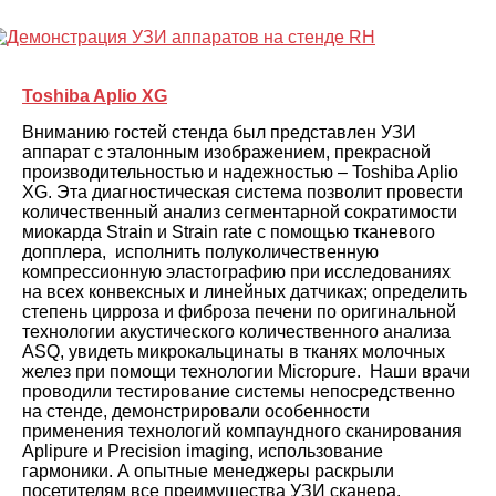
Toshiba Aplio XG
Вниманию гостей стенда был представлен УЗИ
аппарат с эталонным изображением, прекрасной
производительностью и надежностью – Toshiba Aplio
XG. Эта диагностическая система позволит провести
количественный анализ сегментарной сократимости
миокарда Strain и Strain rate с помощью тканевого
допплера, исполнить полуколичественную
компрессионную эластографию при исследованиях
на всех конвексных и линейных датчиках; определить
степень цирроза и фиброза печени по оригинальной
технологии акустического количественного анализа
ASQ, увидеть микрокальцинаты в тканях молочных
желез при помощи технологии Micropure. Наши врачи
проводили тестирование системы непосредственно
на стенде, демонстрировали особенности
применения технологий компаундного сканирования
Aplipure и Precision imaging, использование
гармоники. А опытные менеджеры раскрыли
посетителям все преимущества УЗИ сканера.