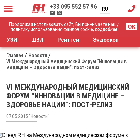
+38
095 552 57 96
RU
UA
Дистрибуция медицинского оборудования
Продолжая использовать сайт, Вы принимаете нашу
OK
политику использования файлов cookie,
подробнее
УЗИ
ШВЛ
Рентген
Эндоскоп
Главная
Новости
VI Международный медицинский Форум “Инновации в
медицине – здоровье нации”: пост-релиз
VI МЕЖДУНАРОДНЫЙ МЕДИЦИНСКИЙ
ФОРУМ “ИННОВАЦИИ В МЕДИЦИНЕ –
ЗДОРОВЬЕ НАЦИИ”: ПОСТ-РЕЛИЗ
07.05.2015 "Новости"