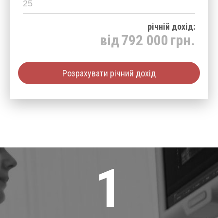
річнiй дохід:
від
792 000
грн.
Розрахувати річний дохід
1