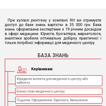
екран, світлодіодне
фонове підсвічування
Див. DIN 6868-157,
відповідність DICOM,
Якість зображення
приміщення з класом
При купівлі рентгену у компанії RH ви отримуєте
захисту RC2-RC3
доступ до бази знань вартістю в 35 000 грн. База
Медичний дисплей,
знань сформована експертами з 19 річним досвідом
Призначення
монітор для клінічного
в сфері медицини. Юристи, бухгалтери, маркетологи,
огляду
аналітики зробили оптимальну добірку практичної і
Один 27-дюймовий
тільки потрібної інформації для медичного центру.
Розмір, роздільна
(еквівалент двом 19-
здатність, кут
дюймовим), 2560 x 1440
перегляду
пікселів, 178° (H/V)
БАЗА ЗНАНЬ
Яскравість
350 кд/м² макс
Контраст
Тип 1000:1
Керівникам
144 – 186 см з плавним
Висота дисплея
регулюванням
Юридичні аспекти для медичного центру або
кабінету
±180° з плавним
Обертання дисплея
регулюванням
Бізнес план медичного центру
Податки. Оформлення. Зарплата. Звільнення.
Генератор
Високочастотний