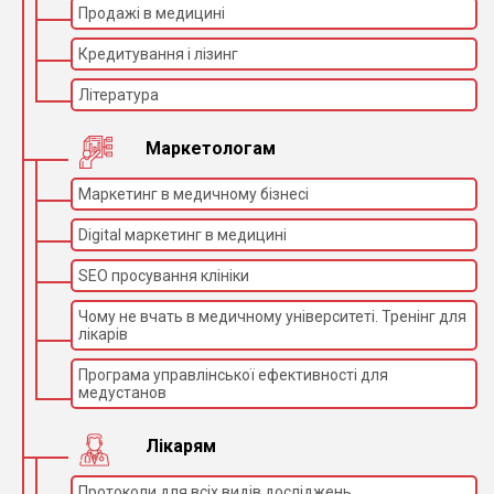
Продажі в медицині
Макс. напруга
120 кВ
Кредитування і лізинг
Макс. потужність
5 кВт
Теплоємність
1020 кДж
Література
Фільтрація
3 мм (алюміній)
Маркетологам
Маркетинг в медичному бізнесі
Модель
Обертальний анод
Digital маркетинг в медицині
Фокусування
0,3 мм / 0,6 мм
225 кДж (314 kHU (тис.
Теплоємність анода
SEO просування клініки
теплових одиниць))
Безперервне
Чому не вчать в медичному університеті. Тренінг для
теплове
750 Вт (60 kHU/хв)
лікарів
розсіювання анода
Програма управлінської ефективності для
Макс. розсіювання
1300 Вт (104 kHU/хв)
медустанов
тепла
Макс.
навантаження на
Лікарям
анод з малим
6–25 кВт
фокусом / великим
Протоколи для всіх видів досліджень