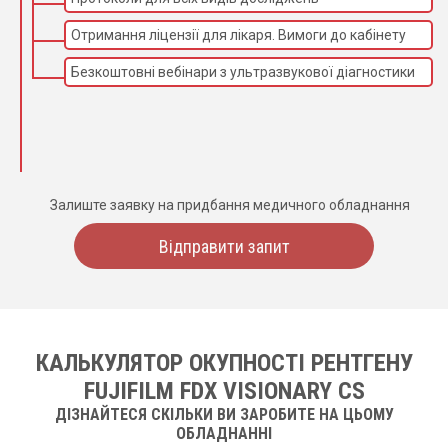
фокусом (SF/LF)
Отримання ліцензії для лікаря. Вимоги до кабінету
Тип рецептора
Аморфний кремній
Безкоштовні вебінари з ультразвукової діагностики
Інтегрований детектор-
Сцинтилятор
колона CSI:Tl
Крок пікселя
>205 мкм
DQE @ RQA5
0 пл/мм — 80 %
ФПМ
1,0 пл/мм — 55 %
Залиште заявку на придбання медичного обладнання
Аналого-цифровий
16 біт
перетворювач
Відправити запит
Корисна площа
209,9 мм x 209,9 мм
Матриця
1024 x 1024 пікселі
Макс. частота
30 к/с @ повна роздільна
оновлення кадрів
здатність
КАЛЬКУЛЯТОР ОКУПНОСТІ РЕНТГЕНУ
FUJIFILM FDX VISIONARY CS
ДІЗНАЙТЕСЯ СКІЛЬКИ ВИ ЗАРОБИТЕ НА ЦЬОМУ
ОБЛАДНАННІ