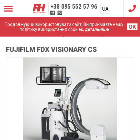
+38
095 552 57 96
UA
RU
Продовжуючи використовувати сайт, Ви приймаєте нашу
OK
політику використання cookies,
детальніше
Головна
Рентгени
Fujifilm FDX Visionary CS
FUJIFILM FDX VISIONARY CS