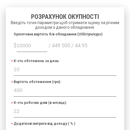
РОЗРАХУНОК ОКУПНОСТІ
Введіть точні параметри щоб отримати оцінку за річним
доходом з даного обладнання.
Орієнтовна вартість б/в обладнання (USD/грн/курс)
$
/ 449 500 / 44.95
К-сть обстежень за день:
Вартість обстеження (грн):
К-сть робочих днів (в місяць):
Додаткові витрати від доходу ( % )