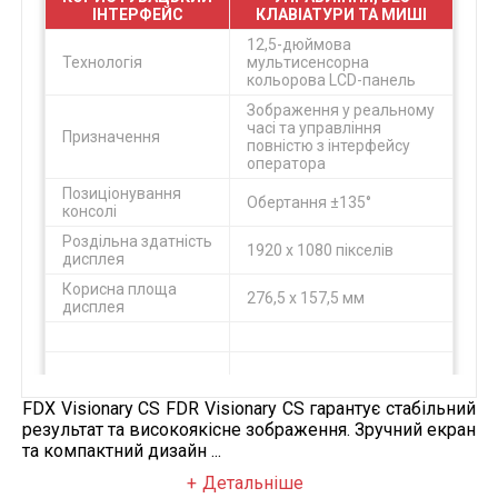
ІНТЕРФЕЙС
КЛАВІАТУРИ ТА МИШІ
12,5-дюймова
Технологія
мультисенсорна
кольорова LCD-панель
Зображення у реальному
часі та управління
Призначення
повністю з інтерфейсу
оператора
Позиціонування
Обертання ±135°
консолі
Роздільна здатність
1920 x 1080 пікселів
дисплея
Корисна площа
276,5 x 157,5 мм
дисплея
Розумний
Повністю сенсорне
FDX Visionary CS FDR Visionary CS гарантує стабільний
користувацький
управління, без
результат та високоякісне зображення. Зручний екран
інтерфейс
клавіатури та миші
та компактний дизайн ...
Мультисенсорний
проекційно-ємнісний
Детальніше
Технологія