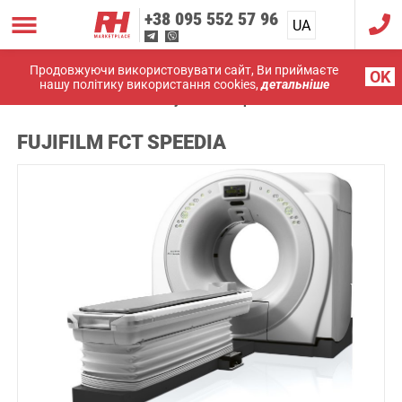
+38
095 552 57 96
UA
RU
Продовжуючи використовувати сайт, Ви приймаєте
OK
нашу політику використання cookies,
детальніше
Головна
Рентгени
Fujifilm FCT Speedia
FUJIFILM FCT SPEEDIA