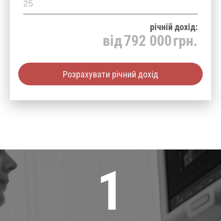
річнiй дохід:
від
792 000
грн.
Розрахувати річний дохід
1