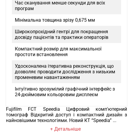
Час сканування менше секунди для всіх
програм
Мінімальна товщина зрізу 0,675 мм
Широкопрохідний гентрі для покращення
досвіду пацієнтів та практики операторів
Компактний розмір для максимальної
простоти встановлення
Удосконалена ітеративна реконструкція, що
дозволяє проводити дослідження з низьким
променевим навантаженням
Інтуїтивно зрозумілий графічний інтерфейс з
24-дюймовим кольоровим дисплеєм
Шматочки за оборот: 64/128
Fujifilm FCT Speedia Цифровий комп'ютерний
томограф Відкритий доступ і компактний дизайн з
2
Займана площа системи: 13,5 м
найновішими технологіями. Новий КТ “Speedia” ...
Детальніше