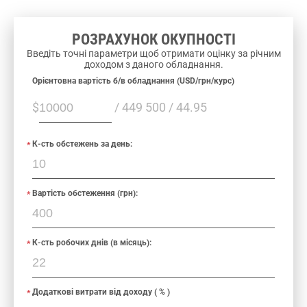
РОЗРАХУНОК ОКУПНОСТІ
Введіть точні параметри щоб отримати оцінку за річним
доходом з даного обладнання.
Орієнтовна вартість б/в обладнання (USD/грн/курс)
$
/ 449 500 / 44.95
К-сть обстежень за день:
Вартість обстеження (грн):
К-сть робочих днів (в місяць):
Додаткові витрати від доходу ( % )