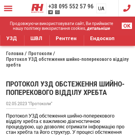
+38
095 552 57 96
UA
RU
Дистрибуція медичного обладнання
Продовжуючи використовувати сайт, Ви приймаєте
OK
нашу політику використання cookies,
детальніше
УЗД
ШВЛ
Рентген
Ендоскоп
Головна
Протоколи
Протокол УЗД обстеження шийно-поперекового відділу
хребта
ПРОТОКОЛ УЗД ОБСТЕЖЕННЯ ШИЙНО-
ПОПЕРЕКОВОГО ВІДДІЛУ ХРЕБТА
02.05.2023 "Протоколи"
Протокол УЗД обстеження шийно-поперекового
відділу хребта є важливою діагностичною
процедурою, що дозволяє отримати інформацію про
стан хребта та його структур. У процесі обстеження