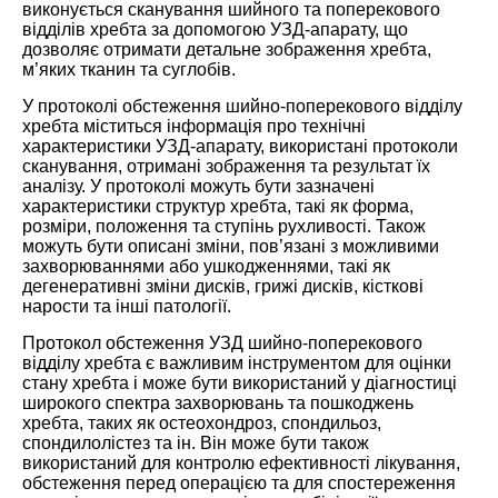
виконується сканування шийного та поперекового
відділів хребта за допомогою УЗД-апарату, що
дозволяє отримати детальне зображення хребта,
м’яких тканин та суглобів.
У протоколі обстеження шийно-поперекового відділу
хребта міститься інформація про технічні
характеристики УЗД-апарату, використані протоколи
сканування, отримані зображення та результат їх
аналізу. У протоколі можуть бути зазначені
характеристики структур хребта, такі як форма,
розміри, положення та ступінь рухливості. Також
можуть бути описані зміни, пов’язані з можливими
захворюваннями або ушкодженнями, такі як
дегенеративні зміни дисків, грижі дисків, кісткові
нарости та інші патології.
Протокол обстеження УЗД шийно-поперекового
відділу хребта є важливим інструментом для оцінки
стану хребта і може бути використаний у діагностиці
широкого спектра захворювань та пошкоджень
хребта, таких як остеохондроз, спондильоз,
спондилолістез та ін. Він може бути також
використаний для контролю ефективності лікування,
обстеження перед операцією та для спостереження