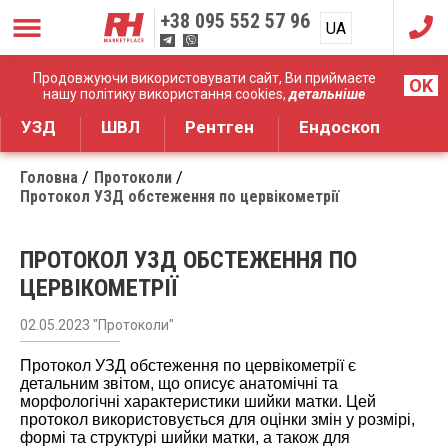
+38
095 552 57 96
UA
RU
Дистрибуція медичного обладнання
Продовжуючи використовувати сайт, Ви приймаєте
OK
нашу політику використання cookies,
детальніше
УЗД
ШВЛ
Рентген
Ендоскоп
Головна
Протоколи
Протокол УЗД обстеження по цервікометрії
ПРОТОКОЛ УЗД ОБСТЕЖЕННЯ ПО
ЦЕРВІКОМЕТРІЇ
02.05.2023 "Протоколи"
Протокол УЗД обстеження по цервікометрії є
детальним звітом, що описує анатомічні та
морфологічні характеристики шийки матки. Цей
протокол використовується для оцінки змін у розмірі,
формі та структурі шийки матки, а також для