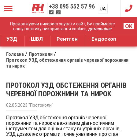
+38
095 552 57 96
UA
RU
Дистрибуція медичного обладнання
Продовжуючи використовувати сайт, Ви приймаєте
OK
нашу політику використання cookies,
детальніше
УЗД
ШВЛ
Рентген
Ендоскоп
Головна
Протоколи
Протокол УЗД обстеження органів черевної порожнини
та нирок
ПРОТОКОЛ УЗД ОБСТЕЖЕННЯ ОРГАНІВ
ЧЕРЕВНОЇ ПОРОЖНИНИ ТА НИРОК
02.05.2023 "Протоколи"
Протокол УЗД обстеження органів черевної
порожнини та нирок є важливим діагностичним
інструментом для оцінки стану внутрішніх органів.
УЗД дозволяє отримати точне уявлення про стан