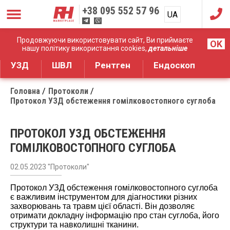
+38
095 552 57 96
UA
RU
Дистрибуція медичного обладнання
Продовжуючи використовувати сайт, Ви приймаєте
OK
нашу політику використання cookies,
детальніше
УЗД
ШВЛ
Рентген
Ендоскоп
Головна
Протоколи
Протокол УЗД обстеження гомілковостопного суглоба
ПРОТОКОЛ УЗД ОБСТЕЖЕННЯ
ГОМІЛКОВОСТОПНОГО СУГЛОБА
02.05.2023 "Протоколи"
Протокол УЗД обстеження гомілковостопного суглоба
є важливим інструментом для діагностики різних
захворювань та травм цієї області. Він дозволяє
отримати докладну інформацію про стан суглоба, його
структури та навколишні тканини.